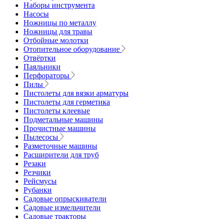
Наборы инструмента
Насосы
Ножницы по металлу
Ножницы для травы
Отбойные молотки
Отопительное оборудование
Отвёртки
Паяльники
Перфораторы
Пилы
Пистолеты для вязки арматуры
Пистолеты для герметика
Пистолеты клеевые
Подметальные машины
Прочистные машины
Пылесосы
Разметочные машины
Расширители для труб
Резаки
Резчики
Рейсмусы
Рубанки
Садовые опрыскиватели
Садовые измельчители
Садовые тракторы