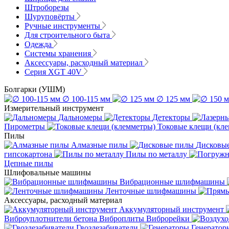
Штроборезы
Шуруповёрты
Ручные инструменты
Для строительного быта
Одежда
Системы хранения
Аксессуары, расходный материал
Серия XGT 40V
Болгарки (УШМ)
∅ 100-115 мм
∅ 125 мм
Измерительный инструмент
Дальномеры
Детекторы
Пирометры
Токовые клещи (кл
Пилы
Алмазные пилы
Дисковы
гипсокартона
Пилы по металлу
Цепные пилы
Шлифовальные машины
Вибрационные шлифмашины
Ленточные шлифмашины
Аксессуары, расходный материал
Аккумуляторный инструмент
Виброуплотнители бетона
Виброплиты
Виброрейки
Гвоздезабиватели
Генератор