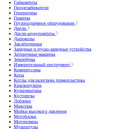
Гайковёрты
Гвоздезабиватели
Генераторы
Граверы
Грузоподъёмное оборудование
Дрели
Дрели-шуруповёрты
Дыроколы
Заклёпочники
Зарядные и пуско-зарядные устройства
Затирочные машины
Землебуры
Измерительный инструмент
Компрессоры
Косы
Котлы для разогрева термопластика
Краскопульты
Культиваторы
Кусторезы
Лобзики
Миксеры
Мойки высокого давления
Мотоблоки
Мотопомпы
Мультитулы