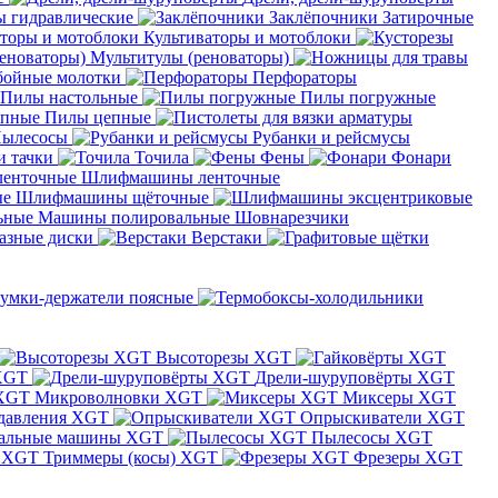
 гидравлические
Заклёпочники
Затирочные
Культиваторы и мотоблоки
Мультитулы (реноваторы)
бойные молотки
Перфораторы
Пилы настольные
Пилы погружные
Пилы цепные
ылесосы
Рубанки и рейсмусы
и тачки
Точила
Фены
Фонари
Шлифмашины ленточные
Шлифмашины щёточные
Машины полировальные
Шовнарезчики
азные диски
Верстаки
умки-держатели поясные
Высоторезы XGT
XGT
Дрели-шуруповёрты XGT
Микроволновки XGT
Миксеры XGT
давления XGT
Опрыскиватели XGT
альные машины XGT
Пылесосы XGT
Триммеры (косы) XGT
Фрезеры XGT