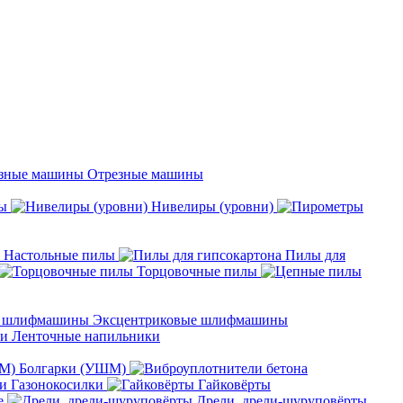
Отрезные машины
ы
Нивелиры (уровни)
Настольные пилы
Пилы для
Торцовочные пилы
Эксцентриковые шлифмашины
Ленточные напильники
Болгарки (УШМ)
Газонокосилки
Гайковёрты
е
Дрели, дрели-шуруповёрты