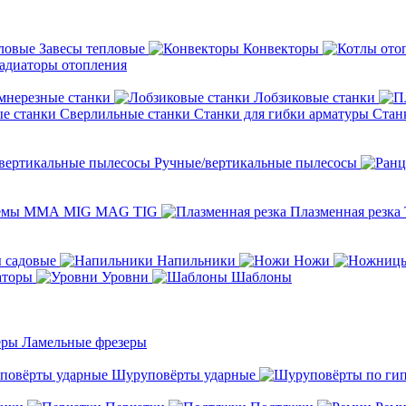
Завесы тепловые
Конвекторы
адиаторы отопления
мнерезные станки
Лобзиковые станки
Сверлильные станки
Станки для гибки арматуры
Стан
Ручные/вертикальные пылесосы
темы ММА MIG MAG TIG
Плазменная резка
 садовые
Напильники
Ножи
аторы
Уровни
Шаблоны
Ламельные фрезеры
Шуруповёрты ударные