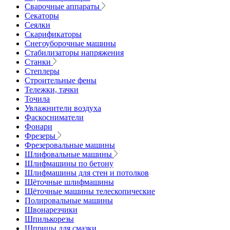
Сварочные аппараты
Секаторы
Сеялки
Скарификаторы
Снегоуборочные машины
Стабилизаторы напряжения
Станки
Степлеры
Строительные фены
Тележки, тачки
Точила
Увлажнители воздуха
Фаскосниматели
Фонари
Фрезеры
Фрезеровальные машины
Шлифовальные машины
Шлифмашины по бетону
Шлифмашины для стен и потолков
Щёточные шлифмашины
Щёточные машины телескопические
Полировальные машины
Швонарезчики
Шпилькорезы
Шприцы для смазки