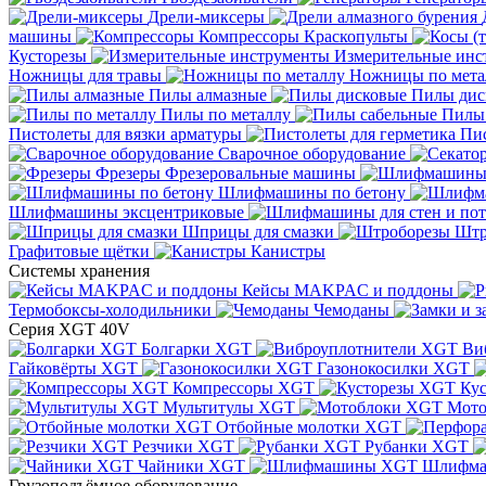
Дрели-миксеры
машины
Компрессоры
Краскопульты
Кусторезы
Измерительные инс
Ножницы для травы
Ножницы по мета
Пилы алмазные
Пилы дис
Пилы по металлу
Пилы
Пистолеты для вязки арматуры
Пис
Сварочное оборудование
Фрезеры
Фрезеровальные машины
Шлифмашины по бетону
Шлифмашины эксцентриковые
Шприцы для смазки
Штр
Графитовые щётки
Канистры
Системы хранения
Кейсы MAKPAC и поддоны
Термобоксы-холодильники
Чемоданы
Серия XGT 40V
Болгарки XGT
Ви
Гайковёрты XGT
Газонокосилки XGT
Компрессоры XGT
Ку
Мультитулы XGT
Мото
Отбойные молотки XGT
Резчики XGT
Рубанки XGT
Чайники XGT
Шлифм
Грузоподъёмное оборудование