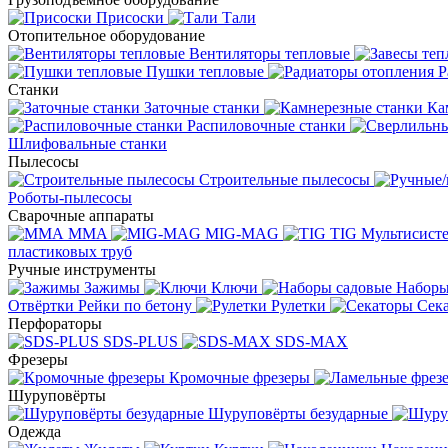
Присоски
Тали
Отопительное оборудование
Вентиляторы тепловые
Пушки тепловые
Р
Станки
Заточные станки
Ка
Распиловочные станки
Шлифовальные станки
Пылесосы
Строительные пылесосы
Роботы-пылесосы
Сварочные аппараты
MMA
MIG-MAG
TIG
Мультисис
пластиковых труб
Ручные инструменты
Зажимы
Ключи
Наборы
Отвёртки
Рейки по бетону
Рулетки
Сек
Перфораторы
SDS-PLUS
SDS-MAX
Фрезеры
Кромочные фрезеры
Шуруповёрты
Шуруповёрты безударные
Одежда