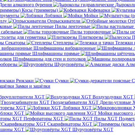
Дрели алмазного бурения
Дыроколы
Косы (триммеры)
Кофеварки
трументы
Лобзики
Мойки
ллу
Опрыскиватели
От
ковые
Пилы ленточные
 сабельные
Пилы торцовочные
толеты для герметика
Плиткорезы
П
Секаторы
Степлеры
Тележки 
Шлифмашины вибрационные
Шлифмашины прямые
Шлифмашины для стен и потолков
оборезы
Шуруповёрты
Алм
Рюкзаки
Сумки
С
Замки и защёлки
броуплотнители XGT
Воздуходувки XGT
Гвоздезабиватели XGT
Дрели-угловые 
сторезы XGT
Лобзики XGT
блоки XGT
Мойки высокого 
Перфораторы XGT
Пилы XGT
Подмет
Скарификаторы XGT
ашины XGT
Шуруповёрты XGT