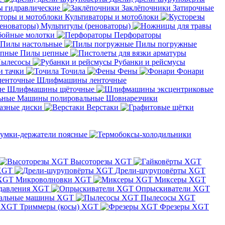
 гидравлические
Заклёпочники
Затирочные
Культиваторы и мотоблоки
Мультитулы (реноваторы)
бойные молотки
Перфораторы
Пилы настольные
Пилы погружные
Пилы цепные
ылесосы
Рубанки и рейсмусы
и тачки
Точила
Фены
Фонари
Шлифмашины ленточные
Шлифмашины щёточные
Машины полировальные
Шовнарезчики
азные диски
Верстаки
умки-держатели поясные
Высоторезы XGT
XGT
Дрели-шуруповёрты XGT
Микроволновки XGT
Миксеры XGT
давления XGT
Опрыскиватели XGT
альные машины XGT
Пылесосы XGT
Триммеры (косы) XGT
Фрезеры XGT