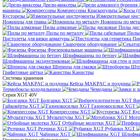
Дрели-миксеры
машины
Компрессоры
Краскопульты
Кусторезы
Измерительные инс
Ножницы для травы
Ножницы по мета
Пилы алмазные
Пилы дис
Пилы по металлу
Пилы
Пистолеты для вязки арматуры
Пис
Сварочное оборудование
Фрезеры
Фрезеровальные машины
Шлифмашины по бетону
Шлифмашины эксцентриковые
Шприцы для смазки
Штр
Графитовые щётки
Канистры
Системы хранения
Кейсы MAKPAC и поддоны
Термобоксы-холодильники
Чемоданы
Серия XGT 40V
Болгарки XGT
Ви
Гайковёрты XGT
Газонокосилки XGT
Компрессоры XGT
Ку
Мультитулы XGT
Мото
Отбойные молотки XGT
Резчики XGT
Рубанки XGT
Чайники XGT
Шлифм
Грузоподъёмное оборудование