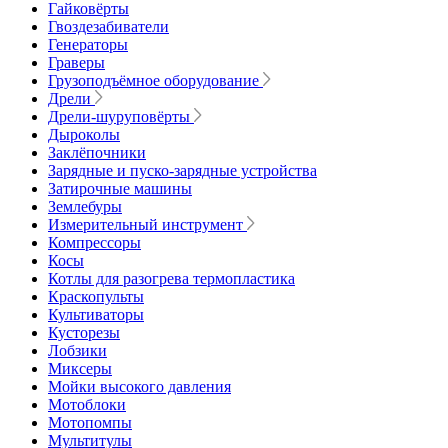
Гайковёрты
Гвоздезабиватели
Генераторы
Граверы
Грузоподъёмное оборудование
Дрели
Дрели-шуруповёрты
Дыроколы
Заклёпочники
Зарядные и пуско-зарядные устройства
Затирочные машины
Землебуры
Измерительный инструмент
Компрессоры
Косы
Котлы для разогрева термопластика
Краскопульты
Культиваторы
Кусторезы
Лобзики
Миксеры
Мойки высокого давления
Мотоблоки
Мотопомпы
Мультитулы