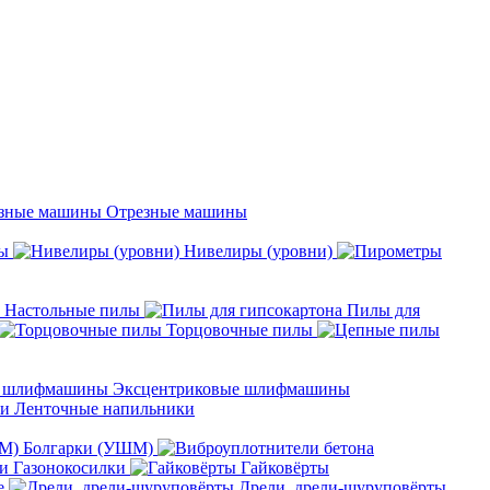
Отрезные машины
ы
Нивелиры (уровни)
Настольные пилы
Пилы для
Торцовочные пилы
Эксцентриковые шлифмашины
Ленточные напильники
Болгарки (УШМ)
Газонокосилки
Гайковёрты
е
Дрели, дрели-шуруповёрты