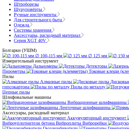
Штроборезы
Шуруповёрты
Ручные инструменты
Для строительного быта
Одежда
Системы хранения
Аксессуары, расходный материал
Серия XGT 40V
Болгарки (УШМ)
∅ 100-115 мм
∅ 125 мм
Измерительный инструмент
Дальномеры
Детекторы
Пирометры
Токовые клещи (кл
Пилы
Алмазные пилы
Дисковы
гипсокартона
Пилы по металлу
Цепные пилы
Шлифовальные машины
Вибрационные шлифмашины
Ленточные шлифмашины
Аксессуары, расходный материал
Аккумуляторный инструмент
Виброуплотнители бетона
Виброплиты
Виброрейки
Гвоздезабиватели
Генератор