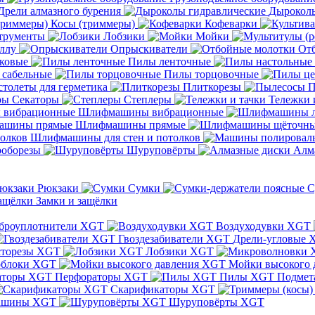
Дрели алмазного бурения
Дыроколы
Косы (триммеры)
Кофеварки
трументы
Лобзики
Мойки
ллу
Опрыскиватели
От
ковые
Пилы ленточные
 сабельные
Пилы торцовочные
толеты для герметика
Плиткорезы
П
Секаторы
Степлеры
Тележки 
Шлифмашины вибрационные
Шлифмашины прямые
Шлифмашины для стен и потолков
оборезы
Шуруповёрты
Алм
Рюкзаки
Сумки
С
Замки и защёлки
броуплотнители XGT
Воздуходувки XGT
Гвоздезабиватели XGT
Дрели-угловые 
сторезы XGT
Лобзики XGT
блоки XGT
Мойки высокого 
Перфораторы XGT
Пилы XGT
Подмет
Скарификаторы XGT
ашины XGT
Шуруповёрты XGT