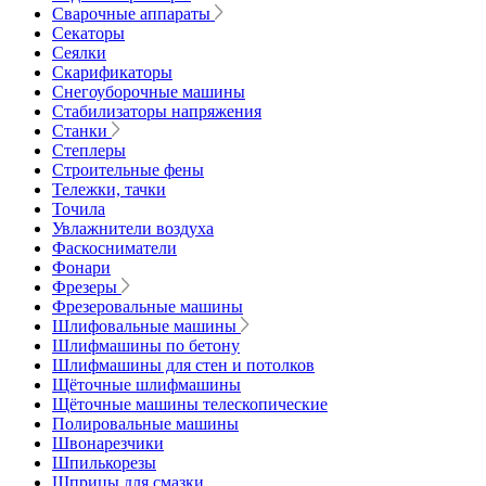
Сварочные аппараты
Секаторы
Сеялки
Скарификаторы
Снегоуборочные машины
Стабилизаторы напряжения
Станки
Степлеры
Строительные фены
Тележки, тачки
Точила
Увлажнители воздуха
Фаскосниматели
Фонари
Фрезеры
Фрезеровальные машины
Шлифовальные машины
Шлифмашины по бетону
Шлифмашины для стен и потолков
Щёточные шлифмашины
Щёточные машины телескопические
Полировальные машины
Швонарезчики
Шпилькорезы
Шприцы для смазки