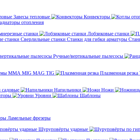
Завесы тепловые
Конвекторы
адиаторы отопления
мнерезные станки
Лобзиковые станки
Сверлильные станки
Станки для гибки арматуры
Стан
Ручные/вертикальные пылесосы
темы ММА MIG MAG TIG
Плазменная резка
 садовые
Напильники
Ножи
аторы
Уровни
Шаблоны
Ламельные фрезеры
Шуруповёрты ударные