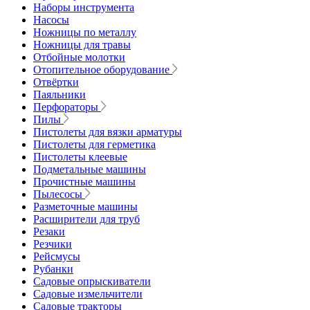
Наборы инструмента
Насосы
Ножницы по металлу
Ножницы для травы
Отбойные молотки
Отопительное оборудование
Отвёртки
Паяльники
Перфораторы
Пилы
Пистолеты для вязки арматуры
Пистолеты для герметика
Пистолеты клеевые
Подметальные машины
Прочистные машины
Пылесосы
Разметочные машины
Расширители для труб
Резаки
Резчики
Рейсмусы
Рубанки
Садовые опрыскиватели
Садовые измельчители
Садовые тракторы