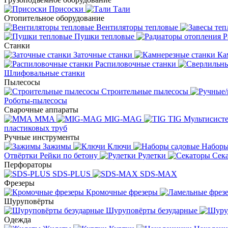
Присоски
Тали
Отопительное оборудование
Вентиляторы тепловые
Пушки тепловые
Р
Станки
Заточные станки
Ка
Распиловочные станки
Шлифовальные станки
Пылесосы
Строительные пылесосы
Роботы-пылесосы
Сварочные аппараты
MMA
MIG-MAG
TIG
Мультисис
пластиковых труб
Ручные инструменты
Зажимы
Ключи
Наборы
Отвёртки
Рейки по бетону
Рулетки
Сек
Перфораторы
SDS-PLUS
SDS-MAX
Фрезеры
Кромочные фрезеры
Шуруповёрты
Шуруповёрты безударные
Одежда