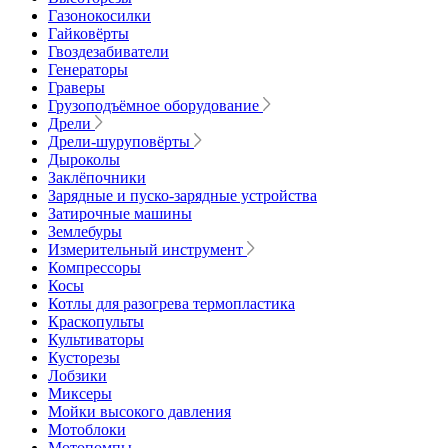
Газонокосилки
Гайковёрты
Гвоздезабиватели
Генераторы
Граверы
Грузоподъёмное оборудование
Дрели
Дрели-шуруповёрты
Дыроколы
Заклёпочники
Зарядные и пуско-зарядные устройства
Затирочные машины
Землебуры
Измерительный инструмент
Компрессоры
Косы
Котлы для разогрева термопластика
Краскопульты
Культиваторы
Кусторезы
Лобзики
Миксеры
Мойки высокого давления
Мотоблоки
Мотопомпы