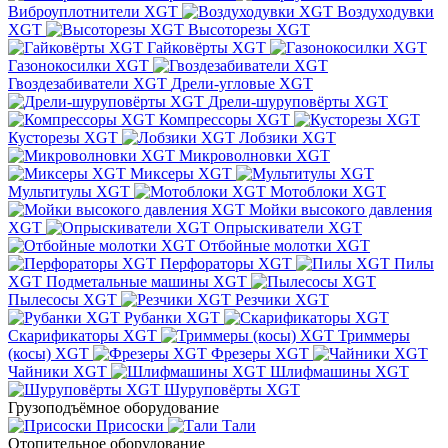
Виброуплотнители XGT
Воздуходувки
XGT
Высоторезы XGT
Гайковёрты XGT
Газонокосилки XGT
Гвоздезабиватели XGT
Дрели-угловые XGT
Дрели-шуруповёрты XGT
Компрессоры XGT
Кусторезы XGT
Лобзики XGT
Микроволновки XGT
Миксеры XGT
Мультитулы XGT
Мотоблоки XGT
Мойки высокого давления
XGT
Опрыскиватели XGT
Отбойные молотки XGT
Перфораторы XGT
Пилы
XGT
Подметальные машины XGT
Пылесосы XGT
Резчики XGT
Рубанки XGT
Скарификаторы XGT
Триммеры
(косы) XGT
Фрезеры XGT
Чайники XGT
Шлифмашины XGT
Шуруповёрты XGT
Грузоподъёмное оборудование
Присоски
Тали
Отопительное оборудование