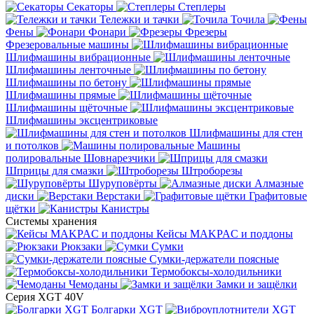
Секаторы
Степлеры
Тележки и тачки
Точила
Фены
Фонари
Фрезеры
Фрезеровальные машины
Шлифмашины вибрационные
Шлифмашины ленточные
Шлифмашины по бетону
Шлифмашины прямые
Шлифмашины щёточные
Шлифмашины эксцентриковые
Шлифмашины для стен
и потолков
Машины
полировальные
Шовнарезчики
Шприцы для смазки
Штроборезы
Шуруповёрты
Алмазные
диски
Верстаки
Графитовые
щётки
Канистры
Системы хранения
Кейсы MAKPAC и поддоны
Рюкзаки
Сумки
Сумки-держатели поясные
Термобоксы-холодильники
Чемоданы
Замки и защёлки
Серия XGT 40V
Болгарки XGT