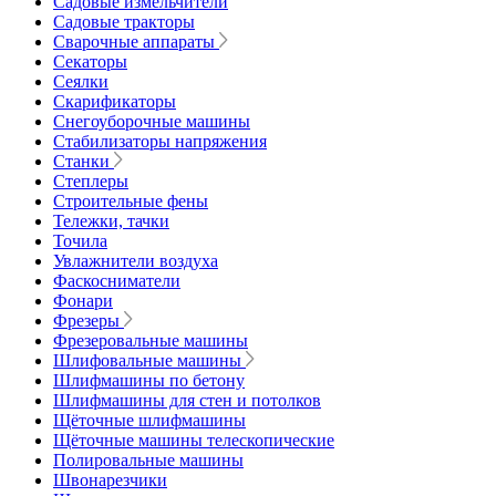
Садовые измельчители
Садовые тракторы
Сварочные аппараты
Секаторы
Сеялки
Скарификаторы
Снегоуборочные машины
Стабилизаторы напряжения
Станки
Степлеры
Строительные фены
Тележки, тачки
Точила
Увлажнители воздуха
Фаскосниматели
Фонари
Фрезеры
Фрезеровальные машины
Шлифовальные машины
Шлифмашины по бетону
Шлифмашины для стен и потолков
Щёточные шлифмашины
Щёточные машины телескопические
Полировальные машины
Швонарезчики