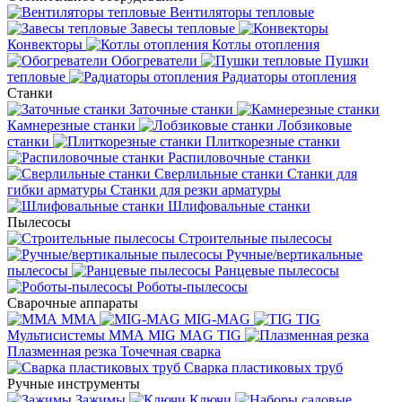
Вентиляторы тепловые
Завесы тепловые
Конвекторы
Котлы отопления
Обогреватели
Пушки
тепловые
Радиаторы отопления
Станки
Заточные станки
Камнерезные станки
Лобзиковые
станки
Плиткорезные станки
Распиловочные станки
Сверлильные станки
Станки для
гибки арматуры
Станки для резки арматуры
Шлифовальные станки
Пылесосы
Строительные пылесосы
Ручные/вертикальные
пылесосы
Ранцевые пылесосы
Роботы-пылесосы
Сварочные аппараты
MMA
MIG-MAG
TIG
Мультисистемы ММА MIG MAG TIG
Плазменная резка
Точечная сварка
Cварка пластиковых труб
Ручные инструменты
Зажимы
Ключи