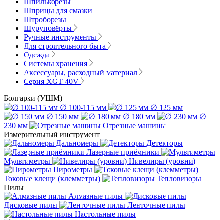
Шпилькорезы
Шприцы для смазки
Штроборезы
Шуруповёрты
Ручные инструменты
Для строительного быта
Одежда
Системы хранения
Аксессуары, расходный материал
Серия XGT 40V
Болгарки (УШМ)
∅ 100-115 мм
∅ 125 мм
∅ 150 мм
∅ 180 мм
∅
230 мм
Отрезные машины
Измерительный инструмент
Дальномеры
Детекторы
Лазерные приёмники
Мультиметры
Нивелиры (уровни)
Пирометры
Токовые клещи (клемметры)
Тепловизоры
Пилы
Алмазные пилы
Дисковые пилы
Ленточные пилы
Настольные пилы