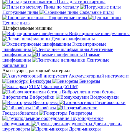
Пилы для гипсокартона
Пилы по металлу
Погружные пилы
Сабельные пилы
Торцовочные пилы
Цепные пилы
Шлифовальные машины
Вибрационные шлифмашины
Дельта шлифмашины
Эксцентриковые
шлифмашины
Ленточные
шлифмашины
Прямые
шлифмашины
Ленточные
напильники
Аксессуары, расходный материал
Аккумуляторный инструмент
Бензобуры
Бензорезы
Болгарки (УШМ)
Виброуплотнители бетона
Виброплиты
Виброрейки
Воздуходувки
Высоторезы
Газонокосилки
Гайковёрты
Гвоздезабиватели
Генераторы
Грузоподъёмное
оборудование
Дрели, дрели-
шуруповёрты
Дрели-миксеры