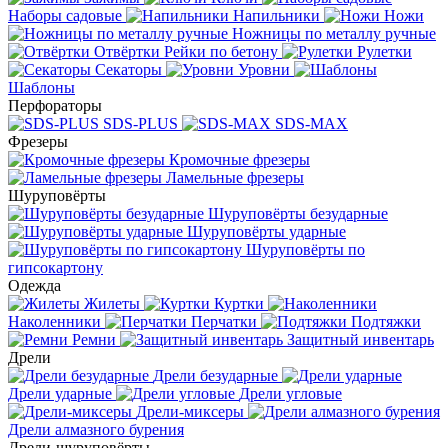
Наборы садовые
Напильники
Ножи
Ножницы по металлу ручные
Отвёртки
Рейки по бетону
Рулетки
Секаторы
Уровни
Шаблоны
Перфораторы
SDS-PLUS
SDS-MAX
Фрезеры
Кромочные фрезеры
Ламельные фрезеры
Шуруповёрты
Шуруповёрты безударные
Шуруповёрты ударные
Шуруповёрты по
гипсокартону
Одежда
Жилеты
Куртки
Наколенники
Перчатки
Подтяжки
Ремни
Защитный инвентарь
Дрели
Дрели безударные
Дрели ударные
Дрели угловые
Дрели-миксеры
Дрели алмазного бурения
Дрели-шуруповёрты