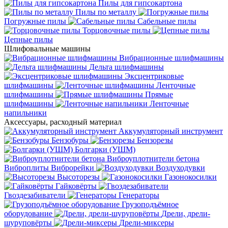
Пилы для гипсокартона
Пилы по металлу
Погружные пилы
Сабельные пилы
Торцовочные пилы
Цепные пилы
Шлифовальные машины
Вибрационные шлифмашины
Дельта шлифмашины
Эксцентриковые
шлифмашины
Ленточные
шлифмашины
Прямые
шлифмашины
Ленточные
напильники
Аксессуары, расходный материал
Аккумуляторный инструмент
Бензобуры
Бензорезы
Болгарки (УШМ)
Виброуплотнители бетона
Виброплиты
Виброрейки
Воздуходувки
Высоторезы
Газонокосилки
Гайковёрты
Гвоздезабиватели
Генераторы
Грузоподъёмное
оборудование
Дрели, дрели-
шуруповёрты
Дрели-миксеры