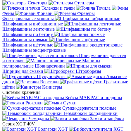
Секаторы
Степлеры
Тележки и тачки
Точила
Фены
Фонари
Фрезеры
Фрезеровальные машины
Шлифмашины вибрационные
Шлифмашины ленточные
Шлифмашины по бетону
Шлифмашины прямые
Шлифмашины щёточные
Шлифмашины эксцентриковые
Шлифмашины для стен
и потолков
Машины
полировальные
Шовнарезчики
Шприцы для смазки
Штроборезы
Шуруповёрты
Алмазные
диски
Верстаки
Графитовые
щётки
Канистры
Системы хранения
Кейсы MAKPAC и поддоны
Рюкзаки
Сумки
Сумки-держатели поясные
Термобоксы-холодильники
Чемоданы
Замки и защёлки
Серия XGT 40V
Болгарки XGT