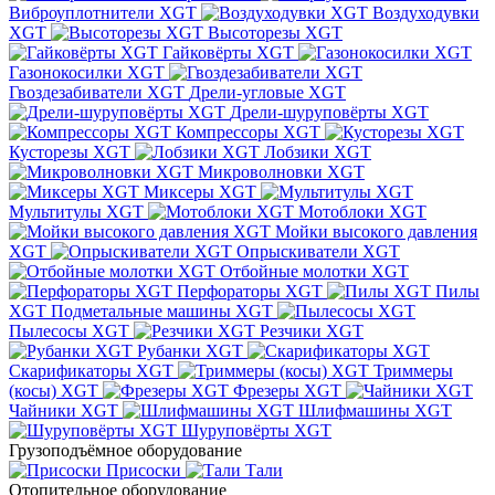
Виброуплотнители XGT
Воздуходувки
XGT
Высоторезы XGT
Гайковёрты XGT
Газонокосилки XGT
Гвоздезабиватели XGT
Дрели-угловые XGT
Дрели-шуруповёрты XGT
Компрессоры XGT
Кусторезы XGT
Лобзики XGT
Микроволновки XGT
Миксеры XGT
Мультитулы XGT
Мотоблоки XGT
Мойки высокого давления
XGT
Опрыскиватели XGT
Отбойные молотки XGT
Перфораторы XGT
Пилы
XGT
Подметальные машины XGT
Пылесосы XGT
Резчики XGT
Рубанки XGT
Скарификаторы XGT
Триммеры
(косы) XGT
Фрезеры XGT
Чайники XGT
Шлифмашины XGT
Шуруповёрты XGT
Грузоподъёмное оборудование
Присоски
Тали
Отопительное оборудование