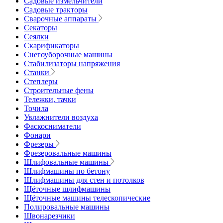
Садовые измельчители
Садовые тракторы
Сварочные аппараты
Секаторы
Сеялки
Скарификаторы
Снегоуборочные машины
Стабилизаторы напряжения
Станки
Степлеры
Строительные фены
Тележки, тачки
Точила
Увлажнители воздуха
Фаскосниматели
Фонари
Фрезеры
Фрезеровальные машины
Шлифовальные машины
Шлифмашины по бетону
Шлифмашины для стен и потолков
Щёточные шлифмашины
Щёточные машины телескопические
Полировальные машины
Швонарезчики