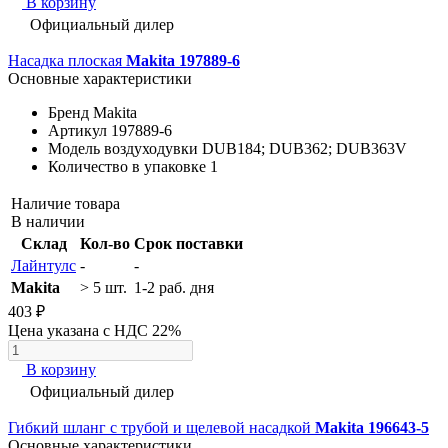
В корзину
Официальный дилер
Насадка плоская
Makita 197889-6
Основные характеристики
Бренд
Makita
Артикул
197889-6
Модель воздуходувки
DUB184; DUB362; DUB363V
Количество в упаковке
1
Наличие товара
В наличии
Склад
Кол-во
Срок поставки
Лайнтулс
-
-
Makita
> 5 шт.
1-2 раб. дня
403 ₽
Цена указана с НДС 22%
В корзину
Официальный дилер
Гибкий шланг с трубой и щелевой насадкой
Makita 196643-5
Основные характеристики