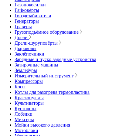
Газонокосилки
Гайковёрты
Гвоздезабиватели
Генераторы
Граверы
Грузоподъёмное оборудование
Дрели
Дрели-шуруповёрты
Дыроколы
Заклёпочники
Зарядные и пуско-зарядные устройства
Затирочные машины
Землебуры
Измерительный инструмент
Компрессоры
Косы
Котлы для разогрева термопластика
Краскопульты
Культиваторы
Кусторезы
Лобзики
Миксеры
Мойки высокого давления
Мотоблоки
Мотопомпы