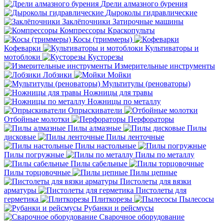
Дрели алмазного бурения
Дыроколы гидравлические
Заклёпочники
Затирочные машины
Компрессоры
Краскопульты
Косы (триммеры)
Кофеварки
Культиваторы и
мотоблоки
Кусторезы
Измерительные инструменты
Лобзики
Мойки
Мультитулы (реноваторы)
Ножницы для травы
Ножницы по металлу
Опрыскиватели
Отбойные молотки
Перфораторы
Пилы алмазные
Пилы
дисковые
Пилы ленточные
Пилы настольные
Пилы погружные
Пилы по металлу
Пилы сабельные
Пилы торцовочные
Пилы цепные
Пистолеты для вязки
арматуры
Пистолеты для
герметика
Плиткорезы
Пылесосы
Рубанки и рейсмусы
Сварочное оборудование