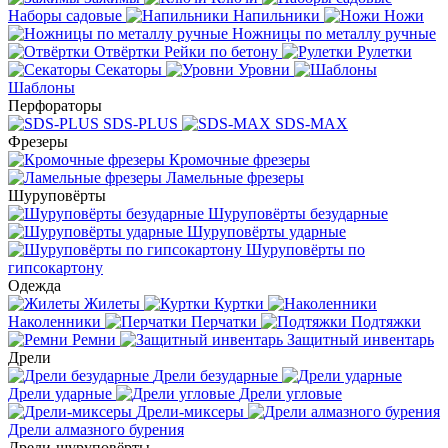
Наборы садовые
Напильники
Ножи
Ножницы по металлу ручные
Отвёртки
Рейки по бетону
Рулетки
Секаторы
Уровни
Шаблоны
Перфораторы
SDS-PLUS
SDS-MAX
Фрезеры
Кромочные фрезеры
Ламельные фрезеры
Шуруповёрты
Шуруповёрты безударные
Шуруповёрты ударные
Шуруповёрты по
гипсокартону
Одежда
Жилеты
Куртки
Наколенники
Перчатки
Подтяжки
Ремни
Защитный инвентарь
Дрели
Дрели безударные
Дрели ударные
Дрели угловые
Дрели-миксеры
Дрели алмазного бурения
Дрели-шуруповёрты