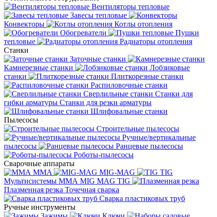
Вентиляторы тепловые
Завесы тепловые
Конвекторы
Котлы отопления
Обогреватели
Пушки
тепловые
Радиаторы отопления
Станки
Заточные станки
Камнерезные станки
Лобзиковые
станки
Плиткорезные станки
Распиловочные станки
Сверлильные станки
Станки для
гибки арматуры
Станки для резки арматуры
Шлифовальные станки
Пылесосы
Строительные пылесосы
Ручные/вертикальные
пылесосы
Ранцевые пылесосы
Роботы-пылесосы
Сварочные аппараты
MMA
MIG-MAG
TIG
Мультисистемы ММА MIG MAG TIG
Плазменная резка
Точечная сварка
Cварка пластиковых труб
Ручные инструменты
Зажимы
Ключи