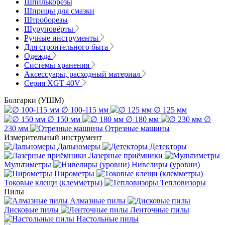
Шпилькорезы
Шприцы для смазки
Штроборезы
Шуруповёрты
Ручные инструменты
Для строительного быта
Одежда
Системы хранения
Аксессуары, расходный материал
Серия XGT 40V
Болгарки (УШМ)
∅ 100-115 мм
∅ 125 мм
∅ 150 мм
∅ 180 мм
∅
230 мм
Отрезные машины
Измерительный инструмент
Дальномеры
Детекторы
Лазерные приёмники
Мультиметры
Нивелиры (уровни)
Пирометры
Токовые клещи (клемметры)
Тепловизоры
Пилы
Алмазные пилы
Дисковые пилы
Ленточные пилы
Настольные пилы