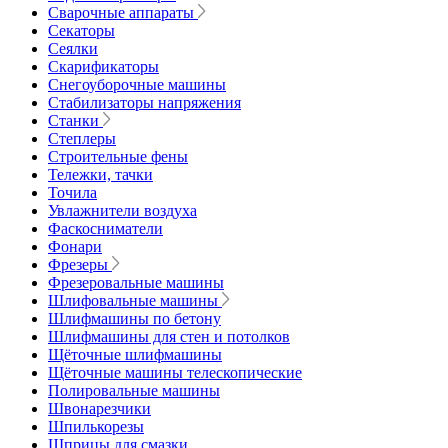
Сварочные аппараты
Секаторы
Сеялки
Скарификаторы
Снегоуборочные машины
Стабилизаторы напряжения
Станки
Степлеры
Строительные фены
Тележки, тачки
Точила
Увлажнители воздуха
Фаскосниматели
Фонари
Фрезеры
Фрезеровальные машины
Шлифовальные машины
Шлифмашины по бетону
Шлифмашины для стен и потолков
Щёточные шлифмашины
Щёточные машины телескопические
Полировальные машины
Швонарезчики
Шпилькорезы
Шприцы для смазки