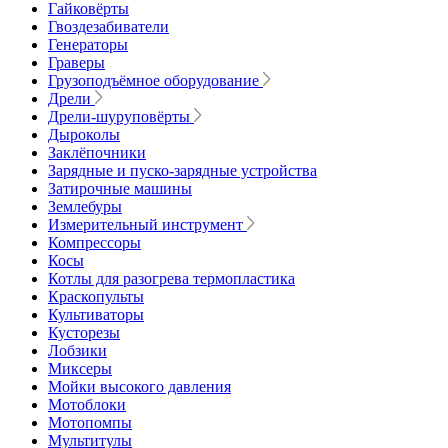
Гайковёрты
Гвоздезабиватели
Генераторы
Граверы
Грузоподъёмное оборудование
Дрели
Дрели-шуруповёрты
Дыроколы
Заклёпочники
Зарядные и пуско-зарядные устройства
Затирочные машины
Землебуры
Измерительный инструмент
Компрессоры
Косы
Котлы для разогрева термопластика
Краскопульты
Культиваторы
Кусторезы
Лобзики
Миксеры
Мойки высокого давления
Мотоблоки
Мотопомпы
Мультитулы