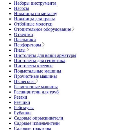
Наборы инструмента
Насосы
Ножницы по металлу
Ножницы для травы
Отбойные молотки
Отопительное оборудование
Отвёртки
Паяльники
Перфораторы
Пилы
Пистолеты для вязки арматуры
Пистолеты для герметика
Пистолеты клеевые
Подметальные машины
Прочистные машины
Пылесосы
Разметочные машины
Расширители для труб
Резаки
Резчики
Рейсмусы
Рубанки
Садовые опрыскиватели
Садовые измельчители
Садовые тракторы