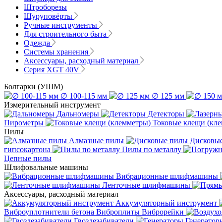
Штроборезы
Шуруповёрты
Ручные инструменты
Для строительного быта
Одежда
Системы хранения
Аксессуары, расходный материал
Серия XGT 40V
Болгарки (УШМ)
∅ 100-115 мм
∅ 125 мм
Измерительный инструмент
Дальномеры
Детекторы
Пирометры
Токовые клещи (кл
Пилы
Алмазные пилы
Дисковы
гипсокартона
Пилы по металлу
Цепные пилы
Шлифовальные машины
Вибрационные шлифмашины
Ленточные шлифмашины
Аксессуары, расходный материал
Аккумуляторный инструмент
Виброуплотнители бетона
Виброплиты
Виброрейки
Гвоздезабиватели
Генератор