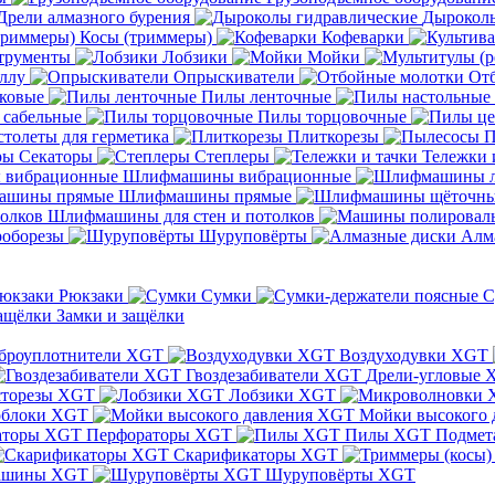
Дрели алмазного бурения
Дыроколы
Косы (триммеры)
Кофеварки
трументы
Лобзики
Мойки
ллу
Опрыскиватели
От
ковые
Пилы ленточные
 сабельные
Пилы торцовочные
толеты для герметика
Плиткорезы
П
Секаторы
Степлеры
Тележки 
Шлифмашины вибрационные
Шлифмашины прямые
Шлифмашины для стен и потолков
оборезы
Шуруповёрты
Алм
Рюкзаки
Сумки
С
Замки и защёлки
броуплотнители XGT
Воздуходувки XGT
Гвоздезабиватели XGT
Дрели-угловые 
сторезы XGT
Лобзики XGT
блоки XGT
Мойки высокого 
Перфораторы XGT
Пилы XGT
Подмет
Скарификаторы XGT
ашины XGT
Шуруповёрты XGT