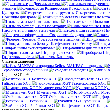
Дрели-миксеры
машины
Компрессоры
Краскопульты
Кусторезы
Измерительные инс
Ножницы для травы
Ножницы по мета
Пилы алмазные
Пилы дис
Пилы по металлу
Пилы
Пистолеты для вязки арматуры
Пис
Сварочное оборудование
Фрезеры
Фрезеровальные машины
Шлифмашины по бетону
Шлифмашины эксцентриковые
Шприцы для смазки
Штр
Графитовые щётки
Канистры
Системы хранения
Кейсы MAKPAC и поддоны
Термобоксы-холодильники
Чемоданы
Серия XGT 40V
Болгарки XGT
Ви
Гайковёрты XGT
Газонокосилки XGT
Компрессоры XGT
Ку
Мультитулы XGT
Мото
Отбойные молотки XGT
Резчики XGT
Рубанки XGT
Чайники XGT
Шлифм
Грузоподъёмное оборудование