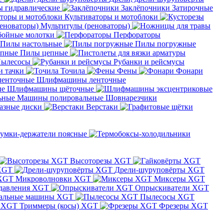
 гидравлические
Заклёпочники
Затирочные
Культиваторы и мотоблоки
Мультитулы (реноваторы)
бойные молотки
Перфораторы
Пилы настольные
Пилы погружные
Пилы цепные
ылесосы
Рубанки и рейсмусы
и тачки
Точила
Фены
Фонари
Шлифмашины ленточные
Шлифмашины щёточные
Машины полировальные
Шовнарезчики
азные диски
Верстаки
умки-держатели поясные
Высоторезы XGT
XGT
Дрели-шуруповёрты XGT
Микроволновки XGT
Миксеры XGT
давления XGT
Опрыскиватели XGT
альные машины XGT
Пылесосы XGT
Триммеры (косы) XGT
Фрезеры XGT