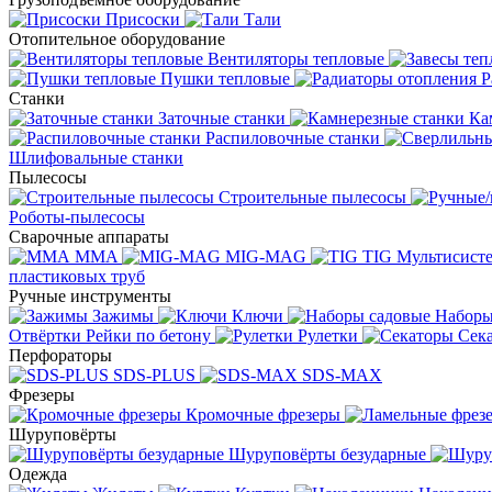
Присоски
Тали
Отопительное оборудование
Вентиляторы тепловые
Пушки тепловые
Р
Станки
Заточные станки
Ка
Распиловочные станки
Шлифовальные станки
Пылесосы
Строительные пылесосы
Роботы-пылесосы
Сварочные аппараты
MMA
MIG-MAG
TIG
Мультисис
пластиковых труб
Ручные инструменты
Зажимы
Ключи
Наборы
Отвёртки
Рейки по бетону
Рулетки
Сек
Перфораторы
SDS-PLUS
SDS-MAX
Фрезеры
Кромочные фрезеры
Шуруповёрты
Шуруповёрты безударные
Одежда