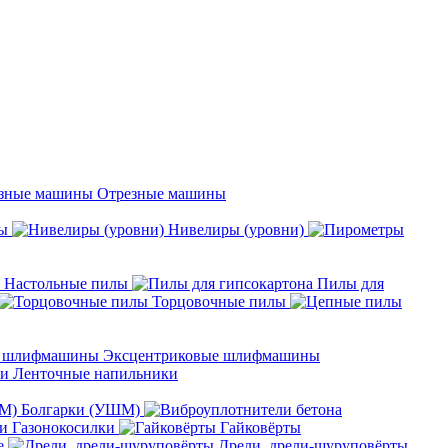
Отрезные машины
ы
Нивелиры (уровни)
Настольные пилы
Пилы для
Торцовочные пилы
Эксцентриковые шлифмашины
Ленточные напильники
Болгарки (УШМ)
Газонокосилки
Гайковёрты
е
Дрели, дрели-шуруповёрты