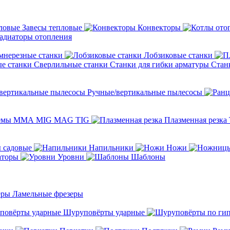
Завесы тепловые
Конвекторы
адиаторы отопления
мнерезные станки
Лобзиковые станки
Сверлильные станки
Станки для гибки арматуры
Стан
Ручные/вертикальные пылесосы
темы ММА MIG MAG TIG
Плазменная резка
 садовые
Напильники
Ножи
аторы
Уровни
Шаблоны
Ламельные фрезеры
Шуруповёрты ударные