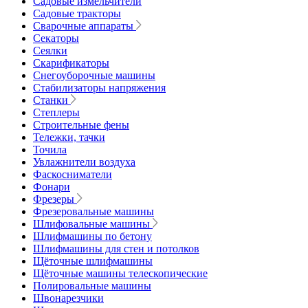
Садовые измельчители
Садовые тракторы
Сварочные аппараты
Секаторы
Сеялки
Скарификаторы
Снегоуборочные машины
Стабилизаторы напряжения
Станки
Степлеры
Строительные фены
Тележки, тачки
Точила
Увлажнители воздуха
Фаскосниматели
Фонари
Фрезеры
Фрезеровальные машины
Шлифовальные машины
Шлифмашины по бетону
Шлифмашины для стен и потолков
Щёточные шлифмашины
Щёточные машины телескопические
Полировальные машины
Швонарезчики