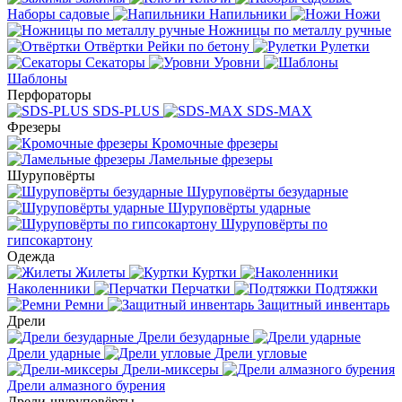
Наборы садовые
Напильники
Ножи
Ножницы по металлу ручные
Отвёртки
Рейки по бетону
Рулетки
Секаторы
Уровни
Шаблоны
Перфораторы
SDS-PLUS
SDS-MAX
Фрезеры
Кромочные фрезеры
Ламельные фрезеры
Шуруповёрты
Шуруповёрты безударные
Шуруповёрты ударные
Шуруповёрты по
гипсокартону
Одежда
Жилеты
Куртки
Наколенники
Перчатки
Подтяжки
Ремни
Защитный инвентарь
Дрели
Дрели безударные
Дрели ударные
Дрели угловые
Дрели-миксеры
Дрели алмазного бурения
Дрели-шуруповёрты