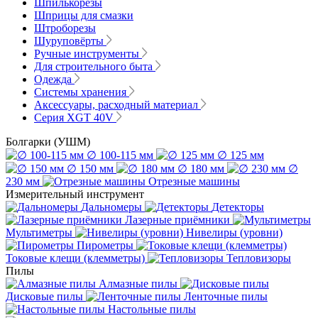
Шпилькорезы
Шприцы для смазки
Штроборезы
Шуруповёрты
Ручные инструменты
Для строительного быта
Одежда
Системы хранения
Аксессуары, расходный материал
Серия XGT 40V
Болгарки (УШМ)
∅ 100-115 мм
∅ 125 мм
∅ 150 мм
∅ 180 мм
∅
230 мм
Отрезные машины
Измерительный инструмент
Дальномеры
Детекторы
Лазерные приёмники
Мультиметры
Нивелиры (уровни)
Пирометры
Токовые клещи (клемметры)
Тепловизоры
Пилы
Алмазные пилы
Дисковые пилы
Ленточные пилы
Настольные пилы