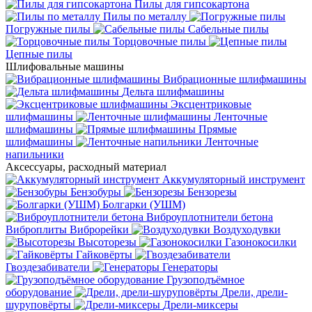
Пилы для гипсокартона
Пилы по металлу
Погружные пилы
Сабельные пилы
Торцовочные пилы
Цепные пилы
Шлифовальные машины
Вибрационные шлифмашины
Дельта шлифмашины
Эксцентриковые
шлифмашины
Ленточные
шлифмашины
Прямые
шлифмашины
Ленточные
напильники
Аксессуары, расходный материал
Аккумуляторный инструмент
Бензобуры
Бензорезы
Болгарки (УШМ)
Виброуплотнители бетона
Виброплиты
Виброрейки
Воздуходувки
Высоторезы
Газонокосилки
Гайковёрты
Гвоздезабиватели
Генераторы
Грузоподъёмное
оборудование
Дрели, дрели-
шуруповёрты
Дрели-миксеры