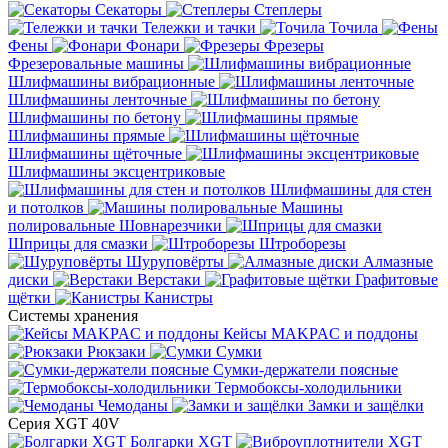
Секаторы
Степлеры
Тележки и тачки
Точила
Фены
Фонари
Фрезеры
Фрезеровальные машины
Шлифмашины вибрационные
Шлифмашины ленточные
Шлифмашины по бетону
Шлифмашины прямые
Шлифмашины щёточные
Шлифмашины эксцентриковые
Шлифмашины для стен
и потолков
Машины
полировальные
Шовнарезчики
Шприцы для смазки
Штроборезы
Шуруповёрты
Алмазные
диски
Верстаки
Графитовые
щётки
Канистры
Системы хранения
Кейсы MAKPAC и поддоны
Рюкзаки
Сумки
Сумки-держатели поясные
Термобоксы-холодильники
Чемоданы
Замки и защёлки
Серия XGT 40V
Болгарки XGT