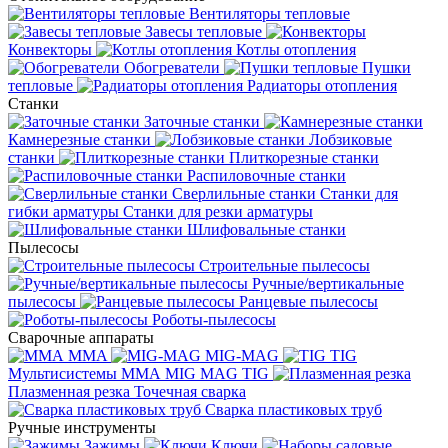
Вентиляторы тепловые
Завесы тепловые
Конвекторы
Котлы отопления
Обогреватели
Пушки
тепловые
Радиаторы отопления
Станки
Заточные станки
Камнерезные станки
Лобзиковые
станки
Плиткорезные станки
Распиловочные станки
Сверлильные станки
Станки для
гибки арматуры
Станки для резки арматуры
Шлифовальные станки
Пылесосы
Строительные пылесосы
Ручные/вертикальные
пылесосы
Ранцевые пылесосы
Роботы-пылесосы
Сварочные аппараты
MMA
MIG-MAG
TIG
Мультисистемы ММА MIG MAG TIG
Плазменная резка
Точечная сварка
Cварка пластиковых труб
Ручные инструменты
Зажимы
Ключи