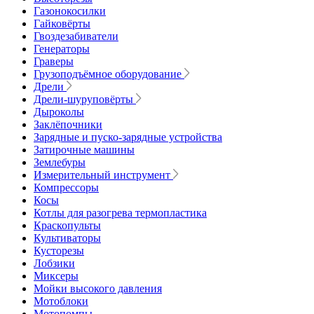
Газонокосилки
Гайковёрты
Гвоздезабиватели
Генераторы
Граверы
Грузоподъёмное оборудование
Дрели
Дрели-шуруповёрты
Дыроколы
Заклёпочники
Зарядные и пуско-зарядные устройства
Затирочные машины
Землебуры
Измерительный инструмент
Компрессоры
Косы
Котлы для разогрева термопластика
Краскопульты
Культиваторы
Кусторезы
Лобзики
Миксеры
Мойки высокого давления
Мотоблоки
Мотопомпы