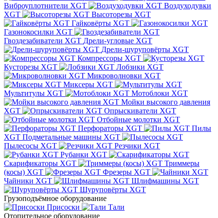
Виброуплотнители XGT
Воздуходувки
XGT
Высоторезы XGT
Гайковёрты XGT
Газонокосилки XGT
Гвоздезабиватели XGT
Дрели-угловые XGT
Дрели-шуруповёрты XGT
Компрессоры XGT
Кусторезы XGT
Лобзики XGT
Микроволновки XGT
Миксеры XGT
Мультитулы XGT
Мотоблоки XGT
Мойки высокого давления
XGT
Опрыскиватели XGT
Отбойные молотки XGT
Перфораторы XGT
Пилы
XGT
Подметальные машины XGT
Пылесосы XGT
Резчики XGT
Рубанки XGT
Скарификаторы XGT
Триммеры
(косы) XGT
Фрезеры XGT
Чайники XGT
Шлифмашины XGT
Шуруповёрты XGT
Грузоподъёмное оборудование
Присоски
Тали
Отопительное оборудование