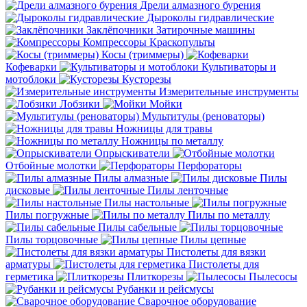
Дрели алмазного бурения
Дыроколы гидравлические
Заклёпочники
Затирочные машины
Компрессоры
Краскопульты
Косы (триммеры)
Кофеварки
Культиваторы и
мотоблоки
Кусторезы
Измерительные инструменты
Лобзики
Мойки
Мультитулы (реноваторы)
Ножницы для травы
Ножницы по металлу
Опрыскиватели
Отбойные молотки
Перфораторы
Пилы алмазные
Пилы
дисковые
Пилы ленточные
Пилы настольные
Пилы погружные
Пилы по металлу
Пилы сабельные
Пилы торцовочные
Пилы цепные
Пистолеты для вязки
арматуры
Пистолеты для
герметика
Плиткорезы
Пылесосы
Рубанки и рейсмусы
Сварочное оборудование