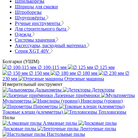
Шпилькорезы
Шприцы для смазки
Штроборезы
Шуруповёрты
Ручные инструменты
Для строительного быта
Одежда
Системы хранения
Аксессуары, расходный материал
Серия XGT 40V
Болгарки (УШМ)
∅ 100-115 мм
∅ 125 мм
∅ 150 мм
∅ 180 мм
∅
230 мм
Отрезные машины
Измерительный инструмент
Дальномеры
Детекторы
Лазерные приёмники
Мультиметры
Нивелиры (уровни)
Пирометры
Токовые клещи (клемметры)
Тепловизоры
Пилы
Алмазные пилы
Дисковые пилы
Ленточные пилы
Настольные пилы