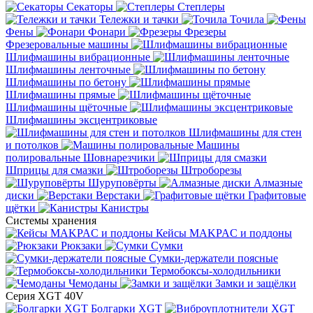
Секаторы
Степлеры
Тележки и тачки
Точила
Фены
Фонари
Фрезеры
Фрезеровальные машины
Шлифмашины вибрационные
Шлифмашины ленточные
Шлифмашины по бетону
Шлифмашины прямые
Шлифмашины щёточные
Шлифмашины эксцентриковые
Шлифмашины для стен
и потолков
Машины
полировальные
Шовнарезчики
Шприцы для смазки
Штроборезы
Шуруповёрты
Алмазные
диски
Верстаки
Графитовые
щётки
Канистры
Системы хранения
Кейсы MAKPAC и поддоны
Рюкзаки
Сумки
Сумки-держатели поясные
Термобоксы-холодильники
Чемоданы
Замки и защёлки
Серия XGT 40V
Болгарки XGT