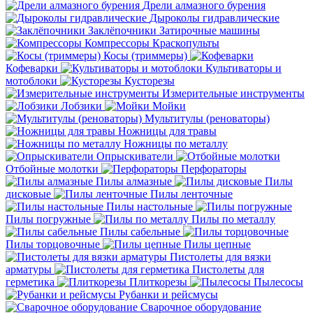
Дрели алмазного бурения
Дыроколы гидравлические
Заклёпочники
Затирочные машины
Компрессоры
Краскопульты
Косы (триммеры)
Кофеварки
Культиваторы и
мотоблоки
Кусторезы
Измерительные инструменты
Лобзики
Мойки
Мультитулы (реноваторы)
Ножницы для травы
Ножницы по металлу
Опрыскиватели
Отбойные молотки
Перфораторы
Пилы алмазные
Пилы
дисковые
Пилы ленточные
Пилы настольные
Пилы погружные
Пилы по металлу
Пилы сабельные
Пилы торцовочные
Пилы цепные
Пистолеты для вязки
арматуры
Пистолеты для
герметика
Плиткорезы
Пылесосы
Рубанки и рейсмусы
Сварочное оборудование