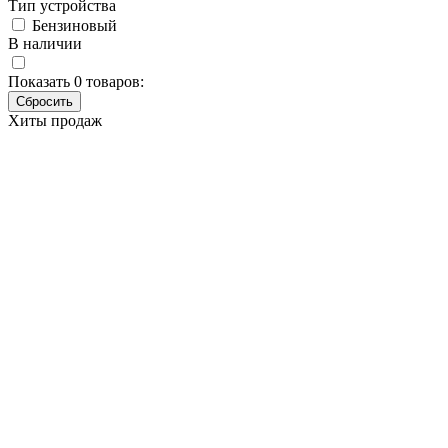
Тип устройства
Бензиновый
В наличии
Показать
0
товаров:
Хиты продаж
Бензиновая вибротрамбовка
CIMAR CT-66P-2A ВИБ200
Основные характеристики
Бренд
CIMAR
Артикул
ВИБ200
Тип устройства
Бензиновый
Мощность двигателя (кВт)
2.1
Мощность двигателя (л.с)
2.8
Частота ударов (уд/мин)
640-680
Наличие товара
В наличии
Склад
Кол-во
Срок поставки
Лайнтулс
-
-