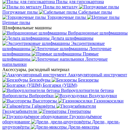
Пилы для гипсокартона
Пилы по металлу
Погружные пилы
Сабельные пилы
Торцовочные пилы
Цепные пилы
Шлифовальные машины
Вибрационные шлифмашины
Дельта шлифмашины
Эксцентриковые
шлифмашины
Ленточные
шлифмашины
Прямые
шлифмашины
Ленточные
напильники
Аксессуары, расходный материал
Аккумуляторный инструмент
Бензобуры
Бензорезы
Болгарки (УШМ)
Виброуплотнители бетона
Виброплиты
Виброрейки
Воздуходувки
Высоторезы
Газонокосилки
Гайковёрты
Гвоздезабиватели
Генераторы
Грузоподъёмное
оборудование
Дрели, дрели-
шуруповёрты
Дрели-миксеры