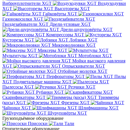
Виброуплотнители XGT
Воздуходувки
XGT
Высоторезы XGT
Гайковёрты XGT
Газонокосилки XGT
Гвоздезабиватели XGT
Дрели-угловые XGT
Дрели-шуруповёрты XGT
Компрессоры XGT
Кусторезы XGT
Лобзики XGT
Микроволновки XGT
Миксеры XGT
Мультитулы XGT
Мотоблоки XGT
Мойки высокого давления
XGT
Опрыскиватели XGT
Отбойные молотки XGT
Перфораторы XGT
Пилы
XGT
Подметальные машины XGT
Пылесосы XGT
Резчики XGT
Рубанки XGT
Скарификаторы XGT
Триммеры
(косы) XGT
Фрезеры XGT
Чайники XGT
Шлифмашины XGT
Шуруповёрты XGT
Грузоподъёмное оборудование
Присоски
Тали
Отопительное оборудование