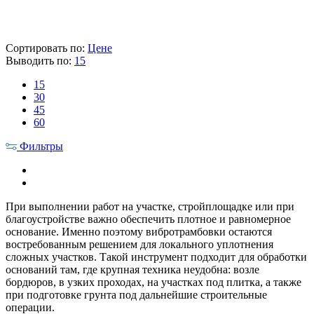
Цена указана с НДС 22%
В корзину
Сортировать по:
Цене
Выводить по:
15
15
30
45
60
Фильтры
При выполнении работ на участке, стройплощадке или при
благоустройстве важно обеспечить плотное и равномерное
основание. Именно поэтому вибротрамбовки остаются
востребованным решением для локального уплотнения
сложных участков. Такой инструмент подходит для обработки
оснований там, где крупная техника неудобна: возле
бордюров, в узких проходах, на участках под плитка, а также
при подготовке грунта под дальнейшие строительные
операции.