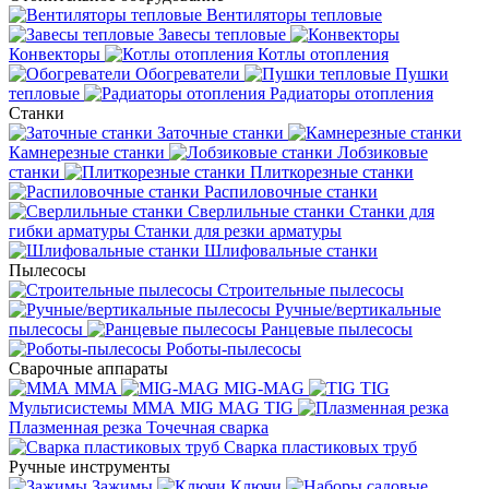
Вентиляторы тепловые
Завесы тепловые
Конвекторы
Котлы отопления
Обогреватели
Пушки
тепловые
Радиаторы отопления
Станки
Заточные станки
Камнерезные станки
Лобзиковые
станки
Плиткорезные станки
Распиловочные станки
Сверлильные станки
Станки для
гибки арматуры
Станки для резки арматуры
Шлифовальные станки
Пылесосы
Строительные пылесосы
Ручные/вертикальные
пылесосы
Ранцевые пылесосы
Роботы-пылесосы
Сварочные аппараты
MMA
MIG-MAG
TIG
Мультисистемы ММА MIG MAG TIG
Плазменная резка
Точечная сварка
Cварка пластиковых труб
Ручные инструменты
Зажимы
Ключи