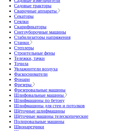
Садовые измельчители
Садовые тракторы
Сварочные аппараты
Секаторы
Сеялки
Скарификаторы
Снегоуборочные машины
Стабилизаторы напряжения
Станки
Степлеры
Строительные фены
Тележки, тачки
Точила
Увлажнители воздуха
Фаскосниматели
Фонари
Фрезеры
Фрезеровальные машины
Шлифовальные машины
Шлифмашины по бетону
Шлифмашины для стен и потолков
Щёточные шлифмашины
Щёточные машины телескопические
Полировальные машины
Швонарезчики