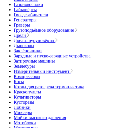
Газонокосилки
Гайковёрты
Гвоздезабиватели
Генераторы
Граверы
Грузоподъёмное оборудование
Дрели
Дрели-шуруповёрты
Дыроколы
Заклёпочники
Зарядные и пуско-зарядные устройства
Затирочные машины
Землебуры
Измерительный инструмент
Компрессоры
Косы
Котлы для разогрева термопластика
Краскопульты
Культиваторы
Кусторезы
Лобзики
Миксеры
Мойки высокого давления
Мотоблоки
Мотопомпы