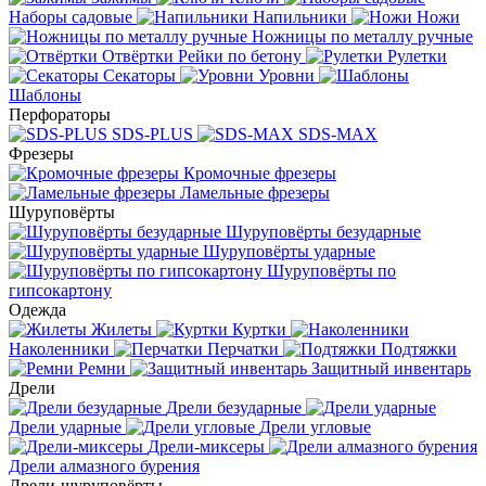
Наборы садовые
Напильники
Ножи
Ножницы по металлу ручные
Отвёртки
Рейки по бетону
Рулетки
Секаторы
Уровни
Шаблоны
Перфораторы
SDS-PLUS
SDS-MAX
Фрезеры
Кромочные фрезеры
Ламельные фрезеры
Шуруповёрты
Шуруповёрты безударные
Шуруповёрты ударные
Шуруповёрты по
гипсокартону
Одежда
Жилеты
Куртки
Наколенники
Перчатки
Подтяжки
Ремни
Защитный инвентарь
Дрели
Дрели безударные
Дрели ударные
Дрели угловые
Дрели-миксеры
Дрели алмазного бурения
Дрели-шуруповёрты