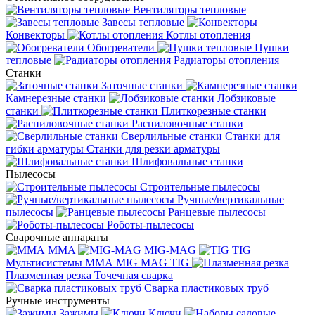
Вентиляторы тепловые
Завесы тепловые
Конвекторы
Котлы отопления
Обогреватели
Пушки
тепловые
Радиаторы отопления
Станки
Заточные станки
Камнерезные станки
Лобзиковые
станки
Плиткорезные станки
Распиловочные станки
Сверлильные станки
Станки для
гибки арматуры
Станки для резки арматуры
Шлифовальные станки
Пылесосы
Строительные пылесосы
Ручные/вертикальные
пылесосы
Ранцевые пылесосы
Роботы-пылесосы
Сварочные аппараты
MMA
MIG-MAG
TIG
Мультисистемы ММА MIG MAG TIG
Плазменная резка
Точечная сварка
Cварка пластиковых труб
Ручные инструменты
Зажимы
Ключи