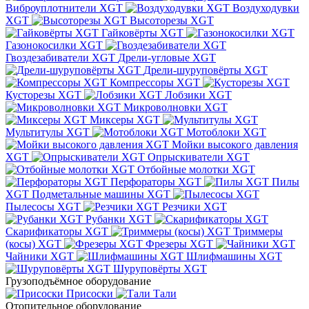
Виброуплотнители XGT
Воздуходувки
XGT
Высоторезы XGT
Гайковёрты XGT
Газонокосилки XGT
Гвоздезабиватели XGT
Дрели-угловые XGT
Дрели-шуруповёрты XGT
Компрессоры XGT
Кусторезы XGT
Лобзики XGT
Микроволновки XGT
Миксеры XGT
Мультитулы XGT
Мотоблоки XGT
Мойки высокого давления
XGT
Опрыскиватели XGT
Отбойные молотки XGT
Перфораторы XGT
Пилы
XGT
Подметальные машины XGT
Пылесосы XGT
Резчики XGT
Рубанки XGT
Скарификаторы XGT
Триммеры
(косы) XGT
Фрезеры XGT
Чайники XGT
Шлифмашины XGT
Шуруповёрты XGT
Грузоподъёмное оборудование
Присоски
Тали
Отопительное оборудование