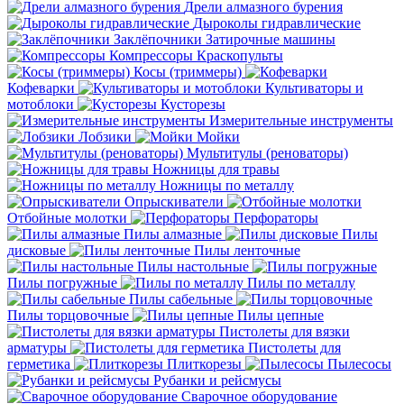
Дрели алмазного бурения
Дыроколы гидравлические
Заклёпочники
Затирочные машины
Компрессоры
Краскопульты
Косы (триммеры)
Кофеварки
Культиваторы и
мотоблоки
Кусторезы
Измерительные инструменты
Лобзики
Мойки
Мультитулы (реноваторы)
Ножницы для травы
Ножницы по металлу
Опрыскиватели
Отбойные молотки
Перфораторы
Пилы алмазные
Пилы
дисковые
Пилы ленточные
Пилы настольные
Пилы погружные
Пилы по металлу
Пилы сабельные
Пилы торцовочные
Пилы цепные
Пистолеты для вязки
арматуры
Пистолеты для
герметика
Плиткорезы
Пылесосы
Рубанки и рейсмусы
Сварочное оборудование