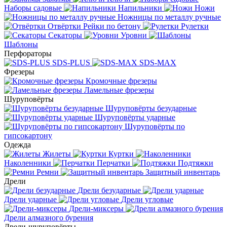
Наборы садовые
Напильники
Ножи
Ножницы по металлу ручные
Отвёртки
Рейки по бетону
Рулетки
Секаторы
Уровни
Шаблоны
Перфораторы
SDS-PLUS
SDS-MAX
Фрезеры
Кромочные фрезеры
Ламельные фрезеры
Шуруповёрты
Шуруповёрты безударные
Шуруповёрты ударные
Шуруповёрты по
гипсокартону
Одежда
Жилеты
Куртки
Наколенники
Перчатки
Подтяжки
Ремни
Защитный инвентарь
Дрели
Дрели безударные
Дрели ударные
Дрели угловые
Дрели-миксеры
Дрели алмазного бурения
Дрели-шуруповёрты