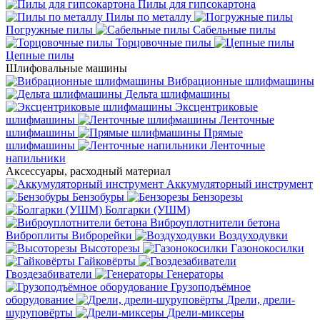
Пилы для гипсокартона
Пилы по металлу
Погружные пилы
Сабельные пилы
Торцовочные пилы
Цепные пилы
Шлифовальные машины
Вибрационные шлифмашины
Дельта шлифмашины
Эксцентриковые
шлифмашины
Ленточные
шлифмашины
Прямые
шлифмашины
Ленточные
напильники
Аксессуары, расходный материал
Аккумуляторный инструмент
Бензобуры
Бензорезы
Болгарки (УШМ)
Виброуплотнители бетона
Виброплиты
Виброрейки
Воздуходувки
Высоторезы
Газонокосилки
Гайковёрты
Гвоздезабиватели
Генераторы
Грузоподъёмное
оборудование
Дрели, дрели-
шуруповёрты
Дрели-миксеры