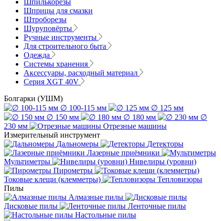
Шпилькорезы
Шприцы для смазки
Штроборезы
Шуруповёрты
Ручные инструменты
Для строительного быта
Одежда
Системы хранения
Аксессуары, расходный материал
Серия XGT 40V
Болгарки (УШМ)
∅ 100-115 мм
∅ 125 мм
∅ 150 мм
∅ 180 мм
∅
230 мм
Отрезные машины
Измерительный инструмент
Дальномеры
Детекторы
Лазерные приёмники
Мультиметры
Нивелиры (уровни)
Пирометры
Токовые клещи (клемметры)
Тепловизоры
Пилы
Алмазные пилы
Дисковые пилы
Ленточные пилы
Настольные пилы