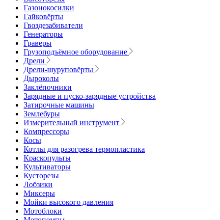
Газонокосилки
Гайковёрты
Гвоздезабиватели
Генераторы
Граверы
Грузоподъёмное оборудование
Дрели
Дрели-шуруповёрты
Дыроколы
Заклёпочники
Зарядные и пуско-зарядные устройства
Затирочные машины
Землебуры
Измерительный инструмент
Компрессоры
Косы
Котлы для разогрева термопластика
Краскопульты
Культиваторы
Кусторезы
Лобзики
Миксеры
Мойки высокого давления
Мотоблоки
Мотопомпы