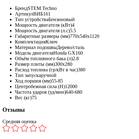
Бренд
STEM Techno
Артикул
ВИБ161
Тип устройства
Бензиновый
Мощность двигателя (кВт)
4
Мощность двигателя (л.с)
5.5
Габаритные размеры (мм)
770х540х1120
Комплектация
Ключ
Материал подошвы
Дерево/сталь
Модель двигателя
Honda GX160
Объём топливного бака (л)
2.8
Размер плиты (мм)
300х280
Расход топлива (гр/кВт в час)
380
Тип запуска
ручной
Ход поршня (мм)
55-85
Центробежная сила (Н)
12000
Частота ударов (уд/мин)
640-680
Вес (кг)
75
Отзывы
Средняя оценка