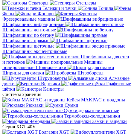
Секаторы
Степлеры
Тележки и тачки
Точила
Фены
Фонари
Фрезеры
Фрезеровальные машины
Шлифмашины вибрационные
Шлифмашины ленточные
Шлифмашины по бетону
Шлифмашины прямые
Шлифмашины щёточные
Шлифмашины эксцентриковые
Шлифмашины для стен
и потолков
Машины
полировальные
Шовнарезчики
Шприцы для смазки
Штроборезы
Шуруповёрты
Алмазные
диски
Верстаки
Графитовые
щётки
Канистры
Системы хранения
Кейсы MAKPAC и поддоны
Рюкзаки
Сумки
Сумки-держатели поясные
Термобоксы-холодильники
Чемоданы
Замки и защёлки
Серия XGT 40V
Болгарки XGT