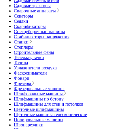
Садовые измельчители
Садовые тракторы
Сварочные аппараты
Секаторы
Сеялки
Скарификаторы
Снегоуборочные машины
Стабилизаторы напряжения
Станки
Степлеры
Строительные фены
Тележки, тачки
Точила
Увлажнители воздуха
Фаскосниматели
Фонари
Фрезеры
Фрезеровальные машины
Шлифовальные машины
Шлифмашины по бетону
Шлифмашины для стен и потолков
Щёточные шлифмашины
Щёточные машины телескопические
Полировальные машины
Швонарезчики