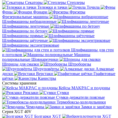
Секаторы
Степлеры
Тележки и тачки
Точила
Фены
Фонари
Фрезеры
Фрезеровальные машины
Шлифмашины вибрационные
Шлифмашины ленточные
Шлифмашины по бетону
Шлифмашины прямые
Шлифмашины щёточные
Шлифмашины эксцентриковые
Шлифмашины для стен
и потолков
Машины
полировальные
Шовнарезчики
Шприцы для смазки
Штроборезы
Шуруповёрты
Алмазные
диски
Верстаки
Графитовые
щётки
Канистры
Системы хранения
Кейсы MAKPAC и поддоны
Рюкзаки
Сумки
Сумки-держатели поясные
Термобоксы-холодильники
Чемоданы
Замки и защёлки
Серия XGT 40V
Болгарки XGT