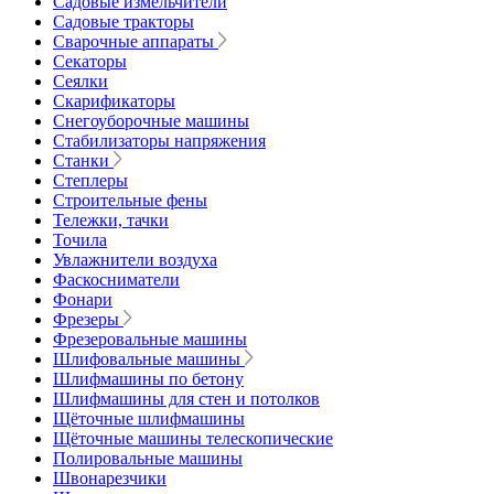
Садовые измельчители
Садовые тракторы
Сварочные аппараты
Секаторы
Сеялки
Скарификаторы
Снегоуборочные машины
Стабилизаторы напряжения
Станки
Степлеры
Строительные фены
Тележки, тачки
Точила
Увлажнители воздуха
Фаскосниматели
Фонари
Фрезеры
Фрезеровальные машины
Шлифовальные машины
Шлифмашины по бетону
Шлифмашины для стен и потолков
Щёточные шлифмашины
Щёточные машины телескопические
Полировальные машины
Швонарезчики