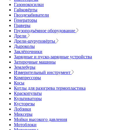
Газонокосилки
Гайковёрты
Гвоздезабиватели
Генераторы
Граверы
Грузоподъёмное оборудование
Дрели
Дрели-шуруповёрты
Дыроколы
Заклёпочники
Зарядные и пуско-зарядные устройства
Затирочные машины
Землебуры
Измерительный инструмент
Компрессоры
Косы
Котлы для разогрева термопластика
Краскопульты
Культиваторы
Кусторезы
Лобзики
Миксеры
Мойки высокого давления
Мотоблоки
Мотопомпы