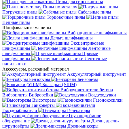
Пилы для гипсокартона
Пилы по металлу
Погружные пилы
Сабельные пилы
Торцовочные пилы
Цепные пилы
Шлифовальные машины
Вибрационные шлифмашины
Дельта шлифмашины
Эксцентриковые
шлифмашины
Ленточные
шлифмашины
Прямые
шлифмашины
Ленточные
напильники
Аксессуары, расходный материал
Аккумуляторный инструмент
Бензобуры
Бензорезы
Болгарки (УШМ)
Виброуплотнители бетона
Виброплиты
Виброрейки
Воздуходувки
Высоторезы
Газонокосилки
Гайковёрты
Гвоздезабиватели
Генераторы
Грузоподъёмное
оборудование
Дрели, дрели-
шуруповёрты
Дрели-миксеры