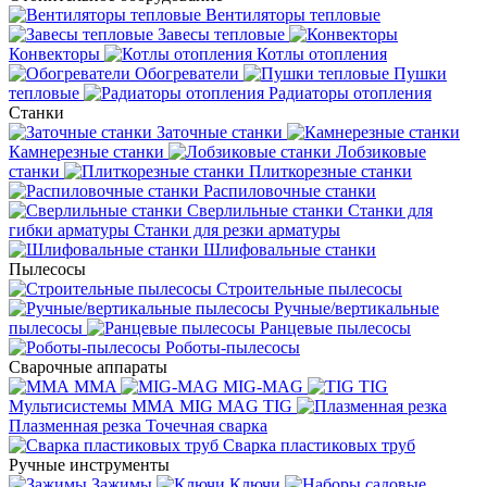
Вентиляторы тепловые
Завесы тепловые
Конвекторы
Котлы отопления
Обогреватели
Пушки
тепловые
Радиаторы отопления
Станки
Заточные станки
Камнерезные станки
Лобзиковые
станки
Плиткорезные станки
Распиловочные станки
Сверлильные станки
Станки для
гибки арматуры
Станки для резки арматуры
Шлифовальные станки
Пылесосы
Строительные пылесосы
Ручные/вертикальные
пылесосы
Ранцевые пылесосы
Роботы-пылесосы
Сварочные аппараты
MMA
MIG-MAG
TIG
Мультисистемы ММА MIG MAG TIG
Плазменная резка
Точечная сварка
Cварка пластиковых труб
Ручные инструменты
Зажимы
Ключи