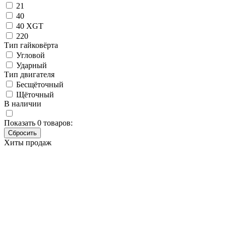
21
40
40 XGT
220
Тип гайковёрта
Угловой
Ударный
Тип двигателя
Бесщёточный
Щёточный
В наличии
Показать
0
товаров:
Хиты продаж
Аккумулятор не входит в комплект поставки.
Без аккумулятора инструмент не работает!
Аккумуляторный ударный гайковёрт
Makita DTW1001Z
Основные характеристики
Бренд
Makita
Артикул
DTW1001Z