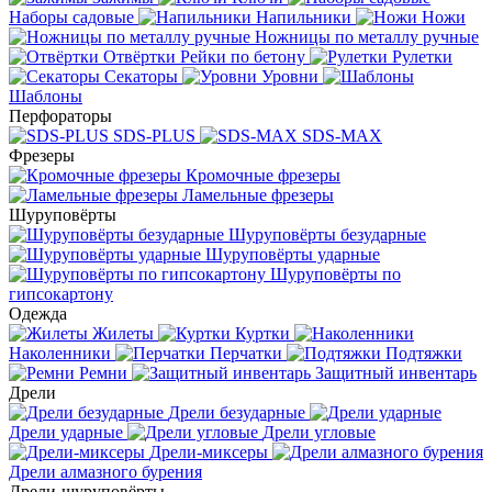
Наборы садовые
Напильники
Ножи
Ножницы по металлу ручные
Отвёртки
Рейки по бетону
Рулетки
Секаторы
Уровни
Шаблоны
Перфораторы
SDS-PLUS
SDS-MAX
Фрезеры
Кромочные фрезеры
Ламельные фрезеры
Шуруповёрты
Шуруповёрты безударные
Шуруповёрты ударные
Шуруповёрты по
гипсокартону
Одежда
Жилеты
Куртки
Наколенники
Перчатки
Подтяжки
Ремни
Защитный инвентарь
Дрели
Дрели безударные
Дрели ударные
Дрели угловые
Дрели-миксеры
Дрели алмазного бурения
Дрели-шуруповёрты