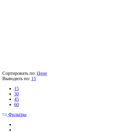
Наличие аккумулятора и зарядного устройства
Нет
Вес (кг)
2.7 - 3.3
Наличие товара
В наличии
Склад
Кол-во
Срок поставки
Лайнтулс
-
-
Makita
> 5 шт.
1-2 раб. дня
20 224 ₽
Цена указана с НДС 22%
В корзину
Сортировать по:
Цене
Выводить по:
15
15
30
45
60
Фильтры