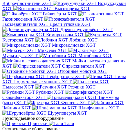
Виброуплотнители XGT
Воздуходувки
XGT
Высоторезы XGT
Гайковёрты XGT
Газонокосилки XGT
Гвоздезабиватели XGT
Дрели-угловые XGT
Дрели-шуруповёрты XGT
Компрессоры XGT
Кусторезы XGT
Лобзики XGT
Микроволновки XGT
Миксеры XGT
Мультитулы XGT
Мотоблоки XGT
Мойки высокого давления
XGT
Опрыскиватели XGT
Отбойные молотки XGT
Перфораторы XGT
Пилы
XGT
Подметальные машины XGT
Пылесосы XGT
Резчики XGT
Рубанки XGT
Скарификаторы XGT
Триммеры
(косы) XGT
Фрезеры XGT
Чайники XGT
Шлифмашины XGT
Шуруповёрты XGT
Грузоподъёмное оборудование
Присоски
Тали
Отопительное оборудование