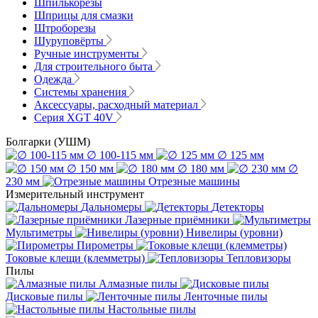
Шпилькорезы
Шприцы для смазки
Штроборезы
Шуруповёрты
Ручные инструменты
Для строительного быта
Одежда
Системы хранения
Аксессуары, расходный материал
Серия XGT 40V
Болгарки (УШМ)
∅ 100-115 мм
∅ 125 мм
∅ 150 мм
∅ 180 мм
∅
230 мм
Отрезные машины
Измерительный инструмент
Дальномеры
Детекторы
Лазерные приёмники
Мультиметры
Нивелиры (уровни)
Пирометры
Токовые клещи (клемметры)
Тепловизоры
Пилы
Алмазные пилы
Дисковые пилы
Ленточные пилы
Настольные пилы