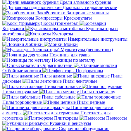
Дрели алмазного бурения
Дыроколы гидравлические
Заклёпочники
Затирочные машины
Компрессоры
Краскопульты
Косы (триммеры)
Кофеварки
Культиваторы и
мотоблоки
Кусторезы
Измерительные инструменты
Лобзики
Мойки
Мультитулы (реноваторы)
Ножницы для травы
Ножницы по металлу
Опрыскиватели
Отбойные молотки
Перфораторы
Пилы алмазные
Пилы
дисковые
Пилы ленточные
Пилы настольные
Пилы погружные
Пилы по металлу
Пилы сабельные
Пилы торцовочные
Пилы цепные
Пистолеты для вязки
арматуры
Пистолеты для
герметика
Плиткорезы
Пылесосы
Рубанки и рейсмусы
Сварочное оборудование