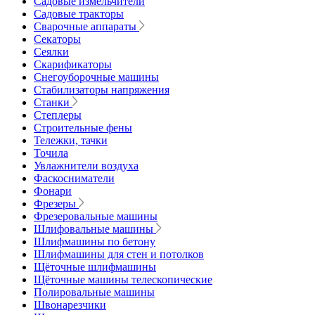
Садовые измельчители
Садовые тракторы
Сварочные аппараты
Секаторы
Сеялки
Скарификаторы
Снегоуборочные машины
Стабилизаторы напряжения
Станки
Степлеры
Строительные фены
Тележки, тачки
Точила
Увлажнители воздуха
Фаскосниматели
Фонари
Фрезеры
Фрезеровальные машины
Шлифовальные машины
Шлифмашины по бетону
Шлифмашины для стен и потолков
Щёточные шлифмашины
Щёточные машины телескопические
Полировальные машины
Швонарезчики