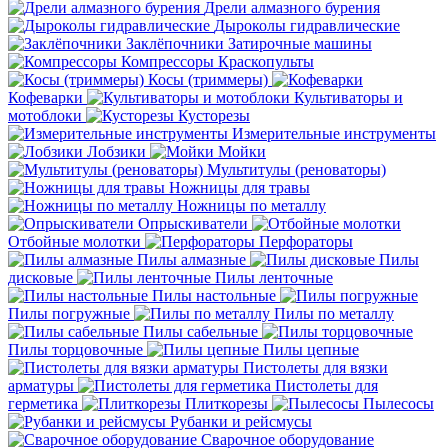
Дрели алмазного бурения
Дыроколы гидравлические
Заклёпочники
Затирочные машины
Компрессоры
Краскопульты
Косы (триммеры)
Кофеварки
Культиваторы и
мотоблоки
Кусторезы
Измерительные инструменты
Лобзики
Мойки
Мультитулы (реноваторы)
Ножницы для травы
Ножницы по металлу
Опрыскиватели
Отбойные молотки
Перфораторы
Пилы алмазные
Пилы
дисковые
Пилы ленточные
Пилы настольные
Пилы погружные
Пилы по металлу
Пилы сабельные
Пилы торцовочные
Пилы цепные
Пистолеты для вязки
арматуры
Пистолеты для
герметика
Плиткорезы
Пылесосы
Рубанки и рейсмусы
Сварочное оборудование