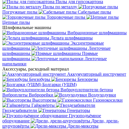
Пилы для гипсокартона
Пилы по металлу
Погружные пилы
Сабельные пилы
Торцовочные пилы
Цепные пилы
Шлифовальные машины
Вибрационные шлифмашины
Дельта шлифмашины
Эксцентриковые
шлифмашины
Ленточные
шлифмашины
Прямые
шлифмашины
Ленточные
напильники
Аксессуары, расходный материал
Аккумуляторный инструмент
Бензобуры
Бензорезы
Болгарки (УШМ)
Виброуплотнители бетона
Виброплиты
Виброрейки
Воздуходувки
Высоторезы
Газонокосилки
Гайковёрты
Гвоздезабиватели
Генераторы
Грузоподъёмное
оборудование
Дрели, дрели-
шуруповёрты
Дрели-миксеры