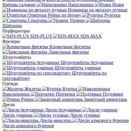
Наборы садовые
Напильники
Ножи
Ножницы по металлу ручные
Отвёртки
Рейки по бетону
Рулетки
Секаторы
Уровни
Шаблоны
Перфораторы
SDS-PLUS
SDS-MAX
Фрезеры
Кромочные фрезеры
Ламельные фрезеры
Шуруповёрты
Шуруповёрты безударные
Шуруповёрты ударные
Шуруповёрты по
гипсокартону
Одежда
Жилеты
Куртки
Наколенники
Перчатки
Подтяжки
Ремни
Защитный инвентарь
Дрели
Дрели безударные
Дрели ударные
Дрели угловые
Дрели-миксеры
Дрели алмазного бурения
Дрели-шуруповёрты