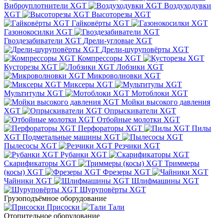
Виброуплотнители XGT
Воздуходувки
XGT
Высоторезы XGT
Гайковёрты XGT
Газонокосилки XGT
Гвоздезабиватели XGT
Дрели-угловые XGT
Дрели-шуруповёрты XGT
Компрессоры XGT
Кусторезы XGT
Лобзики XGT
Микроволновки XGT
Миксеры XGT
Мультитулы XGT
Мотоблоки XGT
Мойки высокого давления
XGT
Опрыскиватели XGT
Отбойные молотки XGT
Перфораторы XGT
Пилы
XGT
Подметальные машины XGT
Пылесосы XGT
Резчики XGT
Рубанки XGT
Скарификаторы XGT
Триммеры
(косы) XGT
Фрезеры XGT
Чайники XGT
Шлифмашины XGT
Шуруповёрты XGT
Грузоподъёмное оборудование
Присоски
Тали
Отопительное оборудование