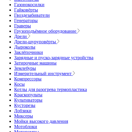
Газонокосилки
Гайковёрты
Гвоздезабиватели
Генераторы
Граверы
Грузоподъёмное оборудование
Дрели
Дрели-шуруповёрты
Дыроколы
Заклёпочники
Зарядные и пуско-зарядные устройства
Затирочные машины
Землебуры
Измерительный инструмент
Компрессоры
Косы
Котлы для разогрева термопластика
Краскопульты
Культиваторы
Кусторезы
Лобзики
Миксеры
Мойки высокого давления
Мотоблоки
Мотопомпы