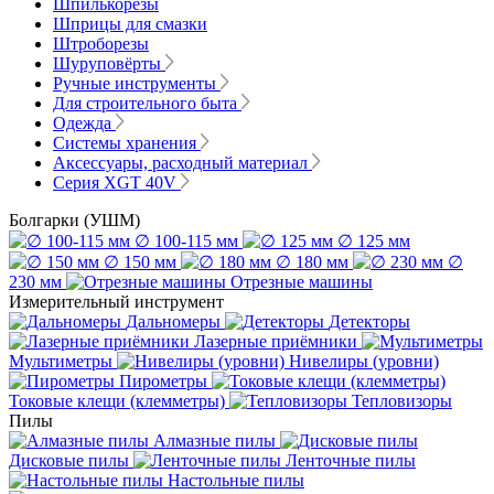
Шпилькорезы
Шприцы для смазки
Штроборезы
Шуруповёрты
Ручные инструменты
Для строительного быта
Одежда
Системы хранения
Аксессуары, расходный материал
Серия XGT 40V
Болгарки (УШМ)
∅ 100-115 мм
∅ 125 мм
∅ 150 мм
∅ 180 мм
∅
230 мм
Отрезные машины
Измерительный инструмент
Дальномеры
Детекторы
Лазерные приёмники
Мультиметры
Нивелиры (уровни)
Пирометры
Токовые клещи (клемметры)
Тепловизоры
Пилы
Алмазные пилы
Дисковые пилы
Ленточные пилы
Настольные пилы