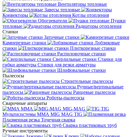
Вентиляторы тепловые
Завесы тепловые
Конвекторы
Котлы отопления
Обогреватели
Пушки
тепловые
Радиаторы отопления
Станки
Заточные станки
Камнерезные станки
Лобзиковые
станки
Плиткорезные станки
Распиловочные станки
Сверлильные станки
Станки для
гибки арматуры
Станки для резки арматуры
Шлифовальные станки
Пылесосы
Строительные пылесосы
Ручные/вертикальные
пылесосы
Ранцевые пылесосы
Роботы-пылесосы
Сварочные аппараты
MMA
MIG-MAG
TIG
Мультисистемы ММА MIG MAG TIG
Плазменная резка
Точечная сварка
Cварка пластиковых труб
Ручные инструменты
Зажимы
Ключи