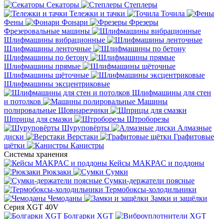
Секаторы
Степлеры
Тележки и тачки
Точила
Фены
Фонари
Фрезеры
Фрезеровальные машины
Шлифмашины вибрационные
Шлифмашины ленточные
Шлифмашины по бетону
Шлифмашины прямые
Шлифмашины щёточные
Шлифмашины эксцентриковые
Шлифмашины для стен
и потолков
Машины
полировальные
Шовнарезчики
Шприцы для смазки
Штроборезы
Шуруповёрты
Алмазные
диски
Верстаки
Графитовые
щётки
Канистры
Системы хранения
Кейсы MAKPAC и поддоны
Рюкзаки
Сумки
Сумки-держатели поясные
Термобоксы-холодильники
Чемоданы
Замки и защёлки
Серия XGT 40V
Болгарки XGT