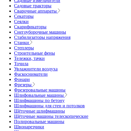
Садовые измельчители
Садовые тракторы
Сварочные аппараты
Секаторы
Сеялки
Скарификаторы
Снегоуборочные машины
Стабилизаторы напряжения
Станки
Степлеры
Строительные фены
Тележки, тачки
Точила
Увлажнители воздуха
Фаскосниматели
Фонари
Фрезеры
Фрезеровальные машины
Шлифовальные машины
Шлифмашины по бетону
Шлифмашины для стен и потолков
Щёточные шлифмашины
Щёточные машины телескопические
Полировальные машины
Швонарезчики