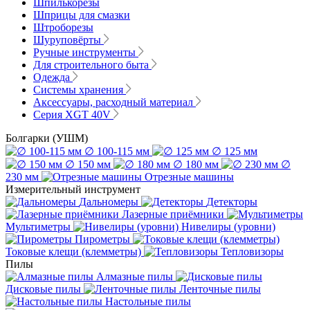
Шпилькорезы
Шприцы для смазки
Штроборезы
Шуруповёрты
Ручные инструменты
Для строительного быта
Одежда
Системы хранения
Аксессуары, расходный материал
Серия XGT 40V
Болгарки (УШМ)
∅ 100-115 мм
∅ 125 мм
∅ 150 мм
∅ 180 мм
∅
230 мм
Отрезные машины
Измерительный инструмент
Дальномеры
Детекторы
Лазерные приёмники
Мультиметры
Нивелиры (уровни)
Пирометры
Токовые клещи (клемметры)
Тепловизоры
Пилы
Алмазные пилы
Дисковые пилы
Ленточные пилы
Настольные пилы