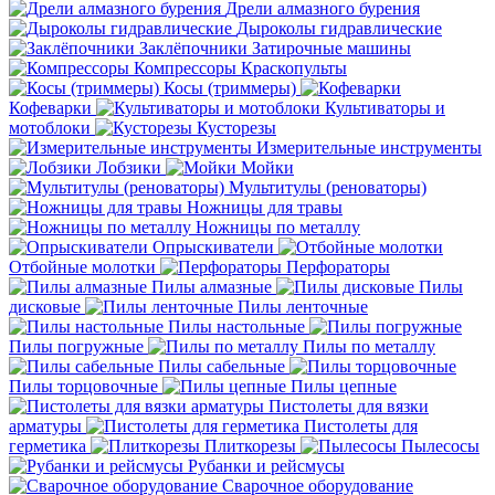
Дрели алмазного бурения
Дыроколы гидравлические
Заклёпочники
Затирочные машины
Компрессоры
Краскопульты
Косы (триммеры)
Кофеварки
Культиваторы и
мотоблоки
Кусторезы
Измерительные инструменты
Лобзики
Мойки
Мультитулы (реноваторы)
Ножницы для травы
Ножницы по металлу
Опрыскиватели
Отбойные молотки
Перфораторы
Пилы алмазные
Пилы
дисковые
Пилы ленточные
Пилы настольные
Пилы погружные
Пилы по металлу
Пилы сабельные
Пилы торцовочные
Пилы цепные
Пистолеты для вязки
арматуры
Пистолеты для
герметика
Плиткорезы
Пылесосы
Рубанки и рейсмусы
Сварочное оборудование