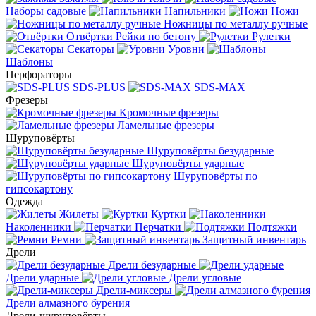
Наборы садовые
Напильники
Ножи
Ножницы по металлу ручные
Отвёртки
Рейки по бетону
Рулетки
Секаторы
Уровни
Шаблоны
Перфораторы
SDS-PLUS
SDS-MAX
Фрезеры
Кромочные фрезеры
Ламельные фрезеры
Шуруповёрты
Шуруповёрты безударные
Шуруповёрты ударные
Шуруповёрты по
гипсокартону
Одежда
Жилеты
Куртки
Наколенники
Перчатки
Подтяжки
Ремни
Защитный инвентарь
Дрели
Дрели безударные
Дрели ударные
Дрели угловые
Дрели-миксеры
Дрели алмазного бурения
Дрели-шуруповёрты