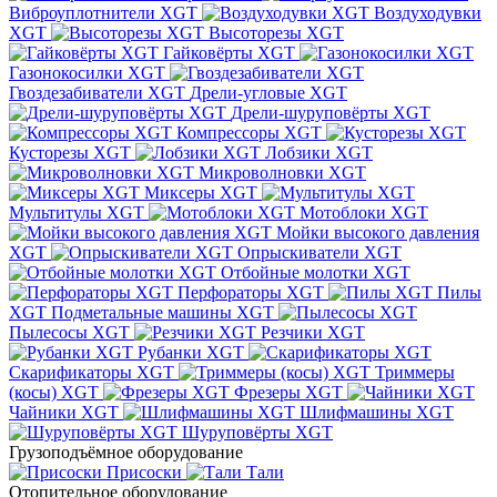
Виброуплотнители XGT
Воздуходувки
XGT
Высоторезы XGT
Гайковёрты XGT
Газонокосилки XGT
Гвоздезабиватели XGT
Дрели-угловые XGT
Дрели-шуруповёрты XGT
Компрессоры XGT
Кусторезы XGT
Лобзики XGT
Микроволновки XGT
Миксеры XGT
Мультитулы XGT
Мотоблоки XGT
Мойки высокого давления
XGT
Опрыскиватели XGT
Отбойные молотки XGT
Перфораторы XGT
Пилы
XGT
Подметальные машины XGT
Пылесосы XGT
Резчики XGT
Рубанки XGT
Скарификаторы XGT
Триммеры
(косы) XGT
Фрезеры XGT
Чайники XGT
Шлифмашины XGT
Шуруповёрты XGT
Грузоподъёмное оборудование
Присоски
Тали
Отопительное оборудование