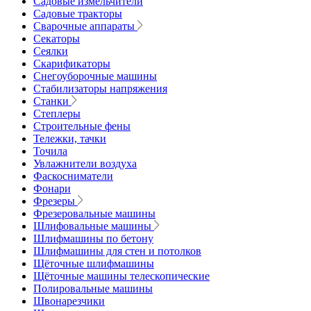
Садовые измельчители
Садовые тракторы
Сварочные аппараты
Секаторы
Сеялки
Скарификаторы
Снегоуборочные машины
Стабилизаторы напряжения
Станки
Степлеры
Строительные фены
Тележки, тачки
Точила
Увлажнители воздуха
Фаскосниматели
Фонари
Фрезеры
Фрезеровальные машины
Шлифовальные машины
Шлифмашины по бетону
Шлифмашины для стен и потолков
Щёточные шлифмашины
Щёточные машины телескопические
Полировальные машины
Швонарезчики