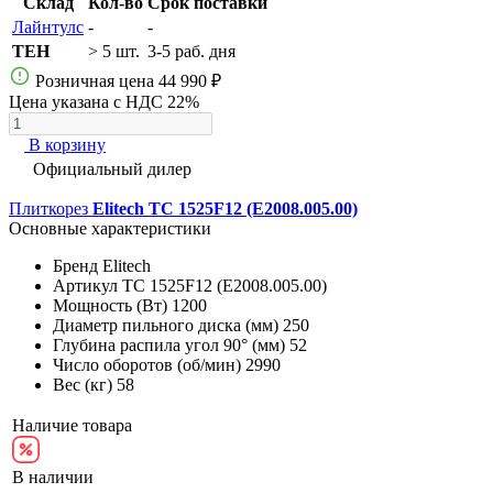
Склад
Кол-во
Срок поставки
Лайнтулс
-
-
TEH
> 5 шт.
3-5 раб. дня
Розничная цена
44 990 ₽
Цена указана с НДС 22%
В корзину
Официальный дилер
Плиткорез
Elitech TC 1525F12 (E2008.005.00)
Основные характеристики
Бренд
Elitech
Артикул
TC 1525F12 (E2008.005.00)
Мощность (Вт)
1200
Диаметр пильного диска (мм)
250
Глубина распила угол 90° (мм)
52
Число оборотов (об/мин)
2990
Вес (кг)
58
Наличие товара
В наличии