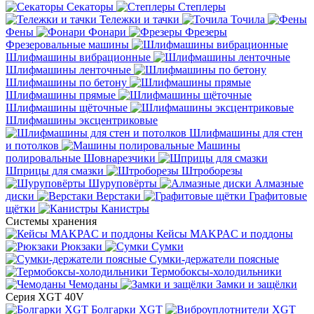
Секаторы
Степлеры
Тележки и тачки
Точила
Фены
Фонари
Фрезеры
Фрезеровальные машины
Шлифмашины вибрационные
Шлифмашины ленточные
Шлифмашины по бетону
Шлифмашины прямые
Шлифмашины щёточные
Шлифмашины эксцентриковые
Шлифмашины для стен
и потолков
Машины
полировальные
Шовнарезчики
Шприцы для смазки
Штроборезы
Шуруповёрты
Алмазные
диски
Верстаки
Графитовые
щётки
Канистры
Системы хранения
Кейсы MAKPAC и поддоны
Рюкзаки
Сумки
Сумки-держатели поясные
Термобоксы-холодильники
Чемоданы
Замки и защёлки
Серия XGT 40V
Болгарки XGT