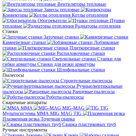
Вентиляторы тепловые
Завесы тепловые
Конвекторы
Котлы отопления
Обогреватели
Пушки
тепловые
Радиаторы отопления
Станки
Заточные станки
Камнерезные станки
Лобзиковые
станки
Плиткорезные станки
Распиловочные станки
Сверлильные станки
Станки для
гибки арматуры
Станки для резки арматуры
Шлифовальные станки
Пылесосы
Строительные пылесосы
Ручные/вертикальные
пылесосы
Ранцевые пылесосы
Роботы-пылесосы
Сварочные аппараты
MMA
MIG-MAG
TIG
Мультисистемы ММА MIG MAG TIG
Плазменная резка
Точечная сварка
Cварка пластиковых труб
Ручные инструменты
Зажимы
Ключи