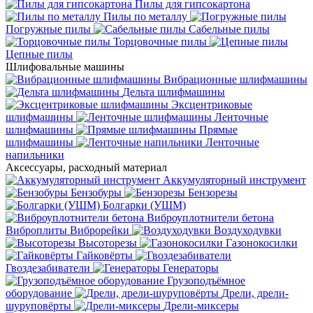
Пилы для гипсокартона
Пилы по металлу
Погружные пилы
Сабельные пилы
Торцовочные пилы
Цепные пилы
Шлифовальные машины
Вибрационные шлифмашины
Дельта шлифмашины
Эксцентриковые
шлифмашины
Ленточные
шлифмашины
Прямые
шлифмашины
Ленточные
напильники
Аксессуары, расходный материал
Аккумуляторный инструмент
Бензобуры
Бензорезы
Болгарки (УШМ)
Виброуплотнители бетона
Виброплиты
Виброрейки
Воздуходувки
Высоторезы
Газонокосилки
Гайковёрты
Гвоздезабиватели
Генераторы
Грузоподъёмное
оборудование
Дрели, дрели-
шуруповёрты
Дрели-миксеры