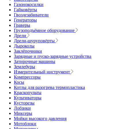
Газонокосилки
Гайковёрты
Гвоздезабиватели
Генераторы
Граверы
Грузоподъёмное оборудование
Дрели
Дрели-шуруповёрты
Дыроколы
Заклёпочники
Зарядные и пуско-зарядные устройства
Затирочные машины
Землебуры
Измерительный инструмент
Компрессоры
Косы
Котлы для разогрева термопластика
Краскопульты
Культиваторы
Кусторезы
Лобзики
Миксеры
Мойки высокого давления
Мотоблоки
Мотопомпы