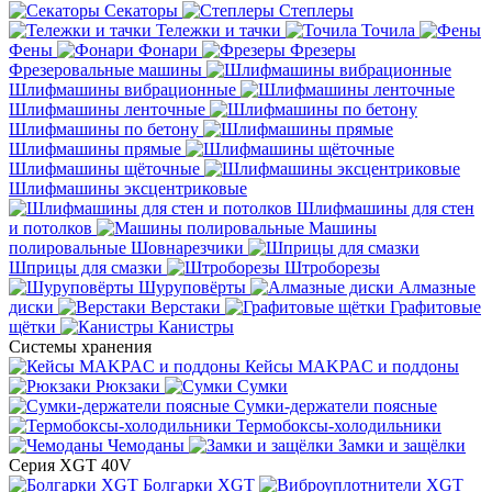
Секаторы
Степлеры
Тележки и тачки
Точила
Фены
Фонари
Фрезеры
Фрезеровальные машины
Шлифмашины вибрационные
Шлифмашины ленточные
Шлифмашины по бетону
Шлифмашины прямые
Шлифмашины щёточные
Шлифмашины эксцентриковые
Шлифмашины для стен
и потолков
Машины
полировальные
Шовнарезчики
Шприцы для смазки
Штроборезы
Шуруповёрты
Алмазные
диски
Верстаки
Графитовые
щётки
Канистры
Системы хранения
Кейсы MAKPAC и поддоны
Рюкзаки
Сумки
Сумки-держатели поясные
Термобоксы-холодильники
Чемоданы
Замки и защёлки
Серия XGT 40V
Болгарки XGT