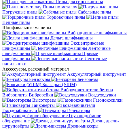
Пилы для гипсокартона
Пилы по металлу
Погружные пилы
Сабельные пилы
Торцовочные пилы
Цепные пилы
Шлифовальные машины
Вибрационные шлифмашины
Дельта шлифмашины
Эксцентриковые
шлифмашины
Ленточные
шлифмашины
Прямые
шлифмашины
Ленточные
напильники
Аксессуары, расходный материал
Аккумуляторный инструмент
Бензобуры
Бензорезы
Болгарки (УШМ)
Виброуплотнители бетона
Виброплиты
Виброрейки
Воздуходувки
Высоторезы
Газонокосилки
Гайковёрты
Гвоздезабиватели
Генераторы
Грузоподъёмное
оборудование
Дрели, дрели-
шуруповёрты
Дрели-миксеры