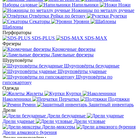
Наборы садовые
Напильники
Ножи
Ножницы по металлу ручные
Отвёртки
Рейки по бетону
Рулетки
Секаторы
Уровни
Шаблоны
Перфораторы
SDS-PLUS
SDS-MAX
Фрезеры
Кромочные фрезеры
Ламельные фрезеры
Шуруповёрты
Шуруповёрты безударные
Шуруповёрты ударные
Шуруповёрты по
гипсокартону
Одежда
Жилеты
Куртки
Наколенники
Перчатки
Подтяжки
Ремни
Защитный инвентарь
Дрели
Дрели безударные
Дрели ударные
Дрели угловые
Дрели-миксеры
Дрели алмазного бурения
Дрели-шуруповёрты