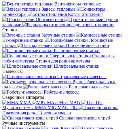
Вентиляторы тепловые
Завесы тепловые
Конвекторы
Котлы отопления
Обогреватели
Пушки
тепловые
Радиаторы отопления
Станки
Заточные станки
Камнерезные станки
Лобзиковые
станки
Плиткорезные станки
Распиловочные станки
Сверлильные станки
Станки для
гибки арматуры
Станки для резки арматуры
Шлифовальные станки
Пылесосы
Строительные пылесосы
Ручные/вертикальные
пылесосы
Ранцевые пылесосы
Роботы-пылесосы
Сварочные аппараты
MMA
MIG-MAG
TIG
Мультисистемы ММА MIG MAG TIG
Плазменная резка
Точечная сварка
Cварка пластиковых труб
Ручные инструменты
Зажимы
Ключи