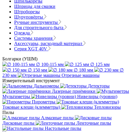
Шпилькорезы
Шприцы для смазки
Штроборезы
Шуруповёрты
Ручные инструменты
Для строительного быта
Одежда
Системы хранения
Аксессуары, расходный материал
Серия XGT 40V
Болгарки (УШМ)
∅ 100-115 мм
∅ 125 мм
∅ 150 мм
∅ 180 мм
∅
230 мм
Отрезные машины
Измерительный инструмент
Дальномеры
Детекторы
Лазерные приёмники
Мультиметры
Нивелиры (уровни)
Пирометры
Токовые клещи (клемметры)
Тепловизоры
Пилы
Алмазные пилы
Дисковые пилы
Ленточные пилы
Настольные пилы