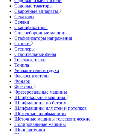
Садовые измельчители
Садовые тракторы
Сварочные аппараты
Секаторы
Сеялки
Скарификаторы
Снегоуборочные машины
Стабилизаторы напряжения
Станки
Степлеры
Строительные фены
Тележки, тачки
Точила
Увлажнители воздуха
Фаскосниматели
Фонари
Фрезеры
Фрезеровальные машины
Шлифовальные машины
Шлифмашины по бетону
Шлифмашины для стен и потолков
Щёточные шлифмашины
Щёточные машины телескопические
Полировальные машины
Швонарезчики