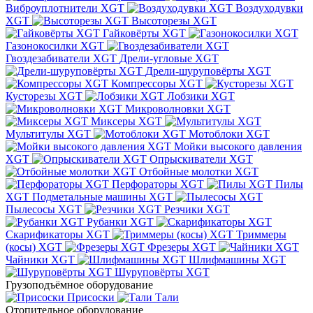
Виброуплотнители XGT
Воздуходувки
XGT
Высоторезы XGT
Гайковёрты XGT
Газонокосилки XGT
Гвоздезабиватели XGT
Дрели-угловые XGT
Дрели-шуруповёрты XGT
Компрессоры XGT
Кусторезы XGT
Лобзики XGT
Микроволновки XGT
Миксеры XGT
Мультитулы XGT
Мотоблоки XGT
Мойки высокого давления
XGT
Опрыскиватели XGT
Отбойные молотки XGT
Перфораторы XGT
Пилы
XGT
Подметальные машины XGT
Пылесосы XGT
Резчики XGT
Рубанки XGT
Скарификаторы XGT
Триммеры
(косы) XGT
Фрезеры XGT
Чайники XGT
Шлифмашины XGT
Шуруповёрты XGT
Грузоподъёмное оборудование
Присоски
Тали
Отопительное оборудование