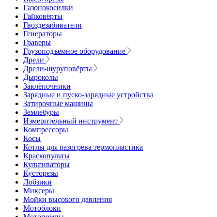
Газонокосилки
Гайковёрты
Гвоздезабиватели
Генераторы
Граверы
Грузоподъёмное оборудование
Дрели
Дрели-шуруповёрты
Дыроколы
Заклёпочники
Зарядные и пуско-зарядные устройства
Затирочные машины
Землебуры
Измерительный инструмент
Компрессоры
Косы
Котлы для разогрева термопластика
Краскопульты
Культиваторы
Кусторезы
Лобзики
Миксеры
Мойки высокого давления
Мотоблоки
Мотопомпы