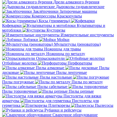
Дрели алмазного бурения
Дыроколы гидравлические
Заклёпочники
Затирочные машины
Компрессоры
Краскопульты
Косы (триммеры)
Кофеварки
Культиваторы и
мотоблоки
Кусторезы
Измерительные инструменты
Лобзики
Мойки
Мультитулы (реноваторы)
Ножницы для травы
Ножницы по металлу
Опрыскиватели
Отбойные молотки
Перфораторы
Пилы алмазные
Пилы
дисковые
Пилы ленточные
Пилы настольные
Пилы погружные
Пилы по металлу
Пилы сабельные
Пилы торцовочные
Пилы цепные
Пистолеты для вязки
арматуры
Пистолеты для
герметика
Плиткорезы
Пылесосы
Рубанки и рейсмусы
Сварочное оборудование