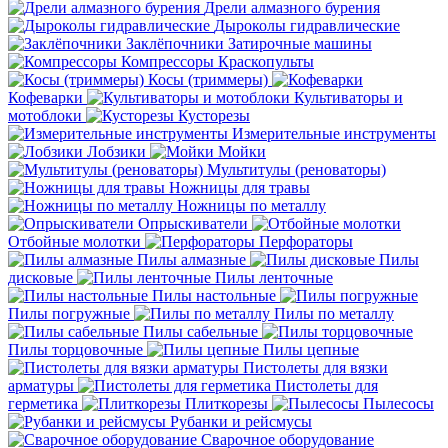
Дрели алмазного бурения
Дыроколы гидравлические
Заклёпочники
Затирочные машины
Компрессоры
Краскопульты
Косы (триммеры)
Кофеварки
Культиваторы и
мотоблоки
Кусторезы
Измерительные инструменты
Лобзики
Мойки
Мультитулы (реноваторы)
Ножницы для травы
Ножницы по металлу
Опрыскиватели
Отбойные молотки
Перфораторы
Пилы алмазные
Пилы
дисковые
Пилы ленточные
Пилы настольные
Пилы погружные
Пилы по металлу
Пилы сабельные
Пилы торцовочные
Пилы цепные
Пистолеты для вязки
арматуры
Пистолеты для
герметика
Плиткорезы
Пылесосы
Рубанки и рейсмусы
Сварочное оборудование