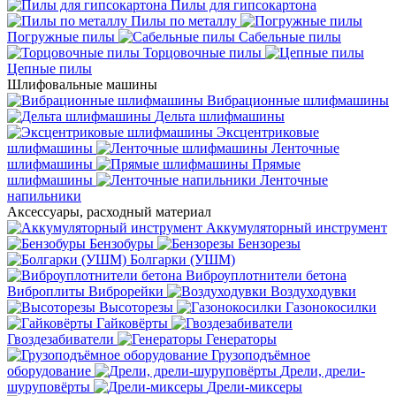
Пилы для гипсокартона
Пилы по металлу
Погружные пилы
Сабельные пилы
Торцовочные пилы
Цепные пилы
Шлифовальные машины
Вибрационные шлифмашины
Дельта шлифмашины
Эксцентриковые
шлифмашины
Ленточные
шлифмашины
Прямые
шлифмашины
Ленточные
напильники
Аксессуары, расходный материал
Аккумуляторный инструмент
Бензобуры
Бензорезы
Болгарки (УШМ)
Виброуплотнители бетона
Виброплиты
Виброрейки
Воздуходувки
Высоторезы
Газонокосилки
Гайковёрты
Гвоздезабиватели
Генераторы
Грузоподъёмное
оборудование
Дрели, дрели-
шуруповёрты
Дрели-миксеры