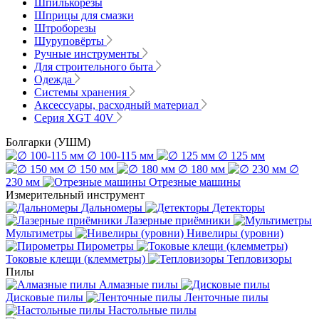
Шпилькорезы
Шприцы для смазки
Штроборезы
Шуруповёрты
Ручные инструменты
Для строительного быта
Одежда
Системы хранения
Аксессуары, расходный материал
Серия XGT 40V
Болгарки (УШМ)
∅ 100-115 мм
∅ 125 мм
∅ 150 мм
∅ 180 мм
∅
230 мм
Отрезные машины
Измерительный инструмент
Дальномеры
Детекторы
Лазерные приёмники
Мультиметры
Нивелиры (уровни)
Пирометры
Токовые клещи (клемметры)
Тепловизоры
Пилы
Алмазные пилы
Дисковые пилы
Ленточные пилы
Настольные пилы