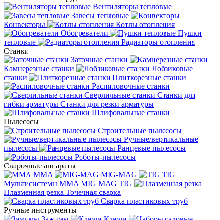
Вентиляторы тепловые
Завесы тепловые
Конвекторы
Котлы отопления
Обогреватели
Пушки
тепловые
Радиаторы отопления
Станки
Заточные станки
Камнерезные станки
Лобзиковые
станки
Плиткорезные станки
Распиловочные станки
Сверлильные станки
Станки для
гибки арматуры
Станки для резки арматуры
Шлифовальные станки
Пылесосы
Строительные пылесосы
Ручные/вертикальные
пылесосы
Ранцевые пылесосы
Роботы-пылесосы
Сварочные аппараты
MMA
MIG-MAG
TIG
Мультисистемы ММА MIG MAG TIG
Плазменная резка
Точечная сварка
Cварка пластиковых труб
Ручные инструменты
Зажимы
Ключи