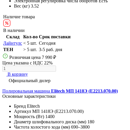
Электронная регулировка числа оборотов
Есть
Вес (кг)
3.52
Наличие товара
В наличии
Склад
Кол-во
Срок поставки
Лайнтулс
< 5 шт.
Сегодня
TEH
> 5 шт.
3-5 раб. дня
Розничная цена
7 990 ₽
Цена указана с НДС 22%
В корзину
Официальный дилер
Полировальная машина
Elitech МП 1418Э (E2213.070.00)
Основные характеристики
Бренд
Elitech
Артикул
МП 1418Э (E2213.070.00)
Мощность (Вт)
1400
Диаметр шлифовального диска (мм)
180
Частота холостого хода (мм)
690–3800