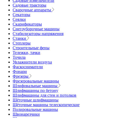
Садовые измельчители
Садовые тракторы
Сварочные аппараты
Секаторы
Сеялки
Скарификаторы
Снегоуборочные машины
Стабилизаторы напряжения
Станки
Степлеры
Строительные фены
Тележки, тачки
Точила
Увлажнители воздуха
Фаскосниматели
Фонари
Фрезеры
Фрезеровальные машины
Шлифовальные машины
Шлифмашины по бетону
Шлифмашины для стен и потолков
Щёточные шлифмашины
Щёточные машины телескопические
Полировальные машины
Швонарезчики