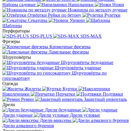
Наборы садовые
Напильники
Ножи
Ножницы по металлу ручные
Отвёртки
Рейки по бетону
Рулетки
Секаторы
Уровни
Шаблоны
Перфораторы
SDS-PLUS
SDS-MAX
Фрезеры
Кромочные фрезеры
Ламельные фрезеры
Шуруповёрты
Шуруповёрты безударные
Шуруповёрты ударные
Шуруповёрты по
гипсокартону
Одежда
Жилеты
Куртки
Наколенники
Перчатки
Подтяжки
Ремни
Защитный инвентарь
Дрели
Дрели безударные
Дрели ударные
Дрели угловые
Дрели-миксеры
Дрели алмазного бурения
Дрели-шуруповёрты