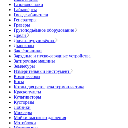
Газонокосилки
Гайковёрты
Гвоздезабиватели
Генераторы
Граверы
Грузоподъёмное оборудование
Дрели
Дрели-шуруповёрты
Дыроколы
Заклёпочники
Зарядные и пуско-зарядные устройства
Затирочные машины
Землебуры
Измерительный инструмент
Компрессоры
Косы
Котлы для разогрева термопластика
Краскопульты
Культиваторы
Кусторезы
Лобзики
Миксеры
Мойки высокого давления
Мотоблоки
Мотопомпы