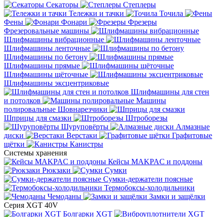
Секаторы
Степлеры
Тележки и тачки
Точила
Фены
Фонари
Фрезеры
Фрезеровальные машины
Шлифмашины вибрационные
Шлифмашины ленточные
Шлифмашины по бетону
Шлифмашины прямые
Шлифмашины щёточные
Шлифмашины эксцентриковые
Шлифмашины для стен
и потолков
Машины
полировальные
Шовнарезчики
Шприцы для смазки
Штроборезы
Шуруповёрты
Алмазные
диски
Верстаки
Графитовые
щётки
Канистры
Системы хранения
Кейсы MAKPAC и поддоны
Рюкзаки
Сумки
Сумки-держатели поясные
Термобоксы-холодильники
Чемоданы
Замки и защёлки
Серия XGT 40V
Болгарки XGT