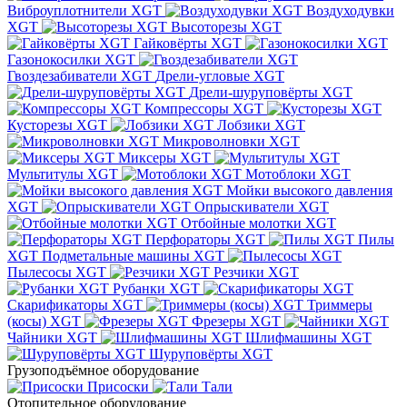
Виброуплотнители XGT
Воздуходувки
XGT
Высоторезы XGT
Гайковёрты XGT
Газонокосилки XGT
Гвоздезабиватели XGT
Дрели-угловые XGT
Дрели-шуруповёрты XGT
Компрессоры XGT
Кусторезы XGT
Лобзики XGT
Микроволновки XGT
Миксеры XGT
Мультитулы XGT
Мотоблоки XGT
Мойки высокого давления
XGT
Опрыскиватели XGT
Отбойные молотки XGT
Перфораторы XGT
Пилы
XGT
Подметальные машины XGT
Пылесосы XGT
Резчики XGT
Рубанки XGT
Скарификаторы XGT
Триммеры
(косы) XGT
Фрезеры XGT
Чайники XGT
Шлифмашины XGT
Шуруповёрты XGT
Грузоподъёмное оборудование
Присоски
Тали
Отопительное оборудование