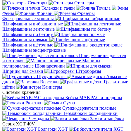
Секаторы
Степлеры
Тележки и тачки
Точила
Фены
Фонари
Фрезеры
Фрезеровальные машины
Шлифмашины вибрационные
Шлифмашины ленточные
Шлифмашины по бетону
Шлифмашины прямые
Шлифмашины щёточные
Шлифмашины эксцентриковые
Шлифмашины для стен
и потолков
Машины
полировальные
Шовнарезчики
Шприцы для смазки
Штроборезы
Шуруповёрты
Алмазные
диски
Верстаки
Графитовые
щётки
Канистры
Системы хранения
Кейсы MAKPAC и поддоны
Рюкзаки
Сумки
Сумки-держатели поясные
Термобоксы-холодильники
Чемоданы
Замки и защёлки
Серия XGT 40V
Болгарки XGT