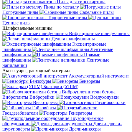
Пилы для гипсокартона
Пилы по металлу
Погружные пилы
Сабельные пилы
Торцовочные пилы
Цепные пилы
Шлифовальные машины
Вибрационные шлифмашины
Дельта шлифмашины
Эксцентриковые
шлифмашины
Ленточные
шлифмашины
Прямые
шлифмашины
Ленточные
напильники
Аксессуары, расходный материал
Аккумуляторный инструмент
Бензобуры
Бензорезы
Болгарки (УШМ)
Виброуплотнители бетона
Виброплиты
Виброрейки
Воздуходувки
Высоторезы
Газонокосилки
Гайковёрты
Гвоздезабиватели
Генераторы
Грузоподъёмное
оборудование
Дрели, дрели-
шуруповёрты
Дрели-миксеры