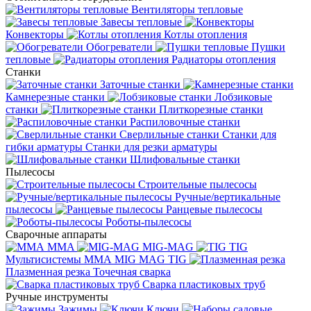
Вентиляторы тепловые
Завесы тепловые
Конвекторы
Котлы отопления
Обогреватели
Пушки
тепловые
Радиаторы отопления
Станки
Заточные станки
Камнерезные станки
Лобзиковые
станки
Плиткорезные станки
Распиловочные станки
Сверлильные станки
Станки для
гибки арматуры
Станки для резки арматуры
Шлифовальные станки
Пылесосы
Строительные пылесосы
Ручные/вертикальные
пылесосы
Ранцевые пылесосы
Роботы-пылесосы
Сварочные аппараты
MMA
MIG-MAG
TIG
Мультисистемы ММА MIG MAG TIG
Плазменная резка
Точечная сварка
Cварка пластиковых труб
Ручные инструменты
Зажимы
Ключи