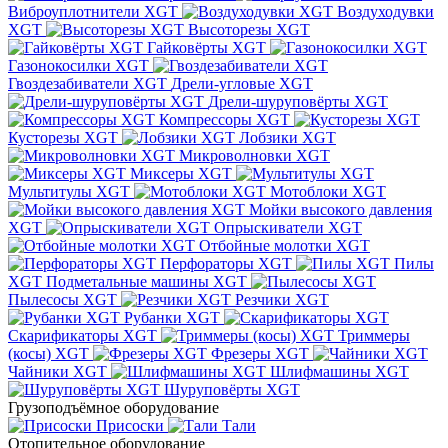
Виброуплотнители XGT
Воздуходувки
XGT
Высоторезы XGT
Гайковёрты XGT
Газонокосилки XGT
Гвоздезабиватели XGT
Дрели-угловые XGT
Дрели-шуруповёрты XGT
Компрессоры XGT
Кусторезы XGT
Лобзики XGT
Микроволновки XGT
Миксеры XGT
Мультитулы XGT
Мотоблоки XGT
Мойки высокого давления
XGT
Опрыскиватели XGT
Отбойные молотки XGT
Перфораторы XGT
Пилы
XGT
Подметальные машины XGT
Пылесосы XGT
Резчики XGT
Рубанки XGT
Скарификаторы XGT
Триммеры
(косы) XGT
Фрезеры XGT
Чайники XGT
Шлифмашины XGT
Шуруповёрты XGT
Грузоподъёмное оборудование
Присоски
Тали
Отопительное оборудование