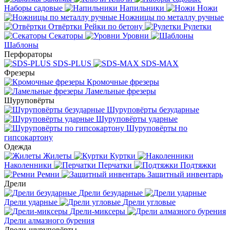
Наборы садовые
Напильники
Ножи
Ножницы по металлу ручные
Отвёртки
Рейки по бетону
Рулетки
Секаторы
Уровни
Шаблоны
Перфораторы
SDS-PLUS
SDS-MAX
Фрезеры
Кромочные фрезеры
Ламельные фрезеры
Шуруповёрты
Шуруповёрты безударные
Шуруповёрты ударные
Шуруповёрты по
гипсокартону
Одежда
Жилеты
Куртки
Наколенники
Перчатки
Подтяжки
Ремни
Защитный инвентарь
Дрели
Дрели безударные
Дрели ударные
Дрели угловые
Дрели-миксеры
Дрели алмазного бурения
Дрели-шуруповёрты