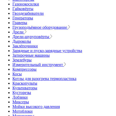
Газонокосилки
Гайковёрты
Гвоздезабиватели
Генераторы
Граверы
Грузоподъёмное оборудование
Дрели
Дрели-шуруповёрты
Дыроколы
Заклёпочники
Зарядные и пуско-зарядные устройства
Затирочные машины
Землебуры
Измерительный инструмент
Компрессоры
Косы
Котлы для разогрева термопластика
Краскопульты
Культиваторы
Кусторезы
Лобзики
Миксеры
Мойки высокого давления
Мотоблоки
Мотопомпы