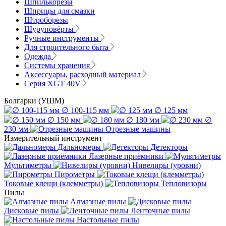
Шпилькорезы
Шприцы для смазки
Штроборезы
Шуруповёрты
Ручные инструменты
Для строительного быта
Одежда
Системы хранения
Аксессуары, расходный материал
Серия XGT 40V
Болгарки (УШМ)
∅ 100-115 мм
∅ 125 мм
∅ 150 мм
∅ 180 мм
∅
230 мм
Отрезные машины
Измерительный инструмент
Дальномеры
Детекторы
Лазерные приёмники
Мультиметры
Нивелиры (уровни)
Пирометры
Токовые клещи (клемметры)
Тепловизоры
Пилы
Алмазные пилы
Дисковые пилы
Ленточные пилы
Настольные пилы