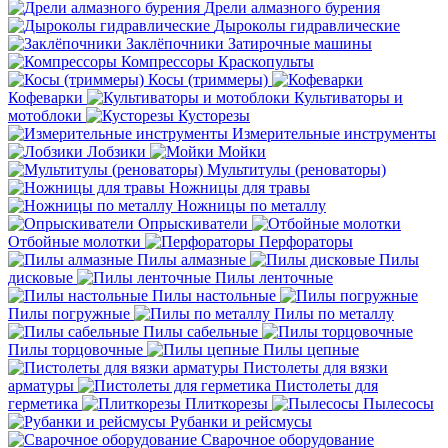
Дрели алмазного бурения
Дыроколы гидравлические
Заклёпочники
Затирочные машины
Компрессоры
Краскопульты
Косы (триммеры)
Кофеварки
Культиваторы и
мотоблоки
Кусторезы
Измерительные инструменты
Лобзики
Мойки
Мультитулы (реноваторы)
Ножницы для травы
Ножницы по металлу
Опрыскиватели
Отбойные молотки
Перфораторы
Пилы алмазные
Пилы
дисковые
Пилы ленточные
Пилы настольные
Пилы погружные
Пилы по металлу
Пилы сабельные
Пилы торцовочные
Пилы цепные
Пистолеты для вязки
арматуры
Пистолеты для
герметика
Плиткорезы
Пылесосы
Рубанки и рейсмусы
Сварочное оборудование