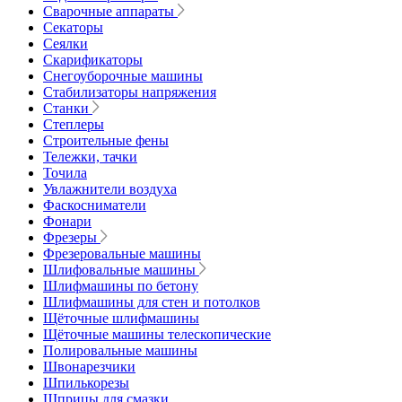
Сварочные аппараты
Секаторы
Сеялки
Скарификаторы
Снегоуборочные машины
Стабилизаторы напряжения
Станки
Степлеры
Строительные фены
Тележки, тачки
Точила
Увлажнители воздуха
Фаскосниматели
Фонари
Фрезеры
Фрезеровальные машины
Шлифовальные машины
Шлифмашины по бетону
Шлифмашины для стен и потолков
Щёточные шлифмашины
Щёточные машины телескопические
Полировальные машины
Швонарезчики
Шпилькорезы
Шприцы для смазки