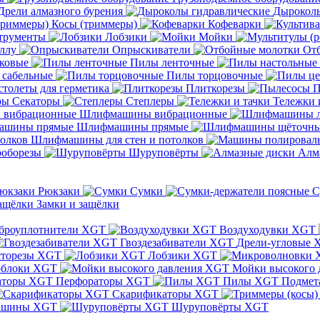
Дрели алмазного бурения
Дыроколы
Косы (триммеры)
Кофеварки
трументы
Лобзики
Мойки
ллу
Опрыскиватели
От
ковые
Пилы ленточные
 сабельные
Пилы торцовочные
толеты для герметика
Плиткорезы
П
Секаторы
Степлеры
Тележки 
Шлифмашины вибрационные
Шлифмашины прямые
Шлифмашины для стен и потолков
оборезы
Шуруповёрты
Алм
Рюкзаки
Сумки
С
Замки и защёлки
броуплотнители XGT
Воздуходувки XGT
Гвоздезабиватели XGT
Дрели-угловые 
сторезы XGT
Лобзики XGT
блоки XGT
Мойки высокого 
Перфораторы XGT
Пилы XGT
Подмет
Скарификаторы XGT
ашины XGT
Шуруповёрты XGT