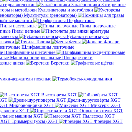
 гидравлические
Заклёпочники
Затирочные
Культиваторы и мотоблоки
Мультитулы (реноваторы)
бойные молотки
Перфораторы
Пилы настольные
Пилы погружные
Пилы цепные
ылесосы
Рубанки и рейсмусы
и тачки
Точила
Фены
Фонари
Шлифмашины ленточные
Шлифмашины щёточные
Машины полировальные
Шовнарезчики
азные диски
Верстаки
умки-держатели поясные
Высоторезы XGT
XGT
Дрели-шуруповёрты XGT
Микроволновки XGT
Миксеры XGT
давления XGT
Опрыскиватели XGT
альные машины XGT
Пылесосы XGT
Триммеры (косы) XGT
Фрезеры XGT