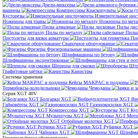
Дрели-миксеры
машины
Компрессоры
Краскопульты
Кусторезы
Измерительные инс
Ножницы для травы
Ножницы по мета
Пилы алмазные
Пилы дис
Пилы по металлу
Пилы
Пистолеты для вязки арматуры
Пис
Сварочное оборудование
Фрезеры
Фрезеровальные машины
Шлифмашины по бетону
Шлифмашины эксцентриковые
Шприцы для смазки
Штр
Графитовые щётки
Канистры
Системы хранения
Кейсы MAKPAC и поддоны
Термобоксы-холодильники
Чемоданы
Серия XGT 40V
Болгарки XGT
Ви
Гайковёрты XGT
Газонокосилки XGT
Компрессоры XGT
Ку
Мультитулы XGT
Мото
Отбойные молотки XGT
Резчики XGT
Рубанки XGT
Чайники XGT
Шлифм
Грузоподъёмное оборудование