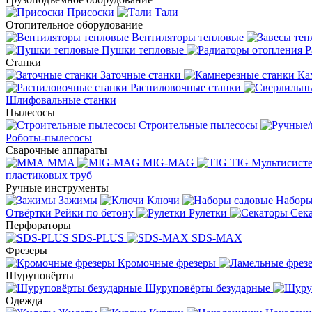
Присоски
Тали
Отопительное оборудование
Вентиляторы тепловые
Пушки тепловые
Р
Станки
Заточные станки
Ка
Распиловочные станки
Шлифовальные станки
Пылесосы
Строительные пылесосы
Роботы-пылесосы
Сварочные аппараты
MMA
MIG-MAG
TIG
Мультисис
пластиковых труб
Ручные инструменты
Зажимы
Ключи
Наборы
Отвёртки
Рейки по бетону
Рулетки
Сек
Перфораторы
SDS-PLUS
SDS-MAX
Фрезеры
Кромочные фрезеры
Шуруповёрты
Шуруповёрты безударные
Одежда