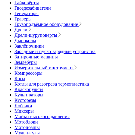
Гайковёрты
Гвоздезабиватели
Генераторы
Граверы
Грузоподъёмное оборудование
Дрели
Дрели-шуруповёрты
Дыроколы
Заклёпочники
Зарядные и пуско-зарядные устройства
Затирочные машины
Землебуры
Измерительный инструмент
Компрессоры
Косы
Котлы для разогрева термопластика
Краскопульты
Культиваторы
Кусторезы
Лобзики
Миксеры
Мойки высокого давления
Мотоблоки
Мотопомпы
Мультитулы