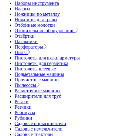
Наборы инструмента
Насосы
Ножницы по металлу
Ножницы для травы
Отбойные молотки
Отопительное оборудование
Отвёртки
Паяльники
Перфораторы
Пилы
Пистолеты для вязки арматуры
Пистолеты для герметика
Пистолеты клеевые
Подметальные машины
Прочистные машины
Пылесосы
Разметочные машины
Расширители для труб
Резаки
Резчики
Рейсмусы
Рубанки
Садовые опрыскиватели
Садовые измельчители
Садовые тракторы