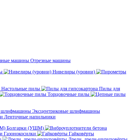
Отрезные машины
ы
Нивелиры (уровни)
Настольные пилы
Пилы для
Торцовочные пилы
Эксцентриковые шлифмашины
Ленточные напильники
Болгарки (УШМ)
Газонокосилки
Гайковёрты
е
Дрели, дрели-шуруповёрты