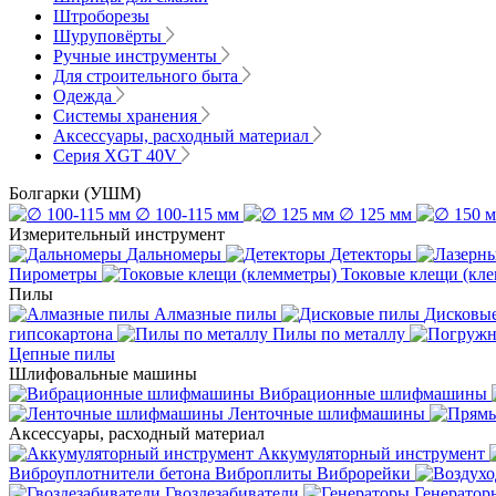
Штроборезы
Шуруповёрты
Ручные инструменты
Для строительного быта
Одежда
Системы хранения
Аксессуары, расходный материал
Серия XGT 40V
Болгарки (УШМ)
∅ 100-115 мм
∅ 125 мм
Измерительный инструмент
Дальномеры
Детекторы
Пирометры
Токовые клещи (кл
Пилы
Алмазные пилы
Дисковы
гипсокартона
Пилы по металлу
Цепные пилы
Шлифовальные машины
Вибрационные шлифмашины
Ленточные шлифмашины
Аксессуары, расходный материал
Аккумуляторный инструмент
Виброуплотнители бетона
Виброплиты
Виброрейки
Гвоздезабиватели
Генератор