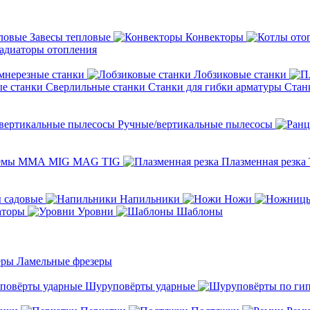
Завесы тепловые
Конвекторы
адиаторы отопления
мнерезные станки
Лобзиковые станки
Сверлильные станки
Станки для гибки арматуры
Стан
Ручные/вертикальные пылесосы
темы ММА MIG MAG TIG
Плазменная резка
 садовые
Напильники
Ножи
аторы
Уровни
Шаблоны
Ламельные фрезеры
Шуруповёрты ударные