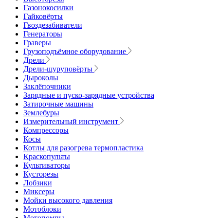
Газонокосилки
Гайковёрты
Гвоздезабиватели
Генераторы
Граверы
Грузоподъёмное оборудование
Дрели
Дрели-шуруповёрты
Дыроколы
Заклёпочники
Зарядные и пуско-зарядные устройства
Затирочные машины
Землебуры
Измерительный инструмент
Компрессоры
Косы
Котлы для разогрева термопластика
Краскопульты
Культиваторы
Кусторезы
Лобзики
Миксеры
Мойки высокого давления
Мотоблоки
Мотопомпы