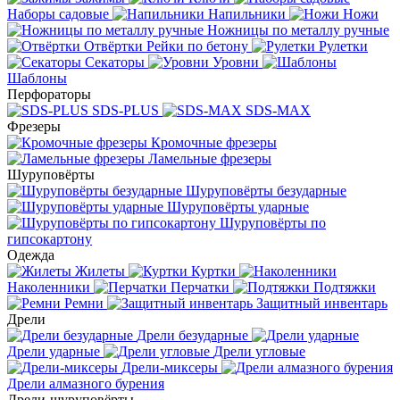
Наборы садовые
Напильники
Ножи
Ножницы по металлу ручные
Отвёртки
Рейки по бетону
Рулетки
Секаторы
Уровни
Шаблоны
Перфораторы
SDS-PLUS
SDS-MAX
Фрезеры
Кромочные фрезеры
Ламельные фрезеры
Шуруповёрты
Шуруповёрты безударные
Шуруповёрты ударные
Шуруповёрты по
гипсокартону
Одежда
Жилеты
Куртки
Наколенники
Перчатки
Подтяжки
Ремни
Защитный инвентарь
Дрели
Дрели безударные
Дрели ударные
Дрели угловые
Дрели-миксеры
Дрели алмазного бурения
Дрели-шуруповёрты