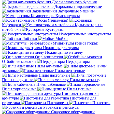
Дрели алмазного бурения
Дыроколы гидравлические
Заклёпочники
Затирочные машины
Компрессоры
Краскопульты
Косы (триммеры)
Кофеварки
Культиваторы и
мотоблоки
Кусторезы
Измерительные инструменты
Лобзики
Мойки
Мультитулы (реноваторы)
Ножницы для травы
Ножницы по металлу
Опрыскиватели
Отбойные молотки
Перфораторы
Пилы алмазные
Пилы
дисковые
Пилы ленточные
Пилы настольные
Пилы погружные
Пилы по металлу
Пилы сабельные
Пилы торцовочные
Пилы цепные
Пистолеты для вязки
арматуры
Пистолеты для
герметика
Плиткорезы
Пылесосы
Рубанки и рейсмусы
Сварочное оборудование