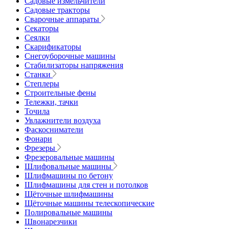
Садовые измельчители
Садовые тракторы
Сварочные аппараты
Секаторы
Сеялки
Скарификаторы
Снегоуборочные машины
Стабилизаторы напряжения
Станки
Степлеры
Строительные фены
Тележки, тачки
Точила
Увлажнители воздуха
Фаскосниматели
Фонари
Фрезеры
Фрезеровальные машины
Шлифовальные машины
Шлифмашины по бетону
Шлифмашины для стен и потолков
Щёточные шлифмашины
Щёточные машины телескопические
Полировальные машины
Швонарезчики