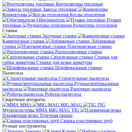
Вентиляторы тепловые
Завесы тепловые
Конвекторы
Котлы отопления
Обогреватели
Пушки
тепловые
Радиаторы отопления
Станки
Заточные станки
Камнерезные станки
Лобзиковые
станки
Плиткорезные станки
Распиловочные станки
Сверлильные станки
Станки для
гибки арматуры
Станки для резки арматуры
Шлифовальные станки
Пылесосы
Строительные пылесосы
Ручные/вертикальные
пылесосы
Ранцевые пылесосы
Роботы-пылесосы
Сварочные аппараты
MMA
MIG-MAG
TIG
Мультисистемы ММА MIG MAG TIG
Плазменная резка
Точечная сварка
Cварка пластиковых труб
Ручные инструменты
Зажимы
Ключи