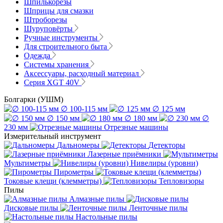
Шпилькорезы
Шприцы для смазки
Штроборезы
Шуруповёрты
Ручные инструменты
Для строительного быта
Одежда
Системы хранения
Аксессуары, расходный материал
Серия XGT 40V
Болгарки (УШМ)
∅ 100-115 мм
∅ 125 мм
∅ 150 мм
∅ 180 мм
∅
230 мм
Отрезные машины
Измерительный инструмент
Дальномеры
Детекторы
Лазерные приёмники
Мультиметры
Нивелиры (уровни)
Пирометры
Токовые клещи (клемметры)
Тепловизоры
Пилы
Алмазные пилы
Дисковые пилы
Ленточные пилы
Настольные пилы