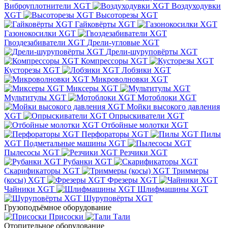
Виброуплотнители XGT
Воздуходувки
XGT
Высоторезы XGT
Гайковёрты XGT
Газонокосилки XGT
Гвоздезабиватели XGT
Дрели-угловые XGT
Дрели-шуруповёрты XGT
Компрессоры XGT
Кусторезы XGT
Лобзики XGT
Микроволновки XGT
Миксеры XGT
Мультитулы XGT
Мотоблоки XGT
Мойки высокого давления
XGT
Опрыскиватели XGT
Отбойные молотки XGT
Перфораторы XGT
Пилы
XGT
Подметальные машины XGT
Пылесосы XGT
Резчики XGT
Рубанки XGT
Скарификаторы XGT
Триммеры
(косы) XGT
Фрезеры XGT
Чайники XGT
Шлифмашины XGT
Шуруповёрты XGT
Грузоподъёмное оборудование
Присоски
Тали
Отопительное оборудование