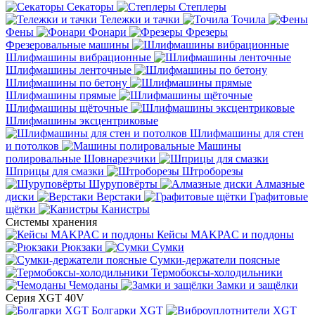
Секаторы
Степлеры
Тележки и тачки
Точила
Фены
Фонари
Фрезеры
Фрезеровальные машины
Шлифмашины вибрационные
Шлифмашины ленточные
Шлифмашины по бетону
Шлифмашины прямые
Шлифмашины щёточные
Шлифмашины эксцентриковые
Шлифмашины для стен
и потолков
Машины
полировальные
Шовнарезчики
Шприцы для смазки
Штроборезы
Шуруповёрты
Алмазные
диски
Верстаки
Графитовые
щётки
Канистры
Системы хранения
Кейсы MAKPAC и поддоны
Рюкзаки
Сумки
Сумки-держатели поясные
Термобоксы-холодильники
Чемоданы
Замки и защёлки
Серия XGT 40V
Болгарки XGT