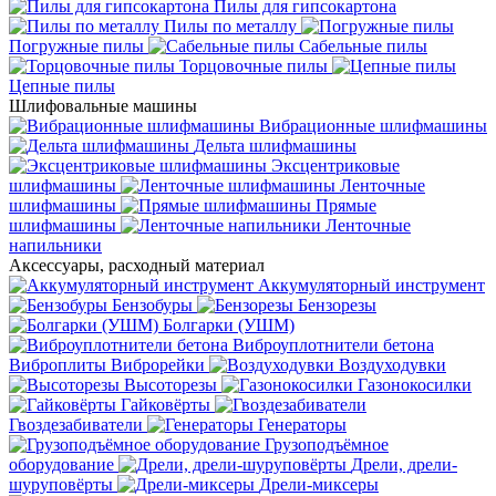
Пилы для гипсокартона
Пилы по металлу
Погружные пилы
Сабельные пилы
Торцовочные пилы
Цепные пилы
Шлифовальные машины
Вибрационные шлифмашины
Дельта шлифмашины
Эксцентриковые
шлифмашины
Ленточные
шлифмашины
Прямые
шлифмашины
Ленточные
напильники
Аксессуары, расходный материал
Аккумуляторный инструмент
Бензобуры
Бензорезы
Болгарки (УШМ)
Виброуплотнители бетона
Виброплиты
Виброрейки
Воздуходувки
Высоторезы
Газонокосилки
Гайковёрты
Гвоздезабиватели
Генераторы
Грузоподъёмное
оборудование
Дрели, дрели-
шуруповёрты
Дрели-миксеры