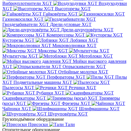
Виброуплотнители XGT
Воздуходувки
XGT
Высоторезы XGT
Гайковёрты XGT
Газонокосилки XGT
Гвоздезабиватели XGT
Дрели-угловые XGT
Дрели-шуруповёрты XGT
Компрессоры XGT
Кусторезы XGT
Лобзики XGT
Микроволновки XGT
Миксеры XGT
Мультитулы XGT
Мотоблоки XGT
Мойки высокого давления
XGT
Опрыскиватели XGT
Отбойные молотки XGT
Перфораторы XGT
Пилы
XGT
Подметальные машины XGT
Пылесосы XGT
Резчики XGT
Рубанки XGT
Скарификаторы XGT
Триммеры
(косы) XGT
Фрезеры XGT
Чайники XGT
Шлифмашины XGT
Шуруповёрты XGT
Грузоподъёмное оборудование
Присоски
Тали
Отопительное оборудование