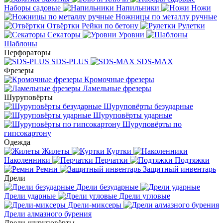
Наборы садовые
Напильники
Ножи
Ножницы по металлу ручные
Отвёртки
Рейки по бетону
Рулетки
Секаторы
Уровни
Шаблоны
Перфораторы
SDS-PLUS
SDS-MAX
Фрезеры
Кромочные фрезеры
Ламельные фрезеры
Шуруповёрты
Шуруповёрты безударные
Шуруповёрты ударные
Шуруповёрты по
гипсокартону
Одежда
Жилеты
Куртки
Наколенники
Перчатки
Подтяжки
Ремни
Защитный инвентарь
Дрели
Дрели безударные
Дрели ударные
Дрели угловые
Дрели-миксеры
Дрели алмазного бурения
Дрели-шуруповёрты