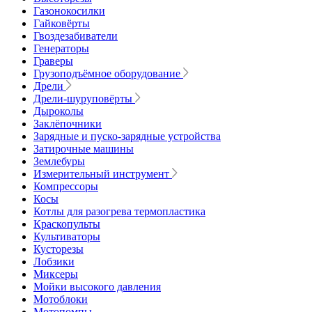
Газонокосилки
Гайковёрты
Гвоздезабиватели
Генераторы
Граверы
Грузоподъёмное оборудование
Дрели
Дрели-шуруповёрты
Дыроколы
Заклёпочники
Зарядные и пуско-зарядные устройства
Затирочные машины
Землебуры
Измерительный инструмент
Компрессоры
Косы
Котлы для разогрева термопластика
Краскопульты
Культиваторы
Кусторезы
Лобзики
Миксеры
Мойки высокого давления
Мотоблоки
Мотопомпы