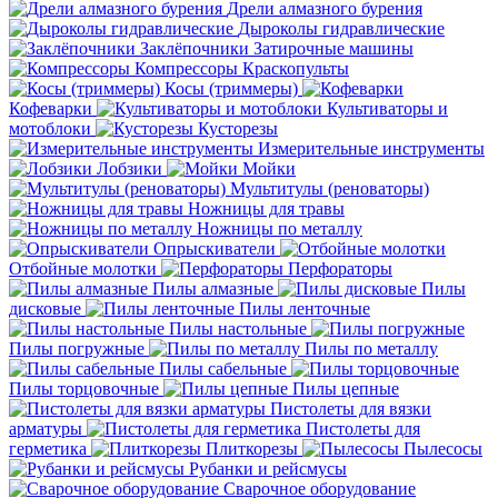
Дрели алмазного бурения
Дыроколы гидравлические
Заклёпочники
Затирочные машины
Компрессоры
Краскопульты
Косы (триммеры)
Кофеварки
Культиваторы и
мотоблоки
Кусторезы
Измерительные инструменты
Лобзики
Мойки
Мультитулы (реноваторы)
Ножницы для травы
Ножницы по металлу
Опрыскиватели
Отбойные молотки
Перфораторы
Пилы алмазные
Пилы
дисковые
Пилы ленточные
Пилы настольные
Пилы погружные
Пилы по металлу
Пилы сабельные
Пилы торцовочные
Пилы цепные
Пистолеты для вязки
арматуры
Пистолеты для
герметика
Плиткорезы
Пылесосы
Рубанки и рейсмусы
Сварочное оборудование