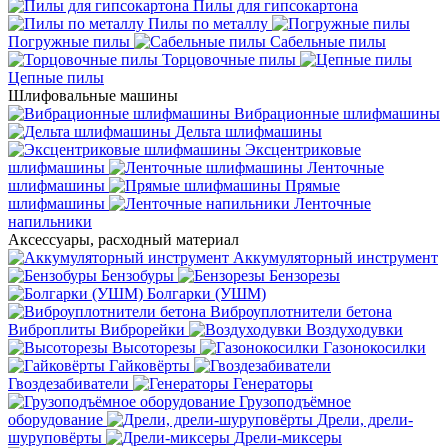
Пилы для гипсокартона
Пилы по металлу
Погружные пилы
Сабельные пилы
Торцовочные пилы
Цепные пилы
Шлифовальные машины
Вибрационные шлифмашины
Дельта шлифмашины
Эксцентриковые
шлифмашины
Ленточные
шлифмашины
Прямые
шлифмашины
Ленточные
напильники
Аксессуары, расходный материал
Аккумуляторный инструмент
Бензобуры
Бензорезы
Болгарки (УШМ)
Виброуплотнители бетона
Виброплиты
Виброрейки
Воздуходувки
Высоторезы
Газонокосилки
Гайковёрты
Гвоздезабиватели
Генераторы
Грузоподъёмное
оборудование
Дрели, дрели-
шуруповёрты
Дрели-миксеры