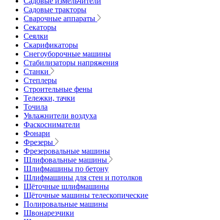
Садовые измельчители
Садовые тракторы
Сварочные аппараты
Секаторы
Сеялки
Скарификаторы
Снегоуборочные машины
Стабилизаторы напряжения
Станки
Степлеры
Строительные фены
Тележки, тачки
Точила
Увлажнители воздуха
Фаскосниматели
Фонари
Фрезеры
Фрезеровальные машины
Шлифовальные машины
Шлифмашины по бетону
Шлифмашины для стен и потолков
Щёточные шлифмашины
Щёточные машины телескопические
Полировальные машины
Швонарезчики