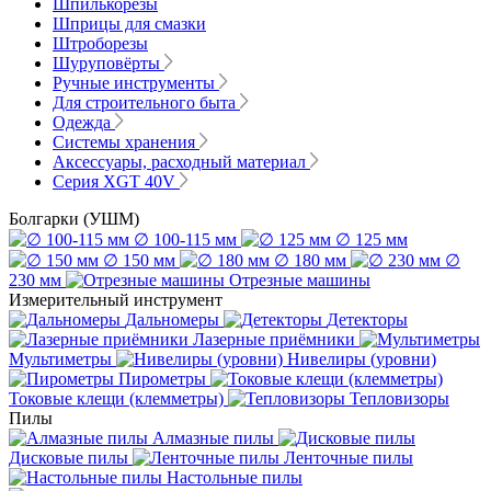
Шпилькорезы
Шприцы для смазки
Штроборезы
Шуруповёрты
Ручные инструменты
Для строительного быта
Одежда
Системы хранения
Аксессуары, расходный материал
Серия XGT 40V
Болгарки (УШМ)
∅ 100-115 мм
∅ 125 мм
∅ 150 мм
∅ 180 мм
∅
230 мм
Отрезные машины
Измерительный инструмент
Дальномеры
Детекторы
Лазерные приёмники
Мультиметры
Нивелиры (уровни)
Пирометры
Токовые клещи (клемметры)
Тепловизоры
Пилы
Алмазные пилы
Дисковые пилы
Ленточные пилы
Настольные пилы