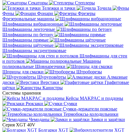
Секаторы
Степлеры
Тележки и тачки
Точила
Фены
Фонари
Фрезеры
Фрезеровальные машины
Шлифмашины вибрационные
Шлифмашины ленточные
Шлифмашины по бетону
Шлифмашины прямые
Шлифмашины щёточные
Шлифмашины эксцентриковые
Шлифмашины для стен
и потолков
Машины
полировальные
Шовнарезчики
Шприцы для смазки
Штроборезы
Шуруповёрты
Алмазные
диски
Верстаки
Графитовые
щётки
Канистры
Системы хранения
Кейсы MAKPAC и поддоны
Рюкзаки
Сумки
Сумки-держатели поясные
Термобоксы-холодильники
Чемоданы
Замки и защёлки
Серия XGT 40V
Болгарки XGT