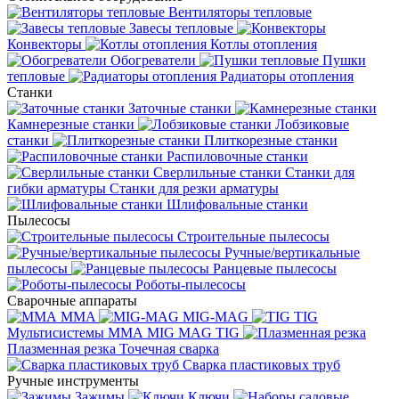
Вентиляторы тепловые
Завесы тепловые
Конвекторы
Котлы отопления
Обогреватели
Пушки
тепловые
Радиаторы отопления
Станки
Заточные станки
Камнерезные станки
Лобзиковые
станки
Плиткорезные станки
Распиловочные станки
Сверлильные станки
Станки для
гибки арматуры
Станки для резки арматуры
Шлифовальные станки
Пылесосы
Строительные пылесосы
Ручные/вертикальные
пылесосы
Ранцевые пылесосы
Роботы-пылесосы
Сварочные аппараты
MMA
MIG-MAG
TIG
Мультисистемы ММА MIG MAG TIG
Плазменная резка
Точечная сварка
Cварка пластиковых труб
Ручные инструменты
Зажимы
Ключи