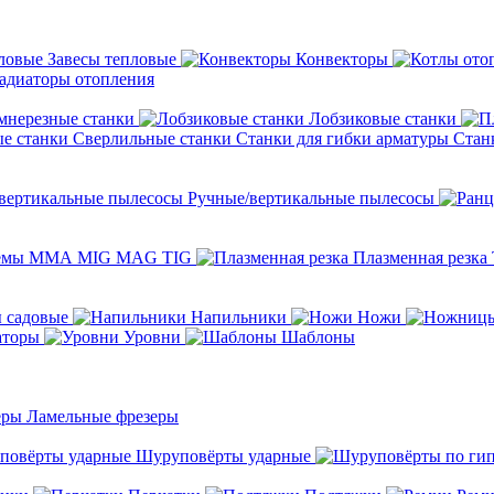
Завесы тепловые
Конвекторы
адиаторы отопления
мнерезные станки
Лобзиковые станки
Сверлильные станки
Станки для гибки арматуры
Стан
Ручные/вертикальные пылесосы
темы ММА MIG MAG TIG
Плазменная резка
 садовые
Напильники
Ножи
аторы
Уровни
Шаблоны
Ламельные фрезеры
Шуруповёрты ударные