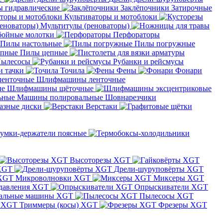
 гидравлические
Заклёпочники
Затирочные
Культиваторы и мотоблоки
Мультитулы (реноваторы)
бойные молотки
Перфораторы
Пилы настольные
Пилы погружные
Пилы цепные
ылесосы
Рубанки и рейсмусы
и тачки
Точила
Фены
Фонари
Шлифмашины ленточные
Шлифмашины щёточные
Машины полировальные
Шовнарезчики
азные диски
Верстаки
умки-держатели поясные
Высоторезы XGT
XGT
Дрели-шуруповёрты XGT
Микроволновки XGT
Миксеры XGT
давления XGT
Опрыскиватели XGT
альные машины XGT
Пылесосы XGT
Триммеры (косы) XGT
Фрезеры XGT