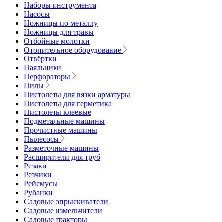
Наборы инструмента
Насосы
Ножницы по металлу
Ножницы для травы
Отбойные молотки
Отопительное оборудование
Отвёртки
Паяльники
Перфораторы
Пилы
Пистолеты для вязки арматуры
Пистолеты для герметика
Пистолеты клеевые
Подметальные машины
Прочистные машины
Пылесосы
Разметочные машины
Расширители для труб
Резаки
Резчики
Рейсмусы
Рубанки
Садовые опрыскиватели
Садовые измельчители
Садовые тракторы