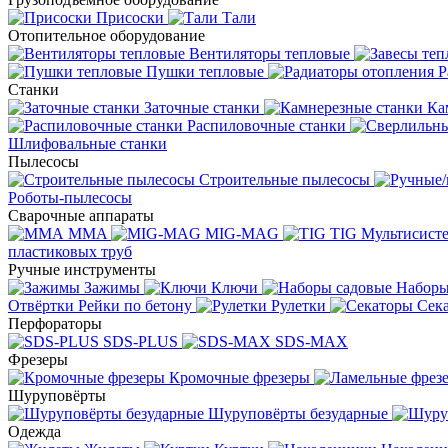
Присоски
Тали
Отопительное оборудование
Вентиляторы тепловые
Пушки тепловые
Р
Станки
Заточные станки
Ка
Распиловочные станки
Шлифовальные станки
Пылесосы
Строительные пылесосы
Роботы-пылесосы
Сварочные аппараты
MMA
MIG-MAG
TIG
Мультисис
пластиковых труб
Ручные инструменты
Зажимы
Ключи
Наборы
Отвёртки
Рейки по бетону
Рулетки
Сек
Перфораторы
SDS-PLUS
SDS-MAX
Фрезеры
Кромочные фрезеры
Шуруповёрты
Шуруповёрты безударные
Одежда