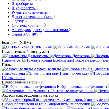
Штроборезы
Шуруповёрты
Ручные инструменты
Для строительного быта
Одежда
Системы хранения
Аксессуары, расходный материал
Серия XGT 40V
Болгарки (УШМ)
∅ 100-115 мм
∅ 125 мм
Измерительный инструмент
Дальномеры
Детекторы
Пирометры
Токовые клещи (кл
Пилы
Алмазные пилы
Дисковы
гипсокартона
Пилы по металлу
Цепные пилы
Шлифовальные машины
Вибрационные шлифмашины
Ленточные шлифмашины
Аксессуары, расходный материал
Аккумуляторный инструмент
Виброуплотнители бетона
Виброплиты
Виброрейки
Гвоздезабиватели
Генератор