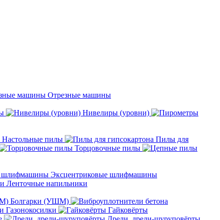
Отрезные машины
ы
Нивелиры (уровни)
Настольные пилы
Пилы для
Торцовочные пилы
Эксцентриковые шлифмашины
Ленточные напильники
Болгарки (УШМ)
Газонокосилки
Гайковёрты
е
Дрели, дрели-шуруповёрты