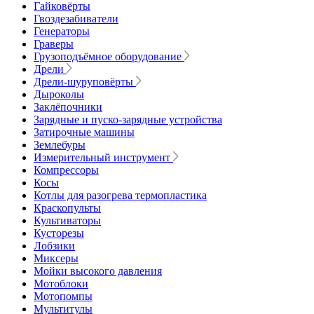
Гайковёрты
Гвоздезабиватели
Генераторы
Граверы
Грузоподъёмное оборудование
Дрели
Дрели-шуруповёрты
Дыроколы
Заклёпочники
Зарядные и пуско-зарядные устройства
Затирочные машины
Землебуры
Измерительный инструмент
Компрессоры
Косы
Котлы для разогрева термопластика
Краскопульты
Культиваторы
Кусторезы
Лобзики
Миксеры
Мойки высокого давления
Мотоблоки
Мотопомпы
Мультитулы