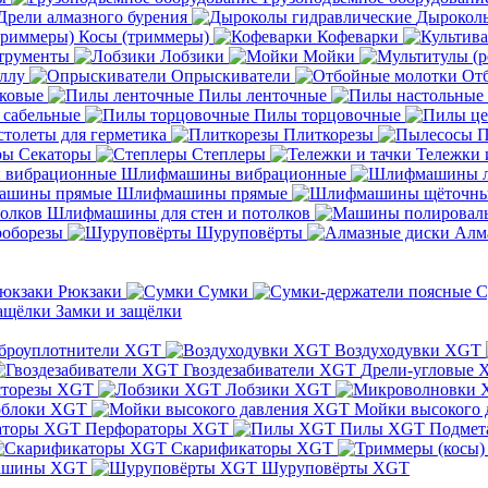
Дрели алмазного бурения
Дыроколы
Косы (триммеры)
Кофеварки
трументы
Лобзики
Мойки
ллу
Опрыскиватели
От
ковые
Пилы ленточные
 сабельные
Пилы торцовочные
толеты для герметика
Плиткорезы
П
Секаторы
Степлеры
Тележки 
Шлифмашины вибрационные
Шлифмашины прямые
Шлифмашины для стен и потолков
оборезы
Шуруповёрты
Алм
Рюкзаки
Сумки
С
Замки и защёлки
броуплотнители XGT
Воздуходувки XGT
Гвоздезабиватели XGT
Дрели-угловые 
сторезы XGT
Лобзики XGT
блоки XGT
Мойки высокого 
Перфораторы XGT
Пилы XGT
Подмет
Скарификаторы XGT
ашины XGT
Шуруповёрты XGT