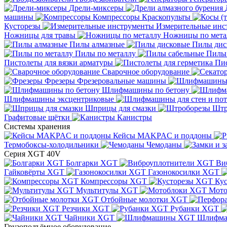
Дрели-миксеры
машины
Компрессоры
Краскопульты
Кусторезы
Измерительные инс
Ножницы для травы
Ножницы по мета
Пилы алмазные
Пилы дис
Пилы по металлу
Пилы
Пистолеты для вязки арматуры
Пис
Сварочное оборудование
Фрезеры
Фрезеровальные машины
Шлифмашины по бетону
Шлифмашины эксцентриковые
Шприцы для смазки
Штр
Графитовые щётки
Канистры
Системы хранения
Кейсы MAKPAC и поддоны
Термобоксы-холодильники
Чемоданы
Серия XGT 40V
Болгарки XGT
Ви
Гайковёрты XGT
Газонокосилки XGT
Компрессоры XGT
Ку
Мультитулы XGT
Мото
Отбойные молотки XGT
Резчики XGT
Рубанки XGT
Чайники XGT
Шлифм
Грузоподъёмное оборудование