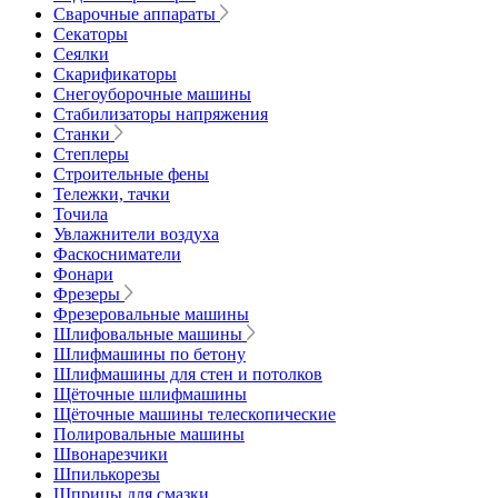
Сварочные аппараты
Секаторы
Сеялки
Скарификаторы
Снегоуборочные машины
Стабилизаторы напряжения
Станки
Степлеры
Строительные фены
Тележки, тачки
Точила
Увлажнители воздуха
Фаскосниматели
Фонари
Фрезеры
Фрезеровальные машины
Шлифовальные машины
Шлифмашины по бетону
Шлифмашины для стен и потолков
Щёточные шлифмашины
Щёточные машины телескопические
Полировальные машины
Швонарезчики
Шпилькорезы
Шприцы для смазки