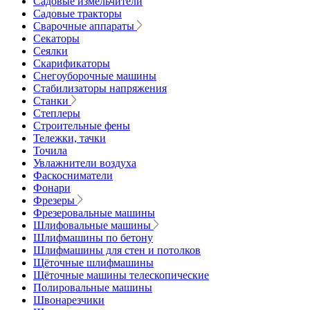
Садовые измельчители
Садовые тракторы
Сварочные аппараты
Секаторы
Сеялки
Скарификаторы
Снегоуборочные машины
Стабилизаторы напряжения
Станки
Степлеры
Строительные фены
Тележки, тачки
Точила
Увлажнители воздуха
Фаскосниматели
Фонари
Фрезеры
Фрезеровальные машины
Шлифовальные машины
Шлифмашины по бетону
Шлифмашины для стен и потолков
Щёточные шлифмашины
Щёточные машины телескопические
Полировальные машины
Швонарезчики