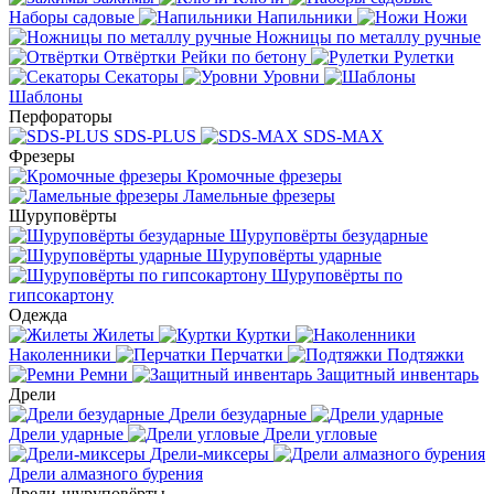
Наборы садовые
Напильники
Ножи
Ножницы по металлу ручные
Отвёртки
Рейки по бетону
Рулетки
Секаторы
Уровни
Шаблоны
Перфораторы
SDS-PLUS
SDS-MAX
Фрезеры
Кромочные фрезеры
Ламельные фрезеры
Шуруповёрты
Шуруповёрты безударные
Шуруповёрты ударные
Шуруповёрты по
гипсокартону
Одежда
Жилеты
Куртки
Наколенники
Перчатки
Подтяжки
Ремни
Защитный инвентарь
Дрели
Дрели безударные
Дрели ударные
Дрели угловые
Дрели-миксеры
Дрели алмазного бурения
Дрели-шуруповёрты