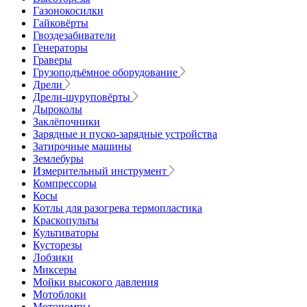
Газонокосилки
Гайковёрты
Гвоздезабиватели
Генераторы
Граверы
Грузоподъёмное оборудование
Дрели
Дрели-шуруповёрты
Дыроколы
Заклёпочники
Зарядные и пуско-зарядные устройства
Затирочные машины
Землебуры
Измерительный инструмент
Компрессоры
Косы
Котлы для разогрева термопластика
Краскопульты
Культиваторы
Кусторезы
Лобзики
Миксеры
Мойки высокого давления
Мотоблоки
Мотопомпы