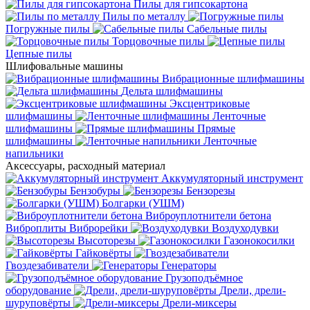
Пилы для гипсокартона
Пилы по металлу
Погружные пилы
Сабельные пилы
Торцовочные пилы
Цепные пилы
Шлифовальные машины
Вибрационные шлифмашины
Дельта шлифмашины
Эксцентриковые
шлифмашины
Ленточные
шлифмашины
Прямые
шлифмашины
Ленточные
напильники
Аксессуары, расходный материал
Аккумуляторный инструмент
Бензобуры
Бензорезы
Болгарки (УШМ)
Виброуплотнители бетона
Виброплиты
Виброрейки
Воздуходувки
Высоторезы
Газонокосилки
Гайковёрты
Гвоздезабиватели
Генераторы
Грузоподъёмное
оборудование
Дрели, дрели-
шуруповёрты
Дрели-миксеры