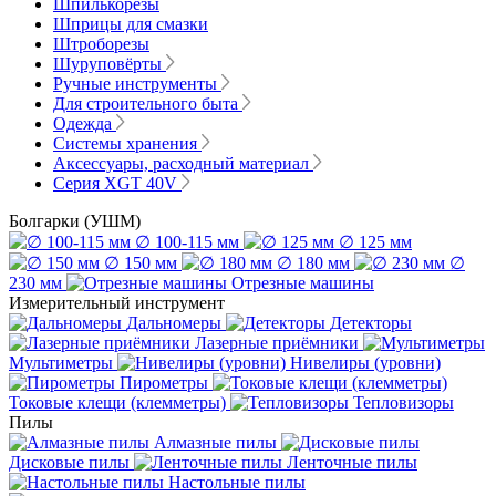
Шпилькорезы
Шприцы для смазки
Штроборезы
Шуруповёрты
Ручные инструменты
Для строительного быта
Одежда
Системы хранения
Аксессуары, расходный материал
Серия XGT 40V
Болгарки (УШМ)
∅ 100-115 мм
∅ 125 мм
∅ 150 мм
∅ 180 мм
∅
230 мм
Отрезные машины
Измерительный инструмент
Дальномеры
Детекторы
Лазерные приёмники
Мультиметры
Нивелиры (уровни)
Пирометры
Токовые клещи (клемметры)
Тепловизоры
Пилы
Алмазные пилы
Дисковые пилы
Ленточные пилы
Настольные пилы