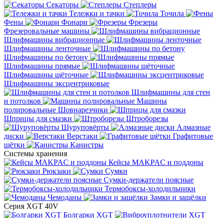
Секаторы
Степлеры
Тележки и тачки
Точила
Фены
Фонари
Фрезеры
Фрезеровальные машины
Шлифмашины вибрационные
Шлифмашины ленточные
Шлифмашины по бетону
Шлифмашины прямые
Шлифмашины щёточные
Шлифмашины эксцентриковые
Шлифмашины для стен
и потолков
Машины
полировальные
Шовнарезчики
Шприцы для смазки
Штроборезы
Шуруповёрты
Алмазные
диски
Верстаки
Графитовые
щётки
Канистры
Системы хранения
Кейсы MAKPAC и поддоны
Рюкзаки
Сумки
Сумки-держатели поясные
Термобоксы-холодильники
Чемоданы
Замки и защёлки
Серия XGT 40V
Болгарки XGT