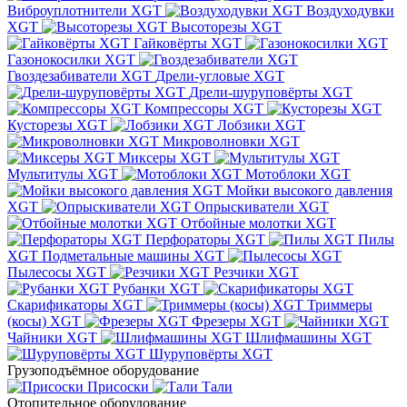
Виброуплотнители XGT
Воздуходувки
XGT
Высоторезы XGT
Гайковёрты XGT
Газонокосилки XGT
Гвоздезабиватели XGT
Дрели-угловые XGT
Дрели-шуруповёрты XGT
Компрессоры XGT
Кусторезы XGT
Лобзики XGT
Микроволновки XGT
Миксеры XGT
Мультитулы XGT
Мотоблоки XGT
Мойки высокого давления
XGT
Опрыскиватели XGT
Отбойные молотки XGT
Перфораторы XGT
Пилы
XGT
Подметальные машины XGT
Пылесосы XGT
Резчики XGT
Рубанки XGT
Скарификаторы XGT
Триммеры
(косы) XGT
Фрезеры XGT
Чайники XGT
Шлифмашины XGT
Шуруповёрты XGT
Грузоподъёмное оборудование
Присоски
Тали
Отопительное оборудование