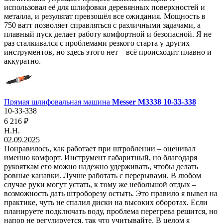
использовал её для шлифовки деревянных поверхностей и
металла, и результат превзошёл все ожидания. Мощность в
750 ватт позволяет справляться с различными задачами, а
плавный пуск делает работу комфортной и безопасной. Я не
раз сталкивался с проблемами резкого старта у других
инструментов, но здесь этого нет – всё происходит плавно и
аккуратно.
Прямая шлифовальная машина
Messer M3338 10-33-338
10-33-338
6 216 ₽
Н.Н.
02.09.2025
Понравилось, как работает при штроблении – оценивал
именно комфорт. Инструмент габаритный, но благодаря
рукояткам его можно надежно удерживать, чтобы делать
ровные канавки. Лучше работать с перерывами. В любом
случае руки могут устать, к тому же небольшой отдых –
возможность дать штроборезу остыть. Это правило я вывел на
практике, чуть не спалил диски на высоких оборотах. Если
планируете подключать воду, проблема перегрева решится, но
напор не регулируется, так что учитывайте. В целом я