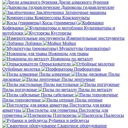
Дрели алмазного бурения
Дыроколы гидравлические
Заклёпочники
Затирочные машины
Компрессоры
Краскопульты
Косы (триммеры)
Кофеварки
Культиваторы и
мотоблоки
Кусторезы
Измерительные инструменты
Лобзики
Мойки
Мультитулы (реноваторы)
Ножницы для травы
Ножницы по металлу
Опрыскиватели
Отбойные молотки
Перфораторы
Пилы алмазные
Пилы
дисковые
Пилы ленточные
Пилы настольные
Пилы погружные
Пилы по металлу
Пилы сабельные
Пилы торцовочные
Пилы цепные
Пистолеты для вязки
арматуры
Пистолеты для
герметика
Плиткорезы
Пылесосы
Рубанки и рейсмусы
Сварочное оборудование