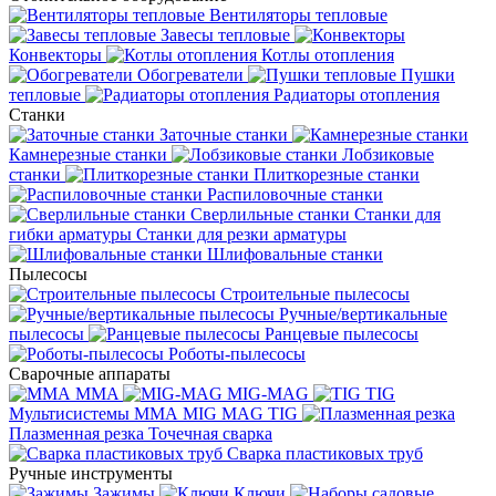
Вентиляторы тепловые
Завесы тепловые
Конвекторы
Котлы отопления
Обогреватели
Пушки
тепловые
Радиаторы отопления
Станки
Заточные станки
Камнерезные станки
Лобзиковые
станки
Плиткорезные станки
Распиловочные станки
Сверлильные станки
Станки для
гибки арматуры
Станки для резки арматуры
Шлифовальные станки
Пылесосы
Строительные пылесосы
Ручные/вертикальные
пылесосы
Ранцевые пылесосы
Роботы-пылесосы
Сварочные аппараты
MMA
MIG-MAG
TIG
Мультисистемы ММА MIG MAG TIG
Плазменная резка
Точечная сварка
Cварка пластиковых труб
Ручные инструменты
Зажимы
Ключи