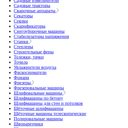
Садовые измельчители
Садовые тракторы
Сварочные аппараты
Секаторы
Сеялки
Скарификаторы
Снегоуборочные машины
Стабилизаторы напряжения
Станки
Степлеры
Строительные фены
Тележки, тачки
Точила
Увлажнители воздуха
Фаскосниматели
Фонари
Фрезеры
Фрезеровальные машины
Шлифовальные машины
Шлифмашины по бетону
Шлифмашины для стен и потолков
Щёточные шлифмашины
Щёточные машины телескопические
Полировальные машины
Швонарезчики