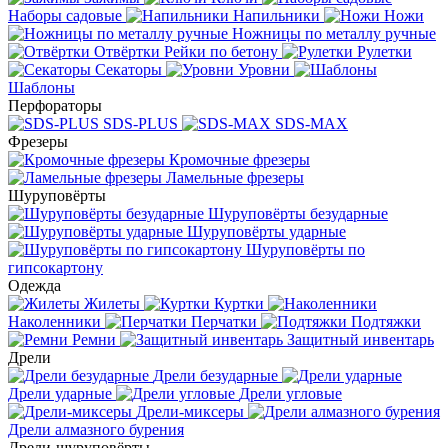
Наборы садовые
Напильники
Ножи
Ножницы по металлу ручные
Отвёртки
Рейки по бетону
Рулетки
Секаторы
Уровни
Шаблоны
Перфораторы
SDS-PLUS
SDS-MAX
Фрезеры
Кромочные фрезеры
Ламельные фрезеры
Шуруповёрты
Шуруповёрты безударные
Шуруповёрты ударные
Шуруповёрты по
гипсокартону
Одежда
Жилеты
Куртки
Наколенники
Перчатки
Подтяжки
Ремни
Защитный инвентарь
Дрели
Дрели безударные
Дрели ударные
Дрели угловые
Дрели-миксеры
Дрели алмазного бурения
Дрели-шуруповёрты