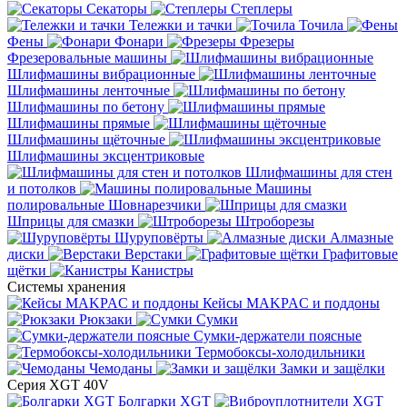
Секаторы
Степлеры
Тележки и тачки
Точила
Фены
Фонари
Фрезеры
Фрезеровальные машины
Шлифмашины вибрационные
Шлифмашины ленточные
Шлифмашины по бетону
Шлифмашины прямые
Шлифмашины щёточные
Шлифмашины эксцентриковые
Шлифмашины для стен
и потолков
Машины
полировальные
Шовнарезчики
Шприцы для смазки
Штроборезы
Шуруповёрты
Алмазные
диски
Верстаки
Графитовые
щётки
Канистры
Системы хранения
Кейсы MAKPAC и поддоны
Рюкзаки
Сумки
Сумки-держатели поясные
Термобоксы-холодильники
Чемоданы
Замки и защёлки
Серия XGT 40V
Болгарки XGT