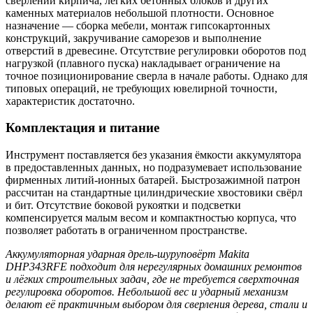
сверлении кирпича, лёгких бетонных блоков и других
каменных материалов небольшой плотности. Основное
назначение — сборка мебели, монтаж гипсокартонных
конструкций, закручивание саморезов и выполнение
отверстий в древесине. Отсутствие регулировки оборотов под
нагрузкой (плавного пуска) накладывает ограничение на
точное позиционирование сверла в начале работы. Однако для
типовых операций, не требующих ювелирной точности,
характеристик достаточно.
Комплектация и питание
Инструмент поставляется без указания ёмкости аккумулятора
в предоставленных данных, но подразумевает использование
фирменных литий-ионных батарей. Быстрозажимной патрон
рассчитан на стандартные цилиндрические хвостовики свёрл
и бит. Отсутствие боковой рукоятки и подсветки
компенсируется малым весом и компактностью корпуса, что
позволяет работать в ограниченном пространстве.
Аккумуляторная ударная дрель-шуруповёрт Makita
DHP343RFE
подходит для нерегулярных домашних ремонтов
и лёгких строительных задач, где не требуется сверхточная
регулировка оборотов. Небольшой в
ес
и ударный механизм
делают её практичным выбором для сверления дерева, стали и