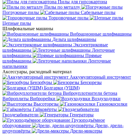
Пилы для гипсокартона
Пилы по металлу
Погружные пилы
Сабельные пилы
Торцовочные пилы
Цепные пилы
Шлифовальные машины
Вибрационные шлифмашины
Дельта шлифмашины
Эксцентриковые
шлифмашины
Ленточные
шлифмашины
Прямые
шлифмашины
Ленточные
напильники
Аксессуары, расходный материал
Аккумуляторный инструмент
Бензобуры
Бензорезы
Болгарки (УШМ)
Виброуплотнители бетона
Виброплиты
Виброрейки
Воздуходувки
Высоторезы
Газонокосилки
Гайковёрты
Гвоздезабиватели
Генераторы
Грузоподъёмное
оборудование
Дрели, дрели-
шуруповёрты
Дрели-миксеры