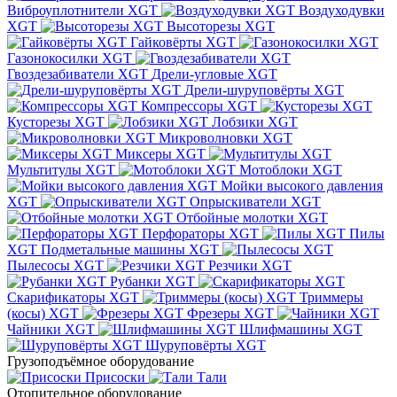
Виброуплотнители XGT
Воздуходувки
XGT
Высоторезы XGT
Гайковёрты XGT
Газонокосилки XGT
Гвоздезабиватели XGT
Дрели-угловые XGT
Дрели-шуруповёрты XGT
Компрессоры XGT
Кусторезы XGT
Лобзики XGT
Микроволновки XGT
Миксеры XGT
Мультитулы XGT
Мотоблоки XGT
Мойки высокого давления
XGT
Опрыскиватели XGT
Отбойные молотки XGT
Перфораторы XGT
Пилы
XGT
Подметальные машины XGT
Пылесосы XGT
Резчики XGT
Рубанки XGT
Скарификаторы XGT
Триммеры
(косы) XGT
Фрезеры XGT
Чайники XGT
Шлифмашины XGT
Шуруповёрты XGT
Грузоподъёмное оборудование
Присоски
Тали
Отопительное оборудование