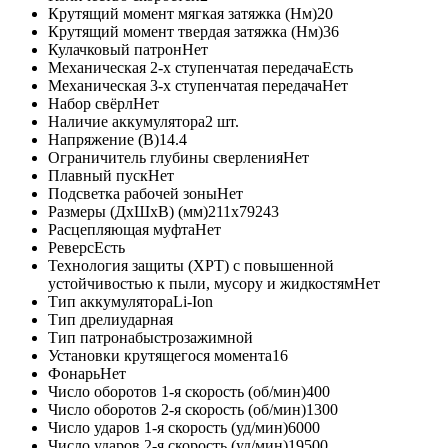
Крутящий момент мягкая затяжка (Нм)
20
Крутящий момент твердая затяжка (Нм)
36
Кулачковый патрон
Нет
Механическая 2-х ступенчатая передача
Есть
Механическая 3-х ступенчатая передача
Нет
Набор свёрл
Нет
Наличие аккумулятора
2 шт.
Напряжение (В)
14.4
Ограничитель глубины сверления
Нет
Плавный пуск
Нет
Подсветка рабочей зоны
Нет
Размеры (ДxШxВ) (мм)
211x79243
Расцепляющая муфта
Нет
Реверс
Есть
Технология защиты (XPT) с повышенной
устойчивостью к пыли, мусору и жидкостям
Нет
Тип аккумулятора
Li-Ion
Тип дрели
ударная
Тип патрона
быстрозажимной
Установки крутящегося момента
16
Фонарь
Нет
Число оборотов 1-я скорость (об/мин)
400
Число оборотов 2-я скорость (об/мин)
1300
Число ударов 1-я скорость (уд/мин)
6000
Число ударов 2-я скорость (уд/мин)
19500