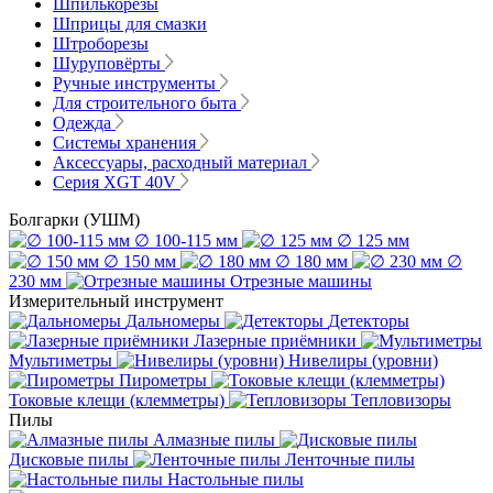
Шпилькорезы
Шприцы для смазки
Штроборезы
Шуруповёрты
Ручные инструменты
Для строительного быта
Одежда
Системы хранения
Аксессуары, расходный материал
Серия XGT 40V
Болгарки (УШМ)
∅ 100-115 мм
∅ 125 мм
∅ 150 мм
∅ 180 мм
∅
230 мм
Отрезные машины
Измерительный инструмент
Дальномеры
Детекторы
Лазерные приёмники
Мультиметры
Нивелиры (уровни)
Пирометры
Токовые клещи (клемметры)
Тепловизоры
Пилы
Алмазные пилы
Дисковые пилы
Ленточные пилы
Настольные пилы