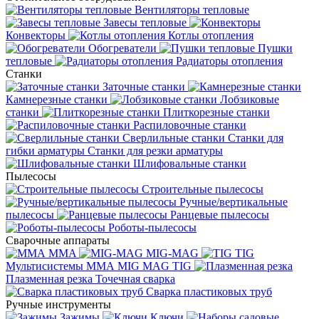
Вентиляторы тепловые
Завесы тепловые
Конвекторы
Котлы отопления
Обогреватели
Пушки
тепловые
Радиаторы отопления
Станки
Заточные станки
Камнерезные станки
Лобзиковые
станки
Плиткорезные станки
Распиловочные станки
Сверлильные станки
Станки для
гибки арматуры
Станки для резки арматуры
Шлифовальные станки
Пылесосы
Строительные пылесосы
Ручные/вертикальные
пылесосы
Ранцевые пылесосы
Роботы-пылесосы
Сварочные аппараты
MMA
MIG-MAG
TIG
Мультисистемы ММА MIG MAG TIG
Плазменная резка
Точечная сварка
Cварка пластиковых труб
Ручные инструменты
Зажимы
Ключи