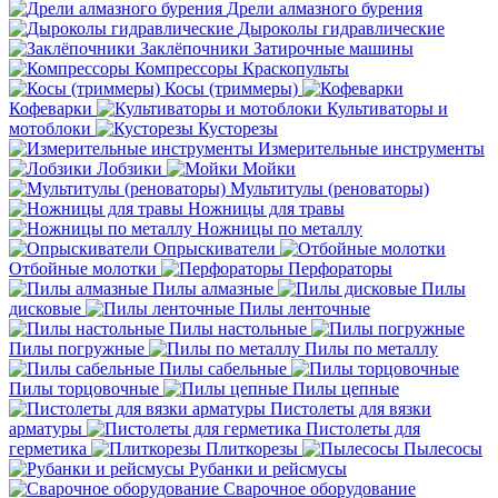
Дрели алмазного бурения
Дыроколы гидравлические
Заклёпочники
Затирочные машины
Компрессоры
Краскопульты
Косы (триммеры)
Кофеварки
Культиваторы и
мотоблоки
Кусторезы
Измерительные инструменты
Лобзики
Мойки
Мультитулы (реноваторы)
Ножницы для травы
Ножницы по металлу
Опрыскиватели
Отбойные молотки
Перфораторы
Пилы алмазные
Пилы
дисковые
Пилы ленточные
Пилы настольные
Пилы погружные
Пилы по металлу
Пилы сабельные
Пилы торцовочные
Пилы цепные
Пистолеты для вязки
арматуры
Пистолеты для
герметика
Плиткорезы
Пылесосы
Рубанки и рейсмусы
Сварочное оборудование