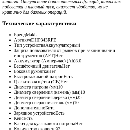
кирпича. Отсутствие дополнительных функций, таких как
подсветка и плавный пуск, снижает удобство, но не
критично для базовых операций.
Технические характеристики
Бренд
Makita
Артикул
DHP343RFE
Тип устройства
Аккумуляторный
Защита пользователя от рывков при заклинивании
инструментов (AFT)
Нет
Аккумулятор (Ампер-час) (Ah)
3.0
Бесщёточный двигатель
Нет
Боковая рукоятка
Нет
Быстрозажимной патрон
Есть
Графитовая щётка (CB)
Нет
Диаметр патрона (мм)
10
Диаметр сверления (камень) (мм)
10
Диаметр сверления:дерево (мм)
25
Диаметр сверления:сталь (мм)
10
Дополнительно
Бита
Зарядное устройство
Есть
Кейс
Есть
Ключ для кулачкового патрона
Нет
Количество скоростей
2