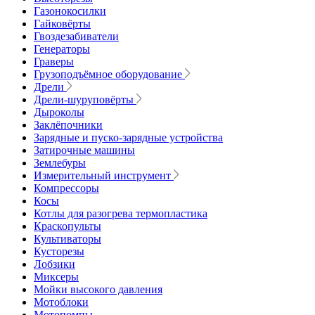
Газонокосилки
Гайковёрты
Гвоздезабиватели
Генераторы
Граверы
Грузоподъёмное оборудование
Дрели
Дрели-шуруповёрты
Дыроколы
Заклёпочники
Зарядные и пуско-зарядные устройства
Затирочные машины
Землебуры
Измерительный инструмент
Компрессоры
Косы
Котлы для разогрева термопластика
Краскопульты
Культиваторы
Кусторезы
Лобзики
Миксеры
Мойки высокого давления
Мотоблоки
Мотопомпы