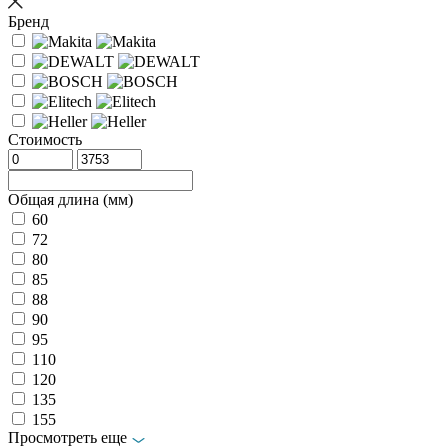
Бренд
Стоимость
Общая длина (мм)
60
72
80
85
88
90
95
110
120
135
155
Просмотреть еще