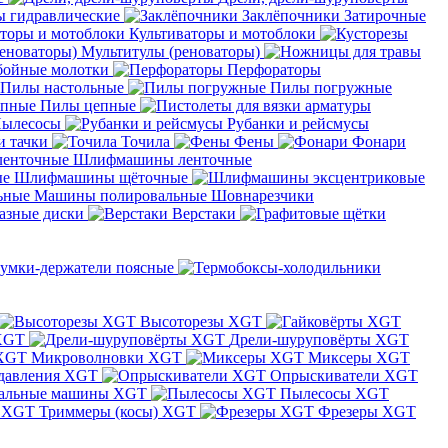
 гидравлические
Заклёпочники
Затирочные
Культиваторы и мотоблоки
Мультитулы (реноваторы)
бойные молотки
Перфораторы
Пилы настольные
Пилы погружные
Пилы цепные
ылесосы
Рубанки и рейсмусы
и тачки
Точила
Фены
Фонари
Шлифмашины ленточные
Шлифмашины щёточные
Машины полировальные
Шовнарезчики
азные диски
Верстаки
умки-держатели поясные
Высоторезы XGT
XGT
Дрели-шуруповёрты XGT
Микроволновки XGT
Миксеры XGT
давления XGT
Опрыскиватели XGT
альные машины XGT
Пылесосы XGT
Триммеры (косы) XGT
Фрезеры XGT