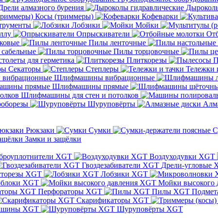
Дрели алмазного бурения
Дыроколы
Косы (триммеры)
Кофеварки
трументы
Лобзики
Мойки
ллу
Опрыскиватели
От
ковые
Пилы ленточные
 сабельные
Пилы торцовочные
толеты для герметика
Плиткорезы
П
Секаторы
Степлеры
Тележки 
Шлифмашины вибрационные
Шлифмашины прямые
Шлифмашины для стен и потолков
оборезы
Шуруповёрты
Алм
Рюкзаки
Сумки
С
Замки и защёлки
броуплотнители XGT
Воздуходувки XGT
Гвоздезабиватели XGT
Дрели-угловые 
сторезы XGT
Лобзики XGT
блоки XGT
Мойки высокого 
Перфораторы XGT
Пилы XGT
Подмет
Скарификаторы XGT
ашины XGT
Шуруповёрты XGT