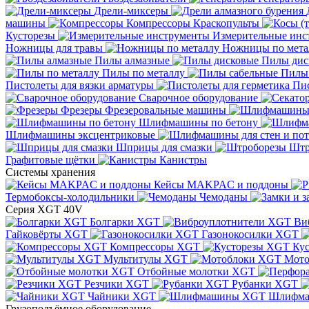
Дрели-миксеры
машины
Компрессоры
Краскопульты
Кусторезы
Измерительные инс
Ножницы для травы
Ножницы по мета
Пилы алмазные
Пилы дис
Пилы по металлу
Пилы
Пистолеты для вязки арматуры
Пис
Сварочное оборудование
Фрезеры
Фрезеровальные машины
Шлифмашины по бетону
Шлифмашины эксцентриковые
Шприцы для смазки
Штр
Графитовые щётки
Канистры
Системы хранения
Кейсы MAKPAC и поддоны
Термобоксы-холодильники
Чемоданы
Серия XGT 40V
Болгарки XGT
Ви
Гайковёрты XGT
Газонокосилки XGT
Компрессоры XGT
Ку
Мультитулы XGT
Мото
Отбойные молотки XGT
Резчики XGT
Рубанки XGT
Чайники XGT
Шлифм
Грузоподъёмное оборудование