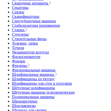
Сварочные аппараты
Секаторы
Сеялки
Скарификаторы
Снегоуборочные машины
Стабилизаторы напряжения
Станки
Степлеры
Строительные фены
Тележки, тачки
Точила
Увлажнители воздуха
Фаскосниматели
Фонари
Фрезеры
Фрезеровальные машины
Шлифовальные машины
Шлифмашины по бетону
Шлифмашины для стен и потолков
Щёточные шлифмашины
Щёточные машины телескопические
Полировальные машины
Швонарезчики
Шпилькорезы
Шприцы для смазки