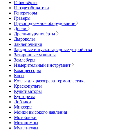
Гайковёрты
Гвоздезабиватели
Генераторы
Граверы
Грузоподъёмное оборудование
Дрели
Дрели-шуруповёрты
Дыроколы
Заклёпочники
Зарядные и пуско-зарядные устройства
Затирочные машины
Землебуры
Измерительный инструмент
Компрессоры
Косы
Котлы для разогрева термопластика
Краскопульты
Культиваторы
Кусторезы
Лобзики
Миксеры
Мойки высокого давления
Мотоблоки
Мотопомпы
Мультитулы