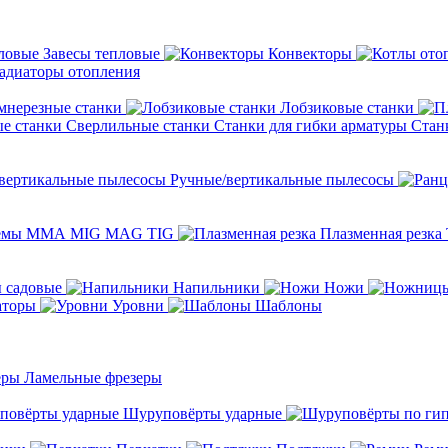
Завесы тепловые
Конвекторы
адиаторы отопления
мнерезные станки
Лобзиковые станки
Сверлильные станки
Станки для гибки арматуры
Стан
Ручные/вертикальные пылесосы
темы ММА MIG MAG TIG
Плазменная резка
 садовые
Напильники
Ножи
аторы
Уровни
Шаблоны
Ламельные фрезеры
Шуруповёрты ударные