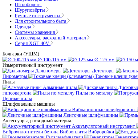
Штроборезы
Шуруповёрты
Ручные инструменты
Для строительного быта
Одежда
Системы хранения
Аксессуары, расходный материал
Серия XGT 40V
Болгарки (УШМ)
∅ 100-115 мм
∅ 125 мм
Измерительный инструмент
Дальномеры
Детекторы
Пирометры
Токовые клещи (кл
Пилы
Алмазные пилы
Дисковы
гипсокартона
Пилы по металлу
Цепные пилы
Шлифовальные машины
Вибрационные шлифмашины
Ленточные шлифмашины
Аксессуары, расходный материал
Аккумуляторный инструмент
Виброуплотнители бетона
Виброплиты
Виброрейки
Гвоздезабиватели
Генератор