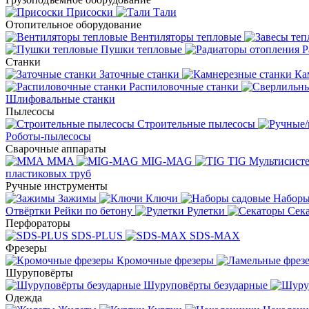
Присоски
Тали
Отопительное оборудование
Вентиляторы тепловые
Пушки тепловые
Р
Станки
Заточные станки
Ка
Распиловочные станки
Шлифовальные станки
Пылесосы
Строительные пылесосы
Роботы-пылесосы
Сварочные аппараты
MMA
MIG-MAG
TIG
Мультисис
пластиковых труб
Ручные инструменты
Зажимы
Ключи
Наборы
Отвёртки
Рейки по бетону
Рулетки
Сек
Перфораторы
SDS-PLUS
SDS-MAX
Фрезеры
Кромочные фрезеры
Шуруповёрты
Шуруповёрты безударные
Одежда