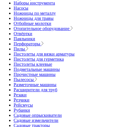
Наборы инструмента
Насосы
Ножницы по металлу
Ножницы для травы
Отбойные молотки
Отопительное оборудование
Отвёртки
Паяльники
Перфораторы
Пилы
Пистолеты для вязки арматуры
Пистолеты для герметика
Пистолеты клеевые
Подметальные машины
Прочистные машины
Пылесосы
Разметочные машины
Расширители для труб
Резаки
Резчики
Рейсмусы
Рубанки
Садовые опрыскиватели
Садовые измельчители
Садовые тракторы