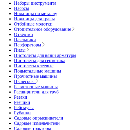
Наборы инструмента
Насосы
Ножницы по металлу
Ножницы для травы
Отбойные молотки
Отопительное оборудование
Отвёртки
Паяльники
Перфораторы
Пилы
Пистолеты для вязки арматуры
Пистолеты для герметика
Пистолеты клеевые
Подметальные машины
Прочистные машины
Пылесосы
Разметочные машины
Расширители для труб
Резаки
Резчики
Рейсмусы
Рубанки
Садовые опрыскиватели
Садовые измельчители
Садовые тракторы