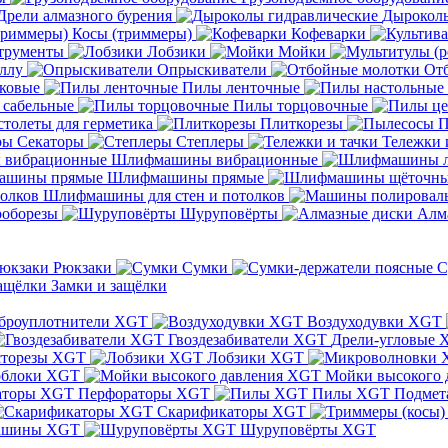
Дрели алмазного бурения
Дыроколы
Косы (триммеры)
Кофеварки
трументы
Лобзики
Мойки
ллу
Опрыскиватели
От
ковые
Пилы ленточные
 сабельные
Пилы торцовочные
толеты для герметика
Плиткорезы
П
Секаторы
Степлеры
Тележки 
Шлифмашины вибрационные
Шлифмашины прямые
Шлифмашины для стен и потолков
оборезы
Шуруповёрты
Алм
Рюкзаки
Сумки
С
Замки и защёлки
броуплотнители XGT
Воздуходувки XGT
Гвоздезабиватели XGT
Дрели-угловые 
сторезы XGT
Лобзики XGT
блоки XGT
Мойки высокого 
Перфораторы XGT
Пилы XGT
Подмет
Скарификаторы XGT
ашины XGT
Шуруповёрты XGT