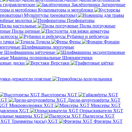
 гидравлические
Заклёпочники
Затирочные
Культиваторы и мотоблоки
Мультитулы (реноваторы)
бойные молотки
Перфораторы
Пилы настольные
Пилы погружные
Пилы цепные
ылесосы
Рубанки и рейсмусы
и тачки
Точила
Фены
Фонари
Шлифмашины ленточные
Шлифмашины щёточные
Машины полировальные
Шовнарезчики
азные диски
Верстаки
умки-держатели поясные
Высоторезы XGT
XGT
Дрели-шуруповёрты XGT
Микроволновки XGT
Миксеры XGT
давления XGT
Опрыскиватели XGT
альные машины XGT
Пылесосы XGT
Триммеры (косы) XGT
Фрезеры XGT