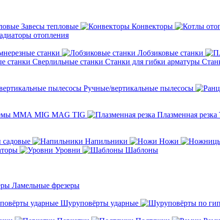
Завесы тепловые
Конвекторы
адиаторы отопления
мнерезные станки
Лобзиковые станки
Сверлильные станки
Станки для гибки арматуры
Стан
Ручные/вертикальные пылесосы
темы ММА MIG MAG TIG
Плазменная резка
 садовые
Напильники
Ножи
аторы
Уровни
Шаблоны
Ламельные фрезеры
Шуруповёрты ударные