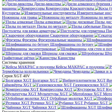
Дрели-миксеры
машины
Компрессоры
Краскопульты
Кусторезы
Измерительные инс
Ножницы для травы
Ножницы по мета
Пилы алмазные
Пилы дис
Пилы по металлу
Пилы
Пистолеты для вязки арматуры
Пис
Сварочное оборудование
Фрезеры
Фрезеровальные машины
Шлифмашины по бетону
Шлифмашины эксцентриковые
Шприцы для смазки
Штр
Графитовые щётки
Канистры
Системы хранения
Кейсы MAKPAC и поддоны
Термобоксы-холодильники
Чемоданы
Серия XGT 40V
Болгарки XGT
Ви
Гайковёрты XGT
Газонокосилки XGT
Компрессоры XGT
Ку
Мультитулы XGT
Мото
Отбойные молотки XGT
Резчики XGT
Рубанки XGT
Чайники XGT
Шлифм
Грузоподъёмное оборудование