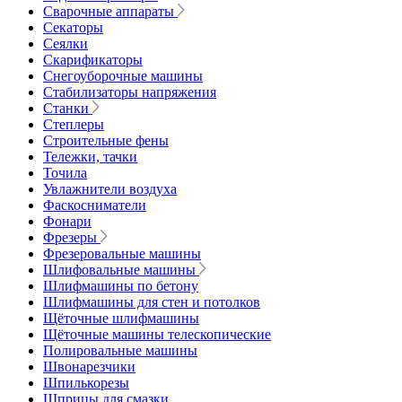
Сварочные аппараты
Секаторы
Сеялки
Скарификаторы
Снегоуборочные машины
Стабилизаторы напряжения
Станки
Степлеры
Строительные фены
Тележки, тачки
Точила
Увлажнители воздуха
Фаскосниматели
Фонари
Фрезеры
Фрезеровальные машины
Шлифовальные машины
Шлифмашины по бетону
Шлифмашины для стен и потолков
Щёточные шлифмашины
Щёточные машины телескопические
Полировальные машины
Швонарезчики
Шпилькорезы
Шприцы для смазки