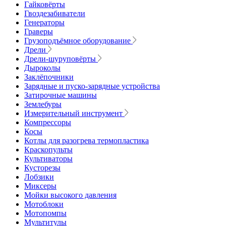
Гайковёрты
Гвоздезабиватели
Генераторы
Граверы
Грузоподъёмное оборудование
Дрели
Дрели-шуруповёрты
Дыроколы
Заклёпочники
Зарядные и пуско-зарядные устройства
Затирочные машины
Землебуры
Измерительный инструмент
Компрессоры
Косы
Котлы для разогрева термопластика
Краскопульты
Культиваторы
Кусторезы
Лобзики
Миксеры
Мойки высокого давления
Мотоблоки
Мотопомпы
Мультитулы