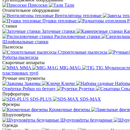
Присоски
Тали
Отопительное оборудование
Вентиляторы тепловые
Пушки тепловые
Р
Станки
Заточные станки
Ка
Распиловочные станки
Шлифовальные станки
Пылесосы
Строительные пылесосы
Роботы-пылесосы
Сварочные аппараты
MMA
MIG-MAG
TIG
Мультисис
пластиковых труб
Ручные инструменты
Зажимы
Ключи
Наборы
Отвёртки
Рейки по бетону
Рулетки
Сек
Перфораторы
SDS-PLUS
SDS-MAX
Фрезеры
Кромочные фрезеры
Шуруповёрты
Шуруповёрты безударные
Одежда