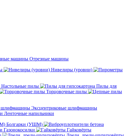
Отрезные машины
ы
Нивелиры (уровни)
Настольные пилы
Пилы для
Торцовочные пилы
Эксцентриковые шлифмашины
Ленточные напильники
Болгарки (УШМ)
Газонокосилки
Гайковёрты
е
Дрели, дрели-шуруповёрты