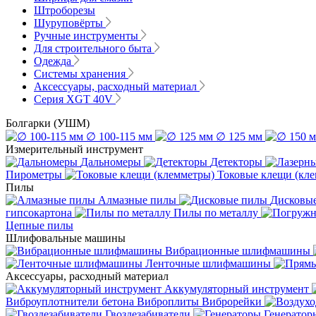
Штроборезы
Шуруповёрты
Ручные инструменты
Для строительного быта
Одежда
Системы хранения
Аксессуары, расходный материал
Серия XGT 40V
Болгарки (УШМ)
∅ 100-115 мм
∅ 125 мм
Измерительный инструмент
Дальномеры
Детекторы
Пирометры
Токовые клещи (кл
Пилы
Алмазные пилы
Дисковы
гипсокартона
Пилы по металлу
Цепные пилы
Шлифовальные машины
Вибрационные шлифмашины
Ленточные шлифмашины
Аксессуары, расходный материал
Аккумуляторный инструмент
Виброуплотнители бетона
Виброплиты
Виброрейки
Гвоздезабиватели
Генератор