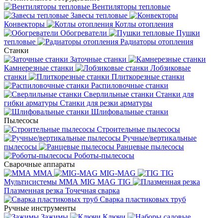
Вентиляторы тепловые
Завесы тепловые
Конвекторы
Котлы отопления
Обогреватели
Пушки
тепловые
Радиаторы отопления
Станки
Заточные станки
Камнерезные станки
Лобзиковые
станки
Плиткорезные станки
Распиловочные станки
Сверлильные станки
Станки для
гибки арматуры
Станки для резки арматуры
Шлифовальные станки
Пылесосы
Строительные пылесосы
Ручные/вертикальные
пылесосы
Ранцевые пылесосы
Роботы-пылесосы
Сварочные аппараты
MMA
MIG-MAG
TIG
Мультисистемы ММА MIG MAG TIG
Плазменная резка
Точечная сварка
Cварка пластиковых труб
Ручные инструменты
Зажимы
Ключи