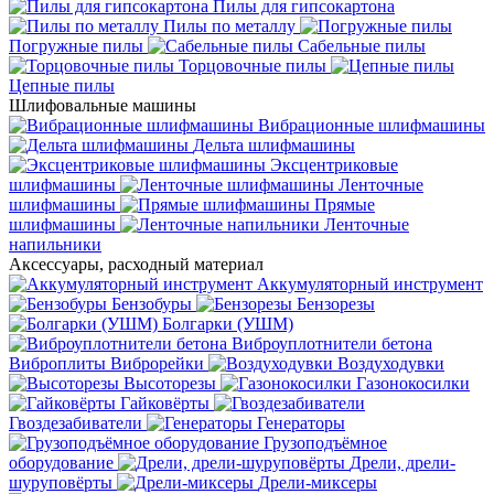
Пилы для гипсокартона
Пилы по металлу
Погружные пилы
Сабельные пилы
Торцовочные пилы
Цепные пилы
Шлифовальные машины
Вибрационные шлифмашины
Дельта шлифмашины
Эксцентриковые
шлифмашины
Ленточные
шлифмашины
Прямые
шлифмашины
Ленточные
напильники
Аксессуары, расходный материал
Аккумуляторный инструмент
Бензобуры
Бензорезы
Болгарки (УШМ)
Виброуплотнители бетона
Виброплиты
Виброрейки
Воздуходувки
Высоторезы
Газонокосилки
Гайковёрты
Гвоздезабиватели
Генераторы
Грузоподъёмное
оборудование
Дрели, дрели-
шуруповёрты
Дрели-миксеры