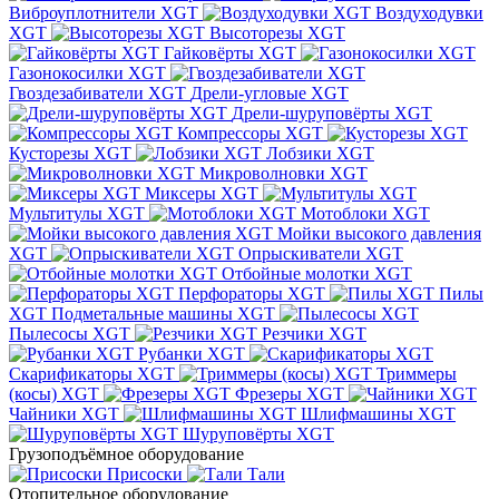
Виброуплотнители XGT
Воздуходувки
XGT
Высоторезы XGT
Гайковёрты XGT
Газонокосилки XGT
Гвоздезабиватели XGT
Дрели-угловые XGT
Дрели-шуруповёрты XGT
Компрессоры XGT
Кусторезы XGT
Лобзики XGT
Микроволновки XGT
Миксеры XGT
Мультитулы XGT
Мотоблоки XGT
Мойки высокого давления
XGT
Опрыскиватели XGT
Отбойные молотки XGT
Перфораторы XGT
Пилы
XGT
Подметальные машины XGT
Пылесосы XGT
Резчики XGT
Рубанки XGT
Скарификаторы XGT
Триммеры
(косы) XGT
Фрезеры XGT
Чайники XGT
Шлифмашины XGT
Шуруповёрты XGT
Грузоподъёмное оборудование
Присоски
Тали
Отопительное оборудование