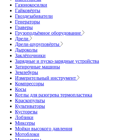
Газонокосилки
Гайковёрты
Гвоздезабиватели
Генераторы
Граверы
Грузоподъёмное оборудование
Дрели
Дрели-шуруповёрты
Дыроколы
Заклёпочники
Зарядные и пуско-зарядные устройства
Затирочные машины
Землебуры
Измерительный инструмент
Компрессоры
Косы
Котлы для разогрева термопластика
Краскопульты
Культиваторы
Кусторезы
Лобзики
Миксеры
Мойки высокого давления
Мотоблоки
Мотопомпы