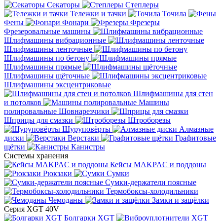
Секаторы
Степлеры
Тележки и тачки
Точила
Фены
Фонари
Фрезеры
Фрезеровальные машины
Шлифмашины вибрационные
Шлифмашины ленточные
Шлифмашины по бетону
Шлифмашины прямые
Шлифмашины щёточные
Шлифмашины эксцентриковые
Шлифмашины для стен
и потолков
Машины
полировальные
Шовнарезчики
Шприцы для смазки
Штроборезы
Шуруповёрты
Алмазные
диски
Верстаки
Графитовые
щётки
Канистры
Системы хранения
Кейсы MAKPAC и поддоны
Рюкзаки
Сумки
Сумки-держатели поясные
Термобоксы-холодильники
Чемоданы
Замки и защёлки
Серия XGT 40V
Болгарки XGT