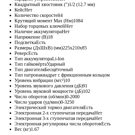
Квадратный хвостовик (")
1/2 (12.7 мм)
Кейс
Нет
Количество скоростей
4
Крутящий момент Max (Нм)
1084
Набор торцевых ключей
Нет
Наличие аккумулятора
Нет
Напряжение (В)
18
Подсветка
Есть
Размеры (ДxШxВ) (мм)
225х210х85
Реверс
Есть
Тип аккумулятора
Li-Ion
Тип гайковёрта
Ударный
Тип двигателя
Бесщёточный
Тип патрона
квадрат с фрикционным кольцом
Уровень вибрации (м/с²)
10
Уровень звукового давления (дБ)
91
Уровень звуковой мощности (дБ)
102
Число оборотов (об/мин)
0-2000
Число ударов (уд/мин)
0-3250
Электрический тормоз двигателя
Есть
Электронная 2-х ступенчатая передача
Нет
Электронная 3-х ступенчатая передача
Нет
Электронная регулировка числа оборотов
Есть
Вес (кг)
1.67