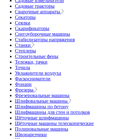
Садовые измельчители
Садовые тракторы
Сварочные аппараты
Секаторы
Сеялки
Скарификаторы
Снегоуборочные машины
Стабилизаторы напряжения
Станки
Степлеры
Строительные фены
Тележки, тачки
Точила
Увлажнители воздуха
Фаскосниматели
Фонари
Фрезеры
Фрезеровальные машины
Шлифовальные машины
Шлифмашины по бетону
Шлифмашины для стен и потолков
Щёточные шлифмашины
Щёточные машины телескопические
Полировальные машины
Швонарезчики