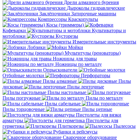
Дрели алмазного бурения
Дыроколы гидравлические
Заклёпочники
Затирочные машины
Компрессоры
Краскопульты
Косы (триммеры)
Кофеварки
Культиваторы и
мотоблоки
Кусторезы
Измерительные инструменты
Лобзики
Мойки
Мультитулы (реноваторы)
Ножницы для травы
Ножницы по металлу
Опрыскиватели
Отбойные молотки
Перфораторы
Пилы алмазные
Пилы
дисковые
Пилы ленточные
Пилы настольные
Пилы погружные
Пилы по металлу
Пилы сабельные
Пилы торцовочные
Пилы цепные
Пистолеты для вязки
арматуры
Пистолеты для
герметика
Плиткорезы
Пылесосы
Рубанки и рейсмусы
Сварочное оборудование