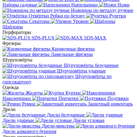
Наборы садовые
Напильники
Ножи
Ножницы по металлу ручные
Отвёртки
Рейки по бетону
Рулетки
Секаторы
Уровни
Шаблоны
Перфораторы
SDS-PLUS
SDS-MAX
Фрезеры
Кромочные фрезеры
Ламельные фрезеры
Шуруповёрты
Шуруповёрты безударные
Шуруповёрты ударные
Шуруповёрты по
гипсокартону
Одежда
Жилеты
Куртки
Наколенники
Перчатки
Подтяжки
Ремни
Защитный инвентарь
Дрели
Дрели безударные
Дрели ударные
Дрели угловые
Дрели-миксеры
Дрели алмазного бурения
Дрели-шуруповёрты