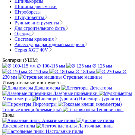
Шпилькорезы
Шприцы для смазки
Штроборезы
Шуруповёрты
Ручные инструменты
Для строительного быта
Одежда
Системы хранения
Аксессуары, расходный материал
Серия XGT 40V
Болгарки (УШМ)
∅ 100-115 мм
∅ 125 мм
∅ 150 мм
∅ 180 мм
∅
230 мм
Отрезные машины
Измерительный инструмент
Дальномеры
Детекторы
Лазерные приёмники
Мультиметры
Нивелиры (уровни)
Пирометры
Токовые клещи (клемметры)
Тепловизоры
Пилы
Алмазные пилы
Дисковые пилы
Ленточные пилы
Настольные пилы