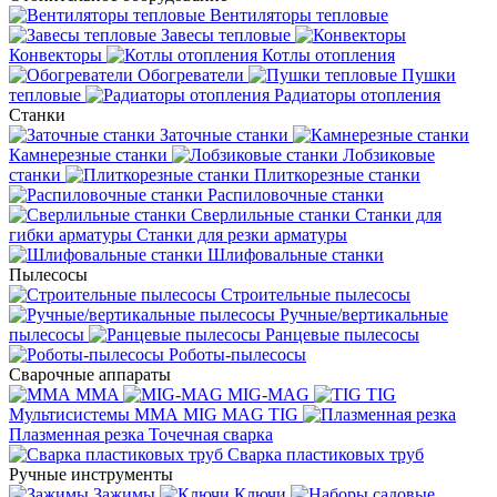
Вентиляторы тепловые
Завесы тепловые
Конвекторы
Котлы отопления
Обогреватели
Пушки
тепловые
Радиаторы отопления
Станки
Заточные станки
Камнерезные станки
Лобзиковые
станки
Плиткорезные станки
Распиловочные станки
Сверлильные станки
Станки для
гибки арматуры
Станки для резки арматуры
Шлифовальные станки
Пылесосы
Строительные пылесосы
Ручные/вертикальные
пылесосы
Ранцевые пылесосы
Роботы-пылесосы
Сварочные аппараты
MMA
MIG-MAG
TIG
Мультисистемы ММА MIG MAG TIG
Плазменная резка
Точечная сварка
Cварка пластиковых труб
Ручные инструменты
Зажимы
Ключи