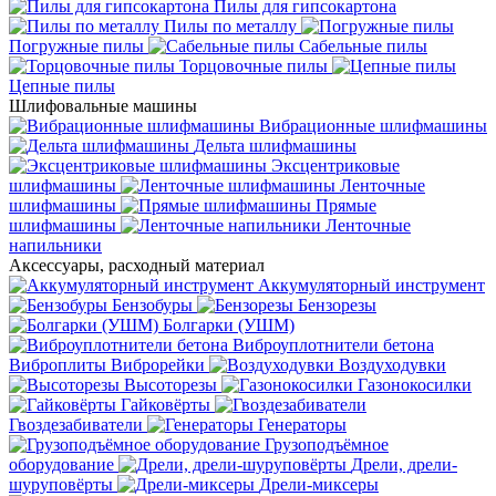
Пилы для гипсокартона
Пилы по металлу
Погружные пилы
Сабельные пилы
Торцовочные пилы
Цепные пилы
Шлифовальные машины
Вибрационные шлифмашины
Дельта шлифмашины
Эксцентриковые
шлифмашины
Ленточные
шлифмашины
Прямые
шлифмашины
Ленточные
напильники
Аксессуары, расходный материал
Аккумуляторный инструмент
Бензобуры
Бензорезы
Болгарки (УШМ)
Виброуплотнители бетона
Виброплиты
Виброрейки
Воздуходувки
Высоторезы
Газонокосилки
Гайковёрты
Гвоздезабиватели
Генераторы
Грузоподъёмное
оборудование
Дрели, дрели-
шуруповёрты
Дрели-миксеры