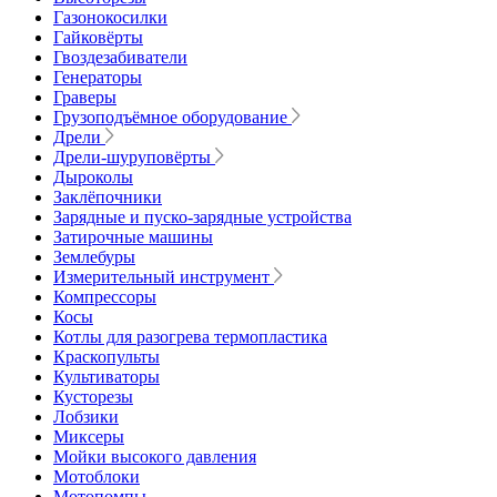
Газонокосилки
Гайковёрты
Гвоздезабиватели
Генераторы
Граверы
Грузоподъёмное оборудование
Дрели
Дрели-шуруповёрты
Дыроколы
Заклёпочники
Зарядные и пуско-зарядные устройства
Затирочные машины
Землебуры
Измерительный инструмент
Компрессоры
Косы
Котлы для разогрева термопластика
Краскопульты
Культиваторы
Кусторезы
Лобзики
Миксеры
Мойки высокого давления
Мотоблоки
Мотопомпы