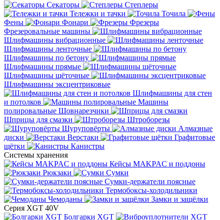
Секаторы
Степлеры
Тележки и тачки
Точила
Фены
Фонари
Фрезеры
Фрезеровальные машины
Шлифмашины вибрационные
Шлифмашины ленточные
Шлифмашины по бетону
Шлифмашины прямые
Шлифмашины щёточные
Шлифмашины эксцентриковые
Шлифмашины для стен
и потолков
Машины
полировальные
Шовнарезчики
Шприцы для смазки
Штроборезы
Шуруповёрты
Алмазные
диски
Верстаки
Графитовые
щётки
Канистры
Системы хранения
Кейсы MAKPAC и поддоны
Рюкзаки
Сумки
Сумки-держатели поясные
Термобоксы-холодильники
Чемоданы
Замки и защёлки
Серия XGT 40V
Болгарки XGT