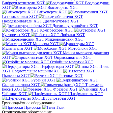
Виброуплотнители XGT
Воздуходувки
XGT
Высоторезы XGT
Гайковёрты XGT
Газонокосилки XGT
Гвоздезабиватели XGT
Дрели-угловые XGT
Дрели-шуруповёрты XGT
Компрессоры XGT
Кусторезы XGT
Лобзики XGT
Микроволновки XGT
Миксеры XGT
Мультитулы XGT
Мотоблоки XGT
Мойки высокого давления
XGT
Опрыскиватели XGT
Отбойные молотки XGT
Перфораторы XGT
Пилы
XGT
Подметальные машины XGT
Пылесосы XGT
Резчики XGT
Рубанки XGT
Скарификаторы XGT
Триммеры
(косы) XGT
Фрезеры XGT
Чайники XGT
Шлифмашины XGT
Шуруповёрты XGT
Грузоподъёмное оборудование
Присоски
Тали
Отопительное оборудование