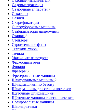
Садовые измельчители
Садовые тракторы
Сварочные аппараты
Секаторы
Сеялки
Скарификаторы
Снегоуборочные машины
Стабилизаторы напряжения
Станки
Степлеры
Строительные фены
Тележки, тачки
Точила
Увлажнители воздуха
Фаскосниматели
Фонари
Фрезеры
Фрезеровальные машины
Шлифовальные машины
Шлифмашины по бетону
Шлифмашины для стен и потолков
Щёточные шлифмашины
Щёточные машины телескопические
Полировальные машины
Швонарезчики