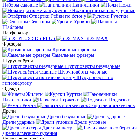
Наборы садовые
Напильники
Ножи
Ножницы по металлу ручные
Отвёртки
Рейки по бетону
Рулетки
Секаторы
Уровни
Шаблоны
Перфораторы
SDS-PLUS
SDS-MAX
Фрезеры
Кромочные фрезеры
Ламельные фрезеры
Шуруповёрты
Шуруповёрты безударные
Шуруповёрты ударные
Шуруповёрты по
гипсокартону
Одежда
Жилеты
Куртки
Наколенники
Перчатки
Подтяжки
Ремни
Защитный инвентарь
Дрели
Дрели безударные
Дрели ударные
Дрели угловые
Дрели-миксеры
Дрели алмазного бурения
Дрели-шуруповёрты