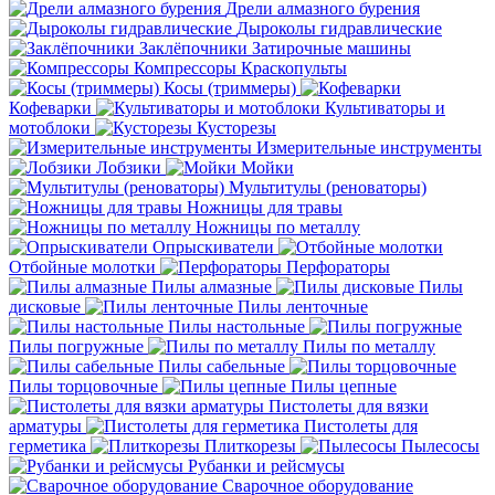
Дрели алмазного бурения
Дыроколы гидравлические
Заклёпочники
Затирочные машины
Компрессоры
Краскопульты
Косы (триммеры)
Кофеварки
Культиваторы и
мотоблоки
Кусторезы
Измерительные инструменты
Лобзики
Мойки
Мультитулы (реноваторы)
Ножницы для травы
Ножницы по металлу
Опрыскиватели
Отбойные молотки
Перфораторы
Пилы алмазные
Пилы
дисковые
Пилы ленточные
Пилы настольные
Пилы погружные
Пилы по металлу
Пилы сабельные
Пилы торцовочные
Пилы цепные
Пистолеты для вязки
арматуры
Пистолеты для
герметика
Плиткорезы
Пылесосы
Рубанки и рейсмусы
Сварочное оборудование