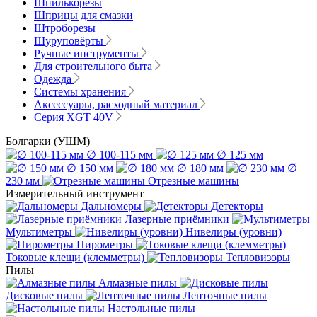
Шпилькорезы
Шприцы для смазки
Штроборезы
Шуруповёрты
Ручные инструменты
Для строительного быта
Одежда
Системы хранения
Аксессуары, расходный материал
Серия XGT 40V
Болгарки (УШМ)
∅ 100-115 мм
∅ 125 мм
∅ 150 мм
∅ 180 мм
∅
230 мм
Отрезные машины
Измерительный инструмент
Дальномеры
Детекторы
Лазерные приёмники
Мультиметры
Нивелиры (уровни)
Пирометры
Токовые клещи (клемметры)
Тепловизоры
Пилы
Алмазные пилы
Дисковые пилы
Ленточные пилы
Настольные пилы