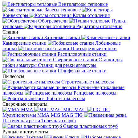
Вентиляторы тепловые
Завесы тепловые
Конвекторы
Котлы отопления
Обогреватели
Пушки
тепловые
Радиаторы отопления
Станки
Заточные станки
Камнерезные станки
Лобзиковые
станки
Плиткорезные станки
Распиловочные станки
Сверлильные станки
Станки для
гибки арматуры
Станки для резки арматуры
Шлифовальные станки
Пылесосы
Строительные пылесосы
Ручные/вертикальные
пылесосы
Ранцевые пылесосы
Роботы-пылесосы
Сварочные аппараты
MMA
MIG-MAG
TIG
Мультисистемы ММА MIG MAG TIG
Плазменная резка
Точечная сварка
Cварка пластиковых труб
Ручные инструменты
Зажимы
Ключи