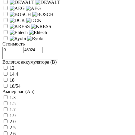
Стоимость
Вольтаж аккумулятора (В)
12
14.4
18
18/54
Ампер час (Ач)
1.3
1.5
1.7
1.9
2.0
2.5
2.6