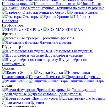
Наборы садовые
Напильники
Ножи
Ножницы по металлу ручные
Отвёртки
Рейки по бетону
Рулетки
Секаторы
Уровни
Шаблоны
Перфораторы
SDS-PLUS
SDS-MAX
Фрезеры
Кромочные фрезеры
Ламельные фрезеры
Шуруповёрты
Шуруповёрты безударные
Шуруповёрты ударные
Шуруповёрты по
гипсокартону
Одежда
Жилеты
Куртки
Наколенники
Перчатки
Подтяжки
Ремни
Защитный инвентарь
Дрели
Дрели безударные
Дрели ударные
Дрели угловые
Дрели-миксеры
Дрели алмазного бурения
Дрели-шуруповёрты