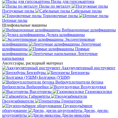
Пилы для гипсокартона
Пилы по металлу
Погружные пилы
Сабельные пилы
Торцовочные пилы
Цепные пилы
Шлифовальные машины
Вибрационные шлифмашины
Дельта шлифмашины
Эксцентриковые
шлифмашины
Ленточные
шлифмашины
Прямые
шлифмашины
Ленточные
напильники
Аксессуары, расходный материал
Аккумуляторный инструмент
Бензобуры
Бензорезы
Болгарки (УШМ)
Виброуплотнители бетона
Виброплиты
Виброрейки
Воздуходувки
Высоторезы
Газонокосилки
Гайковёрты
Гвоздезабиватели
Генераторы
Грузоподъёмное
оборудование
Дрели, дрели-
шуруповёрты
Дрели-миксеры