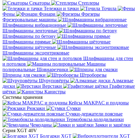
Секаторы
Степлеры
Тележки и тачки
Точила
Фены
Фонари
Фрезеры
Фрезеровальные машины
Шлифмашины вибрационные
Шлифмашины ленточные
Шлифмашины по бетону
Шлифмашины прямые
Шлифмашины щёточные
Шлифмашины эксцентриковые
Шлифмашины для стен
и потолков
Машины
полировальные
Шовнарезчики
Шприцы для смазки
Штроборезы
Шуруповёрты
Алмазные
диски
Верстаки
Графитовые
щётки
Канистры
Системы хранения
Кейсы MAKPAC и поддоны
Рюкзаки
Сумки
Сумки-держатели поясные
Термобоксы-холодильники
Чемоданы
Замки и защёлки
Серия XGT 40V
Болгарки XGT