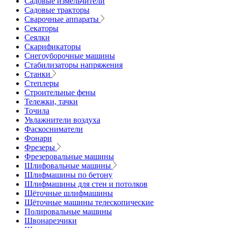
Садовые измельчители
Садовые тракторы
Сварочные аппараты
Секаторы
Сеялки
Скарификаторы
Снегоуборочные машины
Стабилизаторы напряжения
Станки
Степлеры
Строительные фены
Тележки, тачки
Точила
Увлажнители воздуха
Фаскосниматели
Фонари
Фрезеры
Фрезеровальные машины
Шлифовальные машины
Шлифмашины по бетону
Шлифмашины для стен и потолков
Щёточные шлифмашины
Щёточные машины телескопические
Полировальные машины
Швонарезчики