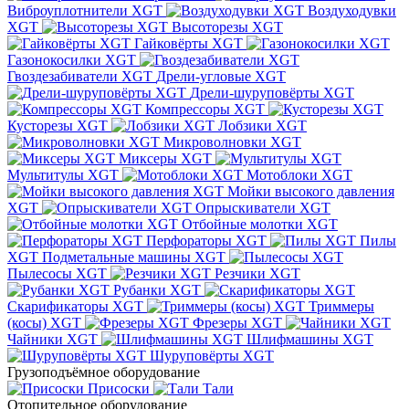
Виброуплотнители XGT
Воздуходувки
XGT
Высоторезы XGT
Гайковёрты XGT
Газонокосилки XGT
Гвоздезабиватели XGT
Дрели-угловые XGT
Дрели-шуруповёрты XGT
Компрессоры XGT
Кусторезы XGT
Лобзики XGT
Микроволновки XGT
Миксеры XGT
Мультитулы XGT
Мотоблоки XGT
Мойки высокого давления
XGT
Опрыскиватели XGT
Отбойные молотки XGT
Перфораторы XGT
Пилы
XGT
Подметальные машины XGT
Пылесосы XGT
Резчики XGT
Рубанки XGT
Скарификаторы XGT
Триммеры
(косы) XGT
Фрезеры XGT
Чайники XGT
Шлифмашины XGT
Шуруповёрты XGT
Грузоподъёмное оборудование
Присоски
Тали
Отопительное оборудование