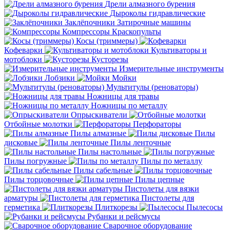
Дрели алмазного бурения
Дыроколы гидравлические
Заклёпочники
Затирочные машины
Компрессоры
Краскопульты
Косы (триммеры)
Кофеварки
Культиваторы и
мотоблоки
Кусторезы
Измерительные инструменты
Лобзики
Мойки
Мультитулы (реноваторы)
Ножницы для травы
Ножницы по металлу
Опрыскиватели
Отбойные молотки
Перфораторы
Пилы алмазные
Пилы
дисковые
Пилы ленточные
Пилы настольные
Пилы погружные
Пилы по металлу
Пилы сабельные
Пилы торцовочные
Пилы цепные
Пистолеты для вязки
арматуры
Пистолеты для
герметика
Плиткорезы
Пылесосы
Рубанки и рейсмусы
Сварочное оборудование