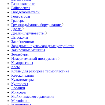
Газонокосилки
Гайковёрты
Гвоздезабиватели
Генераторы
Граверы
Грузоподъёмное оборудование
Дрели
Дрели-шуруповёрты
Дыроколы
Заклёпочники
Зарядные и пуско-зарядные устройства
Затирочные машины
Землебуры
Измерительный инструмент
Компрессоры
Косы
Котлы для разогрева термопластика
Краскопульты
Культиваторы
Кусторезы
Лобзики
Миксеры
Мойки высокого давления
Мотоблоки
Мотопомпы