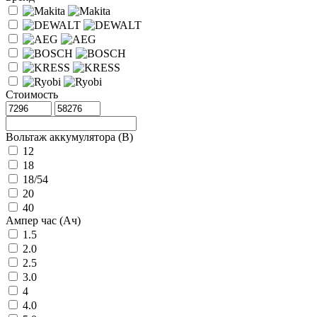
Стоимость
Вольтаж аккумулятора (В)
12
18
18/54
20
40
Ампер час (Ач)
1.5
2.0
2.5
3.0
4
4.0