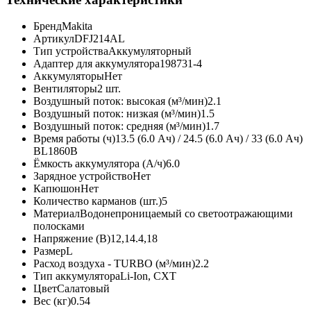
Бренд
Makita
Артикул
DFJ214AL
Тип устройства
Аккумуляторный
Адаптер для аккумулятора
198731-4
Аккумуляторы
Нет
Вентиляторы
2 шт.
Воздушный поток: высокая (м³/мин)
2.1
Воздушный поток: низкая (м³/мин)
1.5
Воздушный поток: средняя (м³/мин)
1.7
Время работы (ч)
13.5 (6.0 Ач) / 24.5 (6.0 Ач) / 33 (6.0 Ач)
BL1860B
Ёмкость аккумулятора (А/ч)
6.0
Зарядное устройство
Нет
Капюшон
Нет
Количество карманов (шт.)
5
Материал
Водонепроницаемый cо светоотражающими
полосками
Напряжение (В)
12,14.4,18
Размер
L
Расход воздуха - TURBO (м³/мин)
2.2
Тип аккумулятора
Li-Ion, CXT
Цвет
Салатовый
Вес (кг)
0.54