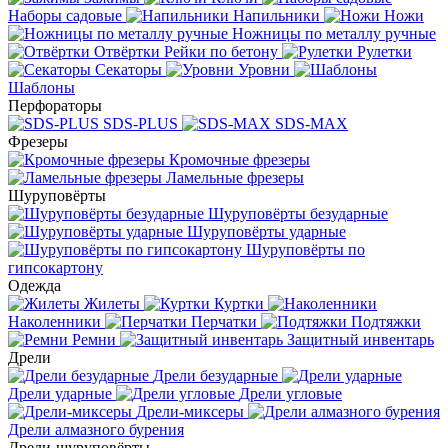
Наборы садовые
Напильники
Ножи
Ножницы по металлу ручные
Отвёртки
Рейки по бетону
Рулетки
Секаторы
Уровни
Шаблоны
Перфораторы
SDS-PLUS
SDS-MAX
Фрезеры
Кромочные фрезеры
Ламельные фрезеры
Шуруповёрты
Шуруповёрты безударные
Шуруповёрты ударные
Шуруповёрты по
гипсокартону
Одежда
Жилеты
Куртки
Наколенники
Перчатки
Подтяжки
Ремни
Защитный инвентарь
Дрели
Дрели безударные
Дрели ударные
Дрели угловые
Дрели-миксеры
Дрели алмазного бурения
Дрели-шуруповёрты