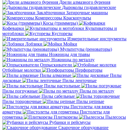
Дрели алмазного бурения
Дыроколы гидравлические
Заклёпочники
Затирочные машины
Компрессоры
Краскопульты
Косы (триммеры)
Кофеварки
Культиваторы и
мотоблоки
Кусторезы
Измерительные инструменты
Лобзики
Мойки
Мультитулы (реноваторы)
Ножницы для травы
Ножницы по металлу
Опрыскиватели
Отбойные молотки
Перфораторы
Пилы алмазные
Пилы
дисковые
Пилы ленточные
Пилы настольные
Пилы погружные
Пилы по металлу
Пилы сабельные
Пилы торцовочные
Пилы цепные
Пистолеты для вязки
арматуры
Пистолеты для
герметика
Плиткорезы
Пылесосы
Рубанки и рейсмусы
Сварочное оборудование