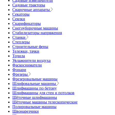
Садовые измельчители
Садовые тракторы
Сварочные аппараты
Секаторы
Сеялки
Скарификаторы
Снегоуборочные машины
Стабилизаторы напряжения
Станки
Степлеры
Строительные фены
Тележки, тачки
Точила
Увлажнители воздуха
Фаскосниматели
Фонари
Фрезеры
Фрезеровальные машины
Шлифовальные машины
Шлифмашины по бетону
Шлифмашины для стен и потолков
Щёточные шлифмашины
Щёточные машины телескопические
Полировальные машины
Швонарезчики