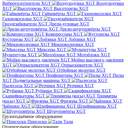
Виброуплотнители XGT
Воздуходувки
XGT
Высоторезы XGT
Гайковёрты XGT
Газонокосилки XGT
Гвоздезабиватели XGT
Дрели-угловые XGT
Дрели-шуруповёрты XGT
Компрессоры XGT
Кусторезы XGT
Лобзики XGT
Микроволновки XGT
Миксеры XGT
Мультитулы XGT
Мотоблоки XGT
Мойки высокого давления
XGT
Опрыскиватели XGT
Отбойные молотки XGT
Перфораторы XGT
Пилы
XGT
Подметальные машины XGT
Пылесосы XGT
Резчики XGT
Рубанки XGT
Скарификаторы XGT
Триммеры
(косы) XGT
Фрезеры XGT
Чайники XGT
Шлифмашины XGT
Шуруповёрты XGT
Грузоподъёмное оборудование
Присоски
Тали
Отопительное оборудование