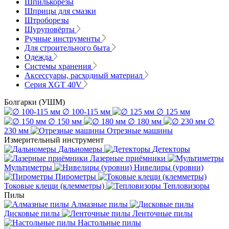
Шпилькорезы
Шприцы для смазки
Штроборезы
Шуруповёрты
Ручные инструменты
Для строительного быта
Одежда
Системы хранения
Аксессуары, расходный материал
Серия XGT 40V
Болгарки (УШМ)
∅ 100-115 мм
∅ 125 мм
∅ 150 мм
∅ 180 мм
∅
230 мм
Отрезные машины
Измерительный инструмент
Дальномеры
Детекторы
Лазерные приёмники
Мультиметры
Нивелиры (уровни)
Пирометры
Токовые клещи (клемметры)
Тепловизоры
Пилы
Алмазные пилы
Дисковые пилы
Ленточные пилы
Настольные пилы