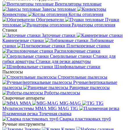
Вентиляторы тепловые
Завесы тепловые
Конвекторы
Котлы отопления
Обогреватели
Пушки
тепловые
Радиаторы отопления
Станки
Заточные станки
Камнерезные станки
Лобзиковые
станки
Плиткорезные станки
Распиловочные станки
Сверлильные станки
Станки для
гибки арматуры
Станки для резки арматуры
Шлифовальные станки
Пылесосы
Строительные пылесосы
Ручные/вертикальные
пылесосы
Ранцевые пылесосы
Роботы-пылесосы
Сварочные аппараты
MMA
MIG-MAG
TIG
Мультисистемы ММА MIG MAG TIG
Плазменная резка
Точечная сварка
Cварка пластиковых труб
Ручные инструменты
Зажимы
Ключи