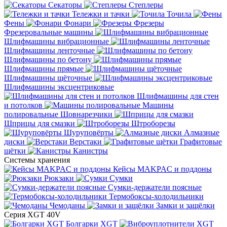
Секаторы
Степлеры
Тележки и тачки
Точила
Фены
Фонари
Фрезеры
Фрезеровальные машины
Шлифмашины вибрационные
Шлифмашины ленточные
Шлифмашины по бетону
Шлифмашины прямые
Шлифмашины щёточные
Шлифмашины эксцентриковые
Шлифмашины для стен
и потолков
Машины
полировальные
Шовнарезчики
Шприцы для смазки
Штроборезы
Шуруповёрты
Алмазные
диски
Верстаки
Графитовые
щётки
Канистры
Системы хранения
Кейсы MAKPAC и поддоны
Рюкзаки
Сумки
Сумки-держатели поясные
Термобоксы-холодильники
Чемоданы
Замки и защёлки
Серия XGT 40V
Болгарки XGT