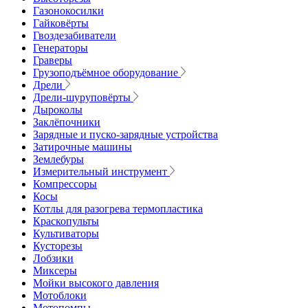
Газонокосилки
Гайковёрты
Гвоздезабиватели
Генераторы
Граверы
Грузоподъёмное оборудование
Дрели
Дрели-шуруповёрты
Дыроколы
Заклёпочники
Зарядные и пуско-зарядные устройства
Затирочные машины
Землебуры
Измерительный инструмент
Компрессоры
Косы
Котлы для разогрева термопластика
Краскопульты
Культиваторы
Кусторезы
Лобзики
Миксеры
Мойки высокого давления
Мотоблоки
Мотопомпы