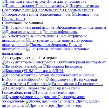
Пилы для гипсокартона
Пилы по металлу
Погружные пилы
Сабельные пилы
Торцовочные пилы
Цепные пилы
Шлифовальные машины
Вибрационные шлифмашины
Дельта шлифмашины
Эксцентриковые
шлифмашины
Ленточные
шлифмашины
Прямые
шлифмашины
Ленточные
напильники
Аксессуары, расходный материал
Аккумуляторный инструмент
Бензобуры
Бензорезы
Болгарки (УШМ)
Виброуплотнители бетона
Виброплиты
Виброрейки
Воздуходувки
Высоторезы
Газонокосилки
Гайковёрты
Гвоздезабиватели
Генераторы
Грузоподъёмное
оборудование
Дрели, дрели-
шуруповёрты
Дрели-миксеры