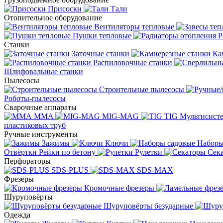
Присоски
Тали
Отопительное оборудование
Вентиляторы тепловые
Пушки тепловые
Р
Станки
Заточные станки
Ка
Распиловочные станки
Шлифовальные станки
Пылесосы
Строительные пылесосы
Роботы-пылесосы
Сварочные аппараты
MMA
MIG-MAG
TIG
Мультисис
пластиковых труб
Ручные инструменты
Зажимы
Ключи
Наборы
Отвёртки
Рейки по бетону
Рулетки
Сек
Перфораторы
SDS-PLUS
SDS-MAX
Фрезеры
Кромочные фрезеры
Шуруповёрты
Шуруповёрты безударные
Одежда