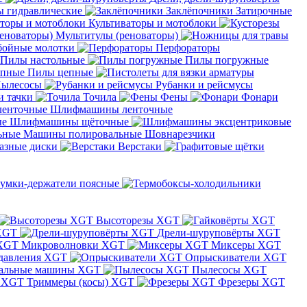
 гидравлические
Заклёпочники
Затирочные
Культиваторы и мотоблоки
Мультитулы (реноваторы)
бойные молотки
Перфораторы
Пилы настольные
Пилы погружные
Пилы цепные
ылесосы
Рубанки и рейсмусы
и тачки
Точила
Фены
Фонари
Шлифмашины ленточные
Шлифмашины щёточные
Машины полировальные
Шовнарезчики
азные диски
Верстаки
умки-держатели поясные
Высоторезы XGT
XGT
Дрели-шуруповёрты XGT
Микроволновки XGT
Миксеры XGT
давления XGT
Опрыскиватели XGT
альные машины XGT
Пылесосы XGT
Триммеры (косы) XGT
Фрезеры XGT