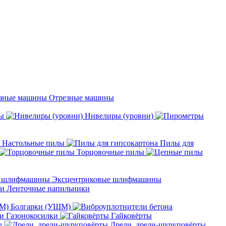
Отрезные машины
ы
Нивелиры (уровни)
Настольные пилы
Пилы для
Торцовочные пилы
Эксцентриковые шлифмашины
Ленточные напильники
Болгарки (УШМ)
Газонокосилки
Гайковёрты
е
Дрели, дрели-шуруповёрты