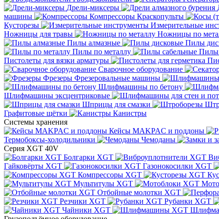
Дрели-миксеры
машины
Компрессоры
Краскопульты
Кусторезы
Измерительные инс
Ножницы для травы
Ножницы по мета
Пилы алмазные
Пилы дис
Пилы по металлу
Пилы
Пистолеты для вязки арматуры
Пис
Сварочное оборудование
Фрезеры
Фрезеровальные машины
Шлифмашины по бетону
Шлифмашины эксцентриковые
Шприцы для смазки
Штр
Графитовые щётки
Канистры
Системы хранения
Кейсы MAKPAC и поддоны
Термобоксы-холодильники
Чемоданы
Серия XGT 40V
Болгарки XGT
Ви
Гайковёрты XGT
Газонокосилки XGT
Компрессоры XGT
Ку
Мультитулы XGT
Мото
Отбойные молотки XGT
Резчики XGT
Рубанки XGT
Чайники XGT
Шлифм
Грузоподъёмное оборудование