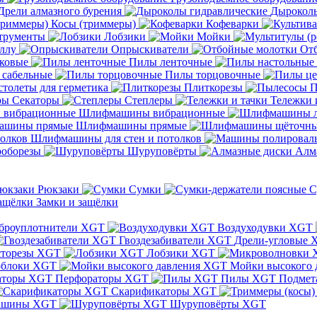
Дрели алмазного бурения
Дыроколы
Косы (триммеры)
Кофеварки
трументы
Лобзики
Мойки
ллу
Опрыскиватели
От
ковые
Пилы ленточные
 сабельные
Пилы торцовочные
толеты для герметика
Плиткорезы
П
Секаторы
Степлеры
Тележки 
Шлифмашины вибрационные
Шлифмашины прямые
Шлифмашины для стен и потолков
оборезы
Шуруповёрты
Алм
Рюкзаки
Сумки
С
Замки и защёлки
броуплотнители XGT
Воздуходувки XGT
Гвоздезабиватели XGT
Дрели-угловые 
сторезы XGT
Лобзики XGT
блоки XGT
Мойки высокого 
Перфораторы XGT
Пилы XGT
Подмет
Скарификаторы XGT
ашины XGT
Шуруповёрты XGT