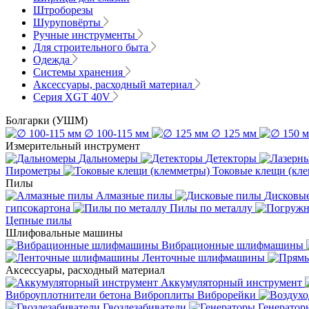
Штроборезы
Шуруповёрты
Ручные инструменты
Для строительного быта
Одежда
Системы хранения
Аксессуары, расходный материал
Серия XGT 40V
Болгарки (УШМ)
∅ 100-115 мм
∅ 125 мм
Измерительный инструмент
Дальномеры
Детекторы
Пирометры
Токовые клещи (кл
Пилы
Алмазные пилы
Дисковы
гипсокартона
Пилы по металлу
Цепные пилы
Шлифовальные машины
Вибрационные шлифмашины
Ленточные шлифмашины
Аксессуары, расходный материал
Аккумуляторный инструмент
Виброуплотнители бетона
Виброплиты
Виброрейки
Гвоздезабиватели
Генератор