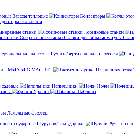
Завесы тепловые
Конвекторы
адиаторы отопления
мнерезные станки
Лобзиковые станки
Сверлильные станки
Станки для гибки арматуры
Стан
Ручные/вертикальные пылесосы
темы ММА MIG MAG TIG
Плазменная резка
 садовые
Напильники
Ножи
аторы
Уровни
Шаблоны
Ламельные фрезеры
Шуруповёрты ударные