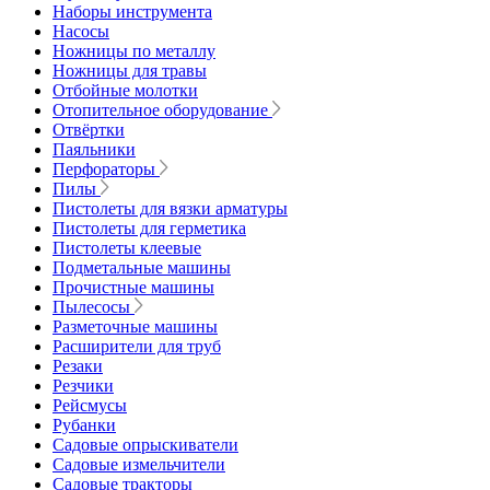
Наборы инструмента
Насосы
Ножницы по металлу
Ножницы для травы
Отбойные молотки
Отопительное оборудование
Отвёртки
Паяльники
Перфораторы
Пилы
Пистолеты для вязки арматуры
Пистолеты для герметика
Пистолеты клеевые
Подметальные машины
Прочистные машины
Пылесосы
Разметочные машины
Расширители для труб
Резаки
Резчики
Рейсмусы
Рубанки
Садовые опрыскиватели
Садовые измельчители
Садовые тракторы