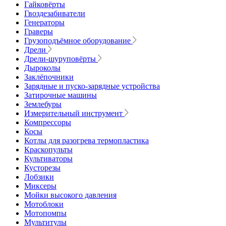
Гайковёрты
Гвоздезабиватели
Генераторы
Граверы
Грузоподъёмное оборудование
Дрели
Дрели-шуруповёрты
Дыроколы
Заклёпочники
Зарядные и пуско-зарядные устройства
Затирочные машины
Землебуры
Измерительный инструмент
Компрессоры
Косы
Котлы для разогрева термопластика
Краскопульты
Культиваторы
Кусторезы
Лобзики
Миксеры
Мойки высокого давления
Мотоблоки
Мотопомпы
Мультитулы