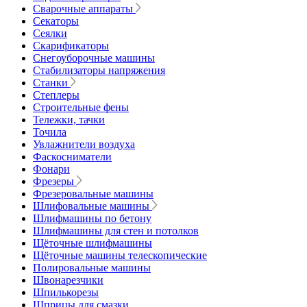
Сварочные аппараты
Секаторы
Сеялки
Скарификаторы
Снегоуборочные машины
Стабилизаторы напряжения
Станки
Степлеры
Строительные фены
Тележки, тачки
Точила
Увлажнители воздуха
Фаскосниматели
Фонари
Фрезеры
Фрезеровальные машины
Шлифовальные машины
Шлифмашины по бетону
Шлифмашины для стен и потолков
Щёточные шлифмашины
Щёточные машины телескопические
Полировальные машины
Швонарезчики
Шпилькорезы
Шприцы для смазки