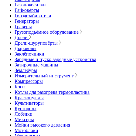
Газонокосилки
Гайковёрты
Гвоздезабиватели
Генераторы
Граверы
Грузоподъёмное оборудование
Дрели
Дрели-шуруповёрты
Дыроколы
Заклёпочники
Зарядные и пуско-зарядные устройства
Затирочные машины
Землебуры
Измерительный инструмент
Компрессоры
Косы
Котлы для разогрева термопластика
Краскопульты
Культиваторы
Кусторезы
Лобзики
Миксеры
Мойки высокого давления
Мотоблоки
Мотопомпы