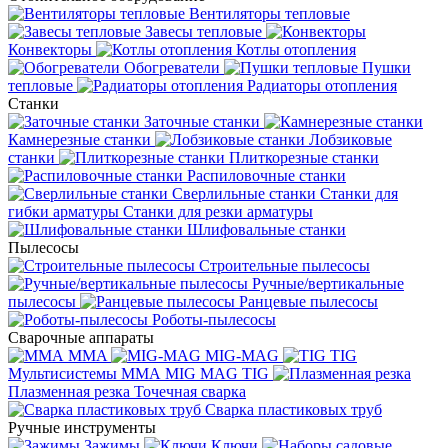
Вентиляторы тепловые
Завесы тепловые
Конвекторы
Котлы отопления
Обогреватели
Пушки
тепловые
Радиаторы отопления
Станки
Заточные станки
Камнерезные станки
Лобзиковые
станки
Плиткорезные станки
Распиловочные станки
Сверлильные станки
Станки для
гибки арматуры
Станки для резки арматуры
Шлифовальные станки
Пылесосы
Строительные пылесосы
Ручные/вертикальные
пылесосы
Ранцевые пылесосы
Роботы-пылесосы
Сварочные аппараты
MMA
MIG-MAG
TIG
Мультисистемы ММА MIG MAG TIG
Плазменная резка
Точечная сварка
Cварка пластиковых труб
Ручные инструменты
Зажимы
Ключи