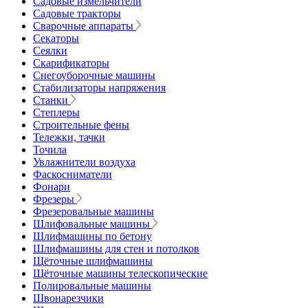
Садовые измельчители
Садовые тракторы
Сварочные аппараты
Секаторы
Сеялки
Скарификаторы
Снегоуборочные машины
Стабилизаторы напряжения
Станки
Степлеры
Строительные фены
Тележки, тачки
Точила
Увлажнители воздуха
Фаскосниматели
Фонари
Фрезеры
Фрезеровальные машины
Шлифовальные машины
Шлифмашины по бетону
Шлифмашины для стен и потолков
Щёточные шлифмашины
Щёточные машины телескопические
Полировальные машины
Швонарезчики