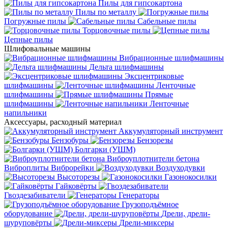
Пилы для гипсокартона
Пилы по металлу
Погружные пилы
Сабельные пилы
Торцовочные пилы
Цепные пилы
Шлифовальные машины
Вибрационные шлифмашины
Дельта шлифмашины
Эксцентриковые
шлифмашины
Ленточные
шлифмашины
Прямые
шлифмашины
Ленточные
напильники
Аксессуары, расходный материал
Аккумуляторный инструмент
Бензобуры
Бензорезы
Болгарки (УШМ)
Виброуплотнители бетона
Виброплиты
Виброрейки
Воздуходувки
Высоторезы
Газонокосилки
Гайковёрты
Гвоздезабиватели
Генераторы
Грузоподъёмное
оборудование
Дрели, дрели-
шуруповёрты
Дрели-миксеры