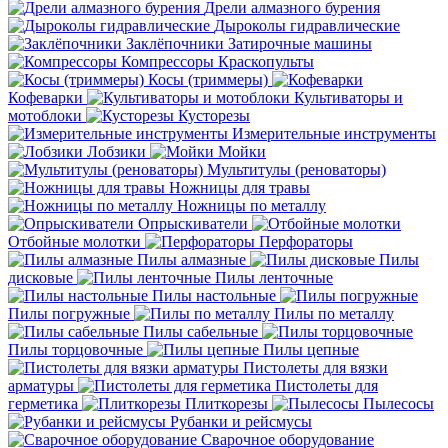
Дрели алмазного бурения
Дыроколы гидравлические
Заклёпочники
Затирочные машины
Компрессоры
Краскопульты
Косы (триммеры)
Кофеварки
Культиваторы и
мотоблоки
Кусторезы
Измерительные инструменты
Лобзики
Мойки
Мультитулы (реноваторы)
Ножницы для травы
Ножницы по металлу
Опрыскиватели
Отбойные молотки
Перфораторы
Пилы алмазные
Пилы
дисковые
Пилы ленточные
Пилы настольные
Пилы погружные
Пилы по металлу
Пилы сабельные
Пилы торцовочные
Пилы цепные
Пистолеты для вязки
арматуры
Пистолеты для
герметика
Плиткорезы
Пылесосы
Рубанки и рейсмусы
Сварочное оборудование