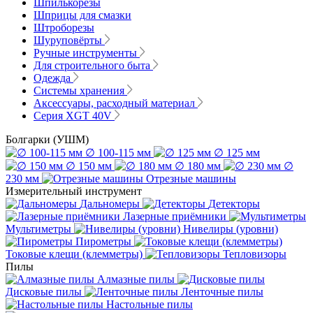
Шпилькорезы
Шприцы для смазки
Штроборезы
Шуруповёрты
Ручные инструменты
Для строительного быта
Одежда
Системы хранения
Аксессуары, расходный материал
Серия XGT 40V
Болгарки (УШМ)
∅ 100-115 мм
∅ 125 мм
∅ 150 мм
∅ 180 мм
∅
230 мм
Отрезные машины
Измерительный инструмент
Дальномеры
Детекторы
Лазерные приёмники
Мультиметры
Нивелиры (уровни)
Пирометры
Токовые клещи (клемметры)
Тепловизоры
Пилы
Алмазные пилы
Дисковые пилы
Ленточные пилы
Настольные пилы