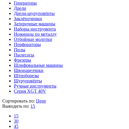
Генераторы
Дрели
Дрели-шуруповёрты
Заклёпочники
Затирочные машины
Наборы инструмента
Ножницы по металлу
Отбойные молотки
Перфораторы
Пилы
Пылесосы
Фрезеры
Шлифовальные машины
Швонарезчики
Штроборезы
Шуруповёрты
Ручные инструменты
Серия XGT 40V
Сортировать по:
Цене
Выводить по:
15
15
30
45