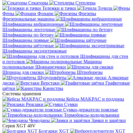
Секаторы
Степлеры
Тележки и тачки
Точила
Фены
Фонари
Фрезеры
Фрезеровальные машины
Шлифмашины вибрационные
Шлифмашины ленточные
Шлифмашины по бетону
Шлифмашины прямые
Шлифмашины щёточные
Шлифмашины эксцентриковые
Шлифмашины для стен
и потолков
Машины
полировальные
Шовнарезчики
Шприцы для смазки
Штроборезы
Шуруповёрты
Алмазные
диски
Верстаки
Графитовые
щётки
Канистры
Системы хранения
Кейсы MAKPAC и поддоны
Рюкзаки
Сумки
Сумки-держатели поясные
Термобоксы-холодильники
Чемоданы
Замки и защёлки
Серия XGT 40V
Болгарки XGT