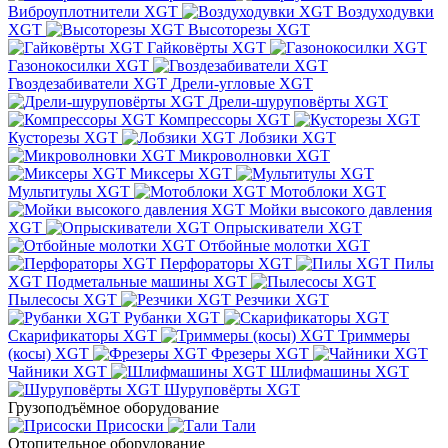
Виброуплотнители XGT
Воздуходувки
XGT
Высоторезы XGT
Гайковёрты XGT
Газонокосилки XGT
Гвоздезабиватели XGT
Дрели-угловые XGT
Дрели-шуруповёрты XGT
Компрессоры XGT
Кусторезы XGT
Лобзики XGT
Микроволновки XGT
Миксеры XGT
Мультитулы XGT
Мотоблоки XGT
Мойки высокого давления
XGT
Опрыскиватели XGT
Отбойные молотки XGT
Перфораторы XGT
Пилы
XGT
Подметальные машины XGT
Пылесосы XGT
Резчики XGT
Рубанки XGT
Скарификаторы XGT
Триммеры
(косы) XGT
Фрезеры XGT
Чайники XGT
Шлифмашины XGT
Шуруповёрты XGT
Грузоподъёмное оборудование
Присоски
Тали
Отопительное оборудование