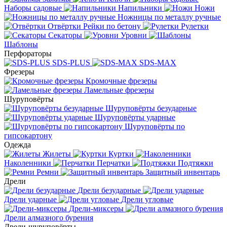
Наборы садовые
Напильники
Ножи
Ножницы по металлу ручные
Отвёртки
Рейки по бетону
Рулетки
Секаторы
Уровни
Шаблоны
Перфораторы
SDS-PLUS
SDS-MAX
Фрезеры
Кромочные фрезеры
Ламельные фрезеры
Шуруповёрты
Шуруповёрты безударные
Шуруповёрты ударные
Шуруповёрты по
гипсокартону
Одежда
Жилеты
Куртки
Наколенники
Перчатки
Подтяжки
Ремни
Защитный инвентарь
Дрели
Дрели безударные
Дрели ударные
Дрели угловые
Дрели-миксеры
Дрели алмазного бурения
Дрели-шуруповёрты