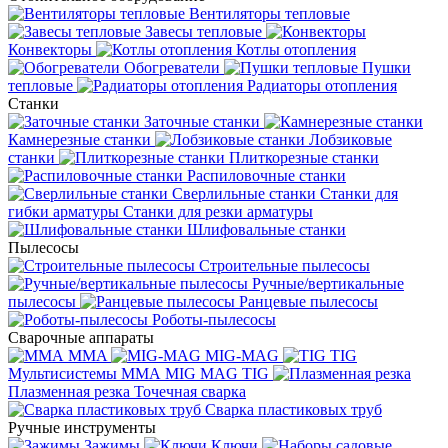
Вентиляторы тепловые
Завесы тепловые
Конвекторы
Котлы отопления
Обогреватели
Пушки
тепловые
Радиаторы отопления
Станки
Заточные станки
Камнерезные станки
Лобзиковые
станки
Плиткорезные станки
Распиловочные станки
Сверлильные станки
Станки для
гибки арматуры
Станки для резки арматуры
Шлифовальные станки
Пылесосы
Строительные пылесосы
Ручные/вертикальные
пылесосы
Ранцевые пылесосы
Роботы-пылесосы
Сварочные аппараты
MMA
MIG-MAG
TIG
Мультисистемы ММА MIG MAG TIG
Плазменная резка
Точечная сварка
Cварка пластиковых труб
Ручные инструменты
Зажимы
Ключи