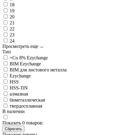
18
19
20
21
22
23
24
Просмотреть еще
Тип
+Co 8% Ezychange
BIM Ezychange
BIM для листового металла
Ezychange
HSS
HSS-TiN
алмазная
биметаллическая
твердосплавная
В наличии
Показать
0
товаров:
Похожие товары