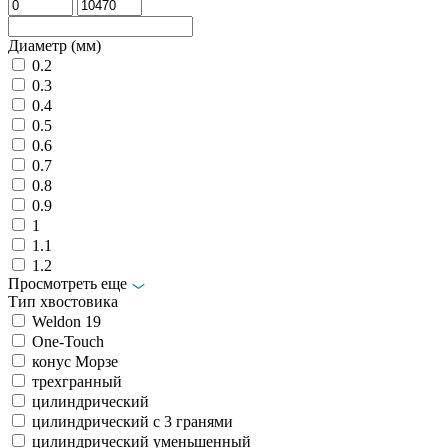
Диаметр (мм)
0.2
0.3
0.4
0.5
0.6
0.7
0.8
0.9
1
1.1
1.2
Просмотреть еще
Тип хвостовика
Weldon 19
Оne-Touch
конус Морзе
трехгранный
цилиндрический
цилиндрический с 3 гранями
цилиндрический уменьшенный