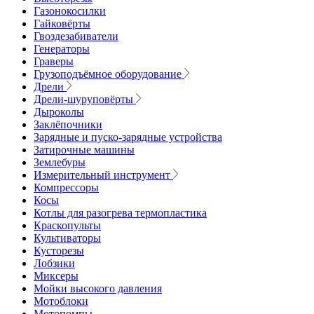
Газонокосилки
Гайковёрты
Гвоздезабиватели
Генераторы
Граверы
Грузоподъёмное оборудование
Дрели
Дрели-шуруповёрты
Дыроколы
Заклёпочники
Зарядные и пуско-зарядные устройства
Затирочные машины
Землебуры
Измерительный инструмент
Компрессоры
Косы
Котлы для разогрева термопластика
Краскопульты
Культиваторы
Кусторезы
Лобзики
Миксеры
Мойки высокого давления
Мотоблоки
Мотопомпы