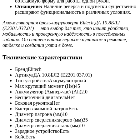
обтекаемую форму для работы одной рукой.
Оснащение:
Наличие реверса и подсветки существенно
расширяют функциональность в различных условиях.
Аккумуляторная дрель-шуруповёрт Elitech ДА 10.8БЛ2
(E2201.037.01) — это выбор для тех, кто ценит удобство,
мобильность и проверенную надёжность в повседневных
задачах. Он станет вашим верным спутником в ремонте,
отделке и создании уюта в доме.
Технические характеристики
Бренд
Elitech
Артикул
ДА 10.8БЛ2 (E2201.037.01)
Тип устройства
Аккумуляторный
Max крутящий момент (Нм)
45
Аккумулятор (Ампер-час) (Ah)
2.0
Бесщёточный двигатель
Нет
Боковая рукоятка
Нет
Быстрозажимной патрон
Есть
Диаметр патрона (мм)
10
Диаметр сверления:дерево (мм)
35
Диаметр сверления:сталь (мм)
10
Зарядное устройство
Есть
Кейс
Есть