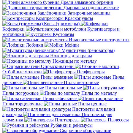
Дрели алмазного бурения
Дыроколы гидравлические
Заклёпочники
Затирочные машины
Компрессоры
Краскопульты
Косы (триммеры)
Кофеварки
Культиваторы и
мотоблоки
Кусторезы
Измерительные инструменты
Лобзики
Мойки
Мультитулы (реноваторы)
Ножницы для травы
Ножницы по металлу
Опрыскиватели
Отбойные молотки
Перфораторы
Пилы алмазные
Пилы
дисковые
Пилы ленточные
Пилы настольные
Пилы погружные
Пилы по металлу
Пилы сабельные
Пилы торцовочные
Пилы цепные
Пистолеты для вязки
арматуры
Пистолеты для
герметика
Плиткорезы
Пылесосы
Рубанки и рейсмусы
Сварочное оборудование