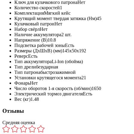
Ключ для кулачкового патрона
Нет
Количество скоростей
1
Комплектация
Мягкий кейс
Крутящий момент твердая затяжка (Нм)
45
Кулачковый патрон
Нет
Набор свёрл
Нет
Наличие аккумулятора
2 шт.
Напряжение (В)
10.8
Подсветка рабочей зоны
Есть
Размеры (ДxШxВ) (мм)
145x50x192
Реверс
Есть
Тип аккумулятора
Li-Ion (обойма)
Тип дрели
безударная
Тип патрона
быстрозажимной
Установки крутящегося момента
21
Фонарь
Нет
Число оборотов 1-я скорость (об/мин)
1650
Электрический тормоз двигателя
Есть
Вес (кг)
1.48
Отзывы
Средняя оценка