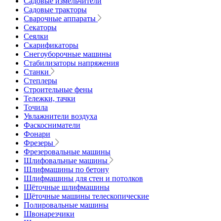
Садовые измельчители
Садовые тракторы
Сварочные аппараты
Секаторы
Сеялки
Скарификаторы
Снегоуборочные машины
Стабилизаторы напряжения
Станки
Степлеры
Строительные фены
Тележки, тачки
Точила
Увлажнители воздуха
Фаскосниматели
Фонари
Фрезеры
Фрезеровальные машины
Шлифовальные машины
Шлифмашины по бетону
Шлифмашины для стен и потолков
Щёточные шлифмашины
Щёточные машины телескопические
Полировальные машины
Швонарезчики