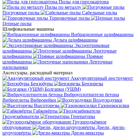
Пилы для гипсокартона
Пилы по металлу
Погружные пилы
Сабельные пилы
Торцовочные пилы
Цепные пилы
Шлифовальные машины
Вибрационные шлифмашины
Дельта шлифмашины
Эксцентриковые
шлифмашины
Ленточные
шлифмашины
Прямые
шлифмашины
Ленточные
напильники
Аксессуары, расходный материал
Аккумуляторный инструмент
Бензобуры
Бензорезы
Болгарки (УШМ)
Виброуплотнители бетона
Виброплиты
Виброрейки
Воздуходувки
Высоторезы
Газонокосилки
Гайковёрты
Гвоздезабиватели
Генераторы
Грузоподъёмное
оборудование
Дрели, дрели-
шуруповёрты
Дрели-миксеры