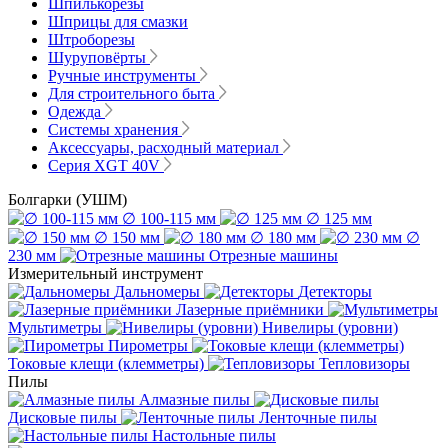
Шпилькорезы
Шприцы для смазки
Штроборезы
Шуруповёрты
Ручные инструменты
Для строительного быта
Одежда
Системы хранения
Аксессуары, расходный материал
Серия XGT 40V
Болгарки (УШМ)
∅ 100-115 мм
∅ 125 мм
∅ 150 мм
∅ 180 мм
∅
230 мм
Отрезные машины
Измерительный инструмент
Дальномеры
Детекторы
Лазерные приёмники
Мультиметры
Нивелиры (уровни)
Пирометры
Токовые клещи (клемметры)
Тепловизоры
Пилы
Алмазные пилы
Дисковые пилы
Ленточные пилы
Настольные пилы