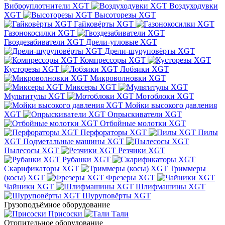
Виброуплотнители XGT
Воздуходувки
XGT
Высоторезы XGT
Гайковёрты XGT
Газонокосилки XGT
Гвоздезабиватели XGT
Дрели-угловые XGT
Дрели-шуруповёрты XGT
Компрессоры XGT
Кусторезы XGT
Лобзики XGT
Микроволновки XGT
Миксеры XGT
Мультитулы XGT
Мотоблоки XGT
Мойки высокого давления
XGT
Опрыскиватели XGT
Отбойные молотки XGT
Перфораторы XGT
Пилы
XGT
Подметальные машины XGT
Пылесосы XGT
Резчики XGT
Рубанки XGT
Скарификаторы XGT
Триммеры
(косы) XGT
Фрезеры XGT
Чайники XGT
Шлифмашины XGT
Шуруповёрты XGT
Грузоподъёмное оборудование
Присоски
Тали
Отопительное оборудование