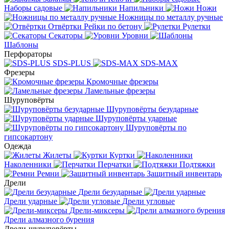
Наборы садовые
Напильники
Ножи
Ножницы по металлу ручные
Отвёртки
Рейки по бетону
Рулетки
Секаторы
Уровни
Шаблоны
Перфораторы
SDS-PLUS
SDS-MAX
Фрезеры
Кромочные фрезеры
Ламельные фрезеры
Шуруповёрты
Шуруповёрты безударные
Шуруповёрты ударные
Шуруповёрты по
гипсокартону
Одежда
Жилеты
Куртки
Наколенники
Перчатки
Подтяжки
Ремни
Защитный инвентарь
Дрели
Дрели безударные
Дрели ударные
Дрели угловые
Дрели-миксеры
Дрели алмазного бурения
Дрели-шуруповёрты