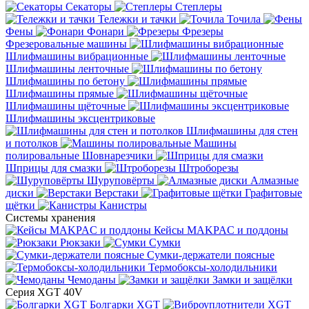
Секаторы
Степлеры
Тележки и тачки
Точила
Фены
Фонари
Фрезеры
Фрезеровальные машины
Шлифмашины вибрационные
Шлифмашины ленточные
Шлифмашины по бетону
Шлифмашины прямые
Шлифмашины щёточные
Шлифмашины эксцентриковые
Шлифмашины для стен
и потолков
Машины
полировальные
Шовнарезчики
Шприцы для смазки
Штроборезы
Шуруповёрты
Алмазные
диски
Верстаки
Графитовые
щётки
Канистры
Системы хранения
Кейсы MAKPAC и поддоны
Рюкзаки
Сумки
Сумки-держатели поясные
Термобоксы-холодильники
Чемоданы
Замки и защёлки
Серия XGT 40V
Болгарки XGT