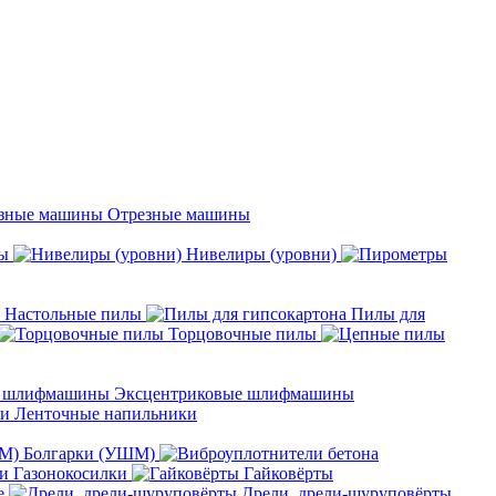
Отрезные машины
ы
Нивелиры (уровни)
Настольные пилы
Пилы для
Торцовочные пилы
Эксцентриковые шлифмашины
Ленточные напильники
Болгарки (УШМ)
Газонокосилки
Гайковёрты
е
Дрели, дрели-шуруповёрты