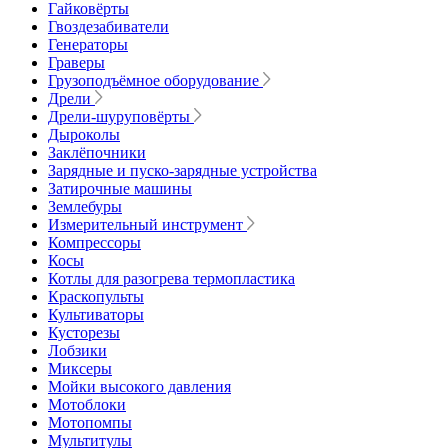
Гайковёрты
Гвоздезабиватели
Генераторы
Граверы
Грузоподъёмное оборудование
Дрели
Дрели-шуруповёрты
Дыроколы
Заклёпочники
Зарядные и пуско-зарядные устройства
Затирочные машины
Землебуры
Измерительный инструмент
Компрессоры
Косы
Котлы для разогрева термопластика
Краскопульты
Культиваторы
Кусторезы
Лобзики
Миксеры
Мойки высокого давления
Мотоблоки
Мотопомпы
Мультитулы