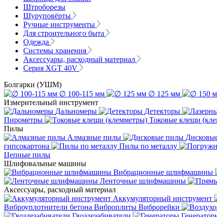
Штроборезы
Шуруповёрты
Ручные инструменты
Для строительного быта
Одежда
Системы хранения
Аксессуары, расходный материал
Серия XGT 40V
Болгарки (УШМ)
∅ 100-115 мм
∅ 125 мм
Измерительный инструмент
Дальномеры
Детекторы
Пирометры
Токовые клещи (кл
Пилы
Алмазные пилы
Дисковы
гипсокартона
Пилы по металлу
Цепные пилы
Шлифовальные машины
Вибрационные шлифмашины
Ленточные шлифмашины
Аксессуары, расходный материал
Аккумуляторный инструмент
Виброуплотнители бетона
Виброплиты
Виброрейки
Гвоздезабиватели
Генератор