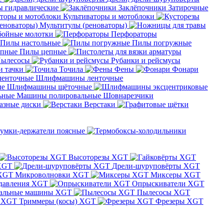
 гидравлические
Заклёпочники
Затирочные
Культиваторы и мотоблоки
Мультитулы (реноваторы)
бойные молотки
Перфораторы
Пилы настольные
Пилы погружные
Пилы цепные
ылесосы
Рубанки и рейсмусы
и тачки
Точила
Фены
Фонари
Шлифмашины ленточные
Шлифмашины щёточные
Машины полировальные
Шовнарезчики
азные диски
Верстаки
умки-держатели поясные
Высоторезы XGT
XGT
Дрели-шуруповёрты XGT
Микроволновки XGT
Миксеры XGT
давления XGT
Опрыскиватели XGT
альные машины XGT
Пылесосы XGT
Триммеры (косы) XGT
Фрезеры XGT