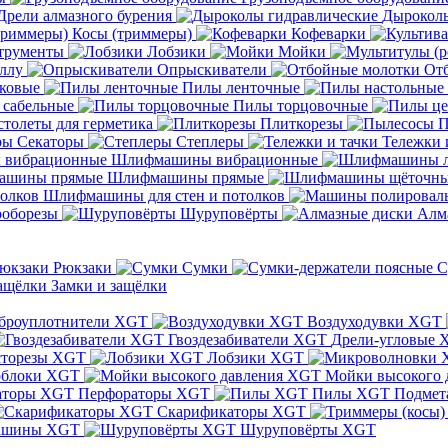
Дрели алмазного бурения
Дыроколы
Косы (триммеры)
Кофеварки
трументы
Лобзики
Мойки
ллу
Опрыскиватели
От
ковые
Пилы ленточные
 сабельные
Пилы торцовочные
толеты для герметика
Плиткорезы
П
Секаторы
Степлеры
Тележки 
Шлифмашины вибрационные
Шлифмашины прямые
Шлифмашины для стен и потолков
оборезы
Шуруповёрты
Алм
Рюкзаки
Сумки
С
Замки и защёлки
броуплотнители XGT
Воздуходувки XGT
Гвоздезабиватели XGT
Дрели-угловые 
сторезы XGT
Лобзики XGT
блоки XGT
Мойки высокого 
Перфораторы XGT
Пилы XGT
Подмет
Скарификаторы XGT
ашины XGT
Шуруповёрты XGT