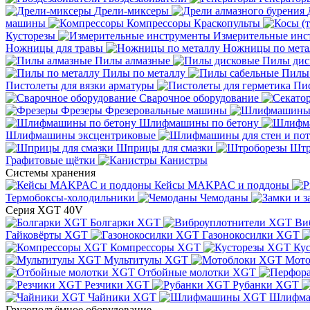
Дрели-миксеры
машины
Компрессоры
Краскопульты
Кусторезы
Измерительные инс
Ножницы для травы
Ножницы по мета
Пилы алмазные
Пилы дис
Пилы по металлу
Пилы
Пистолеты для вязки арматуры
Пис
Сварочное оборудование
Фрезеры
Фрезеровальные машины
Шлифмашины по бетону
Шлифмашины эксцентриковые
Шприцы для смазки
Штр
Графитовые щётки
Канистры
Системы хранения
Кейсы MAKPAC и поддоны
Термобоксы-холодильники
Чемоданы
Серия XGT 40V
Болгарки XGT
Ви
Гайковёрты XGT
Газонокосилки XGT
Компрессоры XGT
Ку
Мультитулы XGT
Мото
Отбойные молотки XGT
Резчики XGT
Рубанки XGT
Чайники XGT
Шлифм
Грузоподъёмное оборудование