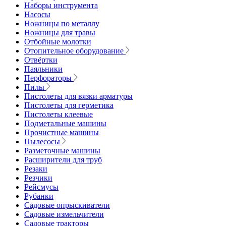
Наборы инструмента
Насосы
Ножницы по металлу
Ножницы для травы
Отбойные молотки
Отопительное оборудование
Отвёртки
Паяльники
Перфораторы
Пилы
Пистолеты для вязки арматуры
Пистолеты для герметика
Пистолеты клеевые
Подметальные машины
Прочистные машины
Пылесосы
Разметочные машины
Расширители для труб
Резаки
Резчики
Рейсмусы
Рубанки
Садовые опрыскиватели
Садовые измельчители
Садовые тракторы