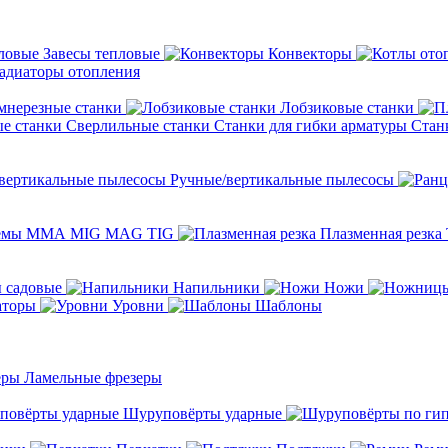
Завесы тепловые
Конвекторы
адиаторы отопления
мнерезные станки
Лобзиковые станки
Сверлильные станки
Станки для гибки арматуры
Стан
Ручные/вертикальные пылесосы
темы ММА MIG MAG TIG
Плазменная резка
 садовые
Напильники
Ножи
аторы
Уровни
Шаблоны
Ламельные фрезеры
Шуруповёрты ударные