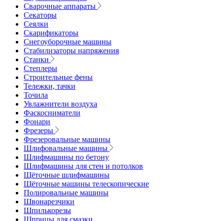
Сварочные аппараты
Секаторы
Сеялки
Скарификаторы
Снегоуборочные машины
Стабилизаторы напряжения
Станки
Степлеры
Строительные фены
Тележки, тачки
Точила
Увлажнители воздуха
Фаскосниматели
Фонари
Фрезеры
Фрезеровальные машины
Шлифовальные машины
Шлифмашины по бетону
Шлифмашины для стен и потолков
Щёточные шлифмашины
Щёточные машины телескопические
Полировальные машины
Швонарезчики
Шпилькорезы
Шприцы для смазки