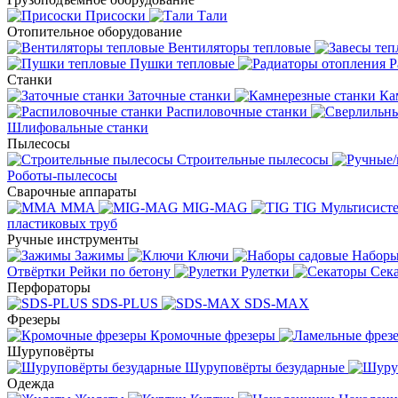
Присоски
Тали
Отопительное оборудование
Вентиляторы тепловые
Пушки тепловые
Р
Станки
Заточные станки
Ка
Распиловочные станки
Шлифовальные станки
Пылесосы
Строительные пылесосы
Роботы-пылесосы
Сварочные аппараты
MMA
MIG-MAG
TIG
Мультисис
пластиковых труб
Ручные инструменты
Зажимы
Ключи
Наборы
Отвёртки
Рейки по бетону
Рулетки
Сек
Перфораторы
SDS-PLUS
SDS-MAX
Фрезеры
Кромочные фрезеры
Шуруповёрты
Шуруповёрты безударные
Одежда