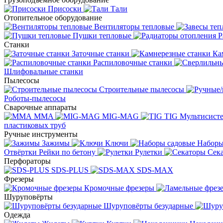
Присоски
Тали
Отопительное оборудование
Вентиляторы тепловые
Пушки тепловые
Р
Станки
Заточные станки
Ка
Распиловочные станки
Шлифовальные станки
Пылесосы
Строительные пылесосы
Роботы-пылесосы
Сварочные аппараты
MMA
MIG-MAG
TIG
Мультисис
пластиковых труб
Ручные инструменты
Зажимы
Ключи
Наборы
Отвёртки
Рейки по бетону
Рулетки
Сек
Перфораторы
SDS-PLUS
SDS-MAX
Фрезеры
Кромочные фрезеры
Шуруповёрты
Шуруповёрты безударные
Одежда