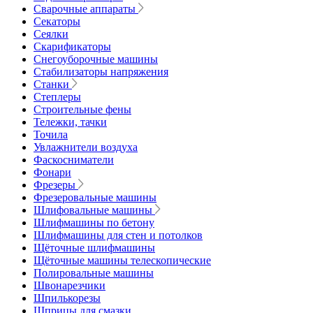
Сварочные аппараты
Секаторы
Сеялки
Скарификаторы
Снегоуборочные машины
Стабилизаторы напряжения
Станки
Степлеры
Строительные фены
Тележки, тачки
Точила
Увлажнители воздуха
Фаскосниматели
Фонари
Фрезеры
Фрезеровальные машины
Шлифовальные машины
Шлифмашины по бетону
Шлифмашины для стен и потолков
Щёточные шлифмашины
Щёточные машины телескопические
Полировальные машины
Швонарезчики
Шпилькорезы
Шприцы для смазки