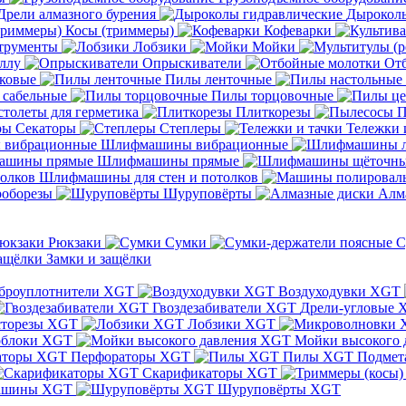
Дрели алмазного бурения
Дыроколы
Косы (триммеры)
Кофеварки
трументы
Лобзики
Мойки
ллу
Опрыскиватели
От
ковые
Пилы ленточные
 сабельные
Пилы торцовочные
толеты для герметика
Плиткорезы
П
Секаторы
Степлеры
Тележки 
Шлифмашины вибрационные
Шлифмашины прямые
Шлифмашины для стен и потолков
оборезы
Шуруповёрты
Алм
Рюкзаки
Сумки
С
Замки и защёлки
броуплотнители XGT
Воздуходувки XGT
Гвоздезабиватели XGT
Дрели-угловые 
сторезы XGT
Лобзики XGT
блоки XGT
Мойки высокого 
Перфораторы XGT
Пилы XGT
Подмет
Скарификаторы XGT
ашины XGT
Шуруповёрты XGT