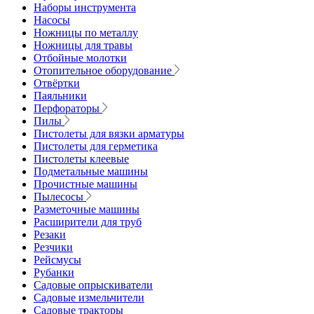
Наборы инструмента
Насосы
Ножницы по металлу
Ножницы для травы
Отбойные молотки
Отопительное оборудование
Отвёртки
Паяльники
Перфораторы
Пилы
Пистолеты для вязки арматуры
Пистолеты для герметика
Пистолеты клеевые
Подметальные машины
Прочистные машины
Пылесосы
Разметочные машины
Расширители для труб
Резаки
Резчики
Рейсмусы
Рубанки
Садовые опрыскиватели
Садовые измельчители
Садовые тракторы