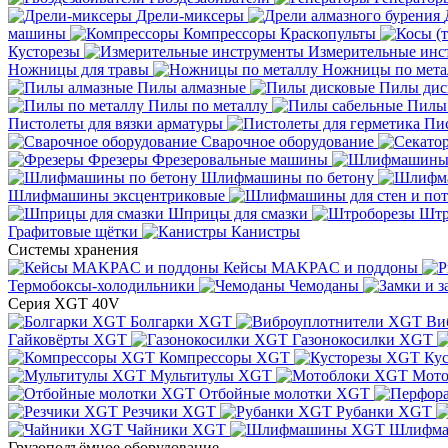
Дрели-миксеры
машины
Компрессоры
Краскопульты
Кусторезы
Измерительные инс
Ножницы для травы
Ножницы по мета
Пилы алмазные
Пилы дис
Пилы по металлу
Пилы
Пистолеты для вязки арматуры
Пис
Сварочное оборудование
Фрезеры
Фрезеровальные машины
Шлифмашины по бетону
Шлифмашины эксцентриковые
Шприцы для смазки
Штр
Графитовые щётки
Канистры
Системы хранения
Кейсы MAKPAC и поддоны
Термобоксы-холодильники
Чемоданы
Серия XGT 40V
Болгарки XGT
Ви
Гайковёрты XGT
Газонокосилки XGT
Компрессоры XGT
Ку
Мультитулы XGT
Мото
Отбойные молотки XGT
Резчики XGT
Рубанки XGT
Чайники XGT
Шлифм
Грузоподъёмное оборудование