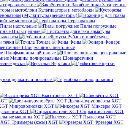
 гидравлические
Заклёпочники
Затирочные
Культиваторы и мотоблоки
Мультитулы (реноваторы)
бойные молотки
Перфораторы
Пилы настольные
Пилы погружные
Пилы цепные
ылесосы
Рубанки и рейсмусы
и тачки
Точила
Фены
Фонари
Шлифмашины ленточные
Шлифмашины щёточные
Машины полировальные
Шовнарезчики
азные диски
Верстаки
умки-держатели поясные
Высоторезы XGT
XGT
Дрели-шуруповёрты XGT
Микроволновки XGT
Миксеры XGT
давления XGT
Опрыскиватели XGT
альные машины XGT
Пылесосы XGT
Триммеры (косы) XGT
Фрезеры XGT