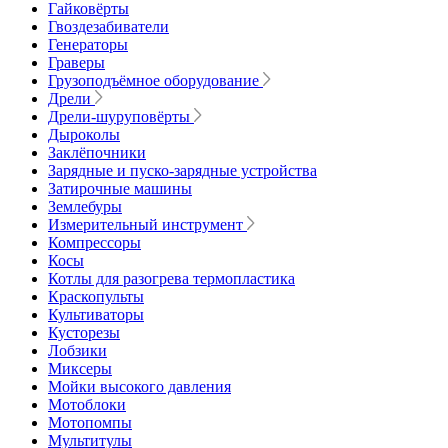
Гайковёрты
Гвоздезабиватели
Генераторы
Граверы
Грузоподъёмное оборудование
Дрели
Дрели-шуруповёрты
Дыроколы
Заклёпочники
Зарядные и пуско-зарядные устройства
Затирочные машины
Землебуры
Измерительный инструмент
Компрессоры
Косы
Котлы для разогрева термопластика
Краскопульты
Культиваторы
Кусторезы
Лобзики
Миксеры
Мойки высокого давления
Мотоблоки
Мотопомпы
Мультитулы