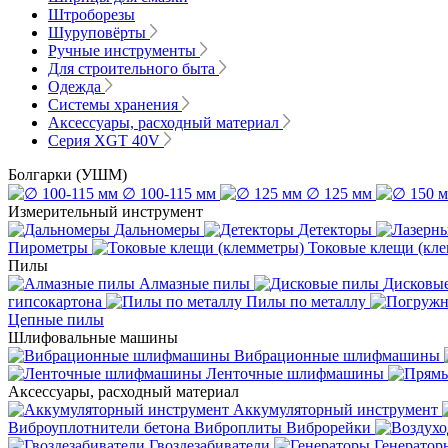
Штроборезы
Шуруповёрты
Ручные инструменты
Для строительного быта
Одежда
Системы хранения
Аксессуары, расходный материал
Серия XGT 40V
Болгарки (УШМ)
∅ 100-115 мм
∅ 125 мм
Измерительный инструмент
Дальномеры
Детекторы
Пирометры
Токовые клещи (кл
Пилы
Алмазные пилы
Дисковы
гипсокартона
Пилы по металлу
Цепные пилы
Шлифовальные машины
Вибрационные шлифмашины
Ленточные шлифмашины
Аксессуары, расходный материал
Аккумуляторный инструмент
Виброуплотнители бетона
Виброплиты
Виброрейки
Гвоздезабиватели
Генератор