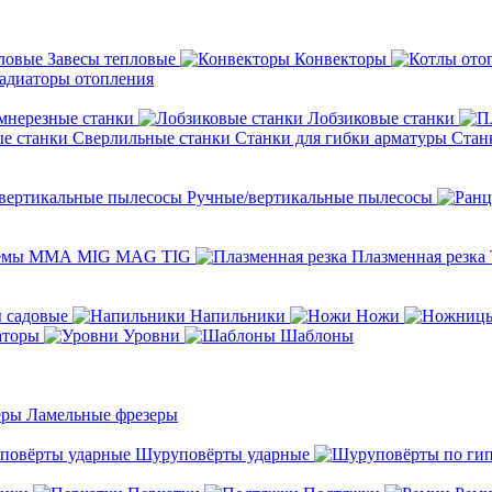
Завесы тепловые
Конвекторы
адиаторы отопления
мнерезные станки
Лобзиковые станки
Сверлильные станки
Станки для гибки арматуры
Стан
Ручные/вертикальные пылесосы
темы ММА MIG MAG TIG
Плазменная резка
 садовые
Напильники
Ножи
аторы
Уровни
Шаблоны
Ламельные фрезеры
Шуруповёрты ударные