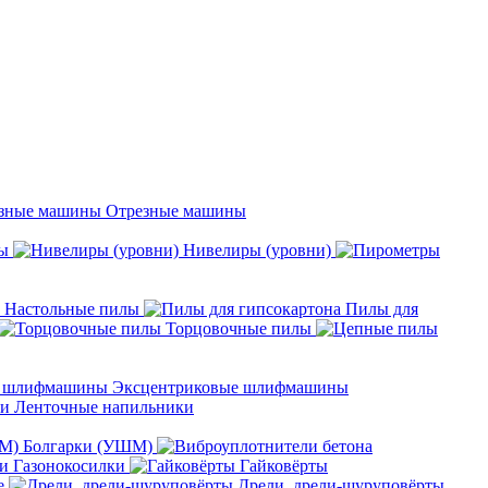
Отрезные машины
ы
Нивелиры (уровни)
Настольные пилы
Пилы для
Торцовочные пилы
Эксцентриковые шлифмашины
Ленточные напильники
Болгарки (УШМ)
Газонокосилки
Гайковёрты
е
Дрели, дрели-шуруповёрты