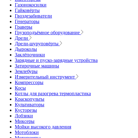
Газонокосилки
Гайковёрты
Гвоздезабиватели
Генераторы
Граверы
Грузоподъёмное оборудование
Дрели
Дрели-шуруповёрты
Дыроколы
Заклёпочники
Зарядные и пуско-зарядные устройства
Затирочные машины
Землебуры
Измерительный инструмент
Компрессоры
Косы
Котлы для разогрева термопластика
Краскопульты
Культиваторы
Кусторезы
Лобзики
Миксеры
Мойки высокого давления
Мотоблоки
Мотопомпы