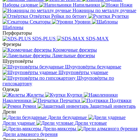
Наборы садовые
Напильники
Ножи
Ножницы по металлу ручные
Отвёртки
Рейки по бетону
Рулетки
Секаторы
Уровни
Шаблоны
Перфораторы
SDS-PLUS
SDS-MAX
Фрезеры
Кромочные фрезеры
Ламельные фрезеры
Шуруповёрты
Шуруповёрты безударные
Шуруповёрты ударные
Шуруповёрты по
гипсокартону
Одежда
Жилеты
Куртки
Наколенники
Перчатки
Подтяжки
Ремни
Защитный инвентарь
Дрели
Дрели безударные
Дрели ударные
Дрели угловые
Дрели-миксеры
Дрели алмазного бурения
Дрели-шуруповёрты