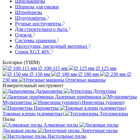
Шпилькорезы
Шприцы для смазки
Штроборезы
Шуруповёрты
Ручные инструменты
Для строительного быта
Одежда
Системы хранения
Аксессуары, расходный материал
Серия XGT 40V
Болгарки (УШМ)
∅ 100-115 мм
∅ 125 мм
∅ 150 мм
∅ 180 мм
∅
230 мм
Отрезные машины
Измерительный инструмент
Дальномеры
Детекторы
Лазерные приёмники
Мультиметры
Нивелиры (уровни)
Пирометры
Токовые клещи (клемметры)
Тепловизоры
Пилы
Алмазные пилы
Дисковые пилы
Ленточные пилы
Настольные пилы