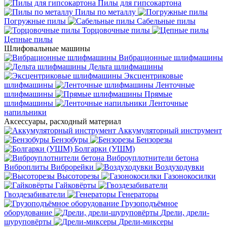
Пилы для гипсокартона
Пилы по металлу
Погружные пилы
Сабельные пилы
Торцовочные пилы
Цепные пилы
Шлифовальные машины
Вибрационные шлифмашины
Дельта шлифмашины
Эксцентриковые
шлифмашины
Ленточные
шлифмашины
Прямые
шлифмашины
Ленточные
напильники
Аксессуары, расходный материал
Аккумуляторный инструмент
Бензобуры
Бензорезы
Болгарки (УШМ)
Виброуплотнители бетона
Виброплиты
Виброрейки
Воздуходувки
Высоторезы
Газонокосилки
Гайковёрты
Гвоздезабиватели
Генераторы
Грузоподъёмное
оборудование
Дрели, дрели-
шуруповёрты
Дрели-миксеры