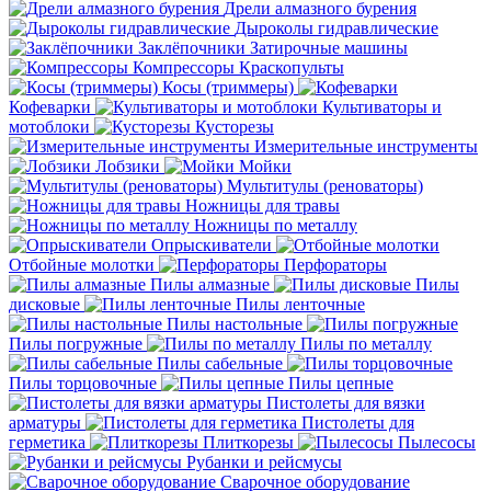
Дрели алмазного бурения
Дыроколы гидравлические
Заклёпочники
Затирочные машины
Компрессоры
Краскопульты
Косы (триммеры)
Кофеварки
Культиваторы и
мотоблоки
Кусторезы
Измерительные инструменты
Лобзики
Мойки
Мультитулы (реноваторы)
Ножницы для травы
Ножницы по металлу
Опрыскиватели
Отбойные молотки
Перфораторы
Пилы алмазные
Пилы
дисковые
Пилы ленточные
Пилы настольные
Пилы погружные
Пилы по металлу
Пилы сабельные
Пилы торцовочные
Пилы цепные
Пистолеты для вязки
арматуры
Пистолеты для
герметика
Плиткорезы
Пылесосы
Рубанки и рейсмусы
Сварочное оборудование