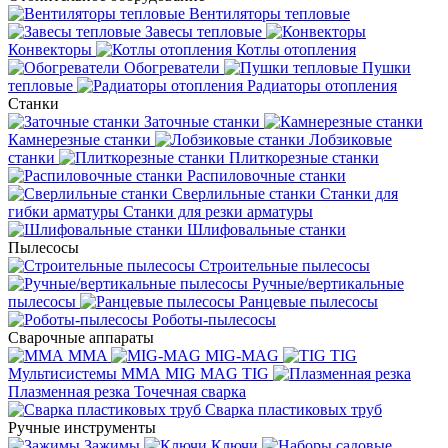
Вентиляторы тепловые
Завесы тепловые
Конвекторы
Котлы отопления
Обогреватели
Пушки
тепловые
Радиаторы отопления
Станки
Заточные станки
Камнерезные станки
Лобзиковые
станки
Плиткорезные станки
Распиловочные станки
Сверлильные станки
Станки для
гибки арматуры
Станки для резки арматуры
Шлифовальные станки
Пылесосы
Строительные пылесосы
Ручные/вертикальные
пылесосы
Ранцевые пылесосы
Роботы-пылесосы
Сварочные аппараты
MMA
MIG-MAG
TIG
Мультисистемы ММА MIG MAG TIG
Плазменная резка
Точечная сварка
Cварка пластиковых труб
Ручные инструменты
Зажимы
Ключи