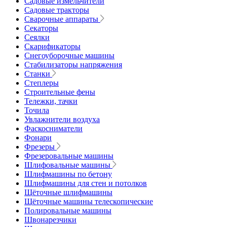
Садовые измельчители
Садовые тракторы
Сварочные аппараты
Секаторы
Сеялки
Скарификаторы
Снегоуборочные машины
Стабилизаторы напряжения
Станки
Степлеры
Строительные фены
Тележки, тачки
Точила
Увлажнители воздуха
Фаскосниматели
Фонари
Фрезеры
Фрезеровальные машины
Шлифовальные машины
Шлифмашины по бетону
Шлифмашины для стен и потолков
Щёточные шлифмашины
Щёточные машины телескопические
Полировальные машины
Швонарезчики