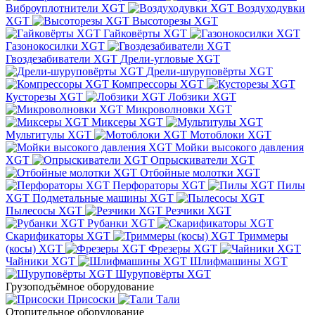
Виброуплотнители XGT
Воздуходувки
XGT
Высоторезы XGT
Гайковёрты XGT
Газонокосилки XGT
Гвоздезабиватели XGT
Дрели-угловые XGT
Дрели-шуруповёрты XGT
Компрессоры XGT
Кусторезы XGT
Лобзики XGT
Микроволновки XGT
Миксеры XGT
Мультитулы XGT
Мотоблоки XGT
Мойки высокого давления
XGT
Опрыскиватели XGT
Отбойные молотки XGT
Перфораторы XGT
Пилы
XGT
Подметальные машины XGT
Пылесосы XGT
Резчики XGT
Рубанки XGT
Скарификаторы XGT
Триммеры
(косы) XGT
Фрезеры XGT
Чайники XGT
Шлифмашины XGT
Шуруповёрты XGT
Грузоподъёмное оборудование
Присоски
Тали
Отопительное оборудование