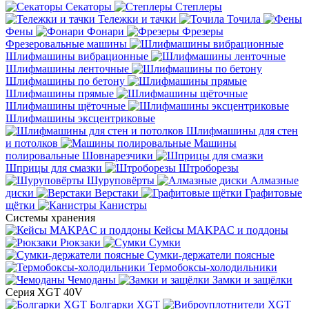
Секаторы
Степлеры
Тележки и тачки
Точила
Фены
Фонари
Фрезеры
Фрезеровальные машины
Шлифмашины вибрационные
Шлифмашины ленточные
Шлифмашины по бетону
Шлифмашины прямые
Шлифмашины щёточные
Шлифмашины эксцентриковые
Шлифмашины для стен
и потолков
Машины
полировальные
Шовнарезчики
Шприцы для смазки
Штроборезы
Шуруповёрты
Алмазные
диски
Верстаки
Графитовые
щётки
Канистры
Системы хранения
Кейсы MAKPAC и поддоны
Рюкзаки
Сумки
Сумки-держатели поясные
Термобоксы-холодильники
Чемоданы
Замки и защёлки
Серия XGT 40V
Болгарки XGT