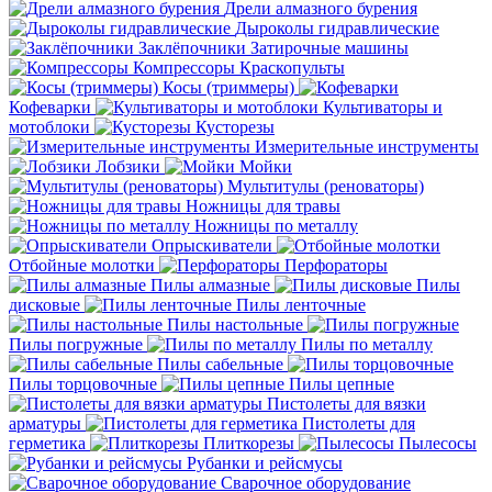
Дрели алмазного бурения
Дыроколы гидравлические
Заклёпочники
Затирочные машины
Компрессоры
Краскопульты
Косы (триммеры)
Кофеварки
Культиваторы и
мотоблоки
Кусторезы
Измерительные инструменты
Лобзики
Мойки
Мультитулы (реноваторы)
Ножницы для травы
Ножницы по металлу
Опрыскиватели
Отбойные молотки
Перфораторы
Пилы алмазные
Пилы
дисковые
Пилы ленточные
Пилы настольные
Пилы погружные
Пилы по металлу
Пилы сабельные
Пилы торцовочные
Пилы цепные
Пистолеты для вязки
арматуры
Пистолеты для
герметика
Плиткорезы
Пылесосы
Рубанки и рейсмусы
Сварочное оборудование