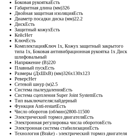
Боковая рукоятка
Есть
Габаритная длина (мм)
326
Двойная защитная изоляция
Есть
Диаметр посадки диска (мм)
22.2
Диск
Есть
Защитный кожух
Есть
Кейс
Нет
Ключ
Есть
Комплектация
Ключ 1х, Кожух защитный закрытого
типа 1х, Боковая антивибрационная рукоятка 1х Диск
шлифовальный
Напряжение (В)
220
Плавный пуск
Есть
Размеры (ДхШхВ) (мм)
326x130x123
Реверс
Нет
Сетевой шнур (м)
2.5
Система пылеудаления
Есть
Система сцепления Super Joint System
Есть
Тип выключателя
слайдерный
Функция Anti-restart
Есть
Число оборотов (об/мин)
2800-11500
Электрический тормоз двигателя
Есть
Электронная регулировка числа оборотов
Есть
Электронная система стабилизации
Есть
Технология (Brake) - электрический тормоз двигателя