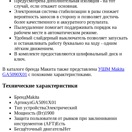
Предусмотрена дополнительная изоляция - на тот
случай, если откажет основная.
Электронная система стабилизации в разы снижает
вероятность заносов в сторону и позволяет достичь
более качественного и аккуратного результата.
Пылеудаление помогает поддерживать порядок на
рабочем месте в автоматическом режиме.
Удобный слайдерный выключатель позволяет запускать
и останавливать работу буквально на ходу - одним
лёгким движением.
В комплекте предоставляются шлифовальный диск и
ключ.
В каталоге бренда Макита также представлена
УШМ Makita
GA5090X01
с похожими характеристиками.
Технические характеристики
Бренд
Makita
Артикул
GA5091X01
Тип устройства
Электрический
Мощность (Вт)
1900
Защита пользователя от рывков при заклинивании
инструментов (AFT)
Есть
Бесщёточный двигатель
Нет