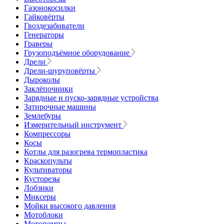
Газонокосилки
Гайковёрты
Гвоздезабиватели
Генераторы
Граверы
Грузоподъёмное оборудование
Дрели
Дрели-шуруповёрты
Дыроколы
Заклёпочники
Зарядные и пуско-зарядные устройства
Затирочные машины
Землебуры
Измерительный инструмент
Компрессоры
Косы
Котлы для разогрева термопластика
Краскопульты
Культиваторы
Кусторезы
Лобзики
Миксеры
Мойки высокого давления
Мотоблоки
Мотопомпы