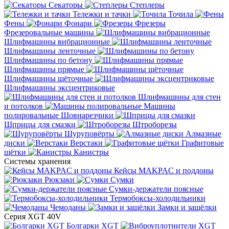
Секаторы
Степлеры
Тележки и тачки
Точила
Фены
Фонари
Фрезеры
Фрезеровальные машины
Шлифмашины вибрационные
Шлифмашины ленточные
Шлифмашины по бетону
Шлифмашины прямые
Шлифмашины щёточные
Шлифмашины эксцентриковые
Шлифмашины для стен
и потолков
Машины
полировальные
Шовнарезчики
Шприцы для смазки
Штроборезы
Шуруповёрты
Алмазные
диски
Верстаки
Графитовые
щётки
Канистры
Системы хранения
Кейсы MAKPAC и поддоны
Рюкзаки
Сумки
Сумки-держатели поясные
Термобоксы-холодильники
Чемоданы
Замки и защёлки
Серия XGT 40V
Болгарки XGT