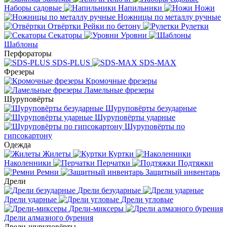
Наборы садовые
Напильники
Ножи
Ножницы по металлу ручные
Отвёртки
Рейки по бетону
Рулетки
Секаторы
Уровни
Шаблоны
Перфораторы
SDS-PLUS
SDS-MAX
Фрезеры
Кромочные фрезеры
Ламельные фрезеры
Шуруповёрты
Шуруповёрты безударные
Шуруповёрты ударные
Шуруповёрты по
гипсокартону
Одежда
Жилеты
Куртки
Наколенники
Перчатки
Подтяжки
Ремни
Защитный инвентарь
Дрели
Дрели безударные
Дрели ударные
Дрели угловые
Дрели-миксеры
Дрели алмазного бурения
Дрели-шуруповёрты