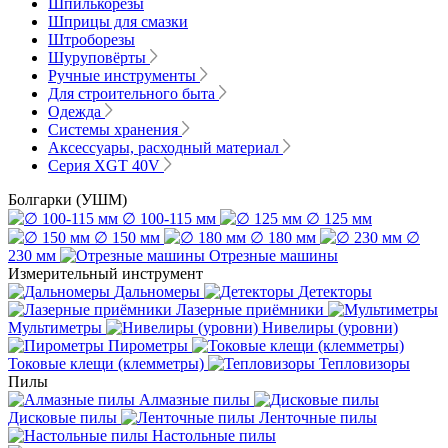
Шпилькорезы
Шприцы для смазки
Штроборезы
Шуруповёрты
Ручные инструменты
Для строительного быта
Одежда
Системы хранения
Аксессуары, расходный материал
Серия XGT 40V
Болгарки (УШМ)
∅ 100-115 мм
∅ 125 мм
∅ 150 мм
∅ 180 мм
∅
230 мм
Отрезные машины
Измерительный инструмент
Дальномеры
Детекторы
Лазерные приёмники
Мультиметры
Нивелиры (уровни)
Пирометры
Токовые клещи (клемметры)
Тепловизоры
Пилы
Алмазные пилы
Дисковые пилы
Ленточные пилы
Настольные пилы