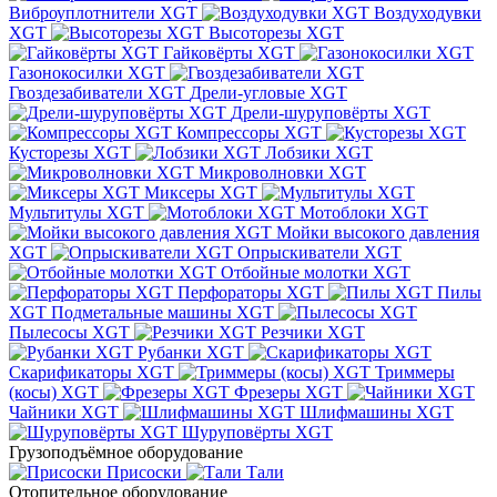
Виброуплотнители XGT
Воздуходувки
XGT
Высоторезы XGT
Гайковёрты XGT
Газонокосилки XGT
Гвоздезабиватели XGT
Дрели-угловые XGT
Дрели-шуруповёрты XGT
Компрессоры XGT
Кусторезы XGT
Лобзики XGT
Микроволновки XGT
Миксеры XGT
Мультитулы XGT
Мотоблоки XGT
Мойки высокого давления
XGT
Опрыскиватели XGT
Отбойные молотки XGT
Перфораторы XGT
Пилы
XGT
Подметальные машины XGT
Пылесосы XGT
Резчики XGT
Рубанки XGT
Скарификаторы XGT
Триммеры
(косы) XGT
Фрезеры XGT
Чайники XGT
Шлифмашины XGT
Шуруповёрты XGT
Грузоподъёмное оборудование
Присоски
Тали
Отопительное оборудование