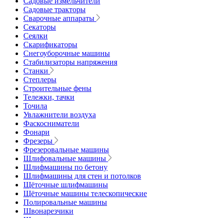
Садовые измельчители
Садовые тракторы
Сварочные аппараты
Секаторы
Сеялки
Скарификаторы
Снегоуборочные машины
Стабилизаторы напряжения
Станки
Степлеры
Строительные фены
Тележки, тачки
Точила
Увлажнители воздуха
Фаскосниматели
Фонари
Фрезеры
Фрезеровальные машины
Шлифовальные машины
Шлифмашины по бетону
Шлифмашины для стен и потолков
Щёточные шлифмашины
Щёточные машины телескопические
Полировальные машины
Швонарезчики