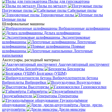
Пилы для гипсокартона
Пилы по металлу
Погружные пилы
Сабельные пилы
Торцовочные пилы
Цепные пилы
Шлифовальные машины
Вибрационные шлифмашины
Дельта шлифмашины
Эксцентриковые
шлифмашины
Ленточные
шлифмашины
Прямые
шлифмашины
Ленточные
напильники
Аксессуары, расходный материал
Аккумуляторный инструмент
Бензобуры
Бензорезы
Болгарки (УШМ)
Виброуплотнители бетона
Виброплиты
Виброрейки
Воздуходувки
Высоторезы
Газонокосилки
Гайковёрты
Гвоздезабиватели
Генераторы
Грузоподъёмное
оборудование
Дрели, дрели-
шуруповёрты
Дрели-миксеры