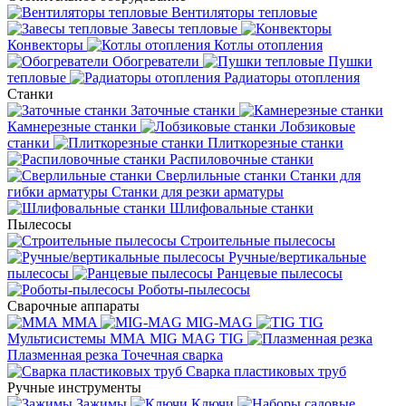
Вентиляторы тепловые
Завесы тепловые
Конвекторы
Котлы отопления
Обогреватели
Пушки
тепловые
Радиаторы отопления
Станки
Заточные станки
Камнерезные станки
Лобзиковые
станки
Плиткорезные станки
Распиловочные станки
Сверлильные станки
Станки для
гибки арматуры
Станки для резки арматуры
Шлифовальные станки
Пылесосы
Строительные пылесосы
Ручные/вертикальные
пылесосы
Ранцевые пылесосы
Роботы-пылесосы
Сварочные аппараты
MMA
MIG-MAG
TIG
Мультисистемы ММА MIG MAG TIG
Плазменная резка
Точечная сварка
Cварка пластиковых труб
Ручные инструменты
Зажимы
Ключи