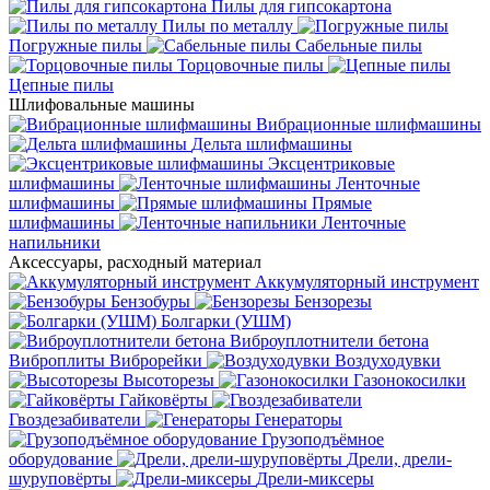
Пилы для гипсокартона
Пилы по металлу
Погружные пилы
Сабельные пилы
Торцовочные пилы
Цепные пилы
Шлифовальные машины
Вибрационные шлифмашины
Дельта шлифмашины
Эксцентриковые
шлифмашины
Ленточные
шлифмашины
Прямые
шлифмашины
Ленточные
напильники
Аксессуары, расходный материал
Аккумуляторный инструмент
Бензобуры
Бензорезы
Болгарки (УШМ)
Виброуплотнители бетона
Виброплиты
Виброрейки
Воздуходувки
Высоторезы
Газонокосилки
Гайковёрты
Гвоздезабиватели
Генераторы
Грузоподъёмное
оборудование
Дрели, дрели-
шуруповёрты
Дрели-миксеры