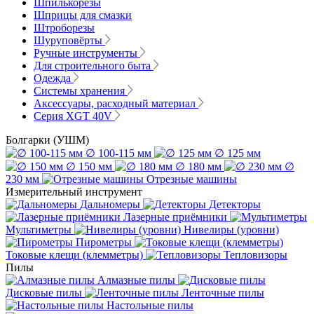
Шпилькорезы
Шприцы для смазки
Штроборезы
Шуруповёрты
Ручные инструменты
Для строительного быта
Одежда
Системы хранения
Аксессуары, расходный материал
Серия XGT 40V
Болгарки (УШМ)
∅ 100-115 мм
∅ 125 мм
∅ 150 мм
∅ 180 мм
∅
230 мм
Отрезные машины
Измерительный инструмент
Дальномеры
Детекторы
Лазерные приёмники
Мультиметры
Нивелиры (уровни)
Пирометры
Токовые клещи (клемметры)
Тепловизоры
Пилы
Алмазные пилы
Дисковые пилы
Ленточные пилы
Настольные пилы