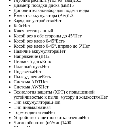
Глубина распила угол 90° (мм)
25.5
Диаметр посадки диска (мм)
15
Дополнительно
набор для подачи воды
Ёмкость аккумулятора (А/ч)
1.3
Зарядное устройство
Нет
Кейс
Нет
Ключ
шестигранный
Косой рез в обе стороны до 45°
Нет
Косой рез влево 0-45°
Есть
Косой рез влево 0-45°, вправо до 5°
Нет
Наличие аккумулятора
Нет
Напряжение (В)
12
Пильный диск
Есть
Плавный пуск
Нет
Подсветка
Нет
Пылеудаление
Есть
Система ADT
Нет
Система AWS
Нет
Технология защиты (XPT) с повышенной
устойчивостью к пыли, мусору и жидкостям
Нет
Тип аккумулятора
Li-Ion
Тип пилы
алмазная
Тормоз двигателя
Нет
Устройство защитного отключения
Нет
Число оборотов (об/мин)
1400