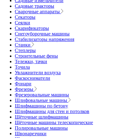
Садовые измельчители
Садовые тракторы
Сварочные аппараты
Секаторы
Сеялки
Скарификаторы
Снегоуборочные машины
Стабилизаторы напряжения
Станки
Степлеры
Строительные фены
Тележки, тачки
Точила
Увлажнители воздуха
Фаскосниматели
Фонари
Фрезеры
Фрезеровальные машины
Шлифовальные машины
Шлифмашины по бетону
Шлифмашины для стен и потолков
Щёточные шлифмашины
Щёточные машины телескопические
Полировальные машины
Швонарезчики