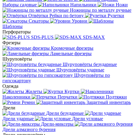
Наборы садовые
Напильники
Ножи
Ножницы по металлу ручные
Отвёртки
Рейки по бетону
Рулетки
Секаторы
Уровни
Шаблоны
Перфораторы
SDS-PLUS
SDS-MAX
Фрезеры
Кромочные фрезеры
Ламельные фрезеры
Шуруповёрты
Шуруповёрты безударные
Шуруповёрты ударные
Шуруповёрты по
гипсокартону
Одежда
Жилеты
Куртки
Наколенники
Перчатки
Подтяжки
Ремни
Защитный инвентарь
Дрели
Дрели безударные
Дрели ударные
Дрели угловые
Дрели-миксеры
Дрели алмазного бурения
Дрели-шуруповёрты