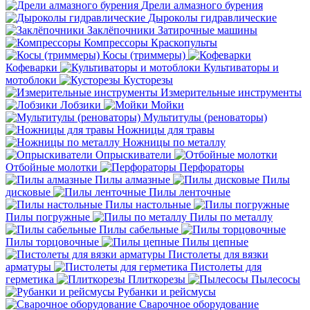
Дрели алмазного бурения
Дыроколы гидравлические
Заклёпочники
Затирочные машины
Компрессоры
Краскопульты
Косы (триммеры)
Кофеварки
Культиваторы и
мотоблоки
Кусторезы
Измерительные инструменты
Лобзики
Мойки
Мультитулы (реноваторы)
Ножницы для травы
Ножницы по металлу
Опрыскиватели
Отбойные молотки
Перфораторы
Пилы алмазные
Пилы
дисковые
Пилы ленточные
Пилы настольные
Пилы погружные
Пилы по металлу
Пилы сабельные
Пилы торцовочные
Пилы цепные
Пистолеты для вязки
арматуры
Пистолеты для
герметика
Плиткорезы
Пылесосы
Рубанки и рейсмусы
Сварочное оборудование