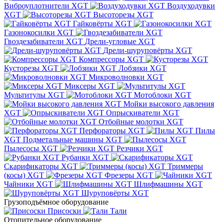
Виброуплотнители XGT
Воздуходувки
XGT
Высоторезы XGT
Гайковёрты XGT
Газонокосилки XGT
Гвоздезабиватели XGT
Дрели-угловые XGT
Дрели-шуруповёрты XGT
Компрессоры XGT
Кусторезы XGT
Лобзики XGT
Микроволновки XGT
Миксеры XGT
Мультитулы XGT
Мотоблоки XGT
Мойки высокого давления
XGT
Опрыскиватели XGT
Отбойные молотки XGT
Перфораторы XGT
Пилы
XGT
Подметальные машины XGT
Пылесосы XGT
Резчики XGT
Рубанки XGT
Скарификаторы XGT
Триммеры
(косы) XGT
Фрезеры XGT
Чайники XGT
Шлифмашины XGT
Шуруповёрты XGT
Грузоподъёмное оборудование
Присоски
Тали
Отопительное оборудование