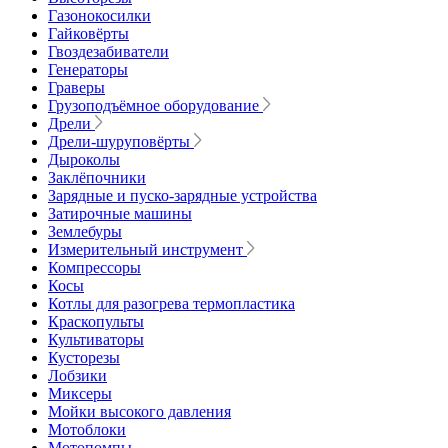
Газонокосилки
Гайковёрты
Гвоздезабиватели
Генераторы
Граверы
Грузоподъёмное оборудование
Дрели
Дрели-шуруповёрты
Дыроколы
Заклёпочники
Зарядные и пуско-зарядные устройства
Затирочные машины
Землебуры
Измерительный инструмент
Компрессоры
Косы
Котлы для разогрева термопластика
Краскопульты
Культиваторы
Кусторезы
Лобзики
Миксеры
Мойки высокого давления
Мотоблоки
Мотопомпы