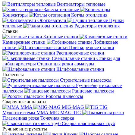
Вентиляторы тепловые
Завесы тепловые
Конвекторы
Котлы отопления
Обогреватели
Пушки
тепловые
Радиаторы отопления
Станки
Заточные станки
Камнерезные станки
Лобзиковые
станки
Плиткорезные станки
Распиловочные станки
Сверлильные станки
Станки для
гибки арматуры
Станки для резки арматуры
Шлифовальные станки
Пылесосы
Строительные пылесосы
Ручные/вертикальные
пылесосы
Ранцевые пылесосы
Роботы-пылесосы
Сварочные аппараты
MMA
MIG-MAG
TIG
Мультисистемы ММА MIG MAG TIG
Плазменная резка
Точечная сварка
Cварка пластиковых труб
Ручные инструменты
Зажимы
Ключи