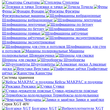
Секаторы
Степлеры
Тележки и тачки
Точила
Фены
Фонари
Фрезеры
Фрезеровальные машины
Шлифмашины вибрационные
Шлифмашины ленточные
Шлифмашины по бетону
Шлифмашины прямые
Шлифмашины щёточные
Шлифмашины эксцентриковые
Шлифмашины для стен
и потолков
Машины
полировальные
Шовнарезчики
Шприцы для смазки
Штроборезы
Шуруповёрты
Алмазные
диски
Верстаки
Графитовые
щётки
Канистры
Системы хранения
Кейсы MAKPAC и поддоны
Рюкзаки
Сумки
Сумки-держатели поясные
Термобоксы-холодильники
Чемоданы
Замки и защёлки
Серия XGT 40V
Болгарки XGT