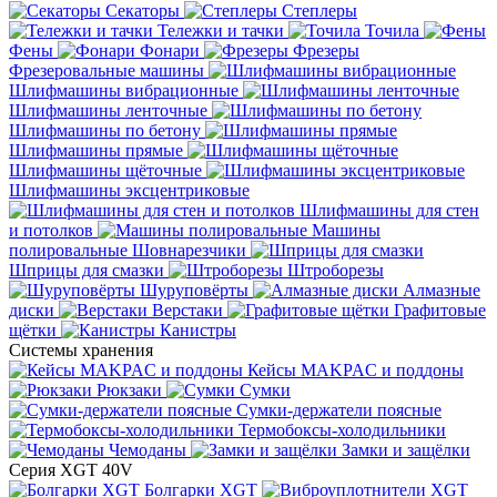
Секаторы
Степлеры
Тележки и тачки
Точила
Фены
Фонари
Фрезеры
Фрезеровальные машины
Шлифмашины вибрационные
Шлифмашины ленточные
Шлифмашины по бетону
Шлифмашины прямые
Шлифмашины щёточные
Шлифмашины эксцентриковые
Шлифмашины для стен
и потолков
Машины
полировальные
Шовнарезчики
Шприцы для смазки
Штроборезы
Шуруповёрты
Алмазные
диски
Верстаки
Графитовые
щётки
Канистры
Системы хранения
Кейсы MAKPAC и поддоны
Рюкзаки
Сумки
Сумки-держатели поясные
Термобоксы-холодильники
Чемоданы
Замки и защёлки
Серия XGT 40V
Болгарки XGT