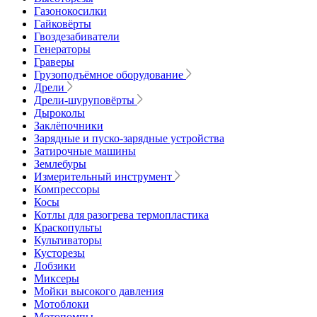
Газонокосилки
Гайковёрты
Гвоздезабиватели
Генераторы
Граверы
Грузоподъёмное оборудование
Дрели
Дрели-шуруповёрты
Дыроколы
Заклёпочники
Зарядные и пуско-зарядные устройства
Затирочные машины
Землебуры
Измерительный инструмент
Компрессоры
Косы
Котлы для разогрева термопластика
Краскопульты
Культиваторы
Кусторезы
Лобзики
Миксеры
Мойки высокого давления
Мотоблоки
Мотопомпы