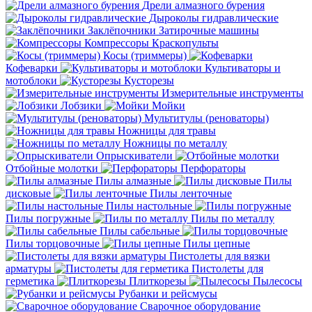
Дрели алмазного бурения
Дыроколы гидравлические
Заклёпочники
Затирочные машины
Компрессоры
Краскопульты
Косы (триммеры)
Кофеварки
Культиваторы и
мотоблоки
Кусторезы
Измерительные инструменты
Лобзики
Мойки
Мультитулы (реноваторы)
Ножницы для травы
Ножницы по металлу
Опрыскиватели
Отбойные молотки
Перфораторы
Пилы алмазные
Пилы
дисковые
Пилы ленточные
Пилы настольные
Пилы погружные
Пилы по металлу
Пилы сабельные
Пилы торцовочные
Пилы цепные
Пистолеты для вязки
арматуры
Пистолеты для
герметика
Плиткорезы
Пылесосы
Рубанки и рейсмусы
Сварочное оборудование