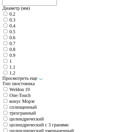
Диаметр (мм)
0.2
0.3
0.4
0.5
0.6
0.7
0.8
0.9
1
1.1
1.2
Просмотреть еще
Тип хвостовика
Weldon 19
Оne-Touch
конус Морзе
сплющенный
трехгранный
цилиндрический
цилиндрический с 3 гранями
цилиндрический уменьшенный