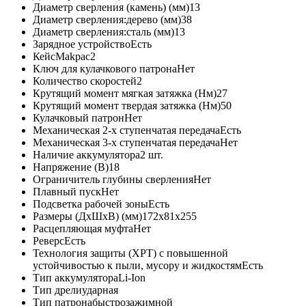
Диаметр сверления (камень) (мм)
13
Диаметр сверления:дерево (мм)
38
Диаметр сверления:сталь (мм)
13
Зарядное устройство
Есть
Кейс
Makpac2
Ключ для кулачкового патрона
Нет
Количество скоростей
2
Крутящий момент мягкая затяжка (Нм)
27
Крутящий момент твердая затяжка (Нм)
50
Кулачковый патрон
Нет
Механическая 2-х ступенчатая передача
Есть
Механическая 3-х ступенчатая передача
Нет
Наличие аккумулятора
2 шт.
Напряжение (В)
18
Ограничитель глубины сверления
Нет
Плавный пуск
Нет
Подсветка рабочей зоны
Есть
Размеры (ДxШxВ) (мм)
172x81x255
Расцепляющая муфта
Нет
Реверс
Есть
Технология защиты (XPT) с повышенной
устойчивостью к пыли, мусору и жидкостям
Есть
Тип аккумулятора
Li-Ion
Тип дрели
ударная
Тип патрона
быстрозажимной