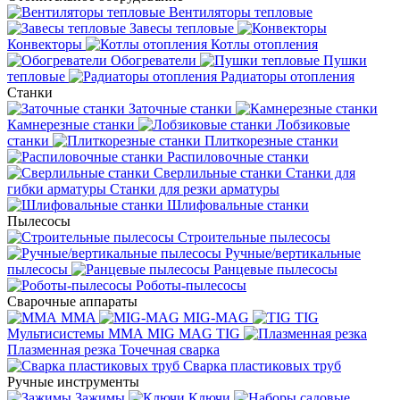
Вентиляторы тепловые
Завесы тепловые
Конвекторы
Котлы отопления
Обогреватели
Пушки
тепловые
Радиаторы отопления
Станки
Заточные станки
Камнерезные станки
Лобзиковые
станки
Плиткорезные станки
Распиловочные станки
Сверлильные станки
Станки для
гибки арматуры
Станки для резки арматуры
Шлифовальные станки
Пылесосы
Строительные пылесосы
Ручные/вертикальные
пылесосы
Ранцевые пылесосы
Роботы-пылесосы
Сварочные аппараты
MMA
MIG-MAG
TIG
Мультисистемы ММА MIG MAG TIG
Плазменная резка
Точечная сварка
Cварка пластиковых труб
Ручные инструменты
Зажимы
Ключи