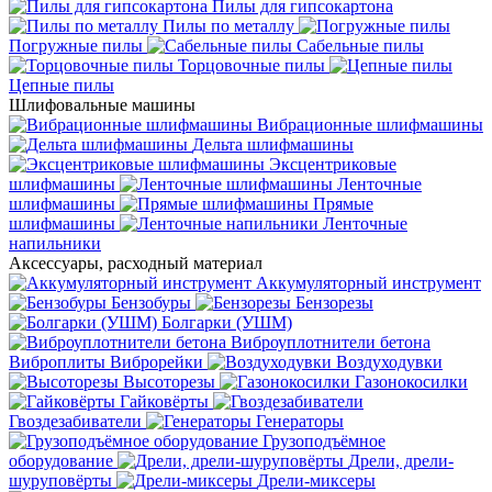
Пилы для гипсокартона
Пилы по металлу
Погружные пилы
Сабельные пилы
Торцовочные пилы
Цепные пилы
Шлифовальные машины
Вибрационные шлифмашины
Дельта шлифмашины
Эксцентриковые
шлифмашины
Ленточные
шлифмашины
Прямые
шлифмашины
Ленточные
напильники
Аксессуары, расходный материал
Аккумуляторный инструмент
Бензобуры
Бензорезы
Болгарки (УШМ)
Виброуплотнители бетона
Виброплиты
Виброрейки
Воздуходувки
Высоторезы
Газонокосилки
Гайковёрты
Гвоздезабиватели
Генераторы
Грузоподъёмное
оборудование
Дрели, дрели-
шуруповёрты
Дрели-миксеры