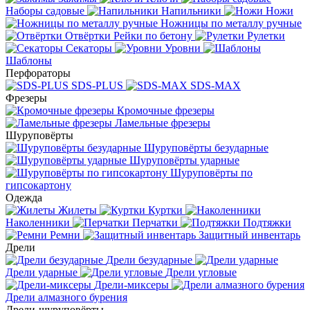
Наборы садовые
Напильники
Ножи
Ножницы по металлу ручные
Отвёртки
Рейки по бетону
Рулетки
Секаторы
Уровни
Шаблоны
Перфораторы
SDS-PLUS
SDS-MAX
Фрезеры
Кромочные фрезеры
Ламельные фрезеры
Шуруповёрты
Шуруповёрты безударные
Шуруповёрты ударные
Шуруповёрты по
гипсокартону
Одежда
Жилеты
Куртки
Наколенники
Перчатки
Подтяжки
Ремни
Защитный инвентарь
Дрели
Дрели безударные
Дрели ударные
Дрели угловые
Дрели-миксеры
Дрели алмазного бурения
Дрели-шуруповёрты