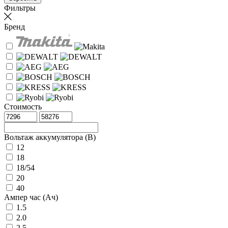
Фильтры
Бренд
Стоимость
Вольтаж аккумулятора (В)
12
18
18/54
20
40
Ампер час (Ач)
1.5
2.0
2.5