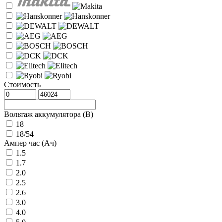
Стоимость
Вольтаж аккумулятора (В)
18
18/54
Ампер час (Ач)
1.5
1.7
2.0
2.5
2.6
3.0
4.0