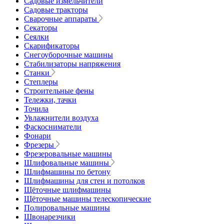
Садовые измельчители
Садовые тракторы
Сварочные аппараты
Секаторы
Сеялки
Скарификаторы
Снегоуборочные машины
Стабилизаторы напряжения
Станки
Степлеры
Строительные фены
Тележки, тачки
Точила
Увлажнители воздуха
Фаскосниматели
Фонари
Фрезеры
Фрезеровальные машины
Шлифовальные машины
Шлифмашины по бетону
Шлифмашины для стен и потолков
Щёточные шлифмашины
Щёточные машины телескопические
Полировальные машины
Швонарезчики