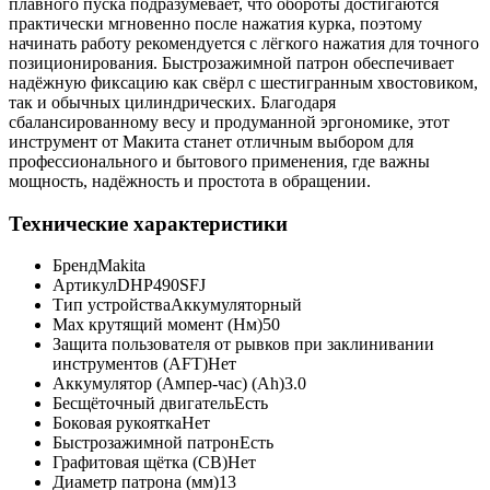
плавного пуска подразумевает, что обороты достигаются
практически мгновенно после нажатия курка, поэтому
начинать работу рекомендуется с лёгкого нажатия для точного
позиционирования. Быстрозажимной патрон обеспечивает
надёжную фиксацию как свёрл с шестигранным хвостовиком,
так и обычных цилиндрических. Благодаря
сбалансированному весу и продуманной эргономике, этот
инструмент от Макита станет отличным выбором для
профессионального и бытового применения, где важны
мощность, надёжность и простота в обращении.
Технические характеристики
Бренд
Makita
Артикул
DHP490SFJ
Тип устройства
Аккумуляторный
Max крутящий момент (Нм)
50
Защита пользователя от рывков при заклинивании
инструментов (AFT)
Нет
Аккумулятор (Ампер-час) (Ah)
3.0
Бесщёточный двигатель
Есть
Боковая рукоятка
Нет
Быстрозажимной патрон
Есть
Графитовая щётка (CB)
Нет
Диаметр патрона (мм)
13