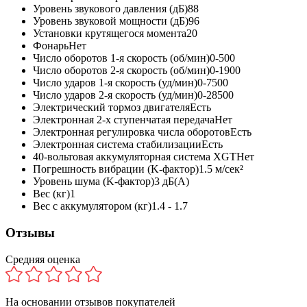
Уровень звукового давления (дБ)
88
Уровень звуковой мощности (дБ)
96
Установки крутящегося момента
20
Фонарь
Нет
Число оборотов 1-я скорость (об/мин)
0-500
Число оборотов 2-я скорость (об/мин)
0-1900
Число ударов 1-я скорость (уд/мин)
0-7500
Число ударов 2-я скорость (уд/мин)
0-28500
Электрический тормоз двигателя
Есть
Электронная 2-х ступенчатая передача
Нет
Электронная регулировка числа оборотов
Есть
Электронная система стабилизации
Есть
40-вольтовая аккумуляторная система XGT
Нет
Погрешность вибрации (K-фактор)
1.5 м/сек²
Уровень шума (K-фактор)
3 дБ(А)
Вес (кг)
1
Вес с аккумулятором (кг)
1.4 - 1.7
Отзывы
Средняя оценка
На основании
отзывов покупателей