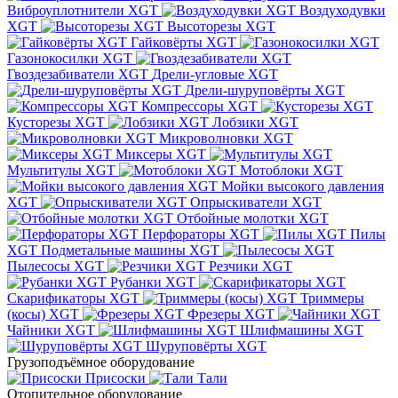
Виброуплотнители XGT
Воздуходувки
XGT
Высоторезы XGT
Гайковёрты XGT
Газонокосилки XGT
Гвоздезабиватели XGT
Дрели-угловые XGT
Дрели-шуруповёрты XGT
Компрессоры XGT
Кусторезы XGT
Лобзики XGT
Микроволновки XGT
Миксеры XGT
Мультитулы XGT
Мотоблоки XGT
Мойки высокого давления
XGT
Опрыскиватели XGT
Отбойные молотки XGT
Перфораторы XGT
Пилы
XGT
Подметальные машины XGT
Пылесосы XGT
Резчики XGT
Рубанки XGT
Скарификаторы XGT
Триммеры
(косы) XGT
Фрезеры XGT
Чайники XGT
Шлифмашины XGT
Шуруповёрты XGT
Грузоподъёмное оборудование
Присоски
Тали
Отопительное оборудование