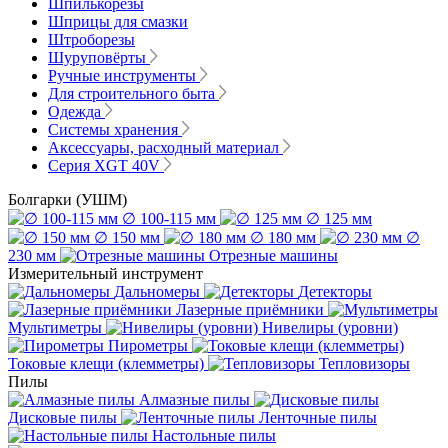
Шпилькорезы
Шприцы для смазки
Штроборезы
Шуруповёрты
Ручные инструменты
Для строительного быта
Одежда
Системы хранения
Аксессуары, расходный материал
Серия XGT 40V
Болгарки (УШМ)
∅ 100-115 мм
∅ 125 мм
∅ 150 мм
∅ 180 мм
∅
230 мм
Отрезные машины
Измерительный инструмент
Дальномеры
Детекторы
Лазерные приёмники
Мультиметры
Нивелиры (уровни)
Пирометры
Токовые клещи (клемметры)
Тепловизоры
Пилы
Алмазные пилы
Дисковые пилы
Ленточные пилы
Настольные пилы