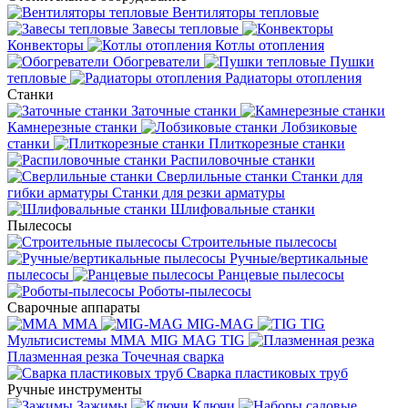
Вентиляторы тепловые
Завесы тепловые
Конвекторы
Котлы отопления
Обогреватели
Пушки
тепловые
Радиаторы отопления
Станки
Заточные станки
Камнерезные станки
Лобзиковые
станки
Плиткорезные станки
Распиловочные станки
Сверлильные станки
Станки для
гибки арматуры
Станки для резки арматуры
Шлифовальные станки
Пылесосы
Строительные пылесосы
Ручные/вертикальные
пылесосы
Ранцевые пылесосы
Роботы-пылесосы
Сварочные аппараты
MMA
MIG-MAG
TIG
Мультисистемы ММА MIG MAG TIG
Плазменная резка
Точечная сварка
Cварка пластиковых труб
Ручные инструменты
Зажимы
Ключи