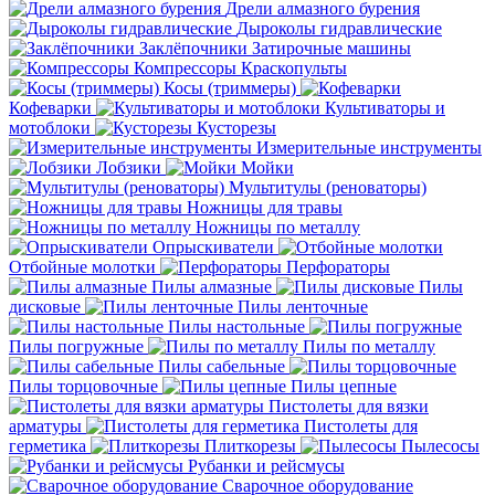
Дрели алмазного бурения
Дыроколы гидравлические
Заклёпочники
Затирочные машины
Компрессоры
Краскопульты
Косы (триммеры)
Кофеварки
Культиваторы и
мотоблоки
Кусторезы
Измерительные инструменты
Лобзики
Мойки
Мультитулы (реноваторы)
Ножницы для травы
Ножницы по металлу
Опрыскиватели
Отбойные молотки
Перфораторы
Пилы алмазные
Пилы
дисковые
Пилы ленточные
Пилы настольные
Пилы погружные
Пилы по металлу
Пилы сабельные
Пилы торцовочные
Пилы цепные
Пистолеты для вязки
арматуры
Пистолеты для
герметика
Плиткорезы
Пылесосы
Рубанки и рейсмусы
Сварочное оборудование