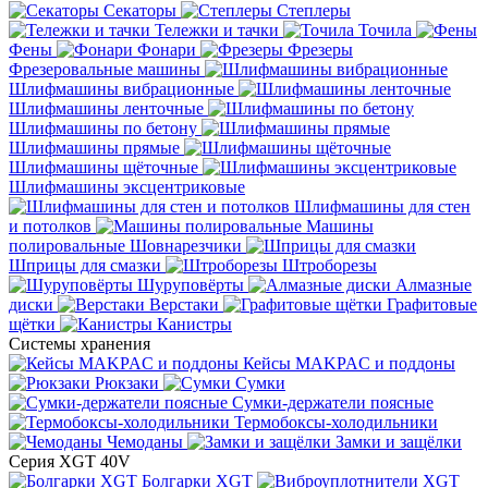
Секаторы
Степлеры
Тележки и тачки
Точила
Фены
Фонари
Фрезеры
Фрезеровальные машины
Шлифмашины вибрационные
Шлифмашины ленточные
Шлифмашины по бетону
Шлифмашины прямые
Шлифмашины щёточные
Шлифмашины эксцентриковые
Шлифмашины для стен
и потолков
Машины
полировальные
Шовнарезчики
Шприцы для смазки
Штроборезы
Шуруповёрты
Алмазные
диски
Верстаки
Графитовые
щётки
Канистры
Системы хранения
Кейсы MAKPAC и поддоны
Рюкзаки
Сумки
Сумки-держатели поясные
Термобоксы-холодильники
Чемоданы
Замки и защёлки
Серия XGT 40V
Болгарки XGT