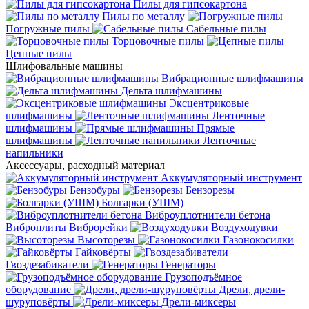
Пилы для гипсокартона
Пилы по металлу
Погружные пилы
Сабельные пилы
Торцовочные пилы
Цепные пилы
Шлифовальные машины
Вибрационные шлифмашины
Дельта шлифмашины
Эксцентриковые
шлифмашины
Ленточные
шлифмашины
Прямые
шлифмашины
Ленточные
напильники
Аксессуары, расходный материал
Аккумуляторный инструмент
Бензобуры
Бензорезы
Болгарки (УШМ)
Виброуплотнители бетона
Виброплиты
Виброрейки
Воздуходувки
Высоторезы
Газонокосилки
Гайковёрты
Гвоздезабиватели
Генераторы
Грузоподъёмное
оборудование
Дрели, дрели-
шуруповёрты
Дрели-миксеры