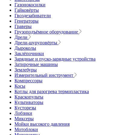
Газонокосилки
Гайковёрты
Гвоздезабиватели
Генераторы
Граверы
Грузоподъёмное оборудование
Дрели
Дрели-шуруповёрты
Дыроколы
Заклёпочники
Зарядные и пуско-зарядные устройства
Затирочные машины
Землебуры
Измерительный инструмент
Компрессоры
Косы
Котлы для разогрева термопластика
Краскопульты
Культиваторы
Кусторезы
Лобзики
Миксеры
Мойки высокого давления
Мотоблоки
Мотопомпы