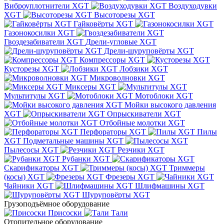
Виброуплотнители XGT
Воздуходувки
XGT
Высоторезы XGT
Гайковёрты XGT
Газонокосилки XGT
Гвоздезабиватели XGT
Дрели-угловые XGT
Дрели-шуруповёрты XGT
Компрессоры XGT
Кусторезы XGT
Лобзики XGT
Микроволновки XGT
Миксеры XGT
Мультитулы XGT
Мотоблоки XGT
Мойки высокого давления
XGT
Опрыскиватели XGT
Отбойные молотки XGT
Перфораторы XGT
Пилы
XGT
Подметальные машины XGT
Пылесосы XGT
Резчики XGT
Рубанки XGT
Скарификаторы XGT
Триммеры
(косы) XGT
Фрезеры XGT
Чайники XGT
Шлифмашины XGT
Шуруповёрты XGT
Грузоподъёмное оборудование
Присоски
Тали
Отопительное оборудование