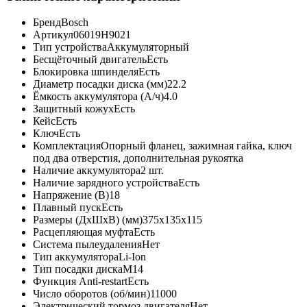
Бренд
Bosch
Артикул
06019H9021
Тип устройства
Аккумуляторный
Бесщёточный двигатель
Есть
Блокировка шпинделя
Есть
Диаметр посадки диска (мм)
22.2
Ёмкость аккумулятора (А/ч)
4.0
Защитный кожух
Есть
Кейс
Есть
Ключ
Есть
Комплектация
Опорный фланец, зажимная гайка, ключ
под два отверстия, дополнительная рукоятка
Наличие аккумулятора
2 шт.
Наличие зарядного устройства
Есть
Напряжение (В)
18
Плавный пуск
Есть
Размеры (ДхШхВ) (мм)
375x135x115
Расцепляющая муфта
Есть
Система пылеудаления
Нет
Тип аккумулятора
Li-Ion
Тип посадки диска
М14
Функция Anti-restart
Есть
Число оборотов (об/мин)
11000
Электрический тормоз двигателя
Нет