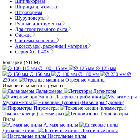
Шпилькорезы
Шприцы для смазки
Штроборезы
Шуруповёрты
Ручные инструменты
Для строительного быта
Одежда
Системы хранения
Аксессуары, расходный материал
Серия XGT 40V
Болгарки (УШМ)
∅ 100-115 мм
∅ 125 мм
∅ 150 мм
∅ 180 мм
∅
230 мм
Отрезные машины
Измерительный инструмент
Дальномеры
Детекторы
Лазерные приёмники
Мультиметры
Нивелиры (уровни)
Пирометры
Токовые клещи (клемметры)
Тепловизоры
Пилы
Алмазные пилы
Дисковые пилы
Ленточные пилы
Настольные пилы