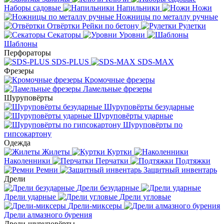
Наборы садовые
Напильники
Ножи
Ножницы по металлу ручные
Отвёртки
Рейки по бетону
Рулетки
Секаторы
Уровни
Шаблоны
Перфораторы
SDS-PLUS
SDS-MAX
Фрезеры
Кромочные фрезеры
Ламельные фрезеры
Шуруповёрты
Шуруповёрты безударные
Шуруповёрты ударные
Шуруповёрты по
гипсокартону
Одежда
Жилеты
Куртки
Наколенники
Перчатки
Подтяжки
Ремни
Защитный инвентарь
Дрели
Дрели безударные
Дрели ударные
Дрели угловые
Дрели-миксеры
Дрели алмазного бурения
Дрели-шуруповёрты