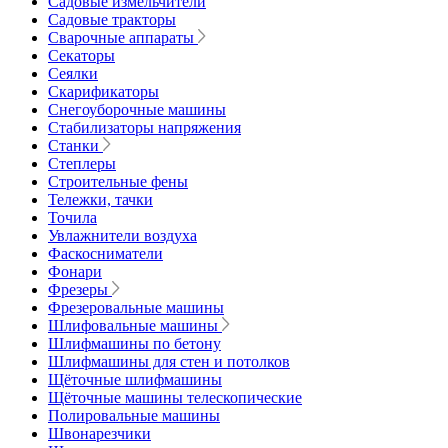
Садовые измельчители
Садовые тракторы
Сварочные аппараты
Секаторы
Сеялки
Скарификаторы
Снегоуборочные машины
Стабилизаторы напряжения
Станки
Степлеры
Строительные фены
Тележки, тачки
Точила
Увлажнители воздуха
Фаскосниматели
Фонари
Фрезеры
Фрезеровальные машины
Шлифовальные машины
Шлифмашины по бетону
Шлифмашины для стен и потолков
Щёточные шлифмашины
Щёточные машины телескопические
Полировальные машины
Швонарезчики