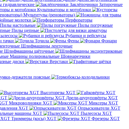
 гидравлические
Заклёпочники
Затирочные
Культиваторы и мотоблоки
Мультитулы (реноваторы)
бойные молотки
Перфораторы
Пилы настольные
Пилы погружные
Пилы цепные
ылесосы
Рубанки и рейсмусы
и тачки
Точила
Фены
Фонари
Шлифмашины ленточные
Шлифмашины щёточные
Машины полировальные
Шовнарезчики
азные диски
Верстаки
умки-держатели поясные
Высоторезы XGT
XGT
Дрели-шуруповёрты XGT
Микроволновки XGT
Миксеры XGT
давления XGT
Опрыскиватели XGT
альные машины XGT
Пылесосы XGT
Триммеры (косы) XGT
Фрезеры XGT