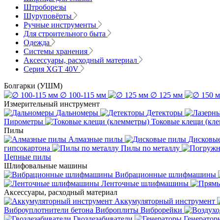
Штроборезы
Шуруповёрты
Ручные инструменты
Для строительного быта
Одежда
Системы хранения
Аксессуары, расходный материал
Серия XGT 40V
Болгарки (УШМ)
∅ 100-115 мм
∅ 125 мм
Измерительный инструмент
Дальномеры
Детекторы
Пирометры
Токовые клещи (кл
Пилы
Алмазные пилы
Дисковы
гипсокартона
Пилы по металлу
Цепные пилы
Шлифовальные машины
Вибрационные шлифмашины
Ленточные шлифмашины
Аксессуары, расходный материал
Аккумуляторный инструмент
Виброуплотнители бетона
Виброплиты
Виброрейки
Гвоздезабиватели
Генератор