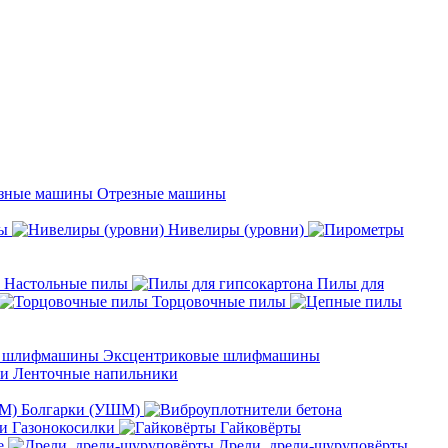
Отрезные машины
ы
Нивелиры (уровни)
Настольные пилы
Пилы для
Торцовочные пилы
Эксцентриковые шлифмашины
Ленточные напильники
Болгарки (УШМ)
Газонокосилки
Гайковёрты
е
Дрели, дрели-шуруповёрты