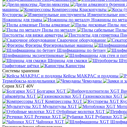
Дрели-миксеры
машины
Компрессоры
Краскопульты
Кусторезы
Измерительные инс
Ножницы для травы
Ножницы по мета
Пилы алмазные
Пилы дис
Пилы по металлу
Пилы
Пистолеты для вязки арматуры
Пис
Сварочное оборудование
Фрезеры
Фрезеровальные машины
Шлифмашины по бетону
Шлифмашины эксцентриковые
Шприцы для смазки
Штр
Графитовые щётки
Канистры
Системы хранения
Кейсы MAKPAC и поддоны
Термобоксы-холодильники
Чемоданы
Серия XGT 40V
Болгарки XGT
Ви
Гайковёрты XGT
Газонокосилки XGT
Компрессоры XGT
Ку
Мультитулы XGT
Мото
Отбойные молотки XGT
Резчики XGT
Рубанки XGT
Чайники XGT
Шлифм
Грузоподъёмное оборудование