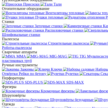
Присоски
Тали
Отопительное оборудование
Вентиляторы тепловые
Пушки тепловые
Р
Станки
Заточные станки
Ка
Распиловочные станки
Шлифовальные станки
Пылесосы
Строительные пылесосы
Роботы-пылесосы
Сварочные аппараты
MMA
MIG-MAG
TIG
Мультисис
пластиковых труб
Ручные инструменты
Зажимы
Ключи
Наборы
Отвёртки
Рейки по бетону
Рулетки
Сек
Перфораторы
SDS-PLUS
SDS-MAX
Фрезеры
Кромочные фрезеры
Шуруповёрты
Шуруповёрты безударные
Одежда