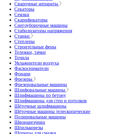
Сварочные аппараты
Секаторы
Сеялки
Скарификаторы
Снегоуборочные машины
Стабилизаторы напряжения
Станки
Степлеры
Строительные фены
Тележки, тачки
Точила
Увлажнители воздуха
Фаскосниматели
Фонари
Фрезеры
Фрезеровальные машины
Шлифовальные машины
Шлифмашины по бетону
Шлифмашины для стен и потолков
Щёточные шлифмашины
Щёточные машины телескопические
Полировальные машины
Швонарезчики
Шпилькорезы
Шприцы для смазки