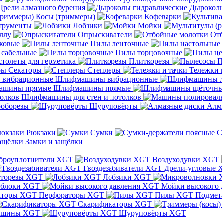
Дрели алмазного бурения
Дыроколы
Косы (триммеры)
Кофеварки
трументы
Лобзики
Мойки
ллу
Опрыскиватели
От
ковые
Пилы ленточные
 сабельные
Пилы торцовочные
толеты для герметика
Плиткорезы
П
Секаторы
Степлеры
Тележки 
Шлифмашины вибрационные
Шлифмашины прямые
Шлифмашины для стен и потолков
оборезы
Шуруповёрты
Алм
Рюкзаки
Сумки
С
Замки и защёлки
броуплотнители XGT
Воздуходувки XGT
Гвоздезабиватели XGT
Дрели-угловые 
сторезы XGT
Лобзики XGT
блоки XGT
Мойки высокого 
Перфораторы XGT
Пилы XGT
Подмет
Скарификаторы XGT
ашины XGT
Шуруповёрты XGT