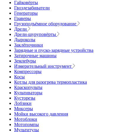
Гайковёрты
Гвоздезабиватели
Генераторы
Граверы
Грузоподъёмное оборудование
Дрели
Дрели-шуруповёрты
Дыроколы
Заклёпочники
Зарядные и пуско-зарядные устройства
Затирочные машины
Землебуры
Измерительный инструмент
Компрессоры
Косы
Котлы для разогрева термопластика
Краскопульты
Культиваторы
Кусторезы
Лобзики
Миксеры
Мойки высокого давления
Мотоблоки
Мотопомпы
Мультитулы