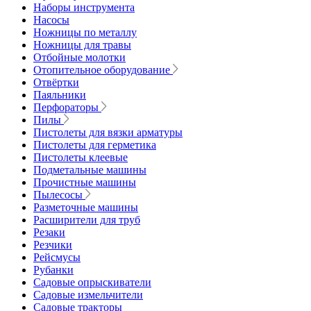
Наборы инструмента
Насосы
Ножницы по металлу
Ножницы для травы
Отбойные молотки
Отопительное оборудование
Отвёртки
Паяльники
Перфораторы
Пилы
Пистолеты для вязки арматуры
Пистолеты для герметика
Пистолеты клеевые
Подметальные машины
Прочистные машины
Пылесосы
Разметочные машины
Расширители для труб
Резаки
Резчики
Рейсмусы
Рубанки
Садовые опрыскиватели
Садовые измельчители
Садовые тракторы