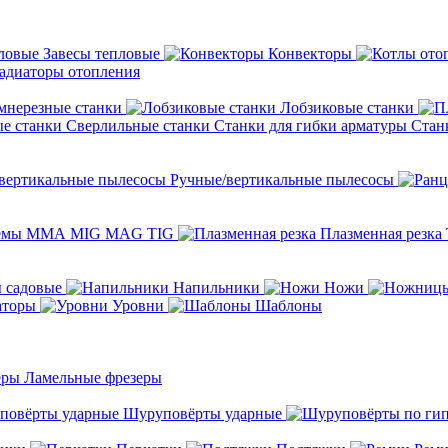
Завесы тепловые
Конвекторы
адиаторы отопления
мнерезные станки
Лобзиковые станки
Сверлильные станки
Станки для гибки арматуры
Стан
Ручные/вертикальные пылесосы
темы ММА MIG MAG TIG
Плазменная резка
 садовые
Напильники
Ножи
аторы
Уровни
Шаблоны
Ламельные фрезеры
Шуруповёрты ударные