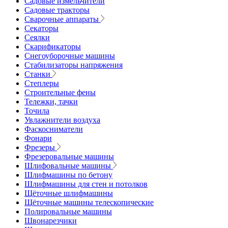
Садовые измельчители
Садовые тракторы
Сварочные аппараты
Секаторы
Сеялки
Скарификаторы
Снегоуборочные машины
Стабилизаторы напряжения
Станки
Степлеры
Строительные фены
Тележки, тачки
Точила
Увлажнители воздуха
Фаскосниматели
Фонари
Фрезеры
Фрезеровальные машины
Шлифовальные машины
Шлифмашины по бетону
Шлифмашины для стен и потолков
Щёточные шлифмашины
Щёточные машины телескопические
Полировальные машины
Швонарезчики