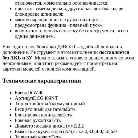
отключается, моментально останавливается;
простота замены дисков, других насадок благодаря
блокировке шпинделя;
мягкое наращивание нагрузки на старте –
предусмотрена функция «плавный пуск»;
возможность менять оснастку без инструмента, всего
одним движением.
Еще один плюс болгарки ДеВОЛТ – удобный чемодан в
дополнение. Инструмент в этом исполнении
поставляется
без АКБ и ЗУ
. Можно заказать угловую шлифмашину со всем
необходимым, для этого рекомендуется посмотреть на
карточки моделей с полной комплектацией.
Технические характеристики
Бренд
DeWalt
Артикул
DCG409NT
Тип устройства
Аккумуляторный
Бесщёточный двигатель
Есть
Блокировка шпинделя
Есть
Боковая рукоятка
Есть
Диаметр посадки диска (мм)
22.2
Ёмкость аккумулятора (А/ч)
1.5,2.0,3.0,4.0,5.0,6.0
Защитный кожух
Есть