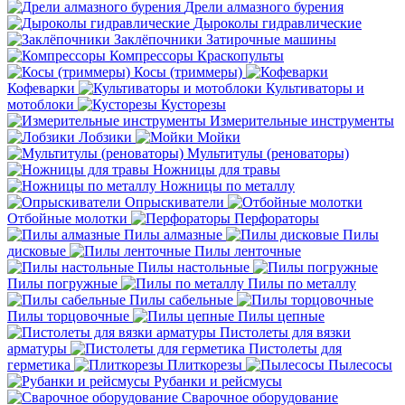
Дрели алмазного бурения
Дыроколы гидравлические
Заклёпочники
Затирочные машины
Компрессоры
Краскопульты
Косы (триммеры)
Кофеварки
Культиваторы и
мотоблоки
Кусторезы
Измерительные инструменты
Лобзики
Мойки
Мультитулы (реноваторы)
Ножницы для травы
Ножницы по металлу
Опрыскиватели
Отбойные молотки
Перфораторы
Пилы алмазные
Пилы
дисковые
Пилы ленточные
Пилы настольные
Пилы погружные
Пилы по металлу
Пилы сабельные
Пилы торцовочные
Пилы цепные
Пистолеты для вязки
арматуры
Пистолеты для
герметика
Плиткорезы
Пылесосы
Рубанки и рейсмусы
Сварочное оборудование