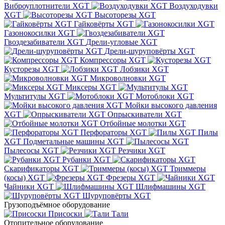
Виброуплотнители XGT
Воздуходувки
XGT
Высоторезы XGT
Гайковёрты XGT
Газонокосилки XGT
Гвоздезабиватели XGT
Дрели-угловые XGT
Дрели-шуруповёрты XGT
Компрессоры XGT
Кусторезы XGT
Лобзики XGT
Микроволновки XGT
Миксеры XGT
Мультитулы XGT
Мотоблоки XGT
Мойки высокого давления
XGT
Опрыскиватели XGT
Отбойные молотки XGT
Перфораторы XGT
Пилы
XGT
Подметальные машины XGT
Пылесосы XGT
Резчики XGT
Рубанки XGT
Скарификаторы XGT
Триммеры
(косы) XGT
Фрезеры XGT
Чайники XGT
Шлифмашины XGT
Шуруповёрты XGT
Грузоподъёмное оборудование
Присоски
Тали
Отопительное оборудование