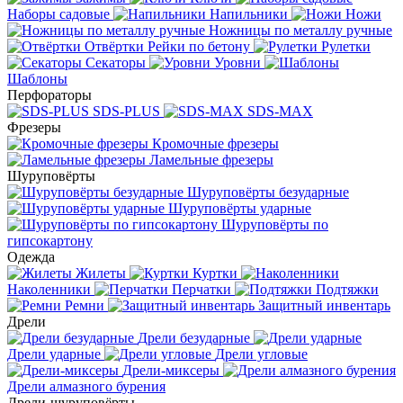
Наборы садовые
Напильники
Ножи
Ножницы по металлу ручные
Отвёртки
Рейки по бетону
Рулетки
Секаторы
Уровни
Шаблоны
Перфораторы
SDS-PLUS
SDS-MAX
Фрезеры
Кромочные фрезеры
Ламельные фрезеры
Шуруповёрты
Шуруповёрты безударные
Шуруповёрты ударные
Шуруповёрты по
гипсокартону
Одежда
Жилеты
Куртки
Наколенники
Перчатки
Подтяжки
Ремни
Защитный инвентарь
Дрели
Дрели безударные
Дрели ударные
Дрели угловые
Дрели-миксеры
Дрели алмазного бурения
Дрели-шуруповёрты