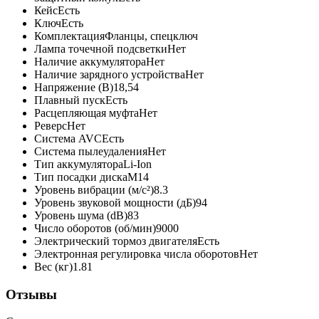
Кейс
Есть
Ключ
Есть
Комплектация
Фланцы, спецключ
Лампа точечной подсветки
Нет
Наличие аккумулятора
Нет
Наличие зарядного устройства
Нет
Напряжение (В)
18,54
Плавный пуск
Есть
Расцепляющая муфта
Нет
Реверс
Нет
Система AVC
Есть
Система пылеудаления
Нет
Тип аккумулятора
Li-Ion
Тип посадки диска
М14
Уровень вибрации (м/с²)
8.3
Уровень звуковой мощности (дБ)
94
Уровень шума (dB)
83
Число оборотов (об/мин)
9000
Электрический тормоз двигателя
Есть
Электронная регулировка числа оборотов
Нет
Вес (кг)
1.81
Отзывы