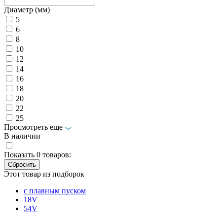
Диаметр (мм)
5
6
8
10
12
14
16
18
20
22
25
Просмотреть еще
В наличии
Показать
0
товаров:
Этот товар из подборок
с плавным пуском
18V
54V