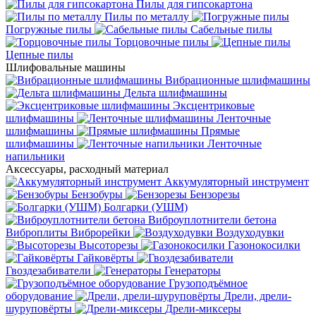
Пилы для гипсокартона
Пилы по металлу
Погружные пилы
Сабельные пилы
Торцовочные пилы
Цепные пилы
Шлифовальные машины
Вибрационные шлифмашины
Дельта шлифмашины
Эксцентриковые
шлифмашины
Ленточные
шлифмашины
Прямые
шлифмашины
Ленточные
напильники
Аксессуары, расходный материал
Аккумуляторный инструмент
Бензобуры
Бензорезы
Болгарки (УШМ)
Виброуплотнители бетона
Виброплиты
Виброрейки
Воздуходувки
Высоторезы
Газонокосилки
Гайковёрты
Гвоздезабиватели
Генераторы
Грузоподъёмное
оборудование
Дрели, дрели-
шуруповёрты
Дрели-миксеры