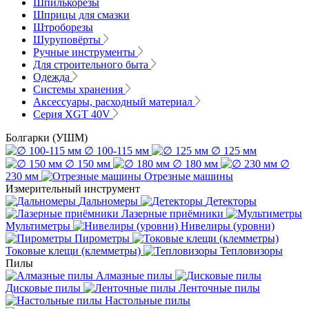
Шпилькорезы
Шприцы для смазки
Штроборезы
Шуруповёрты
Ручные инструменты
Для строительного быта
Одежда
Системы хранения
Аксессуары, расходный материал
Серия XGT 40V
Болгарки (УШМ)
∅ 100-115 мм
∅ 125 мм
∅ 150 мм
∅ 180 мм
∅
230 мм
Отрезные машины
Измерительный инструмент
Дальномеры
Детекторы
Лазерные приёмники
Мультиметры
Нивелиры (уровни)
Пирометры
Токовые клещи (клемметры)
Тепловизоры
Пилы
Алмазные пилы
Дисковые пилы
Ленточные пилы
Настольные пилы