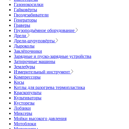
Газонокосилки
Гайковёрты
Гвоздезабиватели
Генераторы
Граверы
Грузоподъёмное оборудование
Дрели
Дрели-шуруповёрты
Дыроколы
Заклёпочники
Зарядные и пуско-зарядные устройства
Затирочные машины
Землебуры
Измерительный инструмент
Компрессоры
Косы
Котлы для разогрева термопластика
Краскопульты
Культиваторы
Кусторезы
Лобзики
Миксеры
Мойки высокого давления
Мотоблоки
Мотопомпы