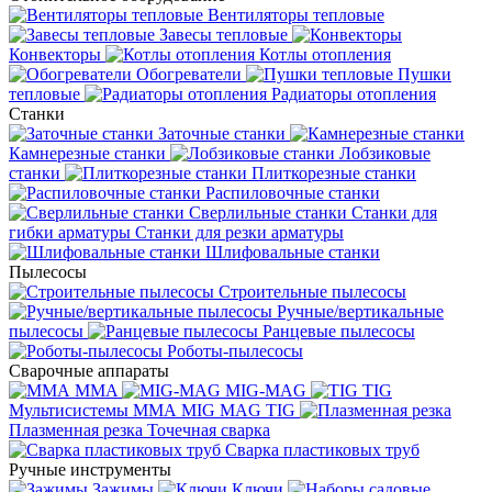
Вентиляторы тепловые
Завесы тепловые
Конвекторы
Котлы отопления
Обогреватели
Пушки
тепловые
Радиаторы отопления
Станки
Заточные станки
Камнерезные станки
Лобзиковые
станки
Плиткорезные станки
Распиловочные станки
Сверлильные станки
Станки для
гибки арматуры
Станки для резки арматуры
Шлифовальные станки
Пылесосы
Строительные пылесосы
Ручные/вертикальные
пылесосы
Ранцевые пылесосы
Роботы-пылесосы
Сварочные аппараты
MMA
MIG-MAG
TIG
Мультисистемы ММА MIG MAG TIG
Плазменная резка
Точечная сварка
Cварка пластиковых труб
Ручные инструменты
Зажимы
Ключи