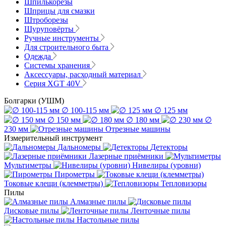
Шпилькорезы
Шприцы для смазки
Штроборезы
Шуруповёрты
Ручные инструменты
Для строительного быта
Одежда
Системы хранения
Аксессуары, расходный материал
Серия XGT 40V
Болгарки (УШМ)
∅ 100-115 мм
∅ 125 мм
∅ 150 мм
∅ 180 мм
∅
230 мм
Отрезные машины
Измерительный инструмент
Дальномеры
Детекторы
Лазерные приёмники
Мультиметры
Нивелиры (уровни)
Пирометры
Токовые клещи (клемметры)
Тепловизоры
Пилы
Алмазные пилы
Дисковые пилы
Ленточные пилы
Настольные пилы