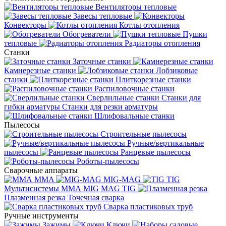
Вентиляторы тепловые
Завесы тепловые
Конвекторы
Котлы отопления
Обогреватели
Пушки
тепловые
Радиаторы отопления
Станки
Заточные станки
Камнерезные станки
Лобзиковые
станки
Плиткорезные станки
Распиловочные станки
Сверлильные станки
Станки для
гибки арматуры
Станки для резки арматуры
Шлифовальные станки
Пылесосы
Строительные пылесосы
Ручные/вертикальные
пылесосы
Ранцевые пылесосы
Роботы-пылесосы
Сварочные аппараты
MMA
MIG-MAG
TIG
Мультисистемы ММА MIG MAG TIG
Плазменная резка
Точечная сварка
Cварка пластиковых труб
Ручные инструменты
Зажимы
Ключи