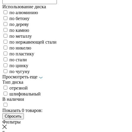
Использование диска
по алюминию
по бетону
по дереву
по камню
по металлу
по нержавеющей стали
по никелю
по пластику
по стали
по цинку
по чугуну
Просмотреть еще
Тип диска
отрезной
шлифовальный
В наличии
Показать
0
товаров:
Фильтры