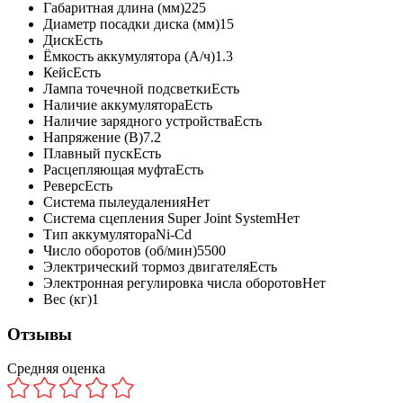
Габаритная длина (мм)
225
Диаметр посадки диска (мм)
15
Диск
Есть
Ёмкость аккумулятора (А/ч)
1.3
Кейс
Есть
Лампа точечной подсветки
Есть
Наличие аккумулятора
Есть
Наличие зарядного устройства
Есть
Напряжение (В)
7.2
Плавный пуск
Есть
Расцепляющая муфта
Есть
Реверс
Есть
Система пылеудаления
Нет
Система сцепления Super Joint System
Нет
Тип аккумулятора
Ni-Cd
Число оборотов (об/мин)
5500
Электрический тормоз двигателя
Есть
Электронная регулировка числа оборотов
Нет
Вес (кг)
1
Отзывы
Средняя оценка