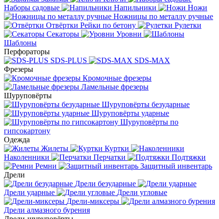
Наборы садовые
Напильники
Ножи
Ножницы по металлу ручные
Отвёртки
Рейки по бетону
Рулетки
Секаторы
Уровни
Шаблоны
Перфораторы
SDS-PLUS
SDS-MAX
Фрезеры
Кромочные фрезеры
Ламельные фрезеры
Шуруповёрты
Шуруповёрты безударные
Шуруповёрты ударные
Шуруповёрты по
гипсокартону
Одежда
Жилеты
Куртки
Наколенники
Перчатки
Подтяжки
Ремни
Защитный инвентарь
Дрели
Дрели безударные
Дрели ударные
Дрели угловые
Дрели-миксеры
Дрели алмазного бурения
Дрели-шуруповёрты