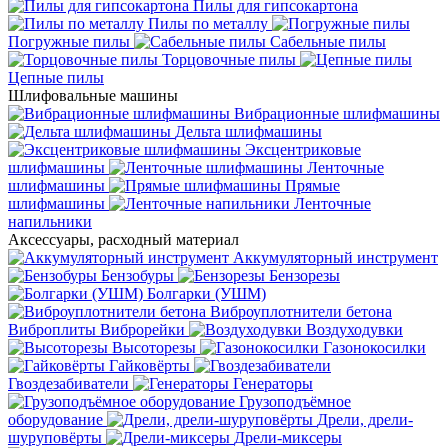
Пилы для гипсокартона
Пилы по металлу
Погружные пилы
Сабельные пилы
Торцовочные пилы
Цепные пилы
Шлифовальные машины
Вибрационные шлифмашины
Дельта шлифмашины
Эксцентриковые
шлифмашины
Ленточные
шлифмашины
Прямые
шлифмашины
Ленточные
напильники
Аксессуары, расходный материал
Аккумуляторный инструмент
Бензобуры
Бензорезы
Болгарки (УШМ)
Виброуплотнители бетона
Виброплиты
Виброрейки
Воздуходувки
Высоторезы
Газонокосилки
Гайковёрты
Гвоздезабиватели
Генераторы
Грузоподъёмное
оборудование
Дрели, дрели-
шуруповёрты
Дрели-миксеры