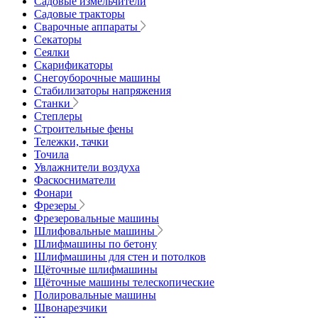
Садовые измельчители
Садовые тракторы
Сварочные аппараты
Секаторы
Сеялки
Скарификаторы
Снегоуборочные машины
Стабилизаторы напряжения
Станки
Степлеры
Строительные фены
Тележки, тачки
Точила
Увлажнители воздуха
Фаскосниматели
Фонари
Фрезеры
Фрезеровальные машины
Шлифовальные машины
Шлифмашины по бетону
Шлифмашины для стен и потолков
Щёточные шлифмашины
Щёточные машины телескопические
Полировальные машины
Швонарезчики