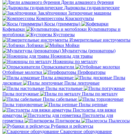
Дрели алмазного бурения
Дыроколы гидравлические
Заклёпочники
Затирочные машины
Компрессоры
Краскопульты
Косы (триммеры)
Кофеварки
Культиваторы и
мотоблоки
Кусторезы
Измерительные инструменты
Лобзики
Мойки
Мультитулы (реноваторы)
Ножницы для травы
Ножницы по металлу
Опрыскиватели
Отбойные молотки
Перфораторы
Пилы алмазные
Пилы
дисковые
Пилы ленточные
Пилы настольные
Пилы погружные
Пилы по металлу
Пилы сабельные
Пилы торцовочные
Пилы цепные
Пистолеты для вязки
арматуры
Пистолеты для
герметика
Плиткорезы
Пылесосы
Рубанки и рейсмусы
Сварочное оборудование