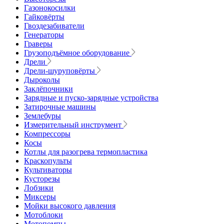
Газонокосилки
Гайковёрты
Гвоздезабиватели
Генераторы
Граверы
Грузоподъёмное оборудование
Дрели
Дрели-шуруповёрты
Дыроколы
Заклёпочники
Зарядные и пуско-зарядные устройства
Затирочные машины
Землебуры
Измерительный инструмент
Компрессоры
Косы
Котлы для разогрева термопластика
Краскопульты
Культиваторы
Кусторезы
Лобзики
Миксеры
Мойки высокого давления
Мотоблоки
Мотопомпы