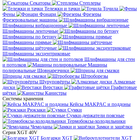
Секаторы
Степлеры
Тележки и тачки
Точила
Фены
Фонари
Фрезеры
Фрезеровальные машины
Шлифмашины вибрационные
Шлифмашины ленточные
Шлифмашины по бетону
Шлифмашины прямые
Шлифмашины щёточные
Шлифмашины эксцентриковые
Шлифмашины для стен
и потолков
Машины
полировальные
Шовнарезчики
Шприцы для смазки
Штроборезы
Шуруповёрты
Алмазные
диски
Верстаки
Графитовые
щётки
Канистры
Системы хранения
Кейсы MAKPAC и поддоны
Рюкзаки
Сумки
Сумки-держатели поясные
Термобоксы-холодильники
Чемоданы
Замки и защёлки
Серия XGT 40V
Болгарки XGT