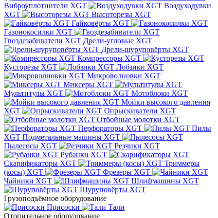
Виброуплотнители XGT
Воздуходувки
XGT
Высоторезы XGT
Гайковёрты XGT
Газонокосилки XGT
Гвоздезабиватели XGT
Дрели-угловые XGT
Дрели-шуруповёрты XGT
Компрессоры XGT
Кусторезы XGT
Лобзики XGT
Микроволновки XGT
Миксеры XGT
Мультитулы XGT
Мотоблоки XGT
Мойки высокого давления
XGT
Опрыскиватели XGT
Отбойные молотки XGT
Перфораторы XGT
Пилы
XGT
Подметальные машины XGT
Пылесосы XGT
Резчики XGT
Рубанки XGT
Скарификаторы XGT
Триммеры
(косы) XGT
Фрезеры XGT
Чайники XGT
Шлифмашины XGT
Шуруповёрты XGT
Грузоподъёмное оборудование
Присоски
Тали
Отопительное оборудование