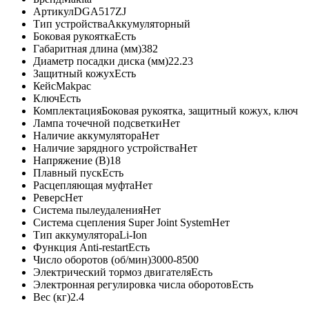
Артикул
DGA517ZJ
Тип устройства
Аккумуляторный
Боковая рукоятка
Есть
Габаритная длина (мм)
382
Диаметр посадки диска (мм)
22.23
Защитный кожух
Есть
Кейс
Makpac
Ключ
Есть
Комплектация
Боковая рукоятка, защитный кожух, ключ
Лампа точечной подсветки
Нет
Наличие аккумулятора
Нет
Наличие зарядного устройства
Нет
Напряжение (В)
18
Плавный пуск
Есть
Расцепляющая муфта
Нет
Реверс
Нет
Система пылеудаления
Нет
Система сцепления Super Joint System
Нет
Тип аккумулятора
Li-Ion
Функция Anti-restart
Есть
Число оборотов (об/мин)
3000-8500
Электрический тормоз двигателя
Есть
Электронная регулировка числа оборотов
Есть
Вес (кг)
2.4