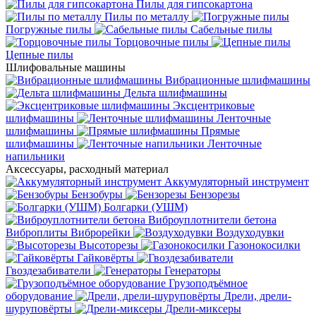
Пилы для гипсокартона
Пилы по металлу
Погружные пилы
Сабельные пилы
Торцовочные пилы
Цепные пилы
Шлифовальные машины
Вибрационные шлифмашины
Дельта шлифмашины
Эксцентриковые
шлифмашины
Ленточные
шлифмашины
Прямые
шлифмашины
Ленточные
напильники
Аксессуары, расходный материал
Аккумуляторный инструмент
Бензобуры
Бензорезы
Болгарки (УШМ)
Виброуплотнители бетона
Виброплиты
Виброрейки
Воздуходувки
Высоторезы
Газонокосилки
Гайковёрты
Гвоздезабиватели
Генераторы
Грузоподъёмное
оборудование
Дрели, дрели-
шуруповёрты
Дрели-миксеры