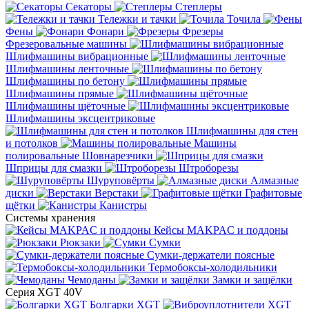
Секаторы
Степлеры
Тележки и тачки
Точила
Фены
Фонари
Фрезеры
Фрезеровальные машины
Шлифмашины вибрационные
Шлифмашины ленточные
Шлифмашины по бетону
Шлифмашины прямые
Шлифмашины щёточные
Шлифмашины эксцентриковые
Шлифмашины для стен
и потолков
Машины
полировальные
Шовнарезчики
Шприцы для смазки
Штроборезы
Шуруповёрты
Алмазные
диски
Верстаки
Графитовые
щётки
Канистры
Системы хранения
Кейсы MAKPAC и поддоны
Рюкзаки
Сумки
Сумки-держатели поясные
Термобоксы-холодильники
Чемоданы
Замки и защёлки
Серия XGT 40V
Болгарки XGT