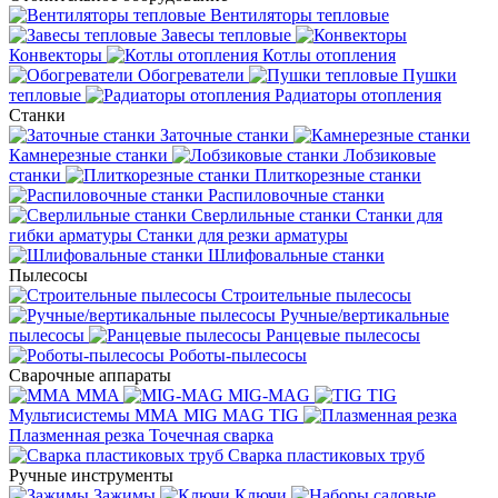
Вентиляторы тепловые
Завесы тепловые
Конвекторы
Котлы отопления
Обогреватели
Пушки
тепловые
Радиаторы отопления
Станки
Заточные станки
Камнерезные станки
Лобзиковые
станки
Плиткорезные станки
Распиловочные станки
Сверлильные станки
Станки для
гибки арматуры
Станки для резки арматуры
Шлифовальные станки
Пылесосы
Строительные пылесосы
Ручные/вертикальные
пылесосы
Ранцевые пылесосы
Роботы-пылесосы
Сварочные аппараты
MMA
MIG-MAG
TIG
Мультисистемы ММА MIG MAG TIG
Плазменная резка
Точечная сварка
Cварка пластиковых труб
Ручные инструменты
Зажимы
Ключи