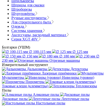
Шпилькорезы
Шприцы для смазки
Штроборезы
Шуруповёрты
Ручные инструменты
Для строительного быта
Одежда
Системы хранения
Аксессуары, расходный материал
Серия XGT 40V
Болгарки (УШМ)
∅ 100-115 мм
∅ 125 мм
∅ 150 мм
∅ 180 мм
∅
230 мм
Отрезные машины
Измерительный инструмент
Дальномеры
Детекторы
Лазерные приёмники
Мультиметры
Нивелиры (уровни)
Пирометры
Токовые клещи (клемметры)
Тепловизоры
Пилы
Алмазные пилы
Дисковые пилы
Ленточные пилы
Настольные пилы