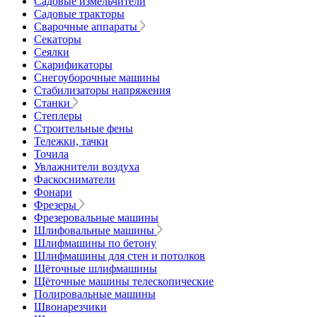
Садовые измельчители
Садовые тракторы
Сварочные аппараты
Секаторы
Сеялки
Скарификаторы
Снегоуборочные машины
Стабилизаторы напряжения
Станки
Степлеры
Строительные фены
Тележки, тачки
Точила
Увлажнители воздуха
Фаскосниматели
Фонари
Фрезеры
Фрезеровальные машины
Шлифовальные машины
Шлифмашины по бетону
Шлифмашины для стен и потолков
Щёточные шлифмашины
Щёточные машины телескопические
Полировальные машины
Швонарезчики