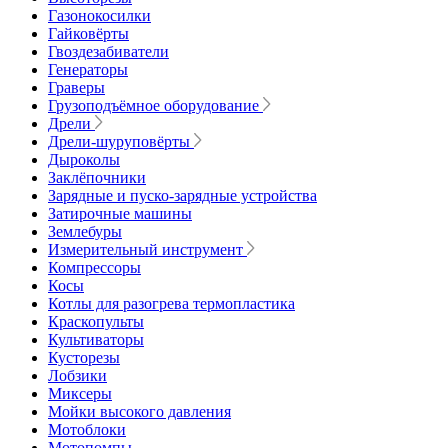
Газонокосилки
Гайковёрты
Гвоздезабиватели
Генераторы
Граверы
Грузоподъёмное оборудование
Дрели
Дрели-шуруповёрты
Дыроколы
Заклёпочники
Зарядные и пуско-зарядные устройства
Затирочные машины
Землебуры
Измерительный инструмент
Компрессоры
Косы
Котлы для разогрева термопластика
Краскопульты
Культиваторы
Кусторезы
Лобзики
Миксеры
Мойки высокого давления
Мотоблоки
Мотопомпы