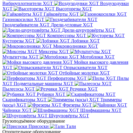
Виброуплотнители XGT
Воздуходувки
XGT
Высоторезы XGT
Гайковёрты XGT
Газонокосилки XGT
Гвоздезабиватели XGT
Дрели-угловые XGT
Дрели-шуруповёрты XGT
Компрессоры XGT
Кусторезы XGT
Лобзики XGT
Микроволновки XGT
Миксеры XGT
Мультитулы XGT
Мотоблоки XGT
Мойки высокого давления
XGT
Опрыскиватели XGT
Отбойные молотки XGT
Перфораторы XGT
Пилы
XGT
Подметальные машины XGT
Пылесосы XGT
Резчики XGT
Рубанки XGT
Скарификаторы XGT
Триммеры
(косы) XGT
Фрезеры XGT
Чайники XGT
Шлифмашины XGT
Шуруповёрты XGT
Грузоподъёмное оборудование
Присоски
Тали
Отопительное оборудование