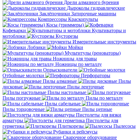
Дрели алмазного бурения
Дыроколы гидравлические
Заклёпочники
Затирочные машины
Компрессоры
Краскопульты
Косы (триммеры)
Кофеварки
Культиваторы и
мотоблоки
Кусторезы
Измерительные инструменты
Лобзики
Мойки
Мультитулы (реноваторы)
Ножницы для травы
Ножницы по металлу
Опрыскиватели
Отбойные молотки
Перфораторы
Пилы алмазные
Пилы
дисковые
Пилы ленточные
Пилы настольные
Пилы погружные
Пилы по металлу
Пилы сабельные
Пилы торцовочные
Пилы цепные
Пистолеты для вязки
арматуры
Пистолеты для
герметика
Плиткорезы
Пылесосы
Рубанки и рейсмусы
Сварочное оборудование