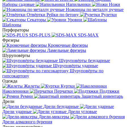
Наборы садовые
Напильники
Ножи
Ножницы по металлу ручные
Отвёртки
Рейки по бетону
Рулетки
Секаторы
Уровни
Шаблоны
Перфораторы
SDS-PLUS
SDS-MAX
Фрезеры
Кромочные фрезеры
Ламельные фрезеры
Шуруповёрты
Шуруповёрты безударные
Шуруповёрты ударные
Шуруповёрты по
гипсокартону
Одежда
Жилеты
Куртки
Наколенники
Перчатки
Подтяжки
Ремни
Защитный инвентарь
Дрели
Дрели безударные
Дрели ударные
Дрели угловые
Дрели-миксеры
Дрели алмазного бурения
Дрели-шуруповёрты