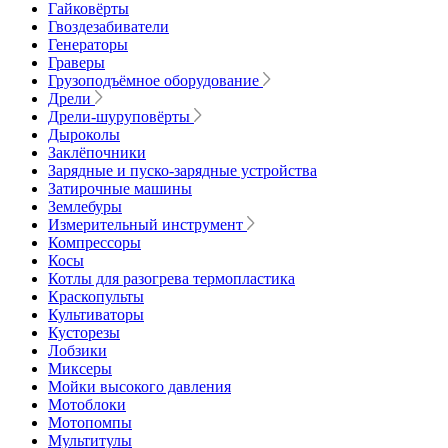
Гайковёрты
Гвоздезабиватели
Генераторы
Граверы
Грузоподъёмное оборудование
Дрели
Дрели-шуруповёрты
Дыроколы
Заклёпочники
Зарядные и пуско-зарядные устройства
Затирочные машины
Землебуры
Измерительный инструмент
Компрессоры
Косы
Котлы для разогрева термопластика
Краскопульты
Культиваторы
Кусторезы
Лобзики
Миксеры
Мойки высокого давления
Мотоблоки
Мотопомпы
Мультитулы