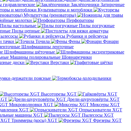
 гидравлические
Заклёпочники
Затирочные
Культиваторы и мотоблоки
Мультитулы (реноваторы)
бойные молотки
Перфораторы
Пилы настольные
Пилы погружные
Пилы цепные
ылесосы
Рубанки и рейсмусы
и тачки
Точила
Фены
Фонари
Шлифмашины ленточные
Шлифмашины щёточные
Машины полировальные
Шовнарезчики
азные диски
Верстаки
умки-держатели поясные
Высоторезы XGT
XGT
Дрели-шуруповёрты XGT
Микроволновки XGT
Миксеры XGT
давления XGT
Опрыскиватели XGT
альные машины XGT
Пылесосы XGT
Триммеры (косы) XGT
Фрезеры XGT