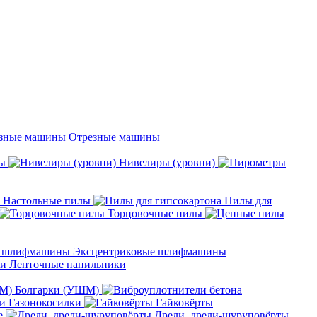
Отрезные машины
ы
Нивелиры (уровни)
Настольные пилы
Пилы для
Торцовочные пилы
Эксцентриковые шлифмашины
Ленточные напильники
Болгарки (УШМ)
Газонокосилки
Гайковёрты
е
Дрели, дрели-шуруповёрты