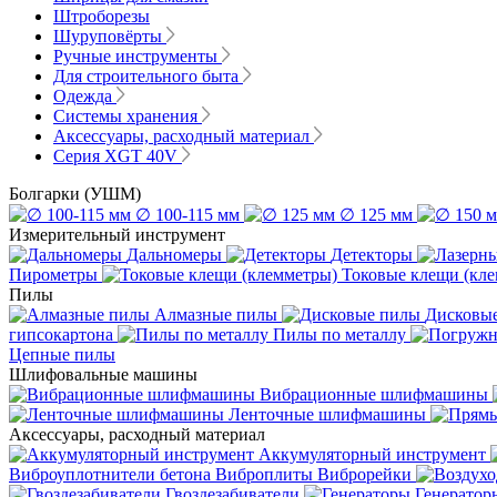
Штроборезы
Шуруповёрты
Ручные инструменты
Для строительного быта
Одежда
Системы хранения
Аксессуары, расходный материал
Серия XGT 40V
Болгарки (УШМ)
∅ 100-115 мм
∅ 125 мм
Измерительный инструмент
Дальномеры
Детекторы
Пирометры
Токовые клещи (кл
Пилы
Алмазные пилы
Дисковы
гипсокартона
Пилы по металлу
Цепные пилы
Шлифовальные машины
Вибрационные шлифмашины
Ленточные шлифмашины
Аксессуары, расходный материал
Аккумуляторный инструмент
Виброуплотнители бетона
Виброплиты
Виброрейки
Гвоздезабиватели
Генератор