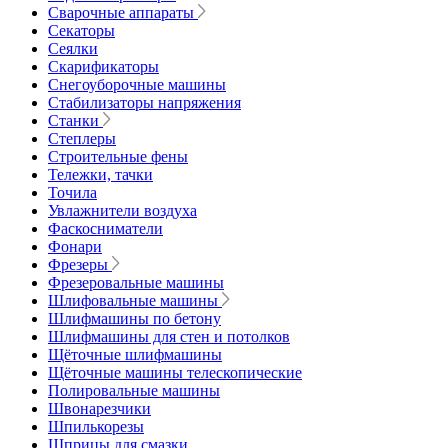
Сварочные аппараты
Секаторы
Сеялки
Скарификаторы
Снегоуборочные машины
Стабилизаторы напряжения
Станки
Степлеры
Строительные фены
Тележки, тачки
Точила
Увлажнители воздуха
Фаскосниматели
Фонари
Фрезеры
Фрезеровальные машины
Шлифовальные машины
Шлифмашины по бетону
Шлифмашины для стен и потолков
Щёточные шлифмашины
Щёточные машины телескопические
Полировальные машины
Швонарезчики
Шпилькорезы
Шприцы для смазки