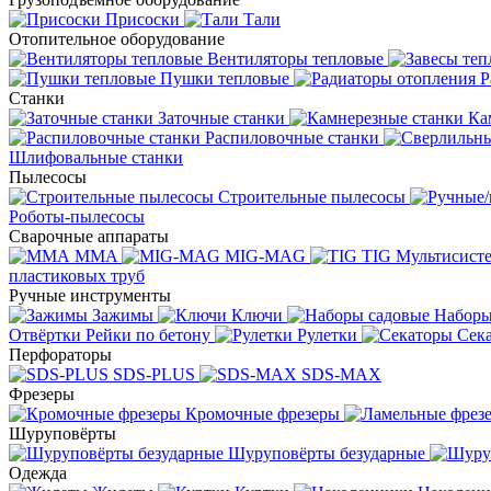
Присоски
Тали
Отопительное оборудование
Вентиляторы тепловые
Пушки тепловые
Р
Станки
Заточные станки
Ка
Распиловочные станки
Шлифовальные станки
Пылесосы
Строительные пылесосы
Роботы-пылесосы
Сварочные аппараты
MMA
MIG-MAG
TIG
Мультисис
пластиковых труб
Ручные инструменты
Зажимы
Ключи
Наборы
Отвёртки
Рейки по бетону
Рулетки
Сек
Перфораторы
SDS-PLUS
SDS-MAX
Фрезеры
Кромочные фрезеры
Шуруповёрты
Шуруповёрты безударные
Одежда