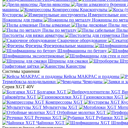
Дрели-миксеры
машины
Компрессоры
Краскопульты
Кусторезы
Измерительные инс
Ножницы для травы
Ножницы по мета
Пилы алмазные
Пилы дис
Пилы по металлу
Пилы
Пистолеты для вязки арматуры
Пис
Сварочное оборудование
Фрезеры
Фрезеровальные машины
Шлифмашины по бетону
Шлифмашины эксцентриковые
Шприцы для смазки
Штр
Графитовые щётки
Канистры
Системы хранения
Кейсы MAKPAC и поддоны
Термобоксы-холодильники
Чемоданы
Серия XGT 40V
Болгарки XGT
Ви
Гайковёрты XGT
Газонокосилки XGT
Компрессоры XGT
Ку
Мультитулы XGT
Мото
Отбойные молотки XGT
Резчики XGT
Рубанки XGT
Чайники XGT
Шлифм
Грузоподъёмное оборудование