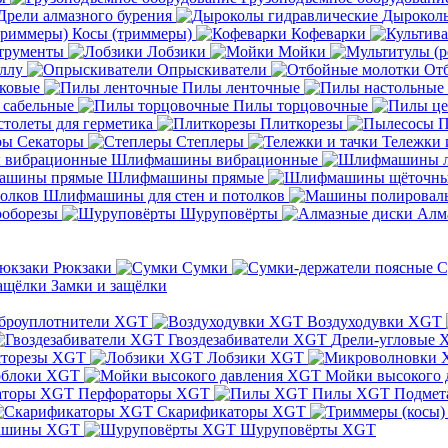
Дрели алмазного бурения
Дыроколы
Косы (триммеры)
Кофеварки
трументы
Лобзики
Мойки
ллу
Опрыскиватели
От
ковые
Пилы ленточные
 сабельные
Пилы торцовочные
толеты для герметика
Плиткорезы
П
Секаторы
Степлеры
Тележки 
Шлифмашины вибрационные
Шлифмашины прямые
Шлифмашины для стен и потолков
оборезы
Шуруповёрты
Алм
Рюкзаки
Сумки
С
Замки и защёлки
броуплотнители XGT
Воздуходувки XGT
Гвоздезабиватели XGT
Дрели-угловые 
сторезы XGT
Лобзики XGT
блоки XGT
Мойки высокого 
Перфораторы XGT
Пилы XGT
Подмет
Скарификаторы XGT
ашины XGT
Шуруповёрты XGT