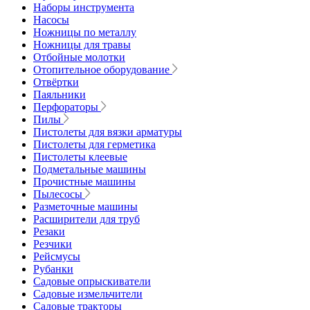
Наборы инструмента
Насосы
Ножницы по металлу
Ножницы для травы
Отбойные молотки
Отопительное оборудование
Отвёртки
Паяльники
Перфораторы
Пилы
Пистолеты для вязки арматуры
Пистолеты для герметика
Пистолеты клеевые
Подметальные машины
Прочистные машины
Пылесосы
Разметочные машины
Расширители для труб
Резаки
Резчики
Рейсмусы
Рубанки
Садовые опрыскиватели
Садовые измельчители
Садовые тракторы