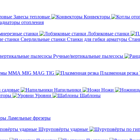
Завесы тепловые
Конвекторы
адиаторы отопления
мнерезные станки
Лобзиковые станки
Сверлильные станки
Станки для гибки арматуры
Стан
Ручные/вертикальные пылесосы
темы ММА MIG MAG TIG
Плазменная резка
 садовые
Напильники
Ножи
аторы
Уровни
Шаблоны
Ламельные фрезеры
Шуруповёрты ударные