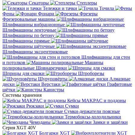
Секаторы
Степлеры
Тележки и тачки
Точила
Фены
Фонари
Фрезеры
Фрезеровальные машины
Шлифмашины вибрационные
Шлифмашины ленточные
Шлифмашины по бетону
Шлифмашины прямые
Шлифмашины щёточные
Шлифмашины эксцентриковые
Шлифмашины для стен
и потолков
Машины
полировальные
Шовнарезчики
Шприцы для смазки
Штроборезы
Шуруповёрты
Алмазные
диски
Верстаки
Графитовые
щётки
Канистры
Системы хранения
Кейсы MAKPAC и поддоны
Рюкзаки
Сумки
Сумки-держатели поясные
Термобоксы-холодильники
Чемоданы
Замки и защёлки
Серия XGT 40V
Болгарки XGT