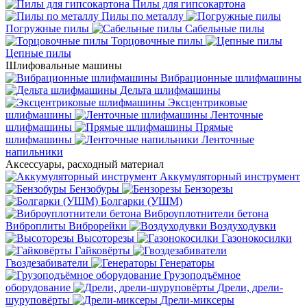
Пилы для гипсокартона
Пилы по металлу
Погружные пилы
Сабельные пилы
Торцовочные пилы
Цепные пилы
Шлифовальные машины
Вибрационные шлифмашины
Дельта шлифмашины
Эксцентриковые
шлифмашины
Ленточные
шлифмашины
Прямые
шлифмашины
Ленточные
напильники
Аксессуары, расходный материал
Аккумуляторный инструмент
Бензобуры
Бензорезы
Болгарки (УШМ)
Виброуплотнители бетона
Виброплиты
Виброрейки
Воздуходувки
Высоторезы
Газонокосилки
Гайковёрты
Гвоздезабиватели
Генераторы
Грузоподъёмное
оборудование
Дрели, дрели-
шуруповёрты
Дрели-миксеры