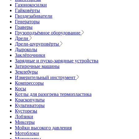
Газонокосилки
Гайковёрты
Гвоздезабиватели
Генераторы
Граверы
Грузоподъёмное оборудование
Дрели
Дрели-шуруповёрты
Дыроколы
Заклёпочники
Зарядные и пуско-зарядные устройства
Затирочные машины
Землебуры
Измерительный инструмент
Компрессоры
Косы
Котлы для разогрева термопластика
Краскопульты
Культиваторы
Кусторезы
Лобзики
Миксеры
Мойки высокого давления
Мотоблоки
Мотопомпы