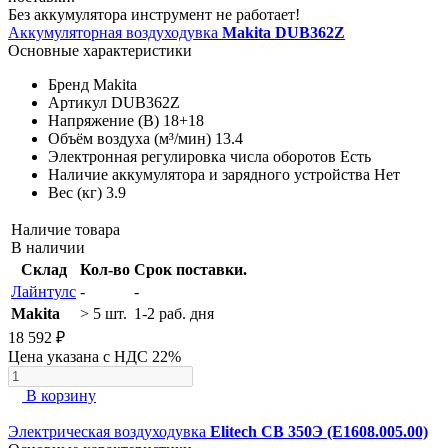
Без аккумулятора инструмент не работает!
Аккумуляторная воздуходувка
Makita DUB362Z
Основные характеристики
Бренд
Makita
Артикул
DUB362Z
Напряжение (В)
18+18
Объём воздуха (м³/мин)
13.4
Электронная регулировка числа оборотов
Есть
Наличие аккумулятора и зарядного устройства
Нет
Вес (кг)
3.9
Наличие товара
В наличии
Склад
Кол-во
Срок поставки.
Лайнтулс
-
-
Makita
> 5 шт.
1-2 раб. дня
18 592 ₽
Цена указана с НДС 22%
В корзину
Электрическая воздуходувка
Elitech СВ 350Э (E1608.005.00)