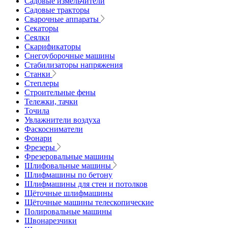
Садовые измельчители
Садовые тракторы
Сварочные аппараты
Секаторы
Сеялки
Скарификаторы
Снегоуборочные машины
Стабилизаторы напряжения
Станки
Степлеры
Строительные фены
Тележки, тачки
Точила
Увлажнители воздуха
Фаскосниматели
Фонари
Фрезеры
Фрезеровальные машины
Шлифовальные машины
Шлифмашины по бетону
Шлифмашины для стен и потолков
Щёточные шлифмашины
Щёточные машины телескопические
Полировальные машины
Швонарезчики