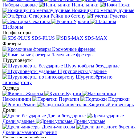
Наборы садовые
Напильники
Ножи
Ножницы по металлу ручные
Отвёртки
Рейки по бетону
Рулетки
Секаторы
Уровни
Шаблоны
Перфораторы
SDS-PLUS
SDS-MAX
Фрезеры
Кромочные фрезеры
Ламельные фрезеры
Шуруповёрты
Шуруповёрты безударные
Шуруповёрты ударные
Шуруповёрты по
гипсокартону
Одежда
Жилеты
Куртки
Наколенники
Перчатки
Подтяжки
Ремни
Защитный инвентарь
Дрели
Дрели безударные
Дрели ударные
Дрели угловые
Дрели-миксеры
Дрели алмазного бурения
Дрели-шуруповёрты