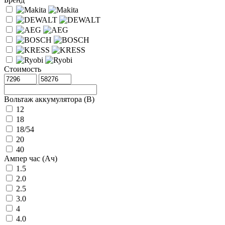
Стоимость
Вольтаж аккумулятора (В)
12
18
18/54
20
40
Ампер час (Ач)
1.5
2.0
2.5
3.0
4
4.0