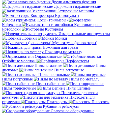
Дрели алмазного бурения
Дыроколы гидравлические
Заклёпочники
Затирочные машины
Компрессоры
Краскопульты
Косы (триммеры)
Кофеварки
Культиваторы и
мотоблоки
Кусторезы
Измерительные инструменты
Лобзики
Мойки
Мультитулы (реноваторы)
Ножницы для травы
Ножницы по металлу
Опрыскиватели
Отбойные молотки
Перфораторы
Пилы алмазные
Пилы
дисковые
Пилы ленточные
Пилы настольные
Пилы погружные
Пилы по металлу
Пилы сабельные
Пилы торцовочные
Пилы цепные
Пистолеты для вязки
арматуры
Пистолеты для
герметика
Плиткорезы
Пылесосы
Рубанки и рейсмусы
Сварочное оборудование