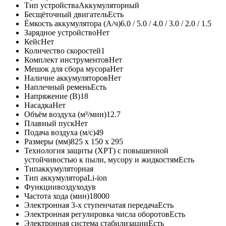
Тип устройства
Аккумуляторный
Бесщёточный двигатель
Есть
Ёмкость аккумулятора (А/ч)
6.0 / 5.0 / 4.0 / 3.0 / 2.0 / 1.5
Зарядное устройство
Нет
Кейс
Нет
Количество скоростей
1
Комплект инструментов
Нет
Мешок для сбора мусора
Нет
Наличие аккумуляторов
Нет
Наплечный ремень
Есть
Напряжение (В)
18
Насадка
Нет
Объём воздуха (м³/мин)
12.7
Плавный пуск
Нет
Подача воздуха (м/с)
49
Размеры (мм)
825 х 150 х 295
Технология защиты (XPT) с повышенной
устойчивостью к пыли, мусору и жидкостям
Есть
Тип
аккумуляторная
Тип аккумулятора
Li-ion
Функции
воздуходув
Частота хода (мин)
18000
Электронная 3-х ступенчатая передача
Есть
Электронная регулировка числа оборотов
Есть
Электронная система стабилизации
Есть