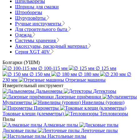
Шпилькорезы
Шприцы для смазки
Штроборезы
Шуруповёрты
Ручные инструменты
Для строительного быта
Одежда
Системы хранения
Аксессуары, расходный материал
Серия XGT 40V
Болгарки (УШМ)
∅ 100-115 мм
∅ 125 мм
∅ 150 мм
∅ 180 мм
∅
230 мм
Отрезные машины
Измерительный инструмент
Дальномеры
Детекторы
Лазерные приёмники
Мультиметры
Нивелиры (уровни)
Пирометры
Токовые клещи (клемметры)
Тепловизоры
Пилы
Алмазные пилы
Дисковые пилы
Ленточные пилы
Настольные пилы