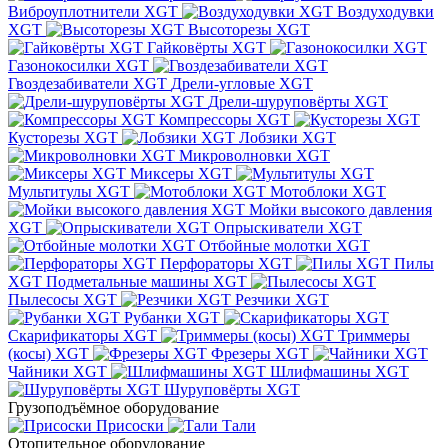
Виброуплотнители XGT
Воздуходувки
XGT
Высоторезы XGT
Гайковёрты XGT
Газонокосилки XGT
Гвоздезабиватели XGT
Дрели-угловые XGT
Дрели-шуруповёрты XGT
Компрессоры XGT
Кусторезы XGT
Лобзики XGT
Микроволновки XGT
Миксеры XGT
Мультитулы XGT
Мотоблоки XGT
Мойки высокого давления
XGT
Опрыскиватели XGT
Отбойные молотки XGT
Перфораторы XGT
Пилы
XGT
Подметальные машины XGT
Пылесосы XGT
Резчики XGT
Рубанки XGT
Скарификаторы XGT
Триммеры
(косы) XGT
Фрезеры XGT
Чайники XGT
Шлифмашины XGT
Шуруповёрты XGT
Грузоподъёмное оборудование
Присоски
Тали
Отопительное оборудование