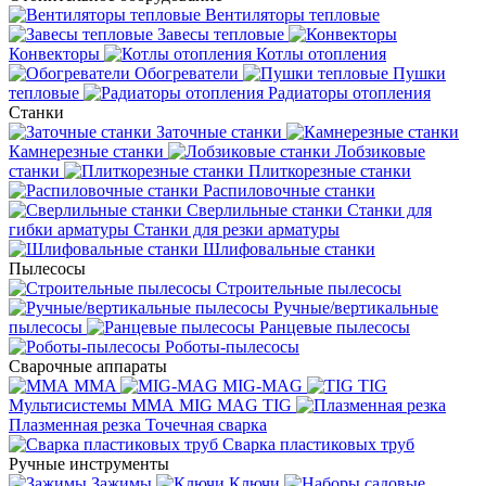
Вентиляторы тепловые
Завесы тепловые
Конвекторы
Котлы отопления
Обогреватели
Пушки
тепловые
Радиаторы отопления
Станки
Заточные станки
Камнерезные станки
Лобзиковые
станки
Плиткорезные станки
Распиловочные станки
Сверлильные станки
Станки для
гибки арматуры
Станки для резки арматуры
Шлифовальные станки
Пылесосы
Строительные пылесосы
Ручные/вертикальные
пылесосы
Ранцевые пылесосы
Роботы-пылесосы
Сварочные аппараты
MMA
MIG-MAG
TIG
Мультисистемы ММА MIG MAG TIG
Плазменная резка
Точечная сварка
Cварка пластиковых труб
Ручные инструменты
Зажимы
Ключи