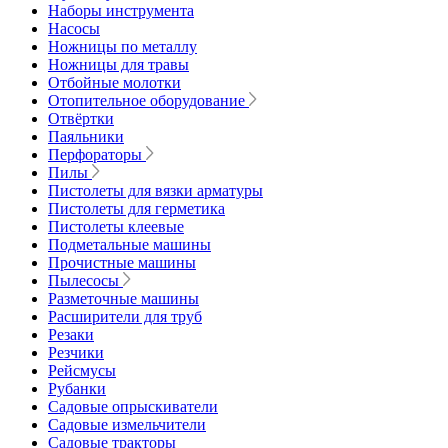
Наборы инструмента
Насосы
Ножницы по металлу
Ножницы для травы
Отбойные молотки
Отопительное оборудование
Отвёртки
Паяльники
Перфораторы
Пилы
Пистолеты для вязки арматуры
Пистолеты для герметика
Пистолеты клеевые
Подметальные машины
Прочистные машины
Пылесосы
Разметочные машины
Расширители для труб
Резаки
Резчики
Рейсмусы
Рубанки
Садовые опрыскиватели
Садовые измельчители
Садовые тракторы