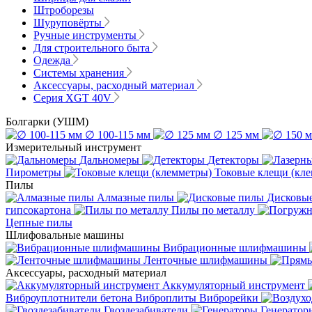
Штроборезы
Шуруповёрты
Ручные инструменты
Для строительного быта
Одежда
Системы хранения
Аксессуары, расходный материал
Серия XGT 40V
Болгарки (УШМ)
∅ 100-115 мм
∅ 125 мм
Измерительный инструмент
Дальномеры
Детекторы
Пирометры
Токовые клещи (кл
Пилы
Алмазные пилы
Дисковы
гипсокартона
Пилы по металлу
Цепные пилы
Шлифовальные машины
Вибрационные шлифмашины
Ленточные шлифмашины
Аксессуары, расходный материал
Аккумуляторный инструмент
Виброуплотнители бетона
Виброплиты
Виброрейки
Гвоздезабиватели
Генератор