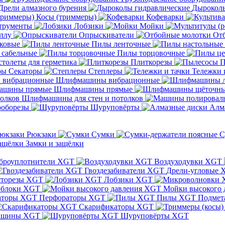
Дрели алмазного бурения
Дыроколы
Косы (триммеры)
Кофеварки
трументы
Лобзики
Мойки
ллу
Опрыскиватели
От
ковые
Пилы ленточные
 сабельные
Пилы торцовочные
толеты для герметика
Плиткорезы
П
Секаторы
Степлеры
Тележки 
Шлифмашины вибрационные
Шлифмашины прямые
Шлифмашины для стен и потолков
оборезы
Шуруповёрты
Алм
Рюкзаки
Сумки
С
Замки и защёлки
броуплотнители XGT
Воздуходувки XGT
Гвоздезабиватели XGT
Дрели-угловые 
сторезы XGT
Лобзики XGT
блоки XGT
Мойки высокого 
Перфораторы XGT
Пилы XGT
Подмет
Скарификаторы XGT
ашины XGT
Шуруповёрты XGT