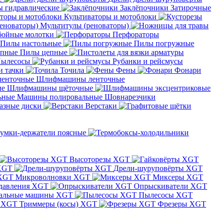
 гидравлические
Заклёпочники
Затирочные
Культиваторы и мотоблоки
Мультитулы (реноваторы)
бойные молотки
Перфораторы
Пилы настольные
Пилы погружные
Пилы цепные
ылесосы
Рубанки и рейсмусы
и тачки
Точила
Фены
Фонари
Шлифмашины ленточные
Шлифмашины щёточные
Машины полировальные
Шовнарезчики
азные диски
Верстаки
умки-держатели поясные
Высоторезы XGT
XGT
Дрели-шуруповёрты XGT
Микроволновки XGT
Миксеры XGT
давления XGT
Опрыскиватели XGT
альные машины XGT
Пылесосы XGT
Триммеры (косы) XGT
Фрезеры XGT