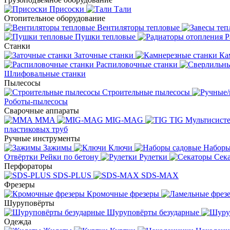
Присоски
Тали
Отопительное оборудование
Вентиляторы тепловые
Пушки тепловые
Р
Станки
Заточные станки
Ка
Распиловочные станки
Шлифовальные станки
Пылесосы
Строительные пылесосы
Роботы-пылесосы
Сварочные аппараты
MMA
MIG-MAG
TIG
Мультисис
пластиковых труб
Ручные инструменты
Зажимы
Ключи
Наборы
Отвёртки
Рейки по бетону
Рулетки
Сек
Перфораторы
SDS-PLUS
SDS-MAX
Фрезеры
Кромочные фрезеры
Шуруповёрты
Шуруповёрты безударные
Одежда