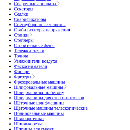
Сварочные аппараты
Секаторы
Сеялки
Скарификаторы
Снегоуборочные машины
Стабилизаторы напряжения
Станки
Степлеры
Строительные фены
Тележки, тачки
Точила
Увлажнители воздуха
Фаскосниматели
Фонари
Фрезеры
Фрезеровальные машины
Шлифовальные машины
Шлифмашины по бетону
Шлифмашины для стен и потолков
Щёточные шлифмашины
Щёточные машины телескопические
Полировальные машины
Швонарезчики
Шпилькорезы
Шприцы для смазки