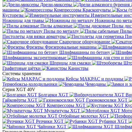
Дрели-миксеры
машины
Компрессоры
Краскопульты
Кусторезы
Измерительные инс
Ножницы для травы
Ножницы по мета
Пилы алмазные
Пилы дис
Пилы по металлу
Пилы
Пистолеты для вязки арматуры
Пис
Сварочное оборудование
Фрезеры
Фрезеровальные машины
Шлифмашины по бетону
Шлифмашины эксцентриковые
Шприцы для смазки
Штр
Графитовые щётки
Канистры
Системы хранения
Кейсы MAKPAC и поддоны
Термобоксы-холодильники
Чемоданы
Серия XGT 40V
Болгарки XGT
Ви
Гайковёрты XGT
Газонокосилки XGT
Компрессоры XGT
Ку
Мультитулы XGT
Мото
Отбойные молотки XGT
Резчики XGT
Рубанки XGT
Чайники XGT
Шлифм
Грузоподъёмное оборудование