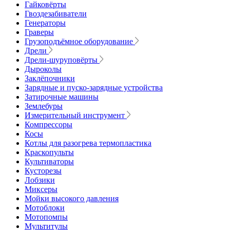
Гайковёрты
Гвоздезабиватели
Генераторы
Граверы
Грузоподъёмное оборудование
Дрели
Дрели-шуруповёрты
Дыроколы
Заклёпочники
Зарядные и пуско-зарядные устройства
Затирочные машины
Землебуры
Измерительный инструмент
Компрессоры
Косы
Котлы для разогрева термопластика
Краскопульты
Культиваторы
Кусторезы
Лобзики
Миксеры
Мойки высокого давления
Мотоблоки
Мотопомпы
Мультитулы