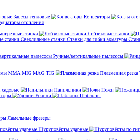
Завесы тепловые
Конвекторы
адиаторы отопления
мнерезные станки
Лобзиковые станки
Сверлильные станки
Станки для гибки арматуры
Стан
Ручные/вертикальные пылесосы
темы ММА MIG MAG TIG
Плазменная резка
 садовые
Напильники
Ножи
аторы
Уровни
Шаблоны
Ламельные фрезеры
Шуруповёрты ударные