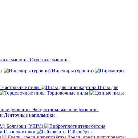
Отрезные машины
ы
Нивелиры (уровни)
Настольные пилы
Пилы для
Торцовочные пилы
Эксцентриковые шлифмашины
Ленточные напильники
Болгарки (УШМ)
Газонокосилки
Гайковёрты
е
Дрели, дрели-шуруповёрты