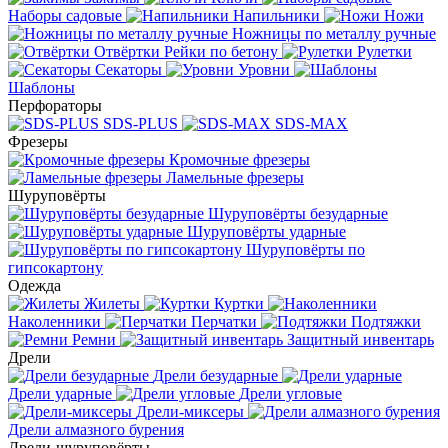
Наборы садовые
Напильники
Ножи
Ножницы по металлу ручные
Отвёртки
Рейки по бетону
Рулетки
Секаторы
Уровни
Шаблоны
Перфораторы
SDS-PLUS
SDS-MAX
Фрезеры
Кромочные фрезеры
Ламельные фрезеры
Шуруповёрты
Шуруповёрты безударные
Шуруповёрты ударные
Шуруповёрты по
гипсокартону
Одежда
Жилеты
Куртки
Наколенники
Перчатки
Подтяжки
Ремни
Защитный инвентарь
Дрели
Дрели безударные
Дрели ударные
Дрели угловые
Дрели-миксеры
Дрели алмазного бурения
Дрели-шуруповёрты