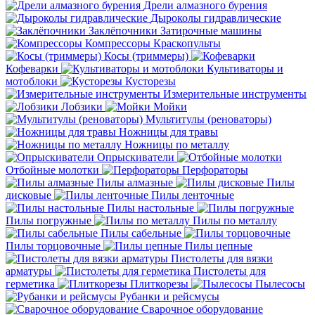
Дрели алмазного бурения
Дыроколы гидравлические
Заклёпочники
Затирочные машины
Компрессоры
Краскопульты
Косы (триммеры)
Кофеварки
Культиваторы и
мотоблоки
Кусторезы
Измерительные инструменты
Лобзики
Мойки
Мультитулы (реноваторы)
Ножницы для травы
Ножницы по металлу
Опрыскиватели
Отбойные молотки
Перфораторы
Пилы алмазные
Пилы
дисковые
Пилы ленточные
Пилы настольные
Пилы погружные
Пилы по металлу
Пилы сабельные
Пилы торцовочные
Пилы цепные
Пистолеты для вязки
арматуры
Пистолеты для
герметика
Плиткорезы
Пылесосы
Рубанки и рейсмусы
Сварочное оборудование