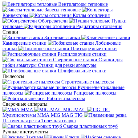
Вентиляторы тепловые
Завесы тепловые
Конвекторы
Котлы отопления
Обогреватели
Пушки
тепловые
Радиаторы отопления
Станки
Заточные станки
Камнерезные станки
Лобзиковые
станки
Плиткорезные станки
Распиловочные станки
Сверлильные станки
Станки для
гибки арматуры
Станки для резки арматуры
Шлифовальные станки
Пылесосы
Строительные пылесосы
Ручные/вертикальные
пылесосы
Ранцевые пылесосы
Роботы-пылесосы
Сварочные аппараты
MMA
MIG-MAG
TIG
Мультисистемы ММА MIG MAG TIG
Плазменная резка
Точечная сварка
Cварка пластиковых труб
Ручные инструменты
Зажимы
Ключи