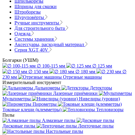
Шпилькорезы
Шприцы для смазки
Штроборезы
Шуруповёрты
Ручные инструменты
Для строительного быта
Одежда
Системы хранения
Аксессуары, расходный материал
Серия XGT 40V
Болгарки (УШМ)
∅ 100-115 мм
∅ 125 мм
∅ 150 мм
∅ 180 мм
∅
230 мм
Отрезные машины
Измерительный инструмент
Дальномеры
Детекторы
Лазерные приёмники
Мультиметры
Нивелиры (уровни)
Пирометры
Токовые клещи (клемметры)
Тепловизоры
Пилы
Алмазные пилы
Дисковые пилы
Ленточные пилы
Настольные пилы