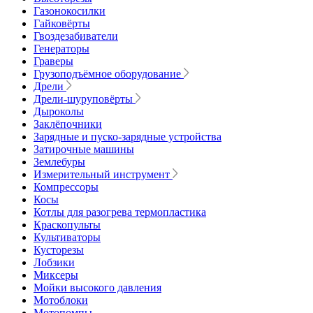
Газонокосилки
Гайковёрты
Гвоздезабиватели
Генераторы
Граверы
Грузоподъёмное оборудование
Дрели
Дрели-шуруповёрты
Дыроколы
Заклёпочники
Зарядные и пуско-зарядные устройства
Затирочные машины
Землебуры
Измерительный инструмент
Компрессоры
Косы
Котлы для разогрева термопластика
Краскопульты
Культиваторы
Кусторезы
Лобзики
Миксеры
Мойки высокого давления
Мотоблоки
Мотопомпы