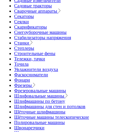
Садовые измельчители
Садовые тракторы
Сварочные аппараты
Секаторы
Сеялки
Скарификаторы
Снегоуборочные машины
Стабилизаторы напряжения
Станки
Степлеры
Строительные фены
Тележки, тачки
Точила
Увлажнители воздуха
Фаскосниматели
Фонари
Фрезеры
Фрезеровальные машины
Шлифовальные машины
Шлифмашины по бетону
Шлифмашины для стен и потолков
Щёточные шлифмашины
Щёточные машины телескопические
Полировальные машины
Швонарезчики