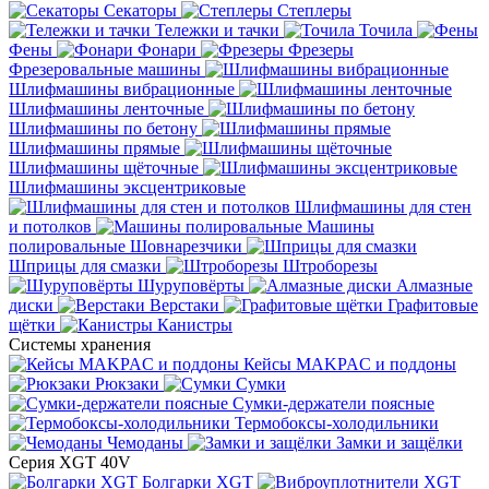
Секаторы
Степлеры
Тележки и тачки
Точила
Фены
Фонари
Фрезеры
Фрезеровальные машины
Шлифмашины вибрационные
Шлифмашины ленточные
Шлифмашины по бетону
Шлифмашины прямые
Шлифмашины щёточные
Шлифмашины эксцентриковые
Шлифмашины для стен
и потолков
Машины
полировальные
Шовнарезчики
Шприцы для смазки
Штроборезы
Шуруповёрты
Алмазные
диски
Верстаки
Графитовые
щётки
Канистры
Системы хранения
Кейсы MAKPAC и поддоны
Рюкзаки
Сумки
Сумки-держатели поясные
Термобоксы-холодильники
Чемоданы
Замки и защёлки
Серия XGT 40V
Болгарки XGT