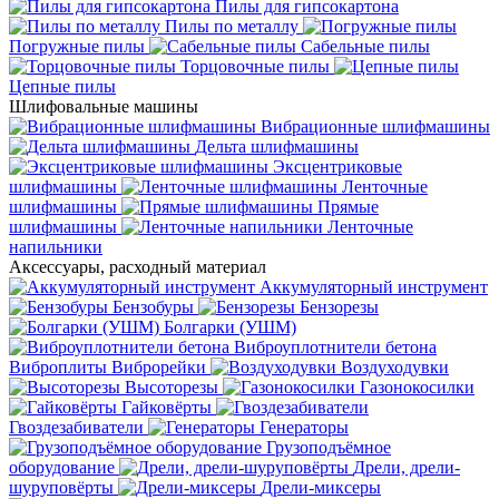
Пилы для гипсокартона
Пилы по металлу
Погружные пилы
Сабельные пилы
Торцовочные пилы
Цепные пилы
Шлифовальные машины
Вибрационные шлифмашины
Дельта шлифмашины
Эксцентриковые
шлифмашины
Ленточные
шлифмашины
Прямые
шлифмашины
Ленточные
напильники
Аксессуары, расходный материал
Аккумуляторный инструмент
Бензобуры
Бензорезы
Болгарки (УШМ)
Виброуплотнители бетона
Виброплиты
Виброрейки
Воздуходувки
Высоторезы
Газонокосилки
Гайковёрты
Гвоздезабиватели
Генераторы
Грузоподъёмное
оборудование
Дрели, дрели-
шуруповёрты
Дрели-миксеры