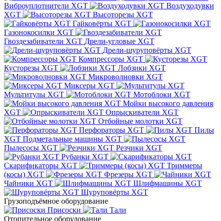
Виброуплотнители XGT
Воздуходувки
XGT
Высоторезы XGT
Гайковёрты XGT
Газонокосилки XGT
Гвоздезабиватели XGT
Дрели-угловые XGT
Дрели-шуруповёрты XGT
Компрессоры XGT
Кусторезы XGT
Лобзики XGT
Микроволновки XGT
Миксеры XGT
Мультитулы XGT
Мотоблоки XGT
Мойки высокого давления
XGT
Опрыскиватели XGT
Отбойные молотки XGT
Перфораторы XGT
Пилы
XGT
Подметальные машины XGT
Пылесосы XGT
Резчики XGT
Рубанки XGT
Скарификаторы XGT
Триммеры
(косы) XGT
Фрезеры XGT
Чайники XGT
Шлифмашины XGT
Шуруповёрты XGT
Грузоподъёмное оборудование
Присоски
Тали
Отопительное оборудование