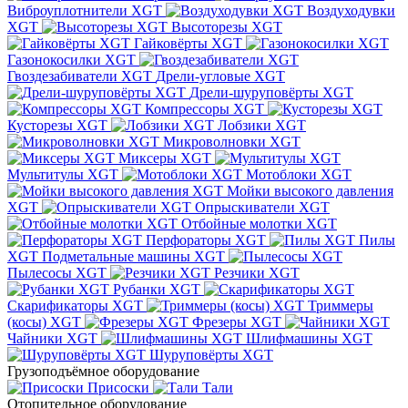
Виброуплотнители XGT
Воздуходувки
XGT
Высоторезы XGT
Гайковёрты XGT
Газонокосилки XGT
Гвоздезабиватели XGT
Дрели-угловые XGT
Дрели-шуруповёрты XGT
Компрессоры XGT
Кусторезы XGT
Лобзики XGT
Микроволновки XGT
Миксеры XGT
Мультитулы XGT
Мотоблоки XGT
Мойки высокого давления
XGT
Опрыскиватели XGT
Отбойные молотки XGT
Перфораторы XGT
Пилы
XGT
Подметальные машины XGT
Пылесосы XGT
Резчики XGT
Рубанки XGT
Скарификаторы XGT
Триммеры
(косы) XGT
Фрезеры XGT
Чайники XGT
Шлифмашины XGT
Шуруповёрты XGT
Грузоподъёмное оборудование
Присоски
Тали
Отопительное оборудование