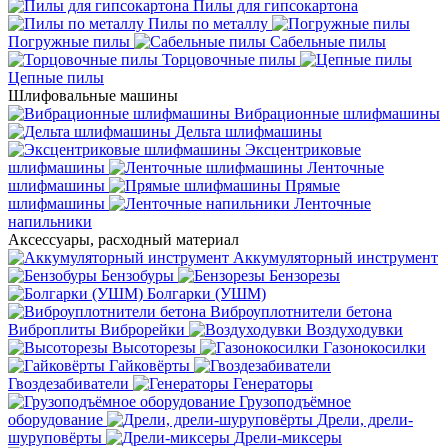
Пилы для гипсокартона
Пилы по металлу
Погружные пилы
Сабельные пилы
Торцовочные пилы
Цепные пилы
Шлифовальные машины
Вибрационные шлифмашины
Дельта шлифмашины
Эксцентриковые
шлифмашины
Ленточные
шлифмашины
Прямые
шлифмашины
Ленточные
напильники
Аксессуары, расходный материал
Аккумуляторный инструмент
Бензобуры
Бензорезы
Болгарки (УШМ)
Виброуплотнители бетона
Виброплиты
Виброрейки
Воздуходувки
Высоторезы
Газонокосилки
Гайковёрты
Гвоздезабиватели
Генераторы
Грузоподъёмное
оборудование
Дрели, дрели-
шуруповёрты
Дрели-миксеры