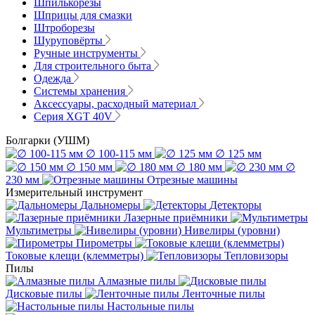
Шпилькорезы
Шприцы для смазки
Штроборезы
Шуруповёрты
Ручные инструменты
Для строительного быта
Одежда
Системы хранения
Аксессуары, расходный материал
Серия XGT 40V
Болгарки (УШМ)
∅ 100-115 мм
∅ 125 мм
∅ 150 мм
∅ 180 мм
∅
230 мм
Отрезные машины
Измерительный инструмент
Дальномеры
Детекторы
Лазерные приёмники
Мультиметры
Нивелиры (уровни)
Пирометры
Токовые клещи (клемметры)
Тепловизоры
Пилы
Алмазные пилы
Дисковые пилы
Ленточные пилы
Настольные пилы