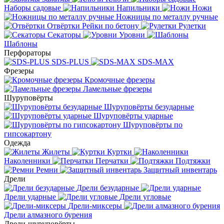
Наборы садовые
Напильники
Ножи
Ножницы по металлу ручные
Отвёртки
Рейки по бетону
Рулетки
Секаторы
Уровни
Шаблоны
Перфораторы
SDS-PLUS
SDS-MAX
Фрезеры
Кромочные фрезеры
Ламельные фрезеры
Шуруповёрты
Шуруповёрты безударные
Шуруповёрты ударные
Шуруповёрты по
гипсокартону
Одежда
Жилеты
Куртки
Наколенники
Перчатки
Подтяжки
Ремни
Защитный инвентарь
Дрели
Дрели безударные
Дрели ударные
Дрели угловые
Дрели-миксеры
Дрели алмазного бурения
Дрели-шуруповёрты