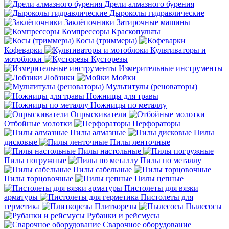
Дрели алмазного бурения
Дыроколы гидравлические
Заклёпочники
Затирочные машины
Компрессоры
Краскопульты
Косы (триммеры)
Кофеварки
Культиваторы и
мотоблоки
Кусторезы
Измерительные инструменты
Лобзики
Мойки
Мультитулы (реноваторы)
Ножницы для травы
Ножницы по металлу
Опрыскиватели
Отбойные молотки
Перфораторы
Пилы алмазные
Пилы
дисковые
Пилы ленточные
Пилы настольные
Пилы погружные
Пилы по металлу
Пилы сабельные
Пилы торцовочные
Пилы цепные
Пистолеты для вязки
арматуры
Пистолеты для
герметика
Плиткорезы
Пылесосы
Рубанки и рейсмусы
Сварочное оборудование