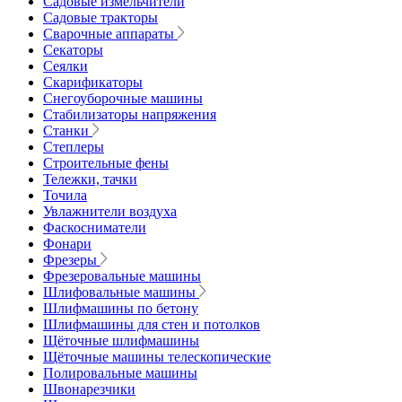
Садовые измельчители
Садовые тракторы
Сварочные аппараты
Секаторы
Сеялки
Скарификаторы
Снегоуборочные машины
Стабилизаторы напряжения
Станки
Степлеры
Строительные фены
Тележки, тачки
Точила
Увлажнители воздуха
Фаскосниматели
Фонари
Фрезеры
Фрезеровальные машины
Шлифовальные машины
Шлифмашины по бетону
Шлифмашины для стен и потолков
Щёточные шлифмашины
Щёточные машины телескопические
Полировальные машины
Швонарезчики