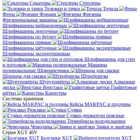
Секаторы
Степлеры
Тележки и тачки
Точила
Фены
Фонари
Фрезеры
Фрезеровальные машины
Шлифмашины вибрационные
Шлифмашины ленточные
Шлифмашины по бетону
Шлифмашины прямые
Шлифмашины щёточные
Шлифмашины эксцентриковые
Шлифмашины для стен
и потолков
Машины
полировальные
Шовнарезчики
Шприцы для смазки
Штроборезы
Шуруповёрты
Алмазные
диски
Верстаки
Графитовые
щётки
Канистры
Системы хранения
Кейсы MAKPAC и поддоны
Рюкзаки
Сумки
Сумки-держатели поясные
Термобоксы-холодильники
Чемоданы
Замки и защёлки
Серия XGT 40V
Болгарки XGT