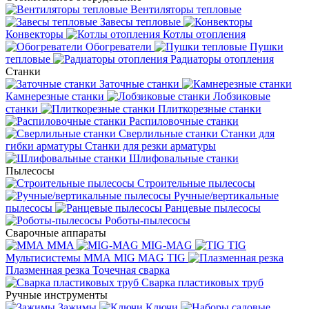
Вентиляторы тепловые
Завесы тепловые
Конвекторы
Котлы отопления
Обогреватели
Пушки
тепловые
Радиаторы отопления
Станки
Заточные станки
Камнерезные станки
Лобзиковые
станки
Плиткорезные станки
Распиловочные станки
Сверлильные станки
Станки для
гибки арматуры
Станки для резки арматуры
Шлифовальные станки
Пылесосы
Строительные пылесосы
Ручные/вертикальные
пылесосы
Ранцевые пылесосы
Роботы-пылесосы
Сварочные аппараты
MMA
MIG-MAG
TIG
Мультисистемы ММА MIG MAG TIG
Плазменная резка
Точечная сварка
Cварка пластиковых труб
Ручные инструменты
Зажимы
Ключи