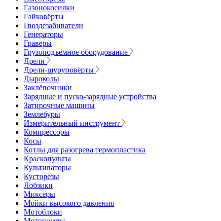
Газонокосилки
Гайковёрты
Гвоздезабиватели
Генераторы
Граверы
Грузоподъёмное оборудование
Дрели
Дрели-шуруповёрты
Дыроколы
Заклёпочники
Зарядные и пуско-зарядные устройства
Затирочные машины
Землебуры
Измерительный инструмент
Компрессоры
Косы
Котлы для разогрева термопластика
Краскопульты
Культиваторы
Кусторезы
Лобзики
Миксеры
Мойки высокого давления
Мотоблоки
Мотопомпы