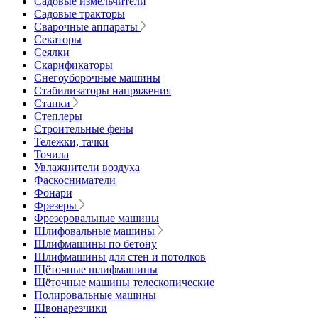
Садовые измельчители
Садовые тракторы
Сварочные аппараты
Секаторы
Сеялки
Скарификаторы
Снегоуборочные машины
Стабилизаторы напряжения
Станки
Степлеры
Строительные фены
Тележки, тачки
Точила
Увлажнители воздуха
Фаскосниматели
Фонари
Фрезеры
Фрезеровальные машины
Шлифовальные машины
Шлифмашины по бетону
Шлифмашины для стен и потолков
Щёточные шлифмашины
Щёточные машины телескопические
Полировальные машины
Швонарезчики