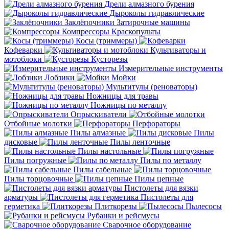
Дрели алмазного бурения
Дыроколы гидравлические
Заклёпочники
Затирочные машины
Компрессоры
Краскопульты
Косы (триммеры)
Кофеварки
Культиваторы и
мотоблоки
Кусторезы
Измерительные инструменты
Лобзики
Мойки
Мультитулы (реноваторы)
Ножницы для травы
Ножницы по металлу
Опрыскиватели
Отбойные молотки
Перфораторы
Пилы алмазные
Пилы
дисковые
Пилы ленточные
Пилы настольные
Пилы погружные
Пилы по металлу
Пилы сабельные
Пилы торцовочные
Пилы цепные
Пистолеты для вязки
арматуры
Пистолеты для
герметика
Плиткорезы
Пылесосы
Рубанки и рейсмусы
Сварочное оборудование