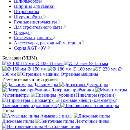
Шпилькорезы
Шприцы для смазки
Штроборезы
Шуруповёрты
Ручные инструменты
Для строительного быта
Одежда
Системы хранения
Аксессуары, расходный материал
Серия XGT 40V
Болгарки (УШМ)
∅ 100-115 мм
∅ 125 мм
∅ 150 мм
∅ 180 мм
∅
230 мм
Отрезные машины
Измерительный инструмент
Дальномеры
Детекторы
Лазерные приёмники
Мультиметры
Нивелиры (уровни)
Пирометры
Токовые клещи (клемметры)
Тепловизоры
Пилы
Алмазные пилы
Дисковые пилы
Ленточные пилы
Настольные пилы