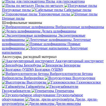
Пилы для гипсокартона
Пилы по металлу
Погружные пилы
Сабельные пилы
Торцовочные пилы
Цепные пилы
Шлифовальные машины
Вибрационные шлифмашины
Дельта шлифмашины
Эксцентриковые
шлифмашины
Ленточные
шлифмашины
Прямые
шлифмашины
Ленточные
напильники
Аксессуары, расходный материал
Аккумуляторный инструмент
Бензобуры
Бензорезы
Болгарки (УШМ)
Виброуплотнители бетона
Виброплиты
Виброрейки
Воздуходувки
Высоторезы
Газонокосилки
Гайковёрты
Гвоздезабиватели
Генераторы
Грузоподъёмное
оборудование
Дрели, дрели-
шуруповёрты
Дрели-миксеры