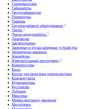
Газонокосилки
Гайковёрты
Гвоздезабиватели
Генераторы
Граверы
Грузоподъёмное оборудование
Дрели
Дрели-шуруповёрты
Дыроколы
Заклёпочники
Зарядные и пуско-зарядные устройства
Затирочные машины
Землебуры
Измерительный инструмент
Компрессоры
Косы
Котлы для разогрева термопластика
Краскопульты
Культиваторы
Кусторезы
Лобзики
Миксеры
Мойки высокого давления
Мотоблоки
Мотопомпы