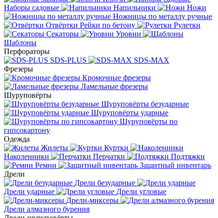
Наборы садовые
Напильники
Ножи
Ножницы по металлу ручные
Отвёртки
Рейки по бетону
Рулетки
Секаторы
Уровни
Шаблоны
Перфораторы
SDS-PLUS
SDS-MAX
Фрезеры
Кромочные фрезеры
Ламельные фрезеры
Шуруповёрты
Шуруповёрты безударные
Шуруповёрты ударные
Шуруповёрты по
гипсокартону
Одежда
Жилеты
Куртки
Наколенники
Перчатки
Подтяжки
Ремни
Защитный инвентарь
Дрели
Дрели безударные
Дрели ударные
Дрели угловые
Дрели-миксеры
Дрели алмазного бурения
Дрели-шуруповёрты