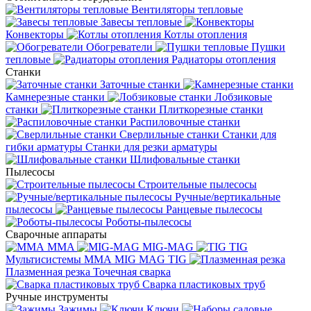
Вентиляторы тепловые
Завесы тепловые
Конвекторы
Котлы отопления
Обогреватели
Пушки
тепловые
Радиаторы отопления
Станки
Заточные станки
Камнерезные станки
Лобзиковые
станки
Плиткорезные станки
Распиловочные станки
Сверлильные станки
Станки для
гибки арматуры
Станки для резки арматуры
Шлифовальные станки
Пылесосы
Строительные пылесосы
Ручные/вертикальные
пылесосы
Ранцевые пылесосы
Роботы-пылесосы
Сварочные аппараты
MMA
MIG-MAG
TIG
Мультисистемы ММА MIG MAG TIG
Плазменная резка
Точечная сварка
Cварка пластиковых труб
Ручные инструменты
Зажимы
Ключи