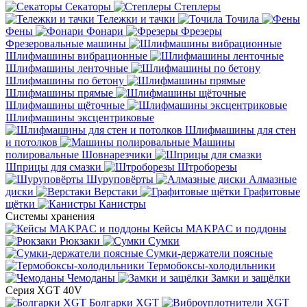
Секаторы
Степлеры
Тележки и тачки
Точила
Фены
Фонари
Фрезеры
Фрезеровальные машины
Шлифмашины вибрационные
Шлифмашины ленточные
Шлифмашины по бетону
Шлифмашины прямые
Шлифмашины щёточные
Шлифмашины эксцентриковые
Шлифмашины для стен
и потолков
Машины
полировальные
Шовнарезчики
Шприцы для смазки
Штроборезы
Шуруповёрты
Алмазные
диски
Верстаки
Графитовые
щётки
Канистры
Системы хранения
Кейсы MAKPAC и поддоны
Рюкзаки
Сумки
Сумки-держатели поясные
Термобоксы-холодильники
Чемоданы
Замки и защёлки
Серия XGT 40V
Болгарки XGT