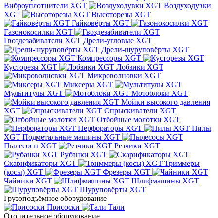
Виброуплотнители XGT
Воздуходувки
XGT
Высоторезы XGT
Гайковёрты XGT
Газонокосилки XGT
Гвоздезабиватели XGT
Дрели-угловые XGT
Дрели-шуруповёрты XGT
Компрессоры XGT
Кусторезы XGT
Лобзики XGT
Микроволновки XGT
Миксеры XGT
Мультитулы XGT
Мотоблоки XGT
Мойки высокого давления
XGT
Опрыскиватели XGT
Отбойные молотки XGT
Перфораторы XGT
Пилы
XGT
Подметальные машины XGT
Пылесосы XGT
Резчики XGT
Рубанки XGT
Скарификаторы XGT
Триммеры
(косы) XGT
Фрезеры XGT
Чайники XGT
Шлифмашины XGT
Шуруповёрты XGT
Грузоподъёмное оборудование
Присоски
Тали
Отопительное оборудование