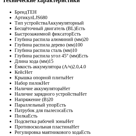
Технические характеристики
Бренд
TEH
Артикул
LJS680
Тип устройства
Аккумуляторный
Бесщёточный двигатель (BL)
Есть
Быстрозажимной фиксатор
Есть
Глубина распила алюминий (мм)
20
Глубина распила дерево (мм)
100
Глубина распила сталь (мм)
10
Глубина распила угол 45° (мм)
Есть
Длина хода (мм)
15
Ёмкость аккумулятора (А/ч)
2.0,4.0
Кейс
Нет
Крышка опорной плиты
Нет
Набор пилок
Нет
Наличие аккумулятора
Нет
Наличие зарядного устройства
Нет
Напряжение (В)
20
Параллельный упор
Есть
Патрубок для пылесоса
Есть
Пилка
Есть
Подсветка рабочей зоны
Нет
Противоскольная пластина
Нет
Регулировка маятникового хода
Есть