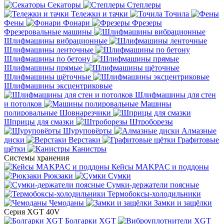
Секаторы
Степлеры
Тележки и тачки
Точила
Фены
Фонари
Фрезеры
Фрезеровальные машины
Шлифмашины вибрационные
Шлифмашины ленточные
Шлифмашины по бетону
Шлифмашины прямые
Шлифмашины щёточные
Шлифмашины эксцентриковые
Шлифмашины для стен
и потолков
Машины
полировальные
Шовнарезчики
Шприцы для смазки
Штроборезы
Шуруповёрты
Алмазные
диски
Верстаки
Графитовые
щётки
Канистры
Системы хранения
Кейсы MAKPAC и поддоны
Рюкзаки
Сумки
Сумки-держатели поясные
Термобоксы-холодильники
Чемоданы
Замки и защёлки
Серия XGT 40V
Болгарки XGT