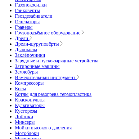
Газонокосилки
Гайковёрты
Гвоздезабиватели
Генераторы
Граверы
Грузоподъёмное оборудование
Дрели
Дрели-шуруповёрты
Дыроколы
Заклёпочники
Зарядные и пуско-зарядные устройства
Затирочные машины
Землебуры
Измерительный инструмент
Компрессоры
Косы
Котлы для разогрева термопластика
Краскопульты
Культиваторы
Кусторезы
Лобзики
Миксеры
Мойки высокого давления
Мотоблоки
Мотопомпы