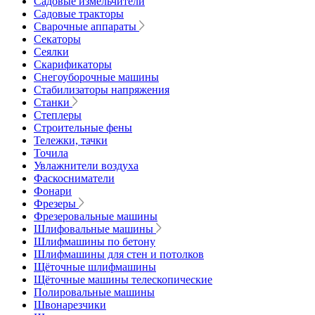
Садовые измельчители
Садовые тракторы
Сварочные аппараты
Секаторы
Сеялки
Скарификаторы
Снегоуборочные машины
Стабилизаторы напряжения
Станки
Степлеры
Строительные фены
Тележки, тачки
Точила
Увлажнители воздуха
Фаскосниматели
Фонари
Фрезеры
Фрезеровальные машины
Шлифовальные машины
Шлифмашины по бетону
Шлифмашины для стен и потолков
Щёточные шлифмашины
Щёточные машины телескопические
Полировальные машины
Швонарезчики