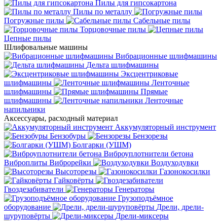
Пилы для гипсокартона
Пилы по металлу
Погружные пилы
Сабельные пилы
Торцовочные пилы
Цепные пилы
Шлифовальные машины
Вибрационные шлифмашины
Дельта шлифмашины
Эксцентриковые
шлифмашины
Ленточные
шлифмашины
Прямые
шлифмашины
Ленточные
напильники
Аксессуары, расходный материал
Аккумуляторный инструмент
Бензобуры
Бензорезы
Болгарки (УШМ)
Виброуплотнители бетона
Виброплиты
Виброрейки
Воздуходувки
Высоторезы
Газонокосилки
Гайковёрты
Гвоздезабиватели
Генераторы
Грузоподъёмное
оборудование
Дрели, дрели-
шуруповёрты
Дрели-миксеры