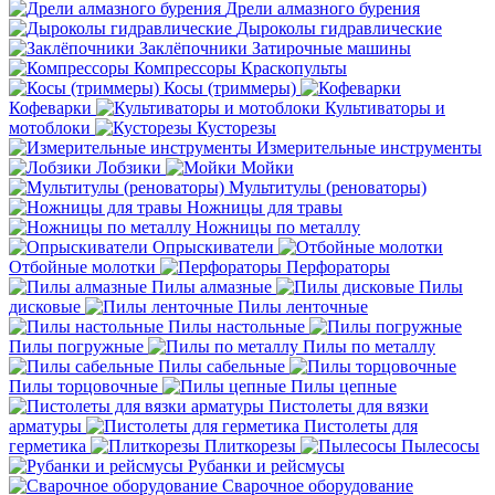
Дрели алмазного бурения
Дыроколы гидравлические
Заклёпочники
Затирочные машины
Компрессоры
Краскопульты
Косы (триммеры)
Кофеварки
Культиваторы и
мотоблоки
Кусторезы
Измерительные инструменты
Лобзики
Мойки
Мультитулы (реноваторы)
Ножницы для травы
Ножницы по металлу
Опрыскиватели
Отбойные молотки
Перфораторы
Пилы алмазные
Пилы
дисковые
Пилы ленточные
Пилы настольные
Пилы погружные
Пилы по металлу
Пилы сабельные
Пилы торцовочные
Пилы цепные
Пистолеты для вязки
арматуры
Пистолеты для
герметика
Плиткорезы
Пылесосы
Рубанки и рейсмусы
Сварочное оборудование