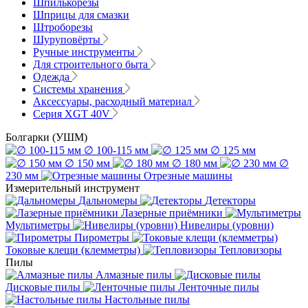
Шпилькорезы
Шприцы для смазки
Штроборезы
Шуруповёрты
Ручные инструменты
Для строительного быта
Одежда
Системы хранения
Аксессуары, расходный материал
Серия XGT 40V
Болгарки (УШМ)
∅ 100-115 мм
∅ 125 мм
∅ 150 мм
∅ 180 мм
∅
230 мм
Отрезные машины
Измерительный инструмент
Дальномеры
Детекторы
Лазерные приёмники
Мультиметры
Нивелиры (уровни)
Пирометры
Токовые клещи (клемметры)
Тепловизоры
Пилы
Алмазные пилы
Дисковые пилы
Ленточные пилы
Настольные пилы