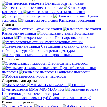
Вентиляторы тепловые
Завесы тепловые
Конвекторы
Котлы отопления
Обогреватели
Пушки
тепловые
Радиаторы отопления
Станки
Заточные станки
Камнерезные станки
Лобзиковые
станки
Плиткорезные станки
Распиловочные станки
Сверлильные станки
Станки для
гибки арматуры
Станки для резки арматуры
Шлифовальные станки
Пылесосы
Строительные пылесосы
Ручные/вертикальные
пылесосы
Ранцевые пылесосы
Роботы-пылесосы
Сварочные аппараты
MMA
MIG-MAG
TIG
Мультисистемы ММА MIG MAG TIG
Плазменная резка
Точечная сварка
Cварка пластиковых труб
Ручные инструменты
Зажимы
Ключи