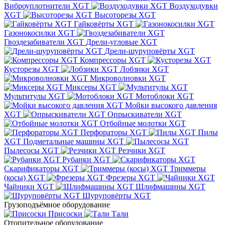
Виброуплотнители XGT
Воздуходувки
XGT
Высоторезы XGT
Гайковёрты XGT
Газонокосилки XGT
Гвоздезабиватели XGT
Дрели-угловые XGT
Дрели-шуруповёрты XGT
Компрессоры XGT
Кусторезы XGT
Лобзики XGT
Микроволновки XGT
Миксеры XGT
Мультитулы XGT
Мотоблоки XGT
Мойки высокого давления
XGT
Опрыскиватели XGT
Отбойные молотки XGT
Перфораторы XGT
Пилы
XGT
Подметальные машины XGT
Пылесосы XGT
Резчики XGT
Рубанки XGT
Скарификаторы XGT
Триммеры
(косы) XGT
Фрезеры XGT
Чайники XGT
Шлифмашины XGT
Шуруповёрты XGT
Грузоподъёмное оборудование
Присоски
Тали
Отопительное оборудование