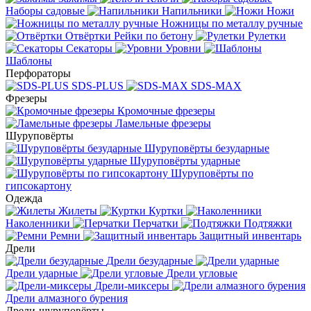
Наборы садовые
Напильники
Ножи
Ножницы по металлу ручные
Отвёртки
Рейки по бетону
Рулетки
Секаторы
Уровни
Шаблоны
Перфораторы
SDS-PLUS
SDS-MAX
Фрезеры
Кромочные фрезеры
Ламельные фрезеры
Шуруповёрты
Шуруповёрты безударные
Шуруповёрты ударные
Шуруповёрты по
гипсокартону
Одежда
Жилеты
Куртки
Наколенники
Перчатки
Подтяжки
Ремни
Защитный инвентарь
Дрели
Дрели безударные
Дрели ударные
Дрели угловые
Дрели-миксеры
Дрели алмазного бурения
Дрели-шуруповёрты