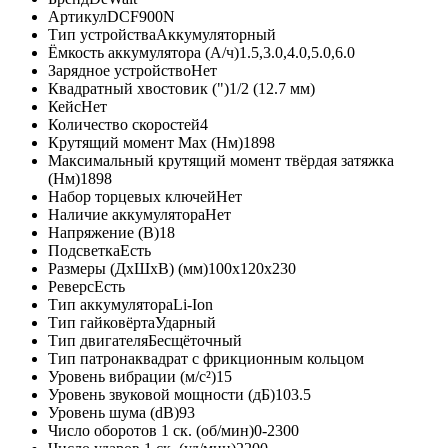
Артикул
DCF900N
Тип устройства
Аккумуляторный
Ёмкость аккумулятора (А/ч)
1.5,3.0,4.0,5.0,6.0
Зарядное устройство
Нет
Квадратный хвостовик (")
1/2 (12.7 мм)
Кейс
Нет
Количество скоростей
4
Крутящий момент Max (Нм)
1898
Максимальный крутящий момент твёрдая затяжка
(Нм)
1898
Набор торцевых ключей
Нет
Наличие аккумулятора
Нет
Напряжение (В)
18
Подсветка
Есть
Размеры (ДxШxВ) (мм)
100x120x230
Реверс
Есть
Тип аккумулятора
Li-Ion
Тип гайковёрта
Ударный
Тип двигателя
Бесщёточный
Тип патрона
квадрат с фрикционным кольцом
Уровень вибрации (м/с²)
15
Уровень звуковой мощности (дБ)
103.5
Уровень шума (dB)
93
Число оборотов 1 ск. (об/мин)
0-2300