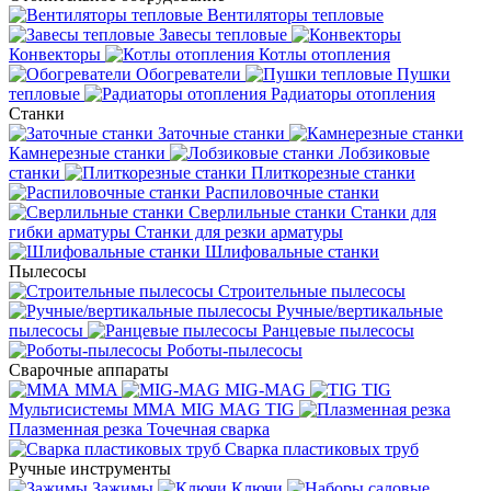
Вентиляторы тепловые
Завесы тепловые
Конвекторы
Котлы отопления
Обогреватели
Пушки
тепловые
Радиаторы отопления
Станки
Заточные станки
Камнерезные станки
Лобзиковые
станки
Плиткорезные станки
Распиловочные станки
Сверлильные станки
Станки для
гибки арматуры
Станки для резки арматуры
Шлифовальные станки
Пылесосы
Строительные пылесосы
Ручные/вертикальные
пылесосы
Ранцевые пылесосы
Роботы-пылесосы
Сварочные аппараты
MMA
MIG-MAG
TIG
Мультисистемы ММА MIG MAG TIG
Плазменная резка
Точечная сварка
Cварка пластиковых труб
Ручные инструменты
Зажимы
Ключи