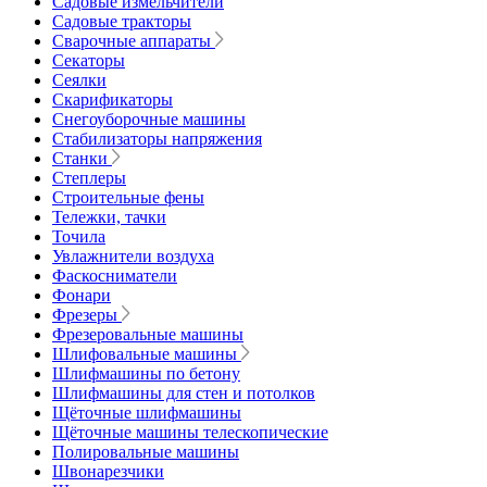
Садовые измельчители
Садовые тракторы
Сварочные аппараты
Секаторы
Сеялки
Скарификаторы
Снегоуборочные машины
Стабилизаторы напряжения
Станки
Степлеры
Строительные фены
Тележки, тачки
Точила
Увлажнители воздуха
Фаскосниматели
Фонари
Фрезеры
Фрезеровальные машины
Шлифовальные машины
Шлифмашины по бетону
Шлифмашины для стен и потолков
Щёточные шлифмашины
Щёточные машины телескопические
Полировальные машины
Швонарезчики