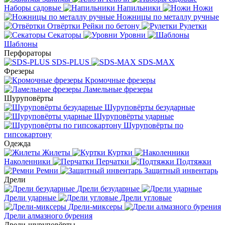
Наборы садовые
Напильники
Ножи
Ножницы по металлу ручные
Отвёртки
Рейки по бетону
Рулетки
Секаторы
Уровни
Шаблоны
Перфораторы
SDS-PLUS
SDS-MAX
Фрезеры
Кромочные фрезеры
Ламельные фрезеры
Шуруповёрты
Шуруповёрты безударные
Шуруповёрты ударные
Шуруповёрты по
гипсокартону
Одежда
Жилеты
Куртки
Наколенники
Перчатки
Подтяжки
Ремни
Защитный инвентарь
Дрели
Дрели безударные
Дрели ударные
Дрели угловые
Дрели-миксеры
Дрели алмазного бурения
Дрели-шуруповёрты