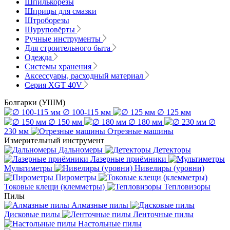
Шпилькорезы
Шприцы для смазки
Штроборезы
Шуруповёрты
Ручные инструменты
Для строительного быта
Одежда
Системы хранения
Аксессуары, расходный материал
Серия XGT 40V
Болгарки (УШМ)
∅ 100-115 мм
∅ 125 мм
∅ 150 мм
∅ 180 мм
∅
230 мм
Отрезные машины
Измерительный инструмент
Дальномеры
Детекторы
Лазерные приёмники
Мультиметры
Нивелиры (уровни)
Пирометры
Токовые клещи (клемметры)
Тепловизоры
Пилы
Алмазные пилы
Дисковые пилы
Ленточные пилы
Настольные пилы