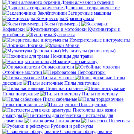
Дрели алмазного бурения
Дыроколы гидравлические
Заклёпочники
Затирочные машины
Компрессоры
Краскопульты
Косы (триммеры)
Кофеварки
Культиваторы и
мотоблоки
Кусторезы
Измерительные инструменты
Лобзики
Мойки
Мультитулы (реноваторы)
Ножницы для травы
Ножницы по металлу
Опрыскиватели
Отбойные молотки
Перфораторы
Пилы алмазные
Пилы
дисковые
Пилы ленточные
Пилы настольные
Пилы погружные
Пилы по металлу
Пилы сабельные
Пилы торцовочные
Пилы цепные
Пистолеты для вязки
арматуры
Пистолеты для
герметика
Плиткорезы
Пылесосы
Рубанки и рейсмусы
Сварочное оборудование