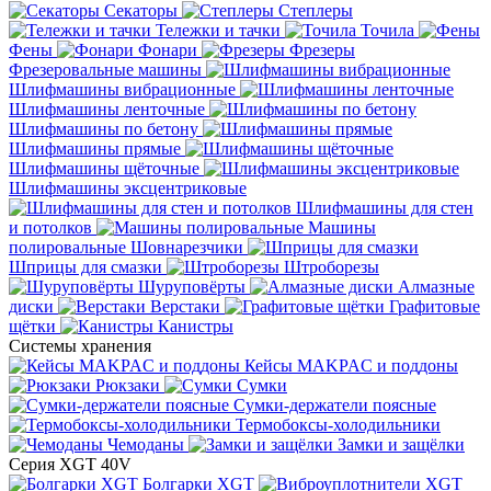
Секаторы
Степлеры
Тележки и тачки
Точила
Фены
Фонари
Фрезеры
Фрезеровальные машины
Шлифмашины вибрационные
Шлифмашины ленточные
Шлифмашины по бетону
Шлифмашины прямые
Шлифмашины щёточные
Шлифмашины эксцентриковые
Шлифмашины для стен
и потолков
Машины
полировальные
Шовнарезчики
Шприцы для смазки
Штроборезы
Шуруповёрты
Алмазные
диски
Верстаки
Графитовые
щётки
Канистры
Системы хранения
Кейсы MAKPAC и поддоны
Рюкзаки
Сумки
Сумки-держатели поясные
Термобоксы-холодильники
Чемоданы
Замки и защёлки
Серия XGT 40V
Болгарки XGT