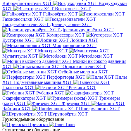
Виброуплотнители XGT
Воздуходувки
XGT
Высоторезы XGT
Гайковёрты XGT
Газонокосилки XGT
Гвоздезабиватели XGT
Дрели-угловые XGT
Дрели-шуруповёрты XGT
Компрессоры XGT
Кусторезы XGT
Лобзики XGT
Микроволновки XGT
Миксеры XGT
Мультитулы XGT
Мотоблоки XGT
Мойки высокого давления
XGT
Опрыскиватели XGT
Отбойные молотки XGT
Перфораторы XGT
Пилы
XGT
Подметальные машины XGT
Пылесосы XGT
Резчики XGT
Рубанки XGT
Скарификаторы XGT
Триммеры
(косы) XGT
Фрезеры XGT
Чайники XGT
Шлифмашины XGT
Шуруповёрты XGT
Грузоподъёмное оборудование
Присоски
Тали
Отопительное оборудование