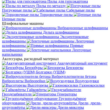
Пилы для гипсокартона
Пилы по металлу
Погружные пилы
Сабельные пилы
Торцовочные пилы
Цепные пилы
Шлифовальные машины
Вибрационные шлифмашины
Дельта шлифмашины
Эксцентриковые
шлифмашины
Ленточные
шлифмашины
Прямые
шлифмашины
Ленточные
напильники
Аксессуары, расходный материал
Аккумуляторный инструмент
Бензобуры
Бензорезы
Болгарки (УШМ)
Виброуплотнители бетона
Виброплиты
Виброрейки
Воздуходувки
Высоторезы
Газонокосилки
Гайковёрты
Гвоздезабиватели
Генераторы
Грузоподъёмное
оборудование
Дрели, дрели-
шуруповёрты
Дрели-миксеры