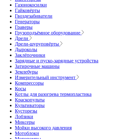
Газонокосилки
Гайковёрты
Гвоздезабиватели
Генераторы
Граверы
Грузоподъёмное оборудование
Дрели
Дрели-шуруповёрты
Дыроколы
Заклёпочники
Зарядные и пуско-зарядные устройства
Затирочные машины
Землебуры
Измерительный инструмент
Компрессоры
Косы
Котлы для разогрева термопластика
Краскопульты
Культиваторы
Кусторезы
Лобзики
Миксеры
Мойки высокого давления
Мотоблоки
Мотопомпы