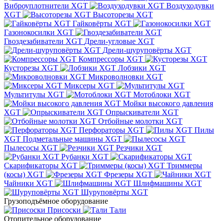
Виброуплотнители XGT
Воздуходувки
XGT
Высоторезы XGT
Гайковёрты XGT
Газонокосилки XGT
Гвоздезабиватели XGT
Дрели-угловые XGT
Дрели-шуруповёрты XGT
Компрессоры XGT
Кусторезы XGT
Лобзики XGT
Микроволновки XGT
Миксеры XGT
Мультитулы XGT
Мотоблоки XGT
Мойки высокого давления
XGT
Опрыскиватели XGT
Отбойные молотки XGT
Перфораторы XGT
Пилы
XGT
Подметальные машины XGT
Пылесосы XGT
Резчики XGT
Рубанки XGT
Скарификаторы XGT
Триммеры
(косы) XGT
Фрезеры XGT
Чайники XGT
Шлифмашины XGT
Шуруповёрты XGT
Грузоподъёмное оборудование
Присоски
Тали
Отопительное оборудование