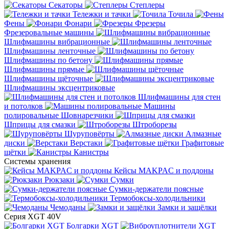
Секаторы
Степлеры
Тележки и тачки
Точила
Фены
Фонари
Фрезеры
Фрезеровальные машины
Шлифмашины вибрационные
Шлифмашины ленточные
Шлифмашины по бетону
Шлифмашины прямые
Шлифмашины щёточные
Шлифмашины эксцентриковые
Шлифмашины для стен
и потолков
Машины
полировальные
Шовнарезчики
Шприцы для смазки
Штроборезы
Шуруповёрты
Алмазные
диски
Верстаки
Графитовые
щётки
Канистры
Системы хранения
Кейсы MAKPAC и поддоны
Рюкзаки
Сумки
Сумки-держатели поясные
Термобоксы-холодильники
Чемоданы
Замки и защёлки
Серия XGT 40V
Болгарки XGT