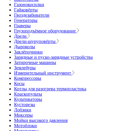
Газонокосилки
Гайковёрты
Гвоздезабиватели
Генераторы
Граверы
Грузоподъёмное оборудование
Дрели
Дрели-шуруповёрты
Дыроколы
Заклёпочники
Зарядные и пуско-зарядные устройства
Затирочные машины
Землебуры
Измерительный инструмент
Компрессоры
Косы
Котлы для разогрева термопластика
Краскопульты
Культиваторы
Кусторезы
Лобзики
Миксеры
Мойки высокого давления
Мотоблоки
Мотопомпы