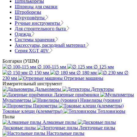
Шпилькорезы
Шприцы для смазки
Штроборезы
Шуруповёрты
Ручные инструменты
Для строительного быта
Одежда
Системы хранения
Аксессуары, расходный материал
Серия XGT 40V
Болгарки (УШМ)
∅ 100-115 мм
∅ 125 мм
∅ 150 мм
∅ 180 мм
∅
230 мм
Отрезные машины
Измерительный инструмент
Дальномеры
Детекторы
Лазерные приёмники
Мультиметры
Нивелиры (уровни)
Пирометры
Токовые клещи (клемметры)
Тепловизоры
Пилы
Алмазные пилы
Дисковые пилы
Ленточные пилы
Настольные пилы