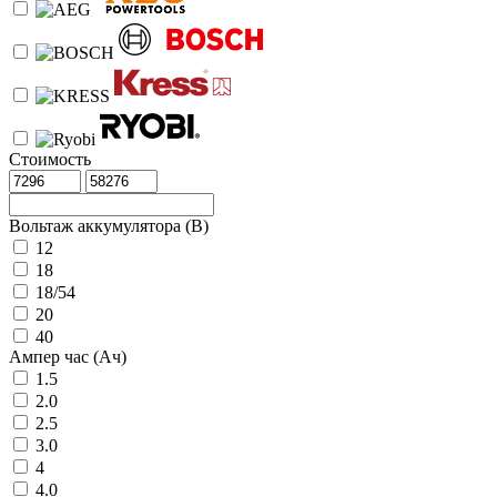
Стоимость
Вольтаж аккумулятора (В)
12
18
18/54
20
40
Ампер час (Ач)
1.5
2.0
2.5
3.0
4
4.0