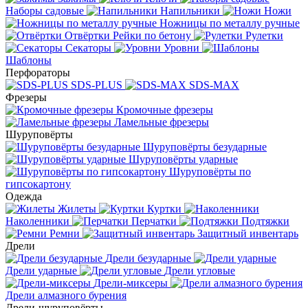
Наборы садовые
Напильники
Ножи
Ножницы по металлу ручные
Отвёртки
Рейки по бетону
Рулетки
Секаторы
Уровни
Шаблоны
Перфораторы
SDS-PLUS
SDS-MAX
Фрезеры
Кромочные фрезеры
Ламельные фрезеры
Шуруповёрты
Шуруповёрты безударные
Шуруповёрты ударные
Шуруповёрты по
гипсокартону
Одежда
Жилеты
Куртки
Наколенники
Перчатки
Подтяжки
Ремни
Защитный инвентарь
Дрели
Дрели безударные
Дрели ударные
Дрели угловые
Дрели-миксеры
Дрели алмазного бурения
Дрели-шуруповёрты