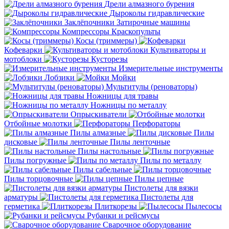
Дрели алмазного бурения
Дыроколы гидравлические
Заклёпочники
Затирочные машины
Компрессоры
Краскопульты
Косы (триммеры)
Кофеварки
Культиваторы и
мотоблоки
Кусторезы
Измерительные инструменты
Лобзики
Мойки
Мультитулы (реноваторы)
Ножницы для травы
Ножницы по металлу
Опрыскиватели
Отбойные молотки
Перфораторы
Пилы алмазные
Пилы
дисковые
Пилы ленточные
Пилы настольные
Пилы погружные
Пилы по металлу
Пилы сабельные
Пилы торцовочные
Пилы цепные
Пистолеты для вязки
арматуры
Пистолеты для
герметика
Плиткорезы
Пылесосы
Рубанки и рейсмусы
Сварочное оборудование