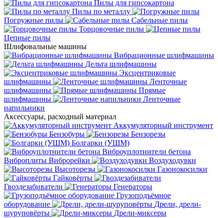
Пилы для гипсокартона
Пилы по металлу
Погружные пилы
Сабельные пилы
Торцовочные пилы
Цепные пилы
Шлифовальные машины
Вибрационные шлифмашины
Дельта шлифмашины
Эксцентриковые
шлифмашины
Ленточные
шлифмашины
Прямые
шлифмашины
Ленточные
напильники
Аксессуары, расходный материал
Аккумуляторный инструмент
Бензобуры
Бензорезы
Болгарки (УШМ)
Виброуплотнители бетона
Виброплиты
Виброрейки
Воздуходувки
Высоторезы
Газонокосилки
Гайковёрты
Гвоздезабиватели
Генераторы
Грузоподъёмное
оборудование
Дрели, дрели-
шуруповёрты
Дрели-миксеры