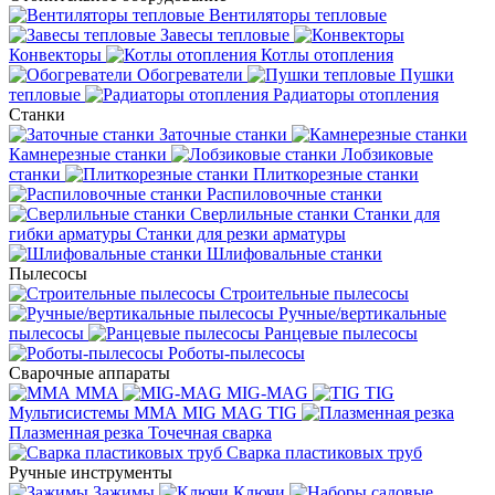
Вентиляторы тепловые
Завесы тепловые
Конвекторы
Котлы отопления
Обогреватели
Пушки
тепловые
Радиаторы отопления
Станки
Заточные станки
Камнерезные станки
Лобзиковые
станки
Плиткорезные станки
Распиловочные станки
Сверлильные станки
Станки для
гибки арматуры
Станки для резки арматуры
Шлифовальные станки
Пылесосы
Строительные пылесосы
Ручные/вертикальные
пылесосы
Ранцевые пылесосы
Роботы-пылесосы
Сварочные аппараты
MMA
MIG-MAG
TIG
Мультисистемы ММА MIG MAG TIG
Плазменная резка
Точечная сварка
Cварка пластиковых труб
Ручные инструменты
Зажимы
Ключи