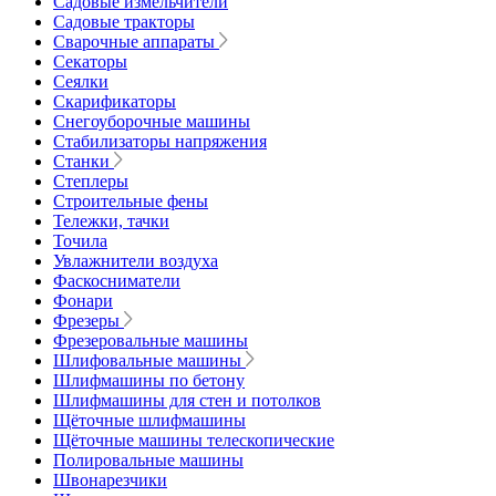
Садовые измельчители
Садовые тракторы
Сварочные аппараты
Секаторы
Сеялки
Скарификаторы
Снегоуборочные машины
Стабилизаторы напряжения
Станки
Степлеры
Строительные фены
Тележки, тачки
Точила
Увлажнители воздуха
Фаскосниматели
Фонари
Фрезеры
Фрезеровальные машины
Шлифовальные машины
Шлифмашины по бетону
Шлифмашины для стен и потолков
Щёточные шлифмашины
Щёточные машины телескопические
Полировальные машины
Швонарезчики