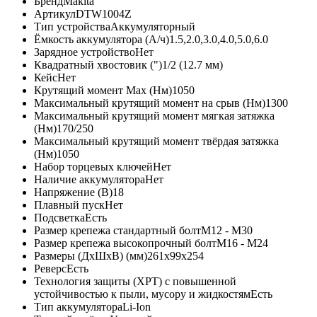
Бренд
Makita
Артикул
DTW1004Z
Тип устройства
Аккумуляторный
Ёмкость аккумулятора (А/ч)
1.5,2.0,3.0,4.0,5.0,6.0
Зарядное устройство
Нет
Квадратный хвостовик (")
1/2 (12.7 мм)
Кейс
Нет
Крутящий момент Max (Нм)
1050
Максимальный крутящий момент на срыв (Нм)
1300
Максимальный крутящий момент мягкая затяжка
(Нм)
170/250
Максимальный крутящий момент твёрдая затяжка
(Нм)
1050
Набор торцевых ключей
Нет
Наличие аккумулятора
Нет
Напряжение (В)
18
Плавный пуск
Нет
Подсветка
Есть
Размер крепежа стандартный болт
М12 - М30
Размер крепежа высокопрочный болт
М16 - М24
Размеры (ДxШxВ) (мм)
261x99x254
Реверс
Есть
Технология защиты (XPT) с повышенной
устойчивостью к пыли, мусору и жидкостям
Есть
Тип аккумулятора
Li-Ion