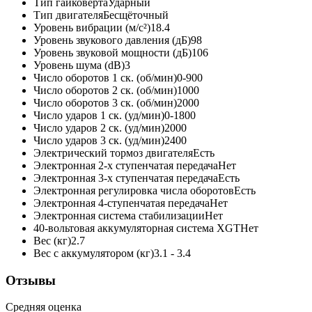
Тип гайковёрта
Ударный
Тип двигателя
Бесщёточный
Уровень вибрации (м/с²)
18.4
Уровень звукового давления (дБ)
98
Уровень звуковой мощности (дБ)
106
Уровень шума (dB)
3
Число оборотов 1 ск. (об/мин)
0-900
Число оборотов 2 ск. (об/мин)
1000
Число оборотов 3 ск. (об/мин)
2000
Число ударов 1 ск. (уд/мин)
0-1800
Число ударов 2 ск. (уд/мин)
2000
Число ударов 3 ск. (уд/мин)
2400
Электрический тормоз двигателя
Есть
Электронная 2-х ступенчатая передача
Нет
Электронная 3-х ступенчатая передача
Есть
Электронная регулировка числа оборотов
Есть
Электронная 4-ступенчатая передача
Нет
Электронная система стабилизации
Нет
40-вольтовая аккумуляторная система XGT
Нет
Вес (кг)
2.7
Вес с аккумулятором (кг)
3.1 - 3.4
Отзывы
Средняя оценка